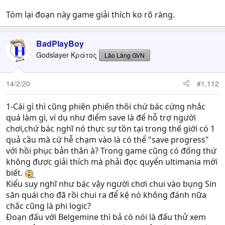
Về Seymour thì tôi không nhớ rõ lắm nhưng hình như lúc
Tóm lại đoạn này game giải thích ko rõ ràng.
mẹ Seymour đến Zarnakand thì không đi theo đường của
các summoner, và Seymour cũng chưa đặt chân đến
Zarnakand mà bị đày ở đền Baaj?
BadPlayBoy
Mục đích chuyến đi của summoner là để rèn luyện bản
Godslayer Κράτος
Lão Làng GVN
thân, nếu chọn con đường ez mà đi thì làm sao gọi là rèn
luyện nữa.
14/2/20
#1,112
1-Cái gì thì cũng phiên phiến thôi chứ bác cứng nhắc
quá làm gì, ví dụ như điểm save là để hỗ trợ người
chơi,chứ bác nghĩ nó thực sự tồn tại trong thế giới có 1
quả cầu mà cứ hễ chạm vào là có thể "save progress"
với hồi phục bản thân à? Trong game cũng có đống thứ
không được giải thích mà phải đọc quyển ultimania mới
biết.
Kiểu suy nghĩ như bác vậy người chơi chui vào bụng Sin
săn quái cho đã rồi chui ra để kệ nó không đánh nữa
chắc cũng là phi logic?
Đoạn đấu với Belgemine thì bả có nói là đấu thử xem