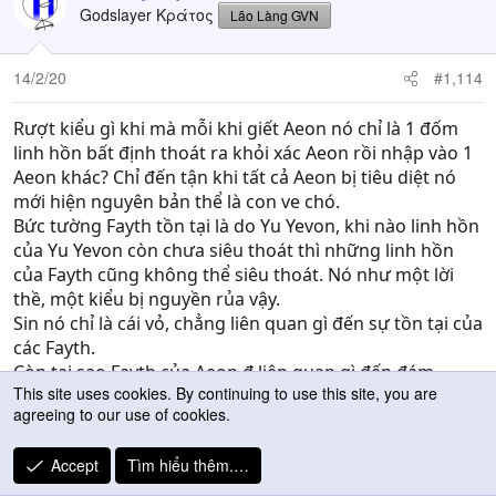
Godslayer Κράτος
Lão Làng GVN
14/2/20
#1,114
Rượt kiểu gì khi mà mỗi khi giết Aeon nó chỉ là 1 đốm
linh hồn bất định thoát ra khỏi xác Aeon rồi nhập vào 1
Aeon khác? Chỉ đến tận khi tất cả Aeon bị tiêu diệt nó
mới hiện nguyên bản thể là con ve chó.
Bức tường Fayth tồn tại là do Yu Yevon, khi nào linh hồn
của Yu Yevon còn chưa siêu thoát thì những linh hồn
của Fayth cũng không thể siêu thoát. Nó như một lời
thề, một kiểu bị nguyền rủa vậy.
Sin nó chỉ là cái vỏ, chẳng liên quan gì đến sự tồn tại của
các Fayth.
Còn tại sao Fayth của Aeon đ liên quan gì đến đám
This site uses cookies. By continuing to use this site, you are
Fayth trên bức tường thì thật ra là có liên quan nhé, tất
agreeing to our use of cookies.
cả các Fayth đều có mối liên kết với nhau, kiểu 1 đứa
cảm thấy thế nào thì tất cả cũng sẽ cảm thấy y như vậy,
Accept
Tìm hiểu thêm.…
nên thằng nhóc Fayth của Bahamuth luôn tự xưng mình
là "chúng tôi" chứ không bao giờ tự xưng là "tôi".