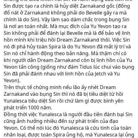
Sin được tạo ra chính là hủy diệt Zarnakand gốc (đống
đổ nát ở Zarnakand không phải do Bevelle gây ra mà
chính là do Sin). Vậy làm sao dám chắc trong bụng Sin
là nơi an toàn nhất. Mà mục đích của Yu Yevon tạo ra
Sin không phải để đánh lại Bevelle mà là để bảo vệ linh
hồn mình khi triệu hồi Dream Zarnakand thôi. Việc Sin
nó đi phá hủy toàn Spira là do Yu Yevon đã mất lý trí và
Sin nó chỉ hành động theo bản năng. Mà thậm chí có
khi người dân Dream Zarnakand còn bị linh hồn của Yu
Yevon tấn công (giống như đám Tidus lúc chui vào bụng
Sin đã phải đánh nhau với linh hồn của Jetch và Yu
Yevon).
Trên thực tế chứng minh nếu lão ấy nhét Dream
Zarnakand vào bụng Sin thì nó đã bị tiêu diệt từ hồi
Yunalesca tiêu diệt Sin rồi chứ làm gì được bình yên
phát triển 1000 năm.
Đồng thời việc Yunalesca là người đầu tiên đánh bại Sin
cũng ảnh hưởng nhiều đến sự phát triển của đạo
Yevon. Có thể nói lúc đó Yunalesca là cứu tinh của toàn
nhân loại, được toàn Spira ủng hộ, mà Yunalesca lại ủng