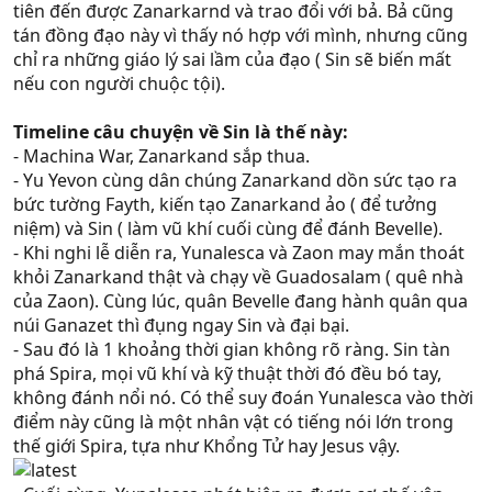
tiên đến được Zanarkarnd và trao đổi với bả. Bả cũng
tán đồng đạo này vì thấy nó hợp với mình, nhưng cũng
chỉ ra những giáo lý sai lầm của đạo ( Sin sẽ biến mất
nếu con người chuộc tội).
Timeline câu chuyện về Sin là thế này:
- Machina War, Zanarkand sắp thua.
- Yu Yevon cùng dân chúng Zanarkand dồn sức tạo ra
Thật ra nếu cho Dream Zarnakand nằm trong bụng Sin
bức tường Fayth, kiến tạo Zanarkand ảo ( để tưởng
thì có nhiều cái bất hợp lý. Đầu tiên là làm sao Sin có thể
niệm) và Sin ( làm vũ khí cuối cùng để đánh Bevelle).
tự chui vô bụng nó? Rồi mục tiêu của summoner là tiêu
- Khi nghi lễ diễn ra, Yunalesca và Zaon may mắn thoát
diệt Sin vậy nếu cứ mỗi lần Sin bị tiêu diệt là Dream
khỏi Zanarkand thật và chạy về Guadosalam ( quê nhà
Zarnakand lại bị phá huỷ rồi mất công tái tạo lại (nhu Sin
của Zaon). Cùng lúc, quân Bevelle đang hành quân qua
cũng phải mất 1 khoảng thời gian mới tái tạo lại được),
núi Ganazet thì đụng ngay Sin và đại bại.
tại sao Yu Yevon lại làm cái việc rỗi hơi ấy khi mục tiêu
- Sau đó là 1 khoảng thời gian không rõ ràng. Sin tàn
của ổng là muốn Dream Zarnakand tồn tại vĩnh hằng. Rồi
phá Spira, mọi vũ khí và kỹ thuật thời đó đều bó tay,
làm sao Jetch lạc khỏi Dream Zarakand được khi nó nằm
không đánh nổi nó. Có thể suy đoán Yunalesca vào thời
trong bụng Sin.
điểm này cũng là một nhân vật có tiếng nói lớn trong
Về cái đền Baaj thì tôi đoán là thằng Seymor nó đập thật
thế giới Spira, tựa như Khổng Tử hay Jesus vậy.
đấy (không rảnh để kiểm chứng), vì nó là thằng khát
khao có sức mạnh, mà Anima là aeon mạnh nhất game