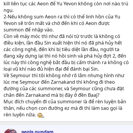
kill liên tục các Aeon để Yu Yevon không còn nơi nào trú
ngụ.
2-Nếu không sum Aeon ra thì có thể linh hồn của Yu
Yevon sẽ trốn mất và chờ đến khi có Aeon được
summon để nhập vào.
Còn về máy móc thì như đã nói từ trước là không có
điều kiện, lần đầu Sin xuất hiện thì nó đã phá hủy hết
các công nghệ, đến khi bị tiêu diệt lần đầu, người ta
đang xây dựng lại thì nó hồi sinh và phá hủy đợt 2, đến
lúc này thì công nghệ bắt đầu bị cấm thành ra không có
loại vũ khí nào đủ hiện đại để đánh bại Sin.
Về Seymour thì tôi không nhớ rõ lắm nhưng hình như
lúc mẹ Seymour đến Zarnakand thì không đi theo
đường của các summoner, và Seymour cũng chưa đặt
chân đến Zarnakand mà bị đày ở đền Baaj?
Mục đích chuyến đi của summoner là để rèn luyện bản
thân, nếu chọn con đường ez mà đi thì làm sao gọi là
rèn luyện nữa.
aegis gundam