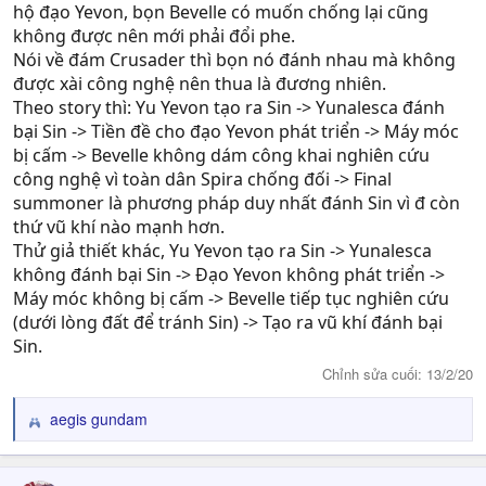
hộ đạo Yevon, bọn Bevelle có muốn chống lại cũng
không được nên mới phải đổi phe.
Nói về đám Crusader thì bọn nó đánh nhau mà không
được xài công nghệ nên thua là đương nhiên.
Theo story thì: Yu Yevon tạo ra Sin -> Yunalesca đánh
bại Sin -> Tiền đề cho đạo Yevon phát triển -> Máy móc
bị cấm -> Bevelle không dám công khai nghiên cứu
công nghệ vì toàn dân Spira chống đối -> Final
summoner là phương pháp duy nhất đánh Sin vì đ còn
thứ vũ khí nào mạnh hơn.
Thử giả thiết khác, Yu Yevon tạo ra Sin -> Yunalesca
không đánh bại Sin -> Đạo Yevon không phát triển ->
Máy móc không bị cấm -> Bevelle tiếp tục nghiên cứu
(dưới lòng đất để tránh Sin) -> Tạo ra vũ khí đánh bại
Sin.
Chỉnh sửa cuối:
13/2/20
aegis gundam
R
e
a