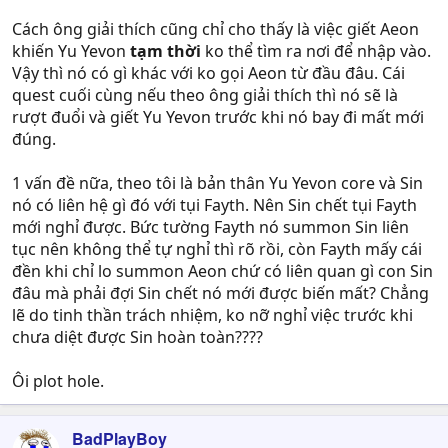
Cách ông giải thích cũng chỉ cho thấy là việc giết Aeon
khiến Yu Yevon
tạm thời
ko thể tìm ra nơi để nhập vào.
Vậy thì nó có gì khác với ko gọi Aeon từ đầu đâu. Cái
quest cuối cùng nếu theo ông giải thích thì nó sẽ là
rượt đuổi và giết Yu Yevon trước khi nó bay đi mất mới
đúng.
1 vấn đề nữa, theo tôi là bản thân Yu Yevon core và Sin
nó có liên hệ gì đó với tụi Fayth. Nên Sin chết tụi Fayth
mới nghỉ được. Bức tường Fayth nó summon Sin liên
tục nên không thể tự nghỉ thì rõ rồi, còn Fayth mấy cái
đền khi chỉ lo summon Aeon chứ có liên quan gì con Sin
đâu mà phải đợi Sin chết nó mới được biến mất? Chẳng
lẽ do tinh thần trách nhiệm, ko nỡ nghỉ việc trước khi
chưa diệt được Sin hoàn toàn????
Ôi plot hole.
BadPlayBoy