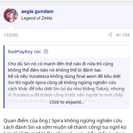
aegis gundam
Legend of Zelda
13/2/20
#1,104
BadPlayBoy nói:
Cho dù Sin nó có mạnh đến thế nào đi nữa thì cũng
không thể đảm bảo nó không thể bị đánh bại.
Kể cả nếu Yunalesca không dùng final aeon để tiêu diệt
Sin thì người Spira cũng sẽ không ngừng nghiên cứu
cách khác để tiêu diệt Sin (ví dụ như thằng Tidus), nhưng
vì Yunalesca đã thành công trước nên người ta mới chấp
nhận giải pháp đó và không đấu tranh nữa.
Click to expand...
Cũng đồng nghĩa với việc Sin sẽ bị tấn công liên tục, tức
là không có lúc nào được yên ổn. Người dân sống bên
trong cũng sẽ bị ảnh hưởng chứ không phải được sống
Quan điểm của ông ( Spira không ngừng nghiên cứu
yên bình như Dream Zarnakand hiện tại.
cách đánh Sin và sớm muộn sẽ thành công) tui nghĩ ko
Đừng quên bọn Bevelle đã chế ra được Vegagun, thứ mà