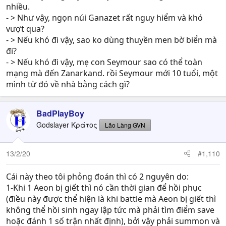
nhiều.
- > Như vậy, ngọn núi Ganazet rất nguy hiểm và khó
vượt qua?
- > Nếu khó đi vậy, sao ko dùng thuyền men bờ biển mà
đi?
- > Nếu khó đi vậy, mẹ con Seymour sao có thể toàn
mạng mà đến Zanarkand. rồi Seymour mới 10 tuổi, một
mình từ đó về nhà bằng cách gì?
BadPlayBoy
Godslayer Κράτος
Lão Làng GVN
13/2/20
#1,110
Cái này theo tôi phỏng đoán thì có 2 nguyên do:
1-Khi 1 Aeon bị giết thì nó cần thời gian để hồi phục
(điều này được thể hiện là khi battle mà Aeon bị giết thì
không thể hồi sinh ngay lập tức mà phải tìm điểm save
hoặc đánh 1 số trận nhất định), bởi vậy phải summon và