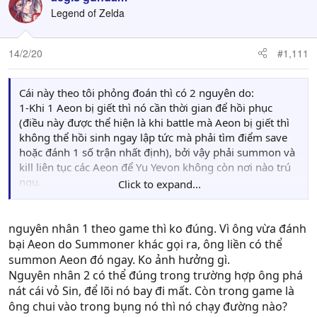
Legend of Zelda
14/2/20
#1,111
Cái này theo tôi phỏng đoán thì có 2 nguyên do:
1-Khi 1 Aeon bị giết thì nó cần thời gian để hồi phục
(điều này được thể hiện là khi battle mà Aeon bị giết thì
không thể hồi sinh ngay lập tức mà phải tìm điểm save
hoặc đánh 1 số trận nhất định), bởi vậy phải summon và
kill liên tục các Aeon để Yu Yevon không còn nơi nào trú
ngụ.
Click to expand...
2-Nếu không sum Aeon ra thì có thể linh hồn của Yu
Yevon sẽ trốn mất và chờ đến khi có Aeon được summon
để nhập vào.
nguyên nhân 1 theo game thì ko đúng. Vì ông vừa đánh
Còn về máy móc thì như đã nói từ trước là không có điều
bại Aeon do Summoner khác gọi ra, ông liền có thể
kiện, lần đầu Sin xuất hiện thì nó đã phá hủy hết các công
summon Aeon đó ngay. Ko ảnh hưởng gì.
nghệ, đến khi bị tiêu diệt lần đầu, người ta đang xây
Nguyên nhân 2 có thể đúng trong trường hợp ông phá
dựng lại thì nó hồi sinh và phá hủy đợt 2, đến lúc này thì
nát cái vỏ Sin, để lõi nó bay đi mất. Còn trong game là
công nghệ bắt đầu bị cấm thành ra không có loại vũ khí
ông chui vào trong bụng nó thì nó chạy đường nào?
nào đủ hiện đại để đánh bại Sin.