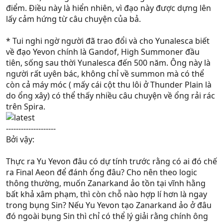
điểm. Điều này là hiển nhiên, vì đạo này được dựng lên
lấy cảm hứng từ câu chuyện của bả.
* Tui nghi ngờ người đã trao đổi và cho Yunalesca biết
về đạo Yevon chính là Gandof, High Summoner đầu
tiên, sống sau thời Yunalesca đến 500 năm. Ông này là
người rất uyên bác, không chỉ về summon mà có thể
còn cả máy móc ( mấy cái cột thu lôi ở Thunder Plain là
do ổng xây) có thể thấy nhiều câu chuyện về ổng rải rác
trên Spira.
--------------------
Bởi vậy:
Thực ra Yu Yevon đâu có dự tính trước rằng có ai đó chế
ra Final Aeon để đánh ổng đâu? Cho nên theo logic
thông thường, muốn Zanarkand ảo tồn tại vĩnh hằng
bất khả xâm phạm, thì còn chỗ nào hợp lí hơn là ngay
trong bụng Sin? Nếu Yu Yevon tạo Zanarkand ảo ở đâu
đó ngoài bụng Sin thì chỉ có thể lý giải rằng chính ông