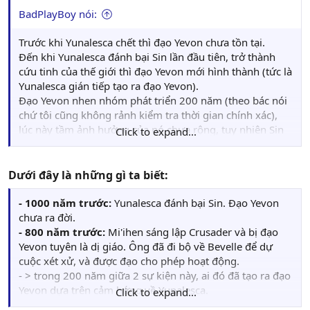
BadPlayBoy nói:
Trước khi Yunalesca chết thì đạo Yevon chưa tồn tại.
Đến khi Yunalesca đánh bại Sin lần đầu tiên, trở thành
cứu tinh của thế giới thì đạo Yevon mới hình thành (tức là
Yunalesca gián tiếp tạo ra đạo Yevon).
Đạo Yevon nhen nhóm phát triển 200 năm (theo bác nói
chứ tôi cũng không rảnh kiểm tra thời gian chính xác),
lúc này tầm ảnh hưởng của nó chưa rộng, tuy nhiên Sin
Click to expand...
hồi sinh và lại hủy diệt các nền công nghệ 1 lần nữa, đây
mới chính là lúc người Spira tin vào đạo Yevon và tẩy
chay công nghệ (vì họ suy diễn rằng Yu Yevon đã ra lệnh
Dưới đây là những gì ta biết:
cho Sin trừng phạt bất kỳ ai sử dụng công nghệ, còn
Yunalesca là đấng cứu rỗi, là con gái Yu Yevon nên được
- 1000 năm trước:
Yunalesca đánh bại Sin. Đạo Yevon
truyền dạy cách chống lại Sin), lúc này thì quân Bevelle
chưa ra đời.
cũng không đủ lực lượng để chống lại đạo Yevon nữa
- 800 năm trước:
Mi'ihen sáng lập Crusader và bị đạo
nên đành giả vờ đổi phe (Bevelle ra vẻ ủng hộ đạo Yevon
Yevon tuyên là dị giáo. Ông đã đi bộ về Bevelle để dự
nhưng thực chất những tên lãnh đạo vẫn âm thầm sử
cuộc xét xử, và được đạo cho phép hoạt động.
dụng công nghệ), và nhờ ảnh hưởng của Yunalesca 400
- > trong 200 năm giữa 2 sự kiện này, ai đó đã tạo ra đạo
năm sau mới khiến đạo Yevon lớn mạnh đến lúc Gandof
Yevon dựa trên cảm hứng về Yunalesca.
Click to expand...
(summoner thứ hai thành công triệu hồi Final Aeson với
- > Bevelle trở thành thế lực đỡ đầu cho đạo này.