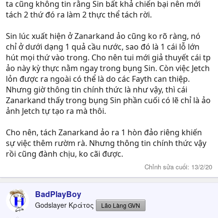
ta cũng không tin rằng Sin bất khả chiến bại nên mới
tách 2 thứ đó ra làm 2 thực thể tách rời.
Sin lúc xuất hiện ở Zanarkand ảo cũng ko rõ ràng, nó
chỉ ở dưới dạng 1 quả cầu nước, sao đó là 1 cái lỗ lớn
hút mọi thứ vào trong. Cho nên tui mới giả thuyết cái tp
ảo này kỳ thực nằm ngay trong bụng Sin. Còn việc Jetch
lỏn được ra ngoài có thể là do các Fayth can thiệp.
Nhưng giờ thông tin chính thức là như vậy, thì cái
Zanarkand thấy trong bụng Sin phần cuối có lẽ chỉ là ảo
ảnh Jetch tự tạo ra mà thôi.
Cho nên, tách Zanarkand ảo ra 1 hòn đảo riêng khiến
sự việc thêm rườm rà. Nhưng thông tin chính thức vậy
rồi cũng đành chịu, ko cãi được.
Chỉnh sửa cuối:
13/2/20
BadPlayBoy
Godslayer Κράτος
Lão Làng GVN