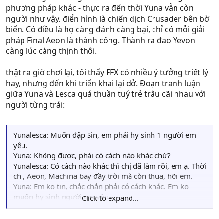
phương pháp khác - thực ra đến thời Yuna vẫn còn
người như vậy, điển hình là chiến dịch Crusader bên bờ
biển. Có điều là họ càng đánh càng bại, chỉ có mỗi giải
pháp Final Aeon là thành công. Thành ra đạo Yevon
càng lúc càng thịnh thôi.
thật ra giờ chơi lại, tôi thấy FFX có nhiều ý tưởng triết lý
hay, nhưng đến khi triển khai lại dở. Đoạn tranh luận
giữa Yuna và Lesca quá thuần tuý trẻ trâu cãi nhau với
người từng trải:
Yunalesca: Muốn đập Sin, em phải hy sinh 1 người em
yêu.
Yuna: Không được, phải có cách nào khác chứ?
Yunalesca: Có cách nào khác thì chị đã làm rồi, em ạ. Thời
chị, Aeon, Machina bay đầy trời mà còn thua, hỡi em.
Yuna: Em ko tin, chắc chắn phải có cách khác. Em ko
muốn hy sinh người em yêu.
Click to expand...
Yunalesca: Thế em có biết cách nào khác để đập Sin ko?
Yuna: Em chưa biết, nhưng chắc chắn rồi em sẽ biết.