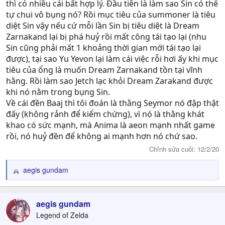
thì có nhiều cái bất hợp lý. Đầu tiên là làm sao Sin có thể
tự chui vô bụng nó? Rồi mục tiêu của summoner là tiêu
diệt Sin vậy nếu cứ mỗi lần Sin bị tiêu diệt là Dream
Zarnakand lại bị phá huỷ rồi mất công tái tạo lại (nhu
Sin cũng phải mất 1 khoảng thời gian mới tái tạo lại
được), tại sao Yu Yevon lại làm cái việc rỗi hơi ấy khi mục
tiêu của ổng là muốn Dream Zarnakand tồn tại vĩnh
hằng. Rồi làm sao Jetch lạc khỏi Dream Zarakand được
khi nó nằm trong bụng Sin.
Về cái đền Baaj thì tôi đoán là thằng Seymor nó đập thật
đấy (không rảnh để kiểm chứng), vì nó là thằng khát
khao có sức mạnh, mà Anima là aeon mạnh nhất game
rồi, nó huỷ đền để không ai mạnh hơn nó chứ sao.
Chỉnh sửa cuối:
12/2/20
aegis gundam
R
e
a
c
aegis gundam
t
Legend of Zelda
i