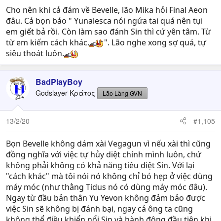
Yunalesca: - thở dài - Chị biết em không muốn chấp
Cho nên khi cả đám về Bevelle, lão Mika hỏi Final Aeon
nhận. Nhưng sự đời nó tàn khốc, trần trụi lắm, không
đâu. Cả bọn bảo " Yunalesca nói ngứa tai quá nên tụi
ngọt như ngôn tình đâu em à.
em giết bả rồi. Còn làm sao đánh Sin thì cứ yên tâm. Từ
Yuna: Sao chị lại nói thế. Em coi nhiều Shounen lắm. Chị
từ em kiếm cách khác.
". Lão nghe xong sợ quá, tự
biết Death Note hông, thánh Kira xem TV mà giảm 70%
siêu thoát luôn.
tội phạm thế giới. Chị xem Kingdumb chưa? Ngựa dẫm
gẫy xương bụng, gầm 1 cái full HP luôn. Shounen dạy
em là chỉ cần có niềm tin thì Sin Siếc chẳng phải là cái
BadPlayBoy
nghĩa địa gì hết.
Godslayer Κράτος
Lão Làng GVN
Yunalesca: ....
" Một sinh linh đáng thương.
13/2/20
#1,105
Tốt thôi, chị sẽ giải thoát cho em trước khi em chết chìm
trong thất vọng. Thà chết khi còn giữ suy nghĩ lạc quan
Bọn Bevelle không dám xài Vegagun vì nếu xài thì cũng
đó, còn hơn sống đủ đến khi nhận ra nó chỉ là ảo mộng
em tự huyễn hoặc mình."
đồng nghĩa với việc tự hủy diệt chính mình luôn, chứ
không phải không có khả năng tiêu diệt Sin. Với lại
"cách khác" mà tôi nói nó không chỉ bó hẹp ở việc dùng
máy móc (như thằng Tidus nó có dùng máy móc đâu).
Ngay từ đầu bản thân Yu Yevon không đảm bảo được
việc Sin sẽ không bị đánh bại, ngay cả ông ta cũng
không thể điều khiển nổi Sin và hành động đầu tiên khi