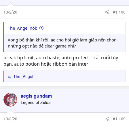
13/2/20
#1,108
The_Angel nói:
Xong bộ thần khí rồi, ae cho hỏi giờ làm giáp nên chọn
những opt nào để clear game nhĩ?
break hp limit, auto haste, auto protect... cái cuối tùy
bạn, auto potion hoặc ribbon bản inter
The_Angel
R
e
a
c
aegis gundam
t
Legend of Zelda
i
o
n
13/2/20
#1,109
s
: