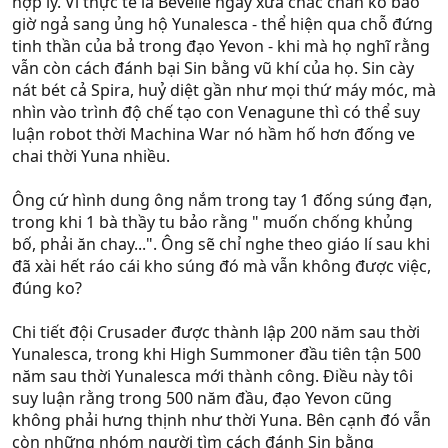
hợp lý. Vì thực tế là Bevelle ngày xưa chắc chắn ko bao
còn mạnh hơn cả Sin (có khả năng phá hủy toàn Spira
giờ ngả sang ủng hộ Yunalesca - thể hiện qua chỗ đứng
trong khi Sin còn không làm được điều đó). Nên vấn đề
tinh thần của bả trong đạo Yevon - khi mà họ nghĩ rằng
chỉ là thời gian cho đến khi nghiên cứu được thứ vũ khí
vẫn còn cách đánh bại Sin bằng vũ khí của họ. Sin cày
tương tự vừa đủ mạnh để tiêu diệt Sin mà không bị mất
nát bét cả Spira, huỷ diệt gần như mọi thứ máy móc, mà
kiểm soát như Vegagun.
nhìn vào trình độ chế tạo con Venagune thì có thể suy
luận robot thời Machina War nó hầm hố hơn đống ve
chai thời Yuna nhiều.
Ông cứ hình dung ông nắm trong tay 1 đống súng đạn,
trong khi 1 bà thầy tu bảo rằng " muốn chống khủng
bố, phải ăn chay...". Ông sẽ chỉ nghe theo giáo lí sau khi
đã xài hết ráo cái kho súng đó mà vẫn không được việc,
đúng ko?
Chi tiết đội Crusader được thành lập 200 năm sau thời
Yunalesca, trong khi High Summoner đầu tiên tận 500
năm sau thời Yunalesca mới thành công. Điều này tôi
suy luận rằng trong 500 năm đầu, đạo Yevon cũng
không phải hưng thịnh như thời Yuna. Bên cạnh đó vẫn
còn những nhóm người tìm cách đánh Sin bằng