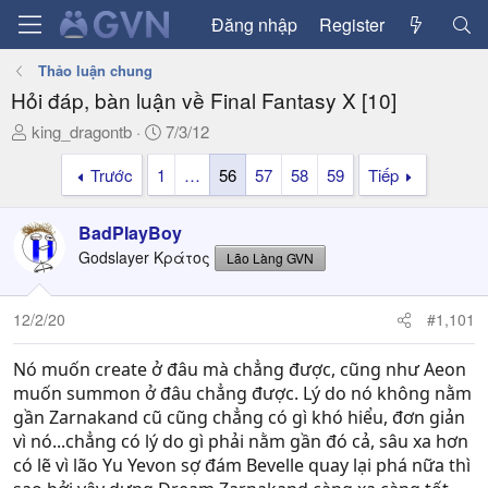
Đăng nhập
Register
Thảo luận chung
Hỏi đáp, bàn luận về Final Fantasy X [10]
T
N
king_dragontb
7/3/12
h
g
Trước
1
…
56
57
58
59
Tiếp
r
à
e
y
a
g
BadPlayBoy
d
ử
Godslayer Κράτος
Lão Làng GVN
s
i
t
a
12/2/20
#1,101
r
t
Nó muốn create ở đâu mà chẳng được, cũng như Aeon
e
muốn summon ở đâu chẳng được. Lý do nó không nằm
r
gần Zarnakand cũ cũng chẳng có gì khó hiểu, đơn giản
vì nó...chẳng có lý do gì phải nằm gần đó cả, sâu xa hơn
có lẽ vì lão Yu Yevon sợ đám Bevelle quay lại phá nữa thì