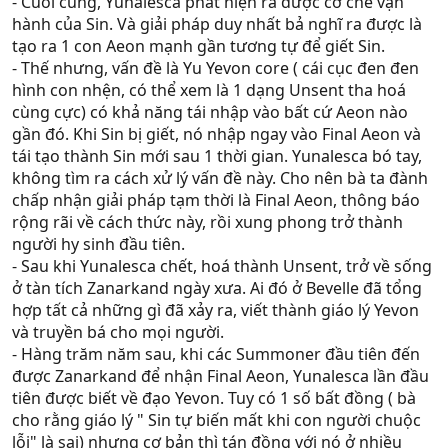
rồi, nó huỷ đền để không ai mạnh hơn nó chứ sao.
- Cuối cùng, Yunalesca phát hiện ra được cơ chế vận
hành của Sin. Và giải pháp duy nhất bả nghĩ ra được là
tạo ra 1 con Aeon mạnh gần tương tự để giết Sin.
- Thế nhưng, vấn đề là Yu Yevon core ( cái cục đen đen
hình con nhện, có thể xem là 1 dạng Unsent tha hoá
cùng cực) có khả năng tái nhập vào bất cứ Aeon nào
gần đó. Khi Sin bị giết, nó nhập ngay vào Final Aeon và
tái tạo thành Sin mới sau 1 thời gian. Yunalesca bó tay,
không tìm ra cách xử lý vấn đề này. Cho nên bà ta đành
chấp nhận giải pháp tạm thời là Final Aeon, thông báo
rộng rãi về cách thức này, rồi xung phong trở thành
người hy sinh đầu tiên.
- Sau khi Yunalesca chết, hoá thành Unsent, trở về sống
ở tàn tích Zanarkand ngày xưa. Ai đó ở Bevelle đã tổng
hợp tất cả những gì đã xảy ra, viết thành giáo lý Yevon
và truyền bá cho mọi người.
- Hàng trăm năm sau, khi các Summoner đầu tiên đến
được Zanarkand để nhận Final Aeon, Yunalesca lần đầu
tiên được biết về đạo Yevon. Tuy có 1 số bất đồng ( bà
cho rằng giáo lý " Sin tự biến mất khi con người chuộc
lỗi" là sai) nhưng cơ bản thì tán đồng với nó ở nhiều