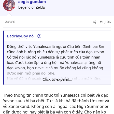
c
aegis gundam
t
Legend of Zelda
i
o
n
13/2/20
#1,106
s
:
BadPlayBoy nói:
Đồng thời việc Yunalesca là người đầu tiên đánh bại Sin
cũng ảnh hưởng nhiều đến sự phát triển của đạo Yevon.
Có thể nói lúc đó Yunalesca là cứu tinh của toàn nhân
loại, được toàn Spira ủng hộ, mà Yunalesca lại ủng hộ
đạo Yevon, bọn Bevelle có muốn chống lại cũng không
được nên mới phải đổi phe.
Nói về đám Crusader thì bọn nó đánh nhau mà không
Click to expand...
được xài công nghệ nên thua là đương nhiên.
Theo story thì: Yu Yevon tạo ra Sin -> Yunalesca đánh bại
Sin -> Tiền đề cho đạo Yevon phát triển -> Máy móc bị
Theo thông tin chính thức thì Yunalesca chỉ biết về đạo
cấm -> Bevelle không dám công khai nghiên cứu công
Yevon sau khi bả chết. Tức là khi bả đã thành Unsent và
nghệ vì toàn dân Spira chống đối -> Final summoner là
về Zanarkand. Không còn ai ngoài các High Summoner
phương pháp duy nhất đánh Sin vì đ còn thứ vũ khí nào
đến được nơi này biết là bả vẫn còn ở đây. Cho nên ko