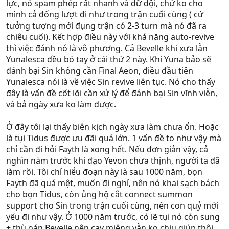
lực, nó spam phép rất nhanh và dữ dội, chứ ko cho
mình cả đống lượt đi như trong trận cuối cùng ( cứ
tưởng tượng mới đụng trận có 2-3 turn mà nó đã ra
chiêu cuối). Kết hợp điều này với khả năng auto-revive
thì việc đánh nó là vô phương. Cả Bevelle khi xưa lẫn
Yunalesca đều bó tay ở cái thứ 2 này. Khi Yuna bảo sẽ
đánh bại Sin không cần Final Aeon, điều đầu tiên
Yunalesca nói là về việc Sin revive liên tục. Nó cho thấy
đây là vấn đề cốt lõi cần xử lý để đánh bại Sin vĩnh viễn,
và bả ngày xưa ko làm được.
Ở đây tôi lại thấy biên kịch ngày xưa làm chưa ổn. Hoặc
là tụi Tidus được ưu đãi quá lớn. 1 vấn đề to như vậy mà
chỉ cần đi hỏi Fayth là xong hết. Nếu đơn giản vậy, cả
nghìn năm trước khi đạo Yevon chưa thịnh, người ta đã
làm rồi. Tôi chỉ hiểu đoạn này là sau 1000 năm, bọn
Fayth đã quá mệt, muốn đi nghỉ, nên nó khai sạch bách
cho bọn Tidus, còn ủng hộ cắt connect summon
support cho Sin trong trận cuối cùng, nên con quỷ mới
yếu đi như vậy. Ở 1000 năm trước, có lẽ tụi nó còn sung
+ thù oán Bevelle nên cạy miệng vẫn ko chịu giúp thôi.