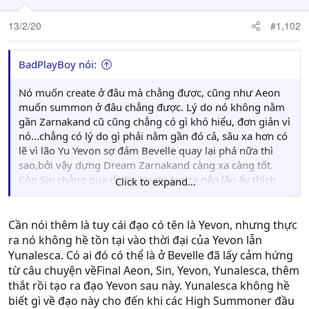
o
n
13/2/20
#1,102
s
:
BadPlayBoy nói:
Nó muốn create ở đâu mà chẳng được, cũng như Aeon
muốn summon ở đâu chẳng được. Lý do nó không nằm
gần Zarnakand cũ cũng chẳng có gì khó hiểu, đơn giản vì
nó...chẳng có lý do gì phải nằm gần đó cả, sâu xa hơn có
lẽ vì lão Yu Yevon sợ đám Bevelle quay lại phá nữa thì
sao,bởi vậy dựng Dream Zarnakand càng xa càng tốt.
Còn Sin chẳng qua do Yu Yevon tạo ra nên lão ấy thích
Click to expand...
tạo bên trong bụng Sin giống Zarnakand chứ có gì đâu.
World map FFX:
Cần nói thêm là tuy cái đạo có tên là Yevon, nhưng thực
ra nó không hề tồn tại vào thời đại của Yevon lẫn
Yunalesca. Có ai đó có thể là ở Bevelle đã lấy cảm hứng
từ câu chuyện vềFinal Aeon, Sin, Yevon, Yunalesca, thêm
thắt rồi tạo ra đạo Yevon sau này. Yunalesca không hề
biết gì về đạo này cho đến khi các High Summoner đầu