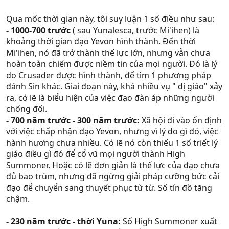
sự giúp đỡ của unsent Yunalesca).
- > Vào thời này, còn khá nhiều người tin rằng còn 1 cách
Tóm lại không nhờ Yunalesca đánh bại Sin thì đạo Yevon
khác ngoài summoner để đánh bại Sin.
Qua mốc thời gian này, tôi suy luận 1 số điều như sau:
đã không tồn tại.
- 700 năm trước:
Omega phản ứng gì đó mà bị đạo quy
- 1000-700 trước
( sau Yunalesca, trước Mi'ihen) là
Cái phế tích của Zarnakand không phải ngoài các
cho là dị giáo. Bực mình, ông này bỏ ra hoang đảo ở ẩn
khoảng thời gian đạo Yevon hình thành. Đến thời
summoner ra không ai đến được, mà không ai muốn đến
đến khi chết.
Mi'ihen, nó đã trở thành thế lực lớn, nhưng vẫn chưa
thì đúng hơn vì nó gợi lại nỗi ám ảnh hủy diệt của Sin.
- 500 năm trước:
Gandof trở thành High Summoner thứ
hoàn toàn chiếm được niềm tin của mọi người. Đó là lý
Còn chuyện đánh Sin thì không dùng Aeon đánh nó thì
2 sau Yunalesca.
do Crusader được hình thành, để tìm 1 phương pháp
nó cũng chẳng tái tạo được.
- > Tôi suy đoán đây là người cho Yunalesca biết về đạo
đánh Sin khác. Giai đoạn này, khá nhiều vụ " dị giáo" xảy
Yevon.
ra, có lẽ là biểu hiện của việc đạo đàn áp những người
- 230 năm trước:
Ohalland đảo Kilika trở thành High
chống đối.
Summoner tiếp theo.
- 700 năm trước - 300 năm trước:
Xã hội đi vào ổn định
-100 năm trước:
Yocun - Crusader kiêm Summoner - trở
với việc chấp nhận đạo Yevon, nhưng vì lý do gì đó, việc
thành High Summoner tiếp theo.
hành hương chưa nhiều. Có lẽ nó còn thiếu 1 số triết lý
- 25 năm trước:
Jyscal trở thành thủ lĩnh của người
giáo điều gì đó để cổ vũ mọi người thành High
Guado và truyền bá đạo Yevon vào dân tộc này. Ông trở
Summoner. Hoặc có lẽ đơn giản là thế lực của đạo chưa
thành Maester xứ Guado luôn.
đủ bao trùm, nhưng đã ngừng giải pháp cưỡng bức cải
- ??? Có lẽ khoảng 20 năm trước: Mẹ con Seymour đến
đạo để chuyển sang thuyết phục từ từ. Số tín đồ tăng
Zanarkand để lấy Final Aeon.
chậm.
- 10 năm trước:
Braska thành High Summoner.
- 230 năm trước - thời Yuna:
Số High Summoner xuất