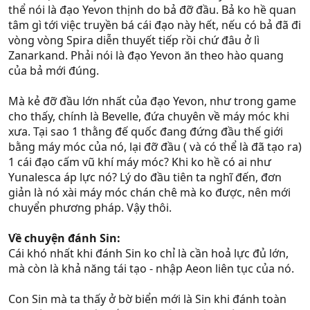
mạnh hơn.
thể nói là đạo Yevon thịnh do bả đỡ đầu. Bả ko hề quan
tâm gì tới việc truyền bá cái đạo này hết, nếu có bả đã đi
vòng vòng Spira diễn thuyết tiếp rồi chứ đâu ở lì
Zanarkand. Phải nói là đạo Yevon ăn theo hào quang
của bả mới đúng.
Mà kẻ đỡ đầu lớn nhất của đạo Yevon, như trong game
cho thấy, chính là Bevelle, đứa chuyên về máy móc khi
xưa. Tại sao 1 thằng đế quốc đang đứng đầu thế giới
bằng máy móc của nó, lại đỡ đầu ( và có thể là đã tạo ra)
1 cái đạo cấm vũ khí máy móc? Khi ko hề có ai như
Yunalesca áp lực nó? Lý do đầu tiên ta nghĩ đến, đơn
giản là nó xài máy móc chán chê mà ko được, nên mới
chuyển phương pháp. Vậy thôi.
Về chuyện đánh Sin:
Cái khó nhất khi đánh Sin ko chỉ là cần hoả lực đủ lớn,
mà còn là khả năng tái tạo - nhập Aeon liên tục của nó.
Con Sin mà ta thấy ở bờ biển mới là Sin khi đánh toàn