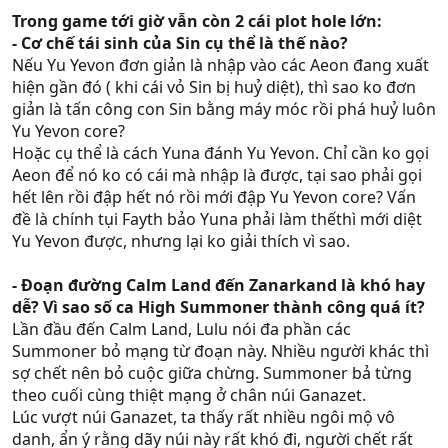
Trong game tới giờ vẫn còn 2 cái plot hole lớn:
- Cơ chế tái sinh của Sin cụ thể là thế nào?
Nếu Yu Yevon đơn giản là nhập vào các Aeon đang xuất
hiện gần đó ( khi cái vỏ Sin bị huỷ diệt), thì sao ko đơn
giản là tấn công con Sin bằng máy móc rồi phá huỷ luôn
Yu Yevon core?
Hoặc cụ thể là cách Yuna đánh Yu Yevon. Chỉ cần ko gọi
Aeon để nó ko có cái mà nhập là được, tại sao phải gọi
hết lên rồi đập hết nó rồi mới đập Yu Yevon core? Vấn
đề là chính tụi Fayth bảo Yuna phải làm thếthì mới diệt
Yu Yevon được, nhưng lại ko giải thích vì sao.
- Đoạn đường Calm Land đến Zanarkand là khó hay
dễ? Vì sao số ca High Summoner thành công quá ít?
Lần đầu đến Calm Land, Lulu nói đa phần các
Summoner bỏ mạng từ đoạn này. Nhiều người khác thì
sợ chết nên bỏ cuộc giữa chừng. Summoner bả từng
theo cuối cùng thiệt mạng ở chân núi Ganazet.
Lúc vượt núi Ganazet, ta thấy rất nhiều ngôi mộ vô
danh, ẩn ý rằng dãy núi này rất khó đi, người chết rất