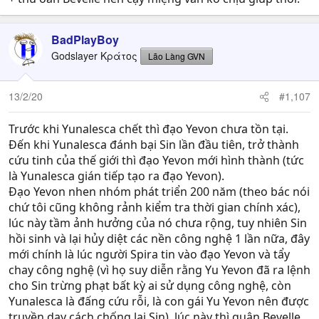
BadPlayBoy
Godslayer Κράτος
Lão Làng GVN
13/2/20
#1,107
Trước khi Yunalesca chết thì đạo Yevon chưa tồn tại.
Đến khi Yunalesca đánh bại Sin lần đầu tiên, trở thành
cứu tinh của thế giới thì đạo Yevon mới hình thành (tức
là Yunalesca gián tiếp tạo ra đạo Yevon).
Đạo Yevon nhen nhóm phát triển 200 năm (theo bác nói
chứ tôi cũng không rảnh kiểm tra thời gian chính xác),
lúc này tầm ảnh hưởng của nó chưa rộng, tuy nhiên Sin
hồi sinh và lại hủy diệt các nền công nghệ 1 lần nữa, đây
mới chính là lúc người Spira tin vào đạo Yevon và tẩy
chay công nghệ (vì họ suy diễn rằng Yu Yevon đã ra lệnh
cho Sin trừng phạt bất kỳ ai sử dụng công nghệ, còn
Yunalesca là đấng cứu rỗi, là con gái Yu Yevon nên được
truyền dạy cách chống lại Sin), lúc này thì quân Bevelle