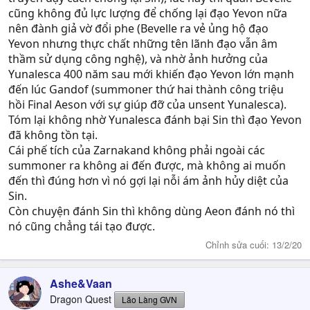
cũng không đủ lực lượng để chống lại đạo Yevon nữa
nên đành giả vờ đổi phe (Bevelle ra vẻ ủng hộ đạo
Yevon nhưng thực chất những tên lãnh đạo vẫn âm
thầm sử dụng công nghệ), và nhờ ảnh hưởng của
Yunalesca 400 năm sau mới khiến đạo Yevon lớn mạnh
đến lúc Gandof (summoner thứ hai thành công triệu
hồi Final Aeson với sự giúp đỡ của unsent Yunalesca).
Tóm lại không nhờ Yunalesca đánh bại Sin thì đạo Yevon
đã không tồn tại.
Cái phế tích của Zarnakand không phải ngoài các
summoner ra không ai đến được, mà không ai muốn
đến thì đúng hơn vì nó gợi lại nỗi ám ảnh hủy diệt của
Sin.
Còn chuyện đánh Sin thì không dùng Aeon đánh nó thì
nó cũng chẳng tái tạo được.
Chỉnh sửa cuối:
13/2/20
Ashe&Vaan
Dragon Quest
Lão Làng GVN