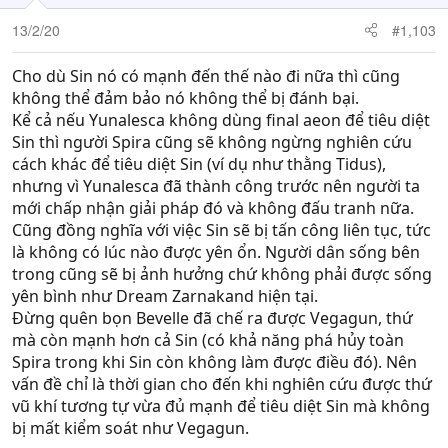
13/2/20
#1,103
Cho dù Sin nó có mạnh đến thế nào đi nữa thì cũng
không thể đảm bảo nó không thể bị đánh bại.
Kể cả nếu Yunalesca không dùng final aeon để tiêu diệt
Sin thì người Spira cũng sẽ không ngừng nghiên cứu
cách khác để tiêu diệt Sin (ví dụ như thằng Tidus),
nhưng vì Yunalesca đã thành công trước nên người ta
mới chấp nhận giải pháp đó và không đấu tranh nữa.
Cũng đồng nghĩa với việc Sin sẽ bị tấn công liên tục, tức
là không có lúc nào được yên ổn. Người dân sống bên
trong cũng sẽ bị ảnh hưởng chứ không phải được sống
yên bình như Dream Zarnakand hiện tại.
Đừng quên bọn Bevelle đã chế ra được Vegagun, thứ
mà còn mạnh hơn cả Sin (có khả năng phá hủy toàn
Spira trong khi Sin còn không làm được điều đó). Nên
vấn đề chỉ là thời gian cho đến khi nghiên cứu được thứ
vũ khí tương tự vừa đủ mạnh để tiêu diệt Sin mà không
bị mất kiểm soát như Vegagun.