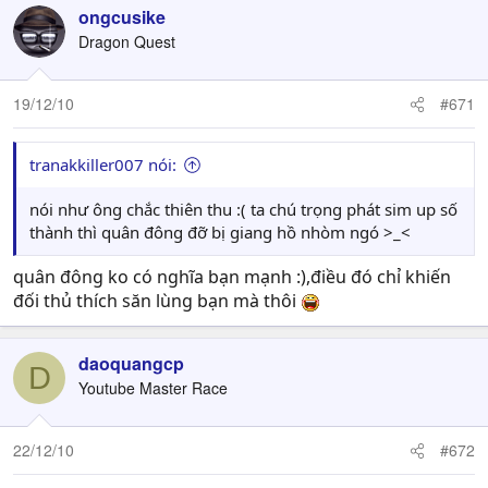
ongcusike
Dragon Quest
19/12/10
#671
tranakkiller007 nói:
nói như ông chắc thiên thu :( ta chú trọng phát sim up số
thành thì quân đông đỡ bị giang hồ nhòm ngó >_<
quân đông ko có nghĩa bạn mạnh :),điều đó chỉ khiến
đối thủ thích săn lùng bạn mà thôi
daoquangcp
D
Youtube Master Race
22/12/10
#672