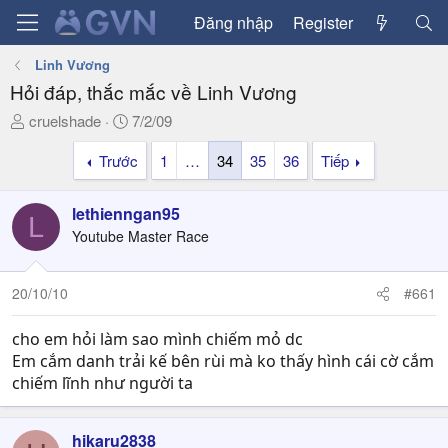
Đăng nhập
Register
Linh Vương
Hỏi đáp, thắc mắc về Linh Vương
T
N
cruelshade
7/2/09
h
g
Trước
1
…
34
35
36
Tiếp
r
à
e
y
a
g
lethienngan95
L
d
ử
Youtube Master Race
s
i
t
a
20/10/10
#661
r
t
cho em hỏi làm sao mình chiếm mỏ dc
e
Em cắm danh trải kế bên rùi mà ko thấy hình cái cờ cắm
r
chiếm lĩnh như người ta
hikaru2838