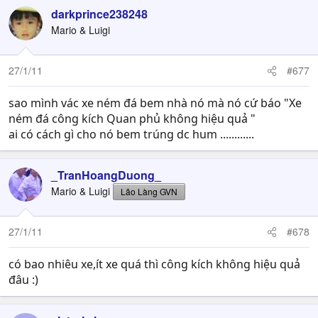
darkprince238248
Mario & Luigi
27/1/11
#677
sao mình vác xe ném đá bem nhà nó mà nó cứ báo "Xe
ném đá công kích Quan phủ không hiệu quả "
ai có cách gì cho nó bem trúng dc hum ............
_TranHoangDuong_
Mario & Luigi
Lão Làng GVN
27/1/11
#678
có bao nhiêu xe,ít xe quá thì công kích không hiệu quả
đâu :)