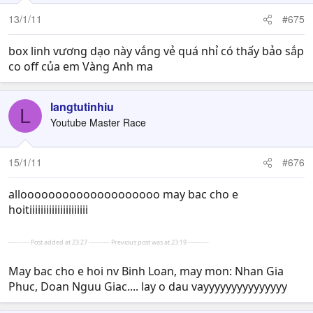
13/1/11
#675
box linh vương dạo này vắng vẻ quá nhỉ có thấy bảo sắp
co off của em Vàng Anh ma
langtutinhiu
L
Youtube Master Race
15/1/11
#676
alloooooooooooooooooooo may bac cho e
hoitiiiiiiiiiiiiiiiiiiiii
---------- Post added at 23:27 ---------- Previous post was at 23:19 ----------
May bac cho e hoi nv Binh Loan, may mon: Nhan Gia
Phuc, Doan Nguu Giac.... lay o dau vayyyyyyyyyyyyyyy