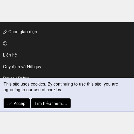
Chọn giao diện
Liên hệ
Quy định và Nội quy
Privacy Policy
This site uses cookies. By continuing to use this site, you are
agreeing to our use of cookies.
Trợ giúp
R
Accept
Tìm hiểu thêm.…
S
S