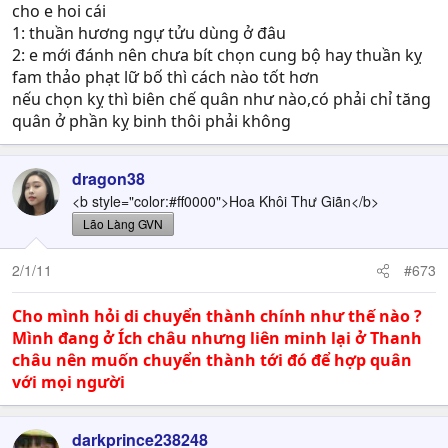
cho e hoi cái
1: thuần hương ngự tửu dùng ở đâu
2: e mới đánh nên chưa bít chọn cung bộ hay thuần kỵ
fam thảo phạt lữ bố thì cách nào tốt hơn
nếu chọn kỵ thì biên chế quân như nào,có phải chỉ tăng
quân ở phần kỵ binh thôi phải không
dragon38
<b style="color:#ff0000">Hoa Khôi Thư Giãn</b>
Lão Làng GVN
2/1/11
#673
Cho mình hỏi di chuyển thành chính như thế nào ?
Mình đang ở Ích châu nhưng liên minh lại ở Thanh
châu nên muốn chuyển thành tới đó để hợp quân
với mọi người
darkprince238248