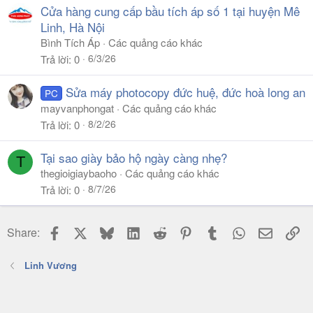
Cửa hàng cung cấp bầu tích áp số 1 tại huyện Mê
Linh, Hà Nội
Bình Tích Áp
Các quảng cáo khác
6/3/26
Trả lời
0
Sửa máy photocopy đức huệ, đức hoà long an
PC
mayvanphongat
Các quảng cáo khác
8/2/26
Trả lời
0
Tại sao giày bảo hộ ngày càng nhẹ?
T
thegioigiaybaoho
Các quảng cáo khác
8/7/26
Trả lời
0
Facebook
X
Bluesky
LinkedIn
Reddit
Pinterest
Tumblr
WhatsApp
Email
Li
Share:
Linh Vương