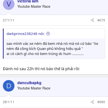
victoria lam
V
Youtube Master Race
27/1/11
#679
darkprince238248 nói:
sao mình vác xe ném đá bem nhà nó mà nó cứ báo "Xe
ném đá công kích Quan phủ không hiệu quả "
ai có cách gì cho nó bem trúng dc hum ............
Đánh nó sau 22h thì nó báo thế là phải rồi
dancuibapkg
D
Youtube Master Race
28/1/11
#680