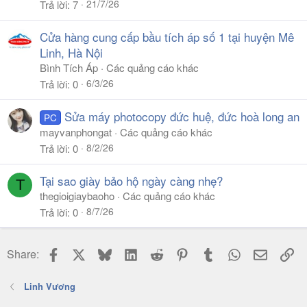
21/7/26
Trả lời
7
Cửa hàng cung cấp bầu tích áp số 1 tại huyện Mê
Linh, Hà Nội
Bình Tích Áp
Các quảng cáo khác
6/3/26
Trả lời
0
Sửa máy photocopy đức huệ, đức hoà long an
PC
mayvanphongat
Các quảng cáo khác
8/2/26
Trả lời
0
Tại sao giày bảo hộ ngày càng nhẹ?
T
thegioigiaybaoho
Các quảng cáo khác
8/7/26
Trả lời
0
Facebook
X
Bluesky
LinkedIn
Reddit
Pinterest
Tumblr
WhatsApp
Email
Li
Share:
Linh Vương