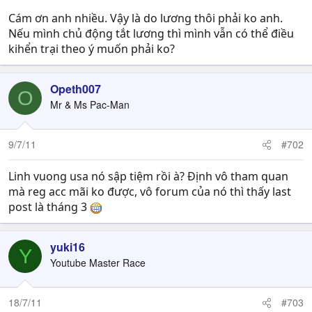
Cám ơn anh nhiều. Vậy là do lương thôi phải ko anh.
Nếu mình chủ động tắt lương thì mình vẫn có thể điều
kihển trại theo ý muốn phải ko?
Opeth007
O
Mr & Ms Pac-Man
9/7/11
#702
Linh vuong usa nó sập tiệm rồi à? Định vô tham quan
mà reg acc mãi ko được, vô forum của nó thì thấy last
post là tháng 3
yuki16
Y
Youtube Master Race
18/7/11
#703