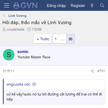
Đăng nhập
Register
Linh Vương
Hỏi đáp, thắc mắc về Linh Vương
T
N
cruelshade
7/2/09
h
g
Trước
1
…
36
r
à
e
y
a
g
somic
S
d
ử
Youtube Master Race
s
i
t
a
21/5/11
#701
r
t
ongcusike nói:
e
r
cứ kệ vậy?auto nó tự bít đường cắt lương để trại có thể đi
tiếp