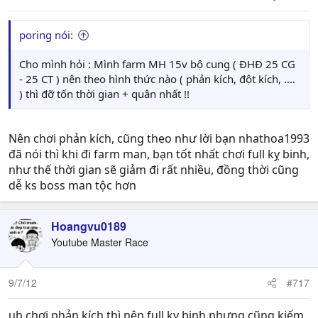
poring nói:
Cho mình hỏi : Mình farm MH 15v bộ cung ( ĐHĐ 25 CG
- 25 CT ) nên theo hình thức nào ( phản kích, đột kích, ....
) thì đỡ tốn thời gian + quân nhất !!
Nên chơi phản kích, cũng theo như lời bạn nhathoa1993
đã nói thì khi đi farm man, bạn tốt nhất chơi full kỵ binh,
như thế thời gian sẽ giảm đi rất nhiều, đồng thời cũng
dễ ks boss man tộc hơn
Hoangvu0189
Youtube Master Race
9/7/12
#717
uh chơi phản kích thì nên full kỵ binh nhưng cũng kiếm