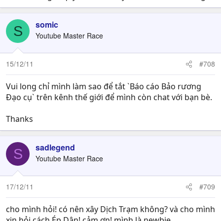
somic
S
Youtube Master Race
15/12/11
#708
Vui long chỉ mình làm sao để tắt `Báo cáo Bảo rương
Đạo cụ` trên kênh thế giới để mình còn chat với bạn bè.
Thanks
sadlegend
S
Youtube Master Race
17/12/11
#709
cho mình hỏi! có nên xây Dịch Trạm không? và cho mình
xin hỏi cách Ép Dân! cảm ơn! mình là newbie