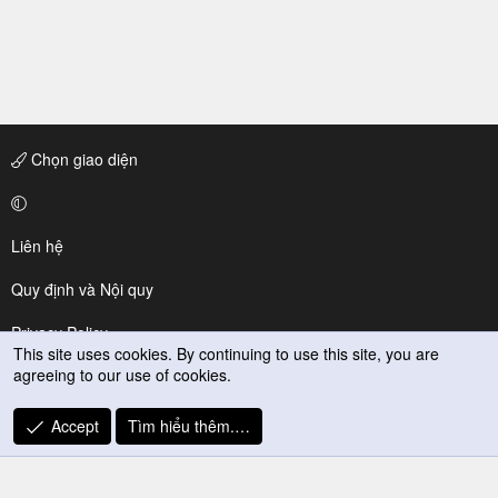
Chọn giao diện
Liên hệ
Quy định và Nội quy
Privacy Policy
This site uses cookies. By continuing to use this site, you are
agreeing to our use of cookies.
Trợ giúp
R
Accept
Tìm hiểu thêm.…
S
S