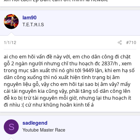
lam90
T.E.T.Я.I.S
1/1/12
#710
ai cho em hõi vấn đề này với, em cho dân công đi chặt
gỗ 2 ngàn người nhưng chĩ thu hoạch đc 2837/h , xem
trong mục sãn xuất thì nó ghi tới 9449 lận, khi em hạ số
dân công xuống thì nó xuất hiện tình trạng bị âm
nguyên liệu gỗ, vậy cho em hõi tại sao bị âm vây? mấy
cái tài nguyên kia cũng vậy, phãi tăng số dân công lên
đễ ko bị trừ tài nguyên mỗi giờ, nhưng lại thu hoạch ít
đi nhìu :( cứ như khũng hoãn kinh tế á
sadlegend
S
Youtube Master Race