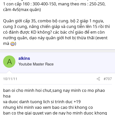
1 con cấp 160 : 300-400-150, mang theo ms : 250-250,
cầm 4v5(max quân)
Quân giới cấp 35, combo bộ cung. bộ 2 giáp 1 ngựa,
cung 3 cung, nâng chiến giáp và cung tiễn lên 15 rồi thì
có đánh được KD không? các bác chỉ giáo để em còn
nướng quân, dạo này quân giới hơi bị thừa thãi (event
mà
)
alkins
A
Youtube Master Race
10/11/11
#707
ban oi cho minh hoi chut,sang nay minh co mo phao
hoa
va duoc danh tuong lich si trinh duc +19
nhung khi minh vao xem bao cao thi khong co
ban co the giai quyet van de nay ho minh duoc khong