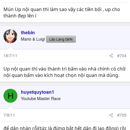
Mún Up nội quan thì làm sao vậy các tiền bối , up cho
thành đẹp lên í
thebin
Mario & Luigi
Lão Làng GVN
18/7/11
#704
Up nội quan thì vào thành trì bấm vào nhà chính có chữ
nội quan bấm vào kích hoạt chọn nội quan mà dùng.
huyetquytoan1
H
Youtube Master Race
7/8/11
#705
để dân nhàn rỗi(tức là đừng bắt hết dân đi lao động) rồi