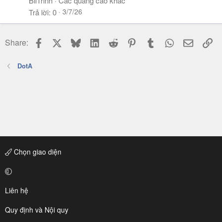
BiiTrinh
Các quảng cáo khác
3/7/26
Trả lời
0
Facebook
X
Bluesky
LinkedIn
Reddit
Pinterest
Tumblr
WhatsApp
Email
Li
Share:
DotA
Chọn giao diện
Liên hệ
Quy định và Nội quy