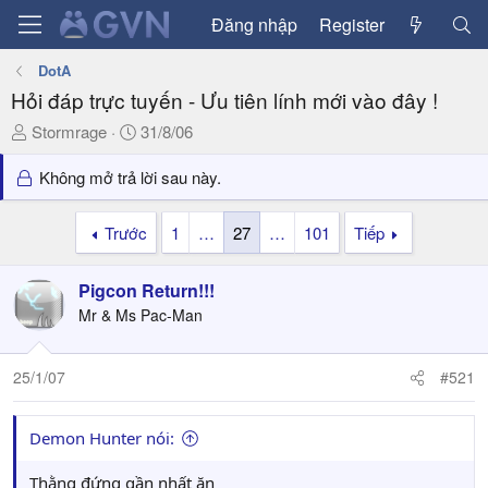
Đăng nhập
Register
DotA
Hỏi đáp trực tuyến - Ưu tiên lính mới vào đây !
T
N
Stormrage
31/8/06
h
g
r
à
Không mở trả lời sau này.
e
y
a
g
Trước
1
…
27
…
101
Tiếp
d
ử
s
i
Pigcon Return!!!
t
a
Mr & Ms Pac-Man
r
t
25/1/07
#521
e
r
Demon Hunter nói:
Thằng đứng gần nhất ăn