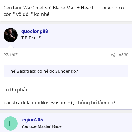
CenTaur WarChief với Blade Mail + Heart ... Coi Void có
còn " vô đối " ko nhé
quoclong88
T.E.T.Я.I.S
27/1/07
#539
Thế Backtrack co né đc Sunder ko?
có thì phải
backtrack là godlike evasion =) , khủng bố lắm \:d/
legion205
L
Youtube Master Race