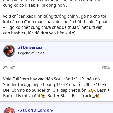
cũng ko có disable , bị động hơn .
void chỉ cần xác định đúng tướng chính , gõ nó cho tới
khi nào nó đánh máu của void còn 1 chút thì ulti 1 phát
=) , gõ ko chết cũng chưa chắc đã thua vì hết ulti vẫn
còn bash =) , lúc đó dựa vào hên xui =)
xTUniversex
Legend of Zelda
27/1/07
#536
Void Full Item bay vào đập Soul còn 1/2 HP.. nếu nó
Sunder thì đập tiếp khoảng 1/3HP nữa rồi Ulti -> 100%
Die. Còn nó ko Sunder thì Ulti đập chết luôn
. Bash +
Butter Fly thì vô đối
. Butter Stack BackTrack
-GaCoNDiLonTon-