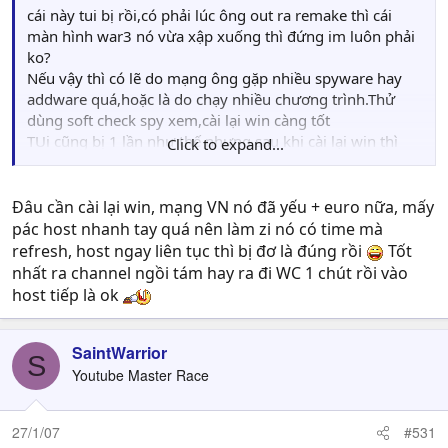
cái này tui bị rồi,có phải lúc ông out ra remake thì cái
màn hình war3 nó vừa xập xuống thì đứng im luôn phải
ko?
Nếu vậy thì có lẽ do mạng ông gặp nhiều spyware hay
addware quá,hoặc là do chạy nhiều chương trình.Thử
dùng soft check spy xem,cài lại win càng tốt
TUi cũng bị 1 lần như thế nhưng sau khi cài lại win thì
Click to expand...
vẫn ok
Đâu cần cài lại win, mạng VN nó đã yếu + euro nữa, mấy
pác host nhanh tay quá nên làm zi nó có time mà
refresh, host ngay liên tục thì bị đơ là đúng rồi
Tốt
nhất ra channel ngồi tám hay ra đi WC 1 chút rồi vào
host tiếp là ok
SaintWarrior
S
Youtube Master Race
27/1/07
#531