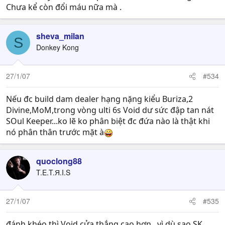
Chưa kể còn đổi máu nữa mà .
sheva_milan
S
Donkey Kong
27/1/07
#534
Nếu đc build dam dealer hạng nặng kiểu Buriza,2
Divine,MoM,trong vòng ulti 6s Void dư sức đập tan nát
SOul Keeper...ko lẽ ko phân biệt đc đứa nào là thật khi
nó phân thân trước mặt à
quoclong88
T.E.T.Я.I.S
27/1/07
#535
đánh khéo thì Void cửa thắng cao hơn , vì dù sao SK