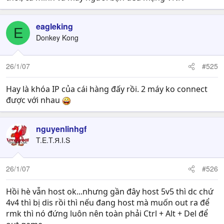
eagleking
E
Donkey Kong
26/1/07
#525
Hay là khóa IP của cái hàng đấy rồi. 2 máy ko connect
được với nhau
nguyenlinhgf
T.E.T.Я.I.S
26/1/07
#526
Hồi hè vẫn host ok...nhưng gần đây host 5v5 thì dc chứ
4v4 thì bị dis rồi thì nếu đang host mà muốn out ra để
rmk thì nó đứng luôn nên toàn phải Ctrl + Alt + Del để