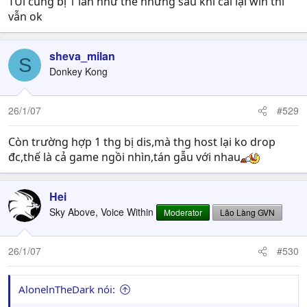
TUi cũng bị 1 lần như thế nhưng sau khi cài lại win thì
vẫn ok
sheva_milan
S
Donkey Kong
26/1/07
#529
Còn trường hợp 1 thg bị dis,mà thg host lại ko drop
đc,thế là cả game ngồi nhìn,tán gẫu với nhau
Hei
Sky Above, Voice Within
Moderator
Lão Làng GVN
26/1/07
#530
AlonelnTheDark nói: