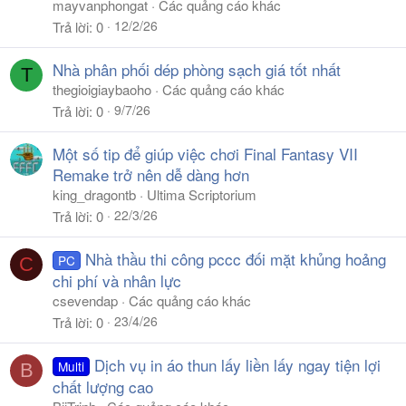
mayvanphongat
Các quảng cáo khác
12/2/26
Trả lời
0
Nhà phân phối dép phòng sạch giá tốt nhất
T
thegioigiaybaoho
Các quảng cáo khác
9/7/26
Trả lời
0
Một số tip để giúp việc chơi Final Fantasy VII
Remake trở nên dễ dàng hơn
king_dragontb
Ultima Scriptorium
22/3/26
Trả lời
0
Nhà thầu thi công pccc đối mặt khủng hoảng
PC
C
chi phí và nhân lực
csevendap
Các quảng cáo khác
23/4/26
Trả lời
0
Dịch vụ in áo thun lấy liền lấy ngay tiện lợi
Multi
B
chất lượng cao