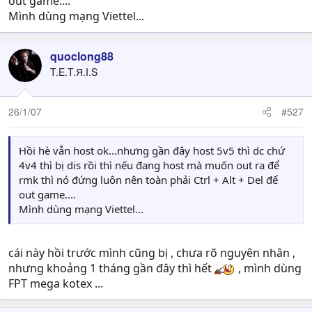
out game....
Mình dùng mạng Viettel...
quoclong88
T.E.T.Я.I.S
26/1/07
#527
Hồi hè vẫn host ok...nhưng gần đây host 5v5 thì dc chứ
4v4 thì bị dis rồi thì nếu đang host mà muốn out ra để
rmk thì nó đứng luôn nên toàn phải Ctrl + Alt + Del để
out game....
Mình dùng mạng Viettel...
cái này hồi trước mình cũng bị , chưa rõ nguyên nhân ,
nhưng khoảng 1 tháng gần đây thì hết
, mình dùng
FPT mega kotex ...