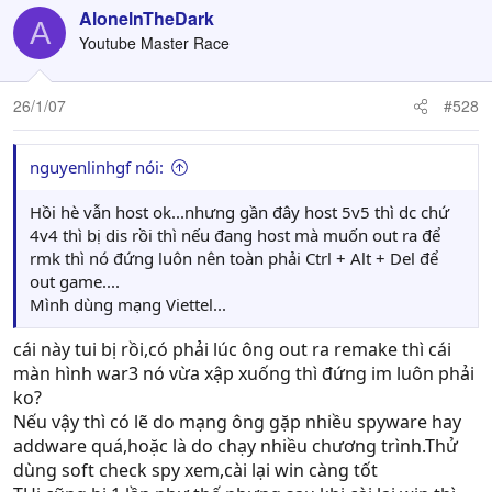
AlonelnTheDark
A
Youtube Master Race
26/1/07
#528
nguyenlinhgf nói:
Hồi hè vẫn host ok...nhưng gần đây host 5v5 thì dc chứ
4v4 thì bị dis rồi thì nếu đang host mà muốn out ra để
rmk thì nó đứng luôn nên toàn phải Ctrl + Alt + Del để
out game....
Mình dùng mạng Viettel...
cái này tui bị rồi,có phải lúc ông out ra remake thì cái
màn hình war3 nó vừa xập xuống thì đứng im luôn phải
ko?
Nếu vậy thì có lẽ do mạng ông gặp nhiều spyware hay
addware quá,hoặc là do chạy nhiều chương trình.Thử
dùng soft check spy xem,cài lại win càng tốt