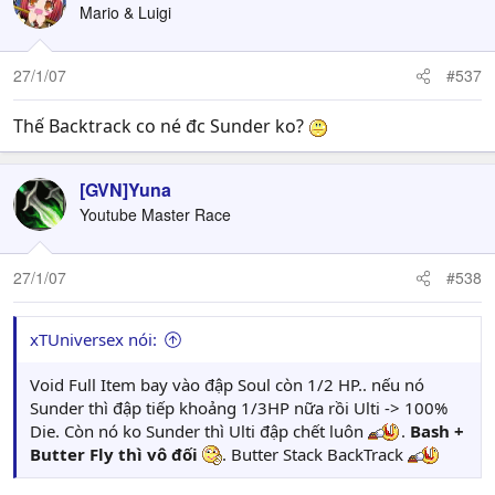
Mario & Luigi
27/1/07
#537
Thế Backtrack co né đc Sunder ko?
[GVN]Yuna
Youtube Master Race
27/1/07
#538
xTUniversex nói:
Void Full Item bay vào đập Soul còn 1/2 HP.. nếu nó
Sunder thì đập tiếp khoảng 1/3HP nữa rồi Ulti -> 100%
Die. Còn nó ko Sunder thì Ulti đập chết luôn
.
Bash +
Butter Fly thì vô đối
. Butter Stack BackTrack