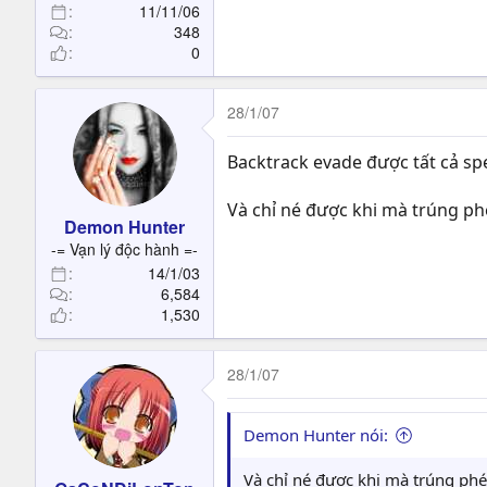
11/11/06
348
0
28/1/07
Backtrack evade được tất cả sp
Và chỉ né được khi mà trúng p
Demon Hunter
-= Vạn lý độc hành =-
14/1/03
6,584
1,530
28/1/07
Demon Hunter nói:
Và chỉ né được khi mà trúng ph