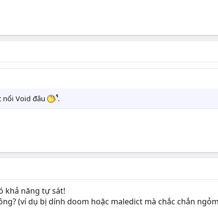
t nổi Void đâu
.
 khả năng tự sát!
hông? (ví dụ bị dính doom hoặc maledict mà chắc chắn ngỏm