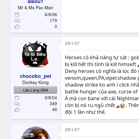
alsou1
Mr & Ms Pac-Man
6/8/06
179
0
29/1/07
Heroes có khả năng tự sát : gob
bị kill hết thì tính là kill himseft
Deny heroes có nghĩa là lúc đó
chocobo_pet
venom,queen,PA,viper,shadow pi
Donkey Kong
shadow strike ko anh í click 
Lão Làng GVN
battle hunger của axe, curse of 
3/8/04
À mà con bane với cái Nightmare
349
còn bị nó ru ngủ chết
. Thê
46
đội 1 lần như thế.
29/1/07