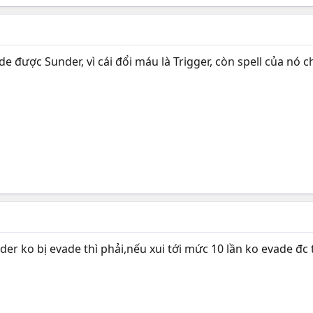
e được Sunder, vì cái đổi máu là Trigger, còn spell của nó 
er ko bị evade thì phải,nếu xui tới mức 10 lần ko evade đc 