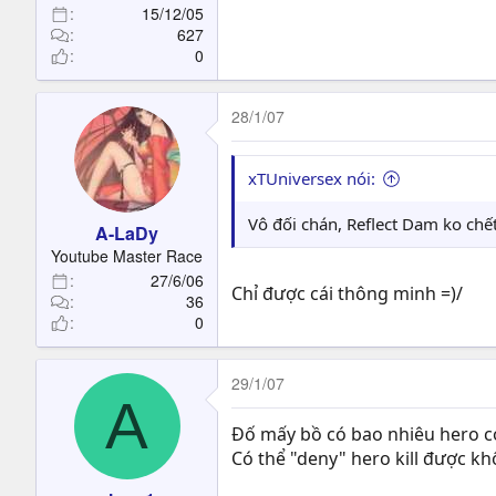
15/12/05
627
0
28/1/07
xTUniversex nói:
Vô đối chán, Reflect Dam ko chế
A-LaDy
Youtube Master Race
27/6/06
Chỉ được cái thông minh =)/
36
0
29/1/07
A
Đố mấy bồ có bao nhiêu hero có
Có thể "deny" hero kill được k