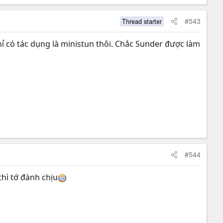
#543
Thread starter
chỉ có tác dụng là ministun thôi. Chắc Sunder được làm
#544
thì tớ đành chịu