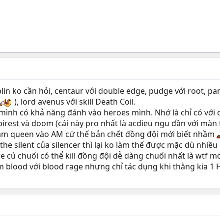
lin ko cần hỏi, centaur với double edge, pudge với root, pan
), lord avenus với skill Death Coil.
 mình có khả năng đánh vào heroes mình. Nhớ là chỉ có với 
rest và doom (cái này pro nhất là acdieu ngu đần với màn 
nhầm queen vào AM cứ thế bắn chết đồng đội mới biết nhầm
the silent của silencer thì lại ko làm thế được mặc dù nhiều
 củ chuối có thể kill đồng đội dễ dàng chuối nhất là wtf m
m blood với blood rage nhưng chỉ tác dụng khi thằng kia 1 H