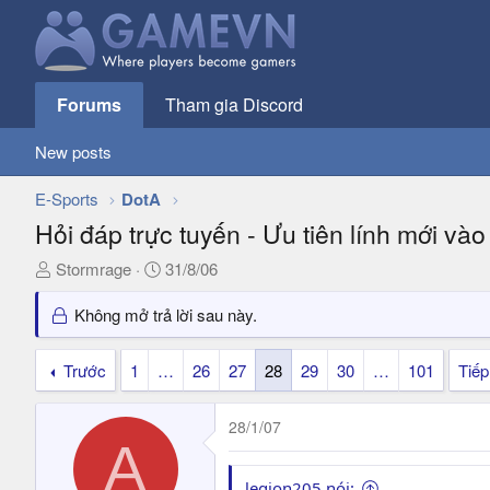
Forums
Tham gia Discord
New posts
E-Sports
DotA
Hỏi đáp trực tuyến - Ưu tiên lính mới vào
T
N
Stormrage
31/8/06
h
g
r
à
Không mở trả lời sau này.
e
y
a
g
Trước
1
…
26
27
28
29
30
…
101
Tiếp
d
ử
s
i
28/1/07
t
A
a
r
legion205 nói: