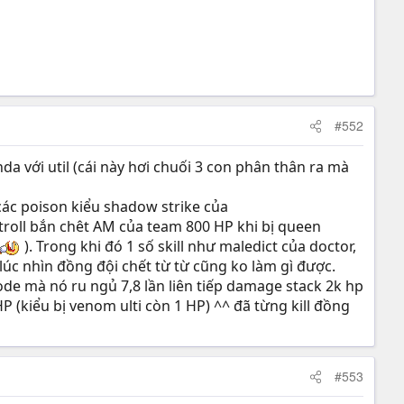
#552
da với util (cái này hơi chuối 3 con phân thân ra mà
các poison kiểu shadow strike của
troll bắn chêt AM của team 800 HP khi bị queen
). Trong khi đó 1 số skill như maledict của doctor,
 lúc nhìn đồng đội chết từ từ cũng ko làm gì được.
ode mà nó ru ngủ 7,8 lần liên tiếp damage stack 2k hp
P (kiểu bị venom ulti còn 1 HP) ^^ đã từng kill đồng
#553