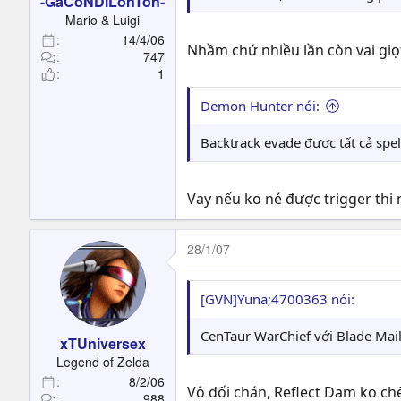
-GaCoNDiLonTon-
Mario & Luigi
14/4/06
Nhầm chứ nhiều lần còn vai gi
747
1
Demon Hunter nói:
Backtrack evade được tất cả spe
Vay nếu ko né được trigger thi
28/1/07
[GVN]Yuna;4700363 nói:
CenTaur WarChief với Blade Mail 
xTUniversex
Legend of Zelda
8/2/06
Vô đối chán, Reflect Dam ko ch
988