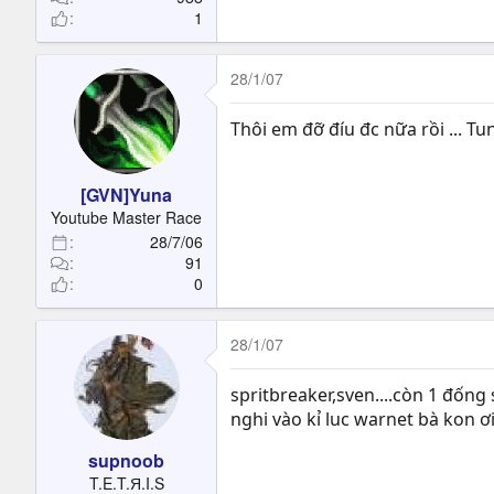
1
28/1/07
Thôi em đỡ đíu đc nữa rồi ... Tun
[GVN]Yuna
Youtube Master Race
28/7/06
91
0
28/1/07
spritbreaker,sven....còn 1 đốn
nghi vào kỉ luc warnet bà kon ơ
supnoob
T.E.T.Я.I.S