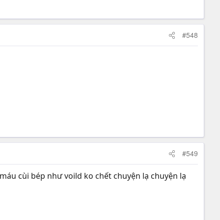
#548
#549
máu cùi bép như voild ko chết chuyện lạ chuyện lạ