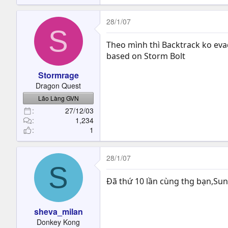
28/1/07
S
Theo mình thì Backtrack ko evad
based on Storm Bolt
Stormrage
Dragon Quest
Lão Làng GVN
27/12/03
1,234
1
28/1/07
S
Đã thứ 10 lần cùng thg bạn,Sund
sheva_milan
Donkey Kong