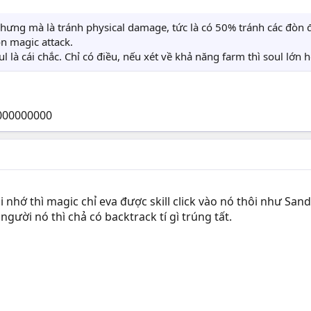
 nhưng mà là tránh physical damage, tức là có 50% tránh các đò
òn magic attack.
ul là cái chắc. Chỉ có điều, nếu xét về khả năng farm thì soul lớn 
0000000000
i nhớ thì magic chỉ eva được skill click vào nó thôi như Sa
gười nó thì chả có backtrack tí gì trúng tất.