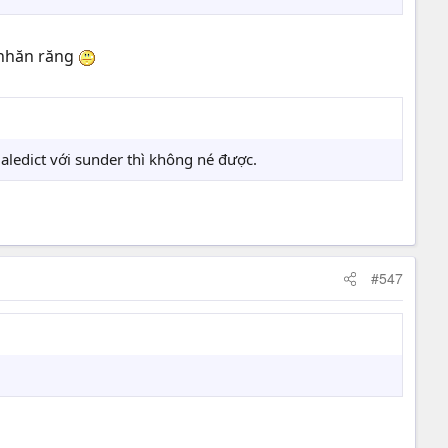
 nhăn răng
ledict với sunder thì không né được.
#547