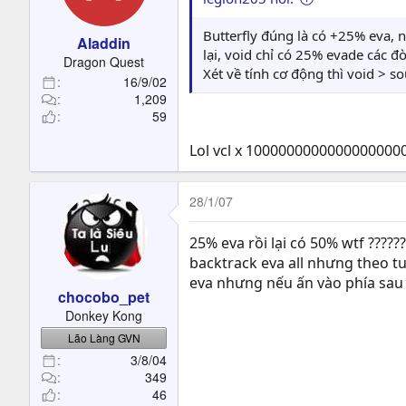
t
e
Butterfly đúng là có +25% eva,
Aladdin
r
lại, void chỉ có 25% evade các đ
Dragon Quest
Xét về tính cơ động thì void > so
16/9/02
1,209
59
Lol vcl x 100000000000000000
28/1/07
25% eva rồi lại có 50% wtf ??????
backtrack eva all nhưng theo tu
eva nhưng nếu ấn vào phía sau n
chocobo_pet
Donkey Kong
Lão Làng GVN
3/8/04
349
46