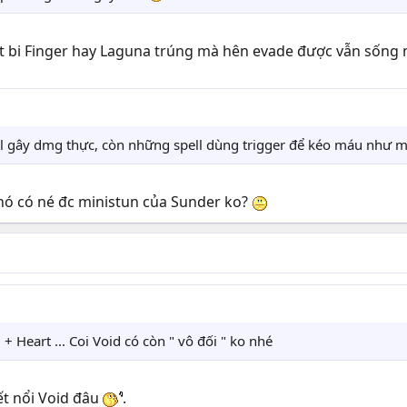
ọt bi Finger hay Laguna trúng mà hên evade được vẫn sống
ll gây dmg thực, còn những spell dùng trigger để kéo máu như ma
 nó có né đc ministun của Sunder ko?
+ Heart ... Coi Void có còn " vô đối " ko nhé
ết nổi Void đâu
.