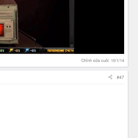
Chỉnh sửa cuối:
10/1/14
#47