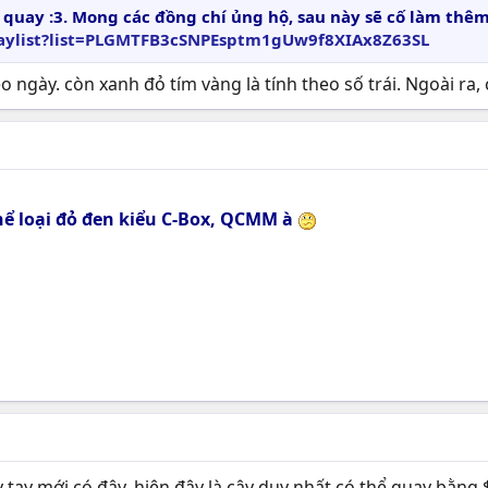
nh quay :3. Mong các đồng chí ủng hộ, sau này sẽ cố làm th
aylist?list=PLGMTFB3cSNPEsptm1gUw9f8XIAx8Z63SL
o ngày. còn xanh đỏ tím vàng là tính theo số trái. Ngoài ra,
ể loại đỏ đen kiểu C-Box, QCMM à
tay mới có đây, hiện đây là cây duy nhất có thể quay bằng $