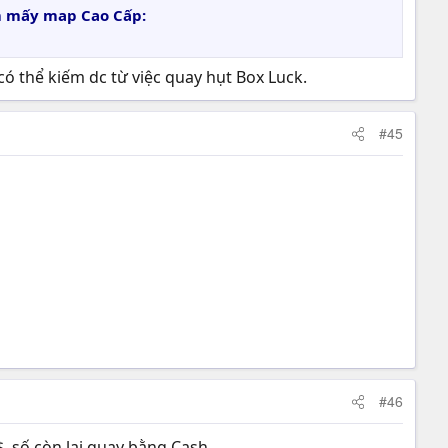
êm mấy map Cao Cấp:
 có thể kiếm dc từ việc quay hụt Box Luck.
#45
#46
, số còn lại quay bằng Cash.