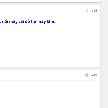
#48
 nổi mấy cái dở hơi này lắm.
#49