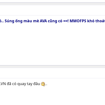
có.. Súng ống màu mè AVA cũng có ==! MMOFPS khó thoát
ải.VN đã có quay tay đâu
.