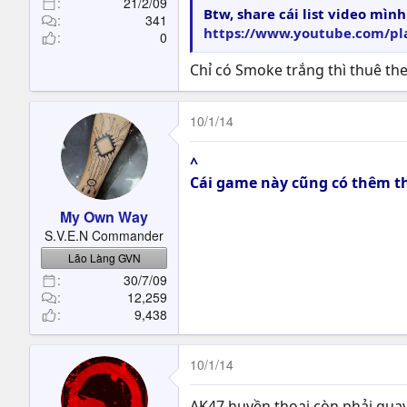
21/2/09
Btw, share cái list video mì
341
https://www.youtube.com/pl
0
Chỉ có Smoke trắng thì thuê the
10/1/14
^
Cái game này cũng có thêm th
My Own Way
S.V.E.N Commander
Lão Làng GVN
30/7/09
12,259
9,438
10/1/14
AK47 huyền thoại còn phải quay 