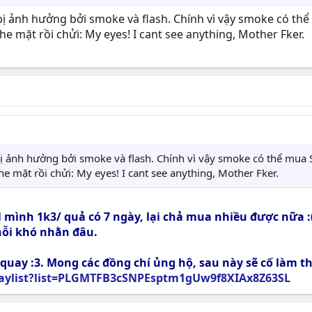
bị ảnh hưởng bởi smoke và flash. Chính vì vậy smoke có thể m
 che mặt rồi chửi: My eyes! I cant see anything, Mother Fker.
ị ảnh hưởng bởi smoke và flash. Chính vì vậy smoke có thể mua SL
che mặt rồi chửi: My eyes! I cant see anything, Mother Fker.
ình 1k3/ quả có 7 ngày, lại chả mua nhiều được nữa :(
nỗi khó nhằn đâu.
h quay :3. Mong các đồng chí ủng hộ, sau này sẽ cố làm
aylist?list=PLGMTFB3cSNPEsptm1gUw9f8XIAx8Z63SL