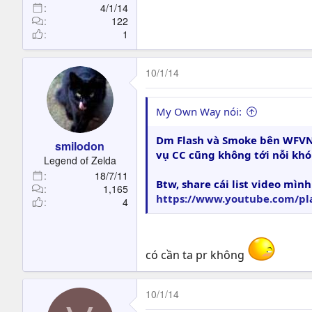
4/1/14
122
1
10/1/14
My Own Way nói:
Dm Flash và Smoke bên WFVN m
smilodon
vụ CC cũng không tới nỗi khó
Legend of Zelda
18/7/11
Btw, share cái list video mì
1,165
https://www.youtube.com/pl
4
có cần ta pr không
10/1/14