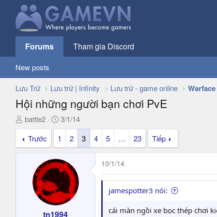
Forums
Tham gia Discord
New posts
Lưu Trữ
Lưu trữ | Infinity
Lưu trữ - game online
Warface
Hội những người bạn chơi PvE
T
N
battle2
3/1/14
h
g
Trước
1
2
3
4
5
…
23
Tiếp
r
à
e
y
a
g
10/1/14
d
ử
s
i
t
jamespotter3 nói:
a
r
cái màn ngồi xe bọc thép chơi 
tn1994