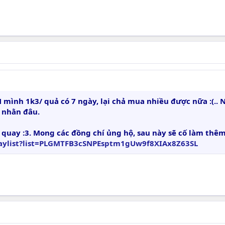
ình 1k3/ quả có 7 ngày, lại chả mua nhiều được nữa :(.. 
 nhằn đâu.
nh quay :3. Mong các đồng chí ủng hộ, sau này sẽ cố làm th
aylist?list=PLGMTFB3cSNPEsptm1gUw9f8XIAx8Z63SL