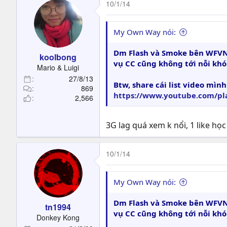
10/1/14
My Own Way nói:
Dm Flash và Smoke bên WFVN m
koolbong
vụ CC cũng không tới nỗi khó
Mario & Luigi
27/8/13
Btw, share cái list video mì
869
https://www.youtube.com/pl
2,566
3G lag quá xem k nổi, 1 like họ
10/1/14
My Own Way nói:
Dm Flash và Smoke bên WFVN m
tn1994
vụ CC cũng không tới nỗi khó
Donkey Kong