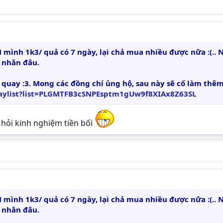
ình 1k3/ quả có 7 ngày, lại chả mua nhiều được nữa :(.. 
 nhằn đâu.
nh quay :3. Mong các đồng chí ủng hộ, sau này sẽ cố làm th
aylist?list=PLGMTFB3cSNPEsptm1gUw9f8XIAx8Z63SL
c hỏi kinh nghiệm tiền bối
ình 1k3/ quả có 7 ngày, lại chả mua nhiều được nữa :(.. 
 nhằn đâu.