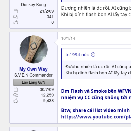
t
Donkey Kong
Đương nhiên là dc rồi. AI cũng 
e
21/2/09
r
Khi bị dính flash bọn AI lấy tay
341
0
10/1/14
tn1994 nói:
Đương nhiên là dc rồi. AI cũng b
My Own Way
Khi bị dính flash bọn AI lấy tay 
S.V.E.N Commander
Lão Làng GVN
30/7/09
Dm Flash và Smoke bên WFVN m
12,259
nhiệm vụ CC cũng không tới 
9,438
Btw, share cái list video mìn
https://www.youtube.com/pl