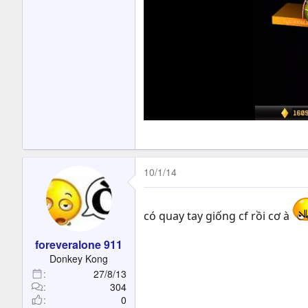
10/1/14
có quay tay giống cf rồi cơ à
foreveralone 911
Donkey Kong
27/8/13
304
0