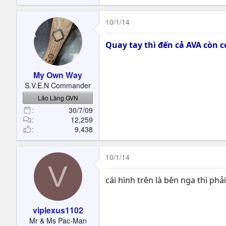
10/1/14
Quay tay thì đến cả AVA còn 
My Own Way
S.V.E.N Commander
Lão Làng GVN
30/7/09
12,259
9,438
10/1/14
V
cái hình trên là bên nga thì ph
viplexus1102
Mr & Ms Pac-Man