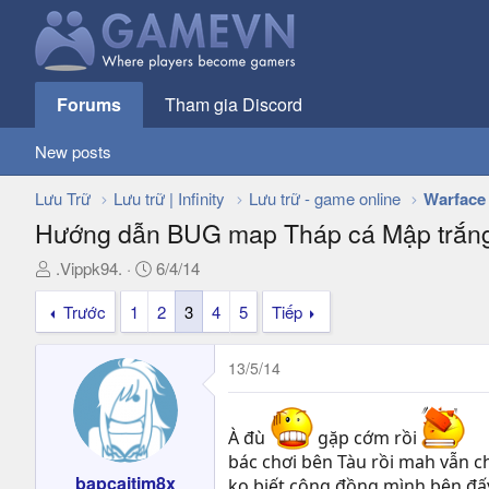
Forums
Tham gia Discord
New posts
Lưu Trữ
Lưu trữ | Infinity
Lưu trữ - game online
Warface
Hướng dẫn BUG map Tháp cá Mập trắng (
T
N
.Vippk94.
6/4/14
h
g
Trước
1
2
3
4
5
Tiếp
r
à
e
y
a
g
13/5/14
d
ử
s
i
t
À đù
gặp cớm rồi
a
bác chơi bên Tàu rồi mah vẫn chị
r
bapcaitim8x
ko biết cộng đồng mình bên đấ