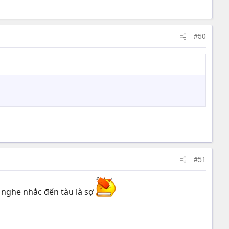
#50
#51
ờ nghe nhắc đến tàu là sợ