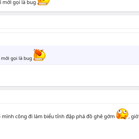
ì mới gọi là bug
ì mới gọi là bug
 mình công đi làm biểu tỉnh đập phá đồ ghê gớm
, gi