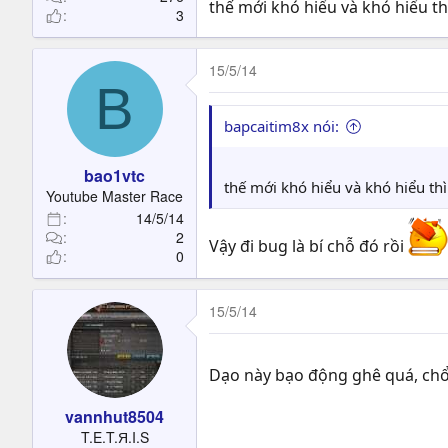
thế mới khó hiểu và khó hiểu th
3
15/5/14
B
bapcaitim8x nói:
bao1vtc
thế mới khó hiểu và khó hiểu th
Youtube Master Race
14/5/14
2
Vậy đi bug là bí chỗ đó rồi
0
15/5/14
Dạo này bạo động ghê quá, chổ
vannhut8504
T.E.T.Я.I.S