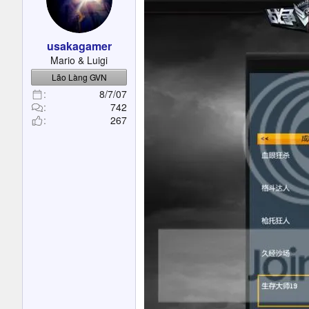
usakagamer
Mario & Luigi
Lão Làng GVN
8/7/07
742
267