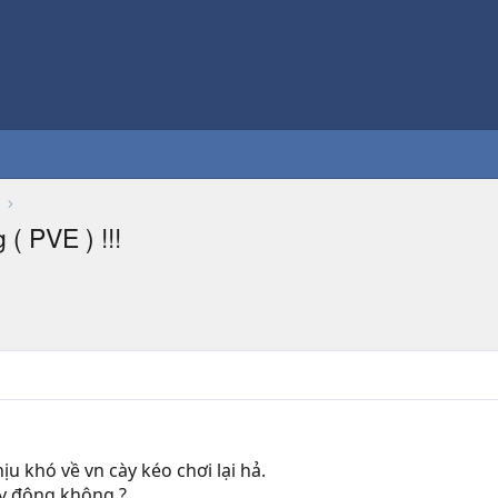
 PVE ) !!!
u khó về vn cày kéo chơi lại hả.
y đông không ?