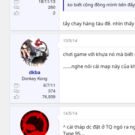
18/11/13
ko biết cộng đồng mình bên đấ
260
2
tảy chay hàng tàu đê. nhìn thấy 
13/5/14
chơi game với khựa nó mà biết
.......nghe nói cái map này của 
dkba
Donkey Kong
6/7/11
374
76,939
14/5/14
^ cái tháp dc đặt ở TQ ngó ra n
Type 95,...