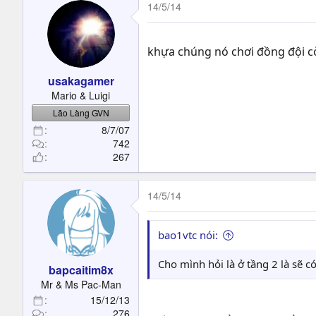
14/5/14
khựa chúng nó chơi đồng đội c
usakagamer
Mario & Luigi
Lão Làng GVN
8/7/07
742
267
14/5/14
bao1vtc nói:
Cho mình hỏi là ở tầng 2 là sẽ 
bapcaitim8x
Mr & Ms Pac-Man
15/12/13
276