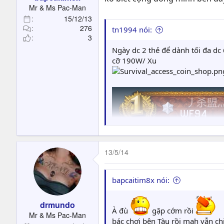
t
Mr & Ms Pac-Man
e
15/12/13
r
276
tn1994 nói:
3
Ngày dc 2 thẻ để dành tối đa dc
cỡ 190W/ Xu
13/5/14
bapcaitim8x nói:
drmundo
À đù
gặp cớm rồi
Mr & Ms Pac-Man
bác chơi bên Tàu rồi mah vẫn chị