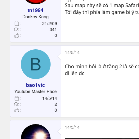
Sau map này sẽ có 1 map Safari 
tn1994
Tới đây thì phía làm game bí ý 
Donkey Kong
21/2/09
341
0
14/5/14
B
Cho mình hỏi là ở tầng 2 là sẽ
đi lên dc
bao1vtc
Youtube Master Race
14/5/14
2
0
14/5/14