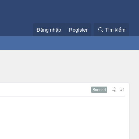
Đăng nhập
Register
Tìm kiếm
#1
Banned