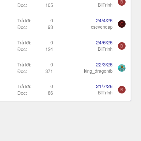
B
Đọc
105
BiiTrinh
24/4/26
Trả lời
0
C
Đọc
93
csevendap
24/6/26
Trả lời
0
B
Đọc
124
BiiTrinh
22/3/26
Trả lời
0
Đọc
371
king_dragontb
21/7/26
Trả lời
0
B
Đọc
86
BiiTrinh