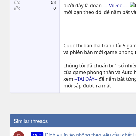
t
53
dưới đây là đoạn
----ViDeo----
0
e
mời bạn theo dỏi để nắm bắt v
r
Cuộc thi bãn địa tranh tài 5 g
và phiên bản mới game phong 
chúng tôi đả chuẩn bị 1 số nhi
cũa game phong thần và Auto h
xem
--TẠI ĐÂY--
để nắm bắt từng 
mới sắp được ra mắt
Similar threads
Dịch vụ in áo phông theo yêu cầu chất l
Multi