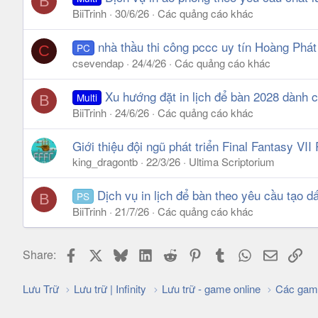
B
BiiTrinh
30/6/26
Các quảng cáo khác
nhà thầu thi công pccc uy tín Hoàng Phát
PC
C
csevendap
24/4/26
Các quảng cáo khác
Xu hướng đặt in lịch để bàn 2028 dành 
Multi
B
BiiTrinh
24/6/26
Các quảng cáo khác
Giới thiệu đội ngũ phát triển Final Fantasy VI
king_dragontb
22/3/26
Ultima Scriptorium
Dịch vụ in lịch để bàn theo yêu cầu tạo d
PS
B
BiiTrinh
21/7/26
Các quảng cáo khác
Facebook
X
Bluesky
LinkedIn
Reddit
Pinterest
Tumblr
WhatsApp
Email
Lin
Share:
Lưu Trữ
Lưu trữ | Infinity
Lưu trữ - game online
Các gam