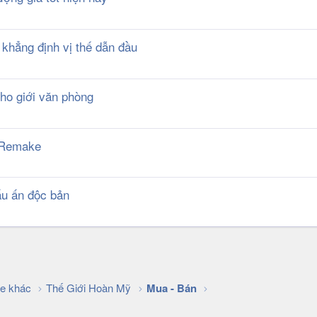
 khẳng định vị thế dẫn đầu
cho giới văn phòng
I Remake
ấu ấn độc bản
k
e khác
Thế Giới Hoàn Mỹ
Mua - Bán