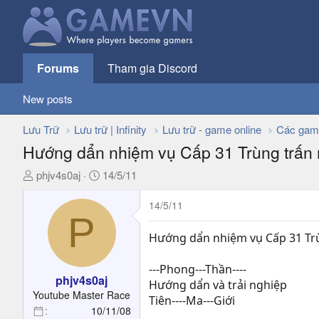
Forums
Tham gia Discord
New posts
Lưu Trữ
Lưu trữ | Infinity
Lưu trữ - game online
Các gam
Hướng dẩn nhiệm vụ Cấp 31 Trùng trấn m
T
N
phjv4s0aj
14/5/11
h
g
r
à
14/5/11
P
e
y
a
g
Hướng dẩn nhiệm vụ Cấp 31 Trù
d
ử
s
i
---Phong---Thần----
t
phjv4s0aj
Hướng dẩn và trải nghiệp
a
Youtube Master Race
Tiên----Ma---Giới
r
10/11/08