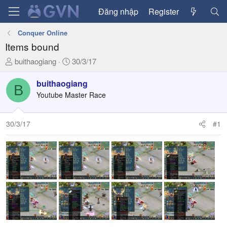
Đăng nhập
Register
Conquer Online
Items bound
T
N
buithaogiang
30/3/17
h
g
r
à
buithaogiang
B
e
y
Youtube Master Race
a
g
d
ử
30/3/17
#1
s
i
t
a
r
t
e
r