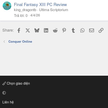
Final Fantasy XIII PC Review
king_dragontb
Ultima Scriptorium
4/4/26
Trả lời
0
Facebook
X
Bluesky
LinkedIn
Reddit
Pinterest
Tumblr
WhatsApp
Email
Li
Share:
Conquer Online
Chọn giao diện
Liên hệ