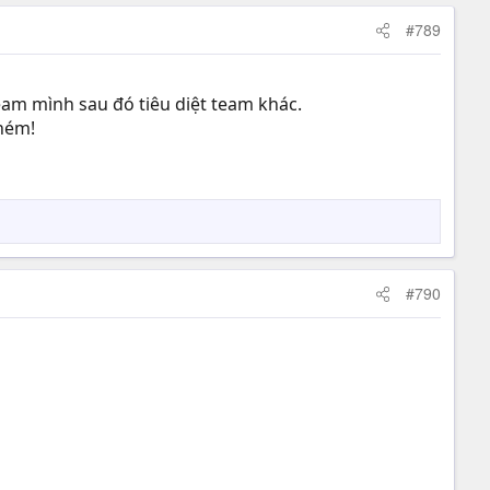
#789
team mình sau đó tiêu diệt team khác.
nhém!
#790