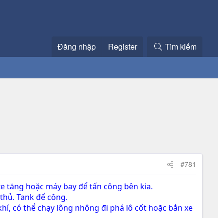
Đăng nhập
Register
Tìm kiếm
#781
 xe tăng hoặc máy bay để tấn công bên kia.
 thủ. Tank để công.
hí, có thể chạy lông nhông đi phá lô cốt hoặc bắn xe