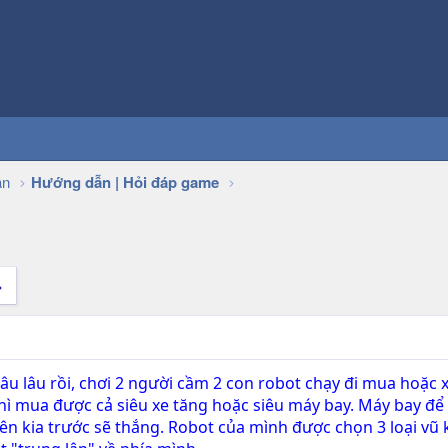
ận
Hướng dẫn | Hỏi đáp game
 lâu lâu rồi, chơi 2 người cầm 2 con robot chạy đi mua hoặc
thì mua được cả siêu xe tăng hoặc siêu máy bay. Máy bay để
n kia trước sẽ thắng. Robot của mình được chọn 3 loại vũ k