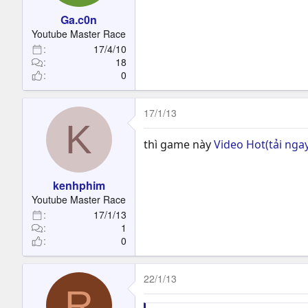
Ga.c0n
Youtube Master Race
17/4/10
18
0
17/1/13
K
thì game này
Video Hot(tải nga
kenhphim
Youtube Master Race
17/1/13
1
0
22/1/13
R