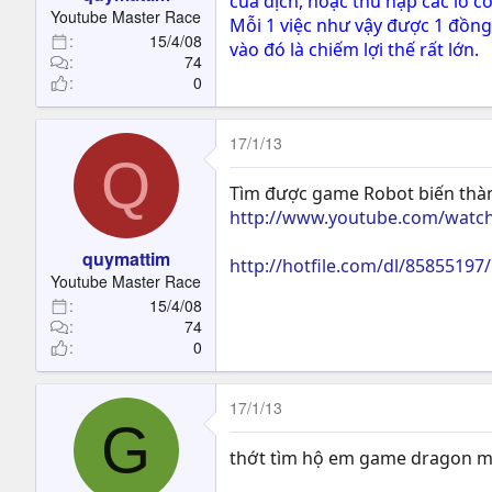
của địch, hoặc thu nạp các lô cố
t
Youtube Master Race
Mỗi 1 việc như vậy được 1 đồng. 
e
15/4/08
vào đó là chiếm lợi thế rất lớn.
r
74
0
17/1/13
Q
Tìm được game Robot biến thành 
http://www.youtube.com/watc
quymattim
http://hotfile.com/dl/85855197
Youtube Master Race
15/4/08
74
0
17/1/13
G
thớt tìm hộ em game dragon ma