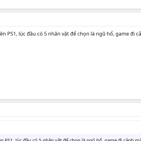
n PS1, lúc đầu có 5 nhân vật để chọn là ngũ hổ, game đi c
n PS1, lúc đầu có 5 nhân vật để chọn là ngũ hổ, game đi cảnh m