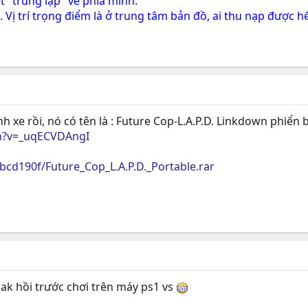
t "trung lập" về phía mình.
Vị trí trọng điểm là ở trung tâm bản đồ, ai thu nạp được hết
xe rồi, nó có tên là : Future Cop-L.A.P.D. Linkdown phiển 
h?v=_uqECVDAngI
/bcd190f/Future_Cop_L.A.P.D._Portable.rar
k hồi trước chơi trên máy ps1 vs