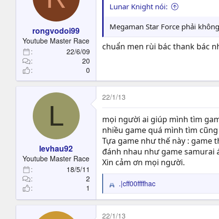
Lunar Knight nói:
Megaman Star Force phải không 
rongvodoi99
Youtube Master Race
chuẩn men rùi bác thank bác n
22/6/09
20
0
22/1/13
L
mọi người ai giúp mình tìm gam
nhiều game quá mình tìm cũng
Tựa game như thế này : game th
levhau92
đánh nhau như game samurai á,
Youtube Master Race
Xin cảm ơn mọi người.
18/5/11
2
.|cff00ffffhac
R
1
e
a
c
22/1/13