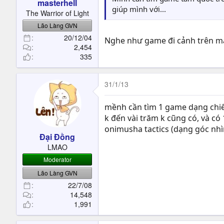
masterhell
giúp mình với...
The Warrior of Light
Lão Làng GVN
20/12/04
Nghe như game đi cảnh trên má
2,454
335
31/1/13
mềnh cần tìm 1 game dạng chiến 
k đến vài trăm k cũng có, và có
onimusha tactics (dạng góc nhì
Đại Đồng
LMAO
Moderator
Lão Làng GVN
22/7/08
14,548
1,991