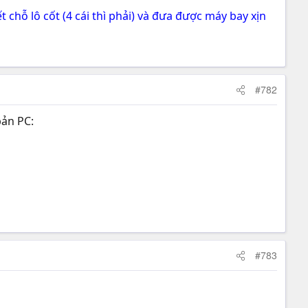
 chỗ lô cốt (4 cái thì phải) và đưa được máy bay xịn
#782
bản PC:
#783