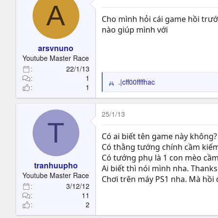
A
t
i
Cho mình hỏi cái game hồi trướ
o
nào giúp mình với
n
s
arsvnuno
:
Youtube Master Race
22/1/13
1
.|cff00ffffhac
R
1
e
a
c
25/1/13
T
t
i
Có ai biết tên game này không?
o
Có thằng tướng chính cầm kiếm t
n
Có tướng phụ là 1 con mèo cầm 
s
tranhuupho
Ai biết thì nói mình nha. Thanks
:
Youtube Master Race
Chơi trên máy PS1 nha. Mà hồi 
3/12/12
11
2