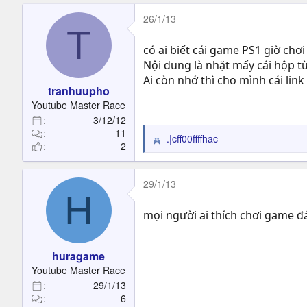
26/1/13
T
có ai biết cái game PS1 giờ chơi
Nội dung là nhặt mấy cái hộp từ
Ai còn nhớ thì cho mình cái li
tranhuupho
Youtube Master Race
3/12/12
11
.|cff00ffffhac
R
2
e
a
c
29/1/13
H
t
i
mọi người ai thích chơi game đá
o
n
s
huragame
:
Youtube Master Race
29/1/13
6