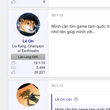
0
30/1/13
Mình cần tìm game tam quốc trê
nhờ tên giúp mình với...
Lê On
Liu Kang, Champion
of Earthrealm
Lão Làng GVN
19/1/10
5,494
26,227
30/1/13
Lê On nói:
Mình cần tìm game tam quốc trê