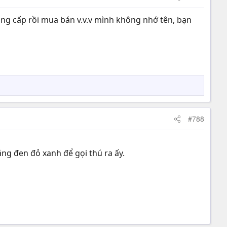
âng cấp rồi mua bán v.v.v mình không nhớ tên, bạn
#788
ắng đen đỏ xanh để gọi thú ra ấy.