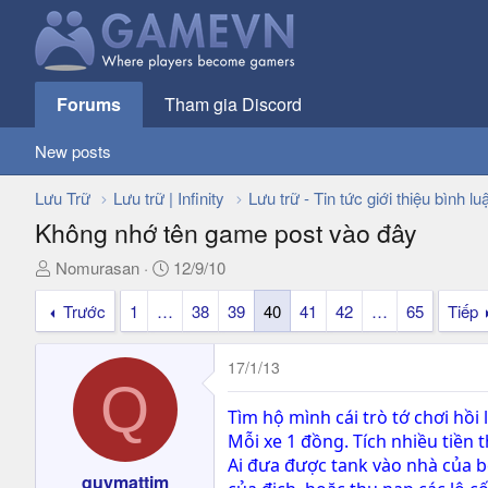
Forums
Tham gia Discord
New posts
Lưu Trữ
Lưu trữ | Infinity
Lưu trữ - Tin tức giới thiệu bình lu
Không nhớ tên game post vào đây
T
N
Nomurasan
12/9/10
h
g
Trước
1
…
38
39
40
41
42
…
65
Tiếp
r
à
e
y
a
g
17/1/13
d
ử
Q
s
i
Tìm hộ mình cái trò tớ chơi hồi
t
Mỗi xe 1 đồng. Tích nhiều tiền 
a
Ai đưa được tank vào nhà của bê
r
quymattim