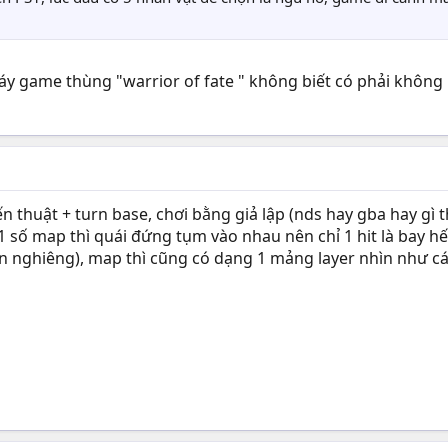
y game thùng "warrior of fate " không biết có phải không
thuật + turn base, chơi bằng giả lập (nds hay gba hay gì t
 1 số map thì quái đứng tụm vào nhau nên chỉ 1 hit là bay hế
n nghiêng), map thì cũng có dạng 1 mảng layer nhìn như cá