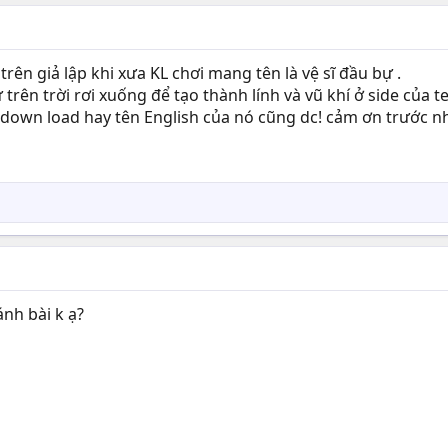
 trên giả lập khi xưa KL chơi mang tên là vệ sĩ đầu bự .
 trên trời rơi xuống để tạo thành lính và vũ khí ở side của 
nk down load hay tên English của nó cũng dc! cảm ơn trước 
nh bài k ạ?