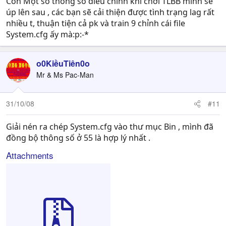
Còn Một số thông số điều chỉnh khi chơi TLBB mình sẽ
úp lên sau , các bạn sẽ cải thiện được tình trạng lag rất
nhiều t, thuận tiện cả pk và train 9 chỉnh cái file
System.cfg ấy mà:p:-*
o0KiềuTiên0o
Mr & Ms Pac-Man
31/10/08
#11
Giải nén ra chép System.cfg vào thư mục Bin , mình đã
đồng bộ thông số ở 55 là hợp lý nhất .
Attachments