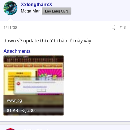
XxlongthầnxX
Mega Man
Lão Làng GVN
1/11/08
#15
down về update thì cứ bị bào lổi này vậy
Attachments
www.jpg
81 KB · Đọc: 82