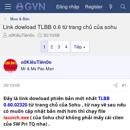
Đăng nhập
Register
Mua & Bán
Link dowload TLBB 0.6 từ trang chủ của sohu
T
N
o0KiềuTiên0o
30/10/08
h
g
1
2
3
4
Tiếp
r
à
e
y
a
g
o0KiềuTiên0o
d
ử
Mr & Ms Pac-Man
s
i
t
a
30/10/08
#1
r
t
Đây là link dowload phiên bản mới nhất
TLBB
e
0.60.02320
từ trang chủ của Sohu , từ nay về sau nếu
r
có muốn cập nhật bản mới hơn thì chạy file
launch.exe
( của Sohu chứ không phải mấy cái cilen
của SW Pri TQ nha) .