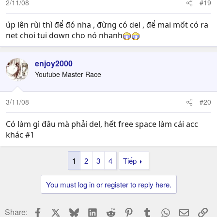
2/11/08
#19
úp lên rùi thì để đó nha , đừng có del , để mai mốt có ra
net choi tui down cho nó nhanh
enjoy2000
Youtube Master Race
3/11/08
#20
Có làm gì đâu mà phải del, hết free space làm cái acc
khác #1
1
2
3
4
Tiếp
You must log in or register to reply here.
Facebook
X
Bluesky
LinkedIn
Reddit
Pinterest
Tumblr
WhatsApp
Email
Li
Share: