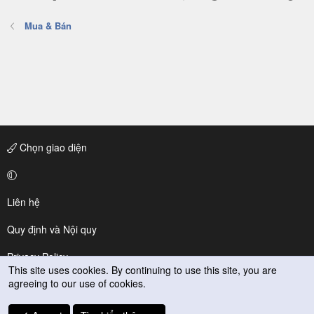
Mua & Bán
Chọn giao diện
Liên hệ
Quy định và Nội quy
Privacy Policy
This site uses cookies. By continuing to use this site, you are
agreeing to our use of cookies.
Trợ giúp
R