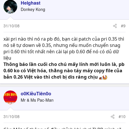
Helghast
Donkey Kong
31/10/08
#9
xài pri nào thì nó ra pb đó, bạn cài patch của pri 0.35 thì
nó sẽ tự down về 0.35, nhưng nếu muốn chuyển snag
pri 0.60 thì tốt nhất nên cài lại pb 0.60 để nó có dủ dữ
liệu
Thông báo lần cuối cho chú mấy lính mới luôn là, pb
0.60 ko có Việt hóa, thằng nào táy máy copy file của
bản 0.26 Việt vào thì chơi bị dis ráng chịu
o0KiềuTiên0o
Mr & Ms Pac-Man
31/10/08
#10