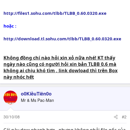
http://files1.sohu.com/tlbb/TLBB_0.60.0320.exe
hoặc :
http://download.tl.sohu.com/tlbb/TLBB_0.60.0320.exe
Không đồng chí nào hỏi xin xỏ nữa nhé! KT thấy
ngày nào cũng có người hỏi xin bản TLBB 0.6 mà
không ai chịu khó tìm , link dowload thì trên Box
này nhóc hết
o0KiềuTiên0o
Mr & Ms Pac-Man
30/10/08
#2