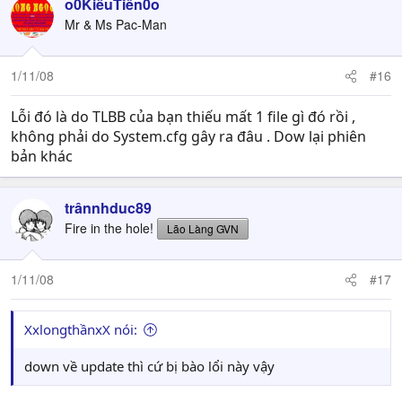
o0KiềuTiên0o
Mr & Ms Pac-Man
1/11/08
#16
Lỗi đó là do TLBB của bạn thiếu mất 1 file gì đó rồi ,
không phải do System.cfg gây ra đâu . Dow lại phiên
bản khác
trânnhduc89
Fire in the hole!
Lão Làng GVN
1/11/08
#17
XxlongthầnxX nói:
down về update thì cứ bị bào lổi này vậy