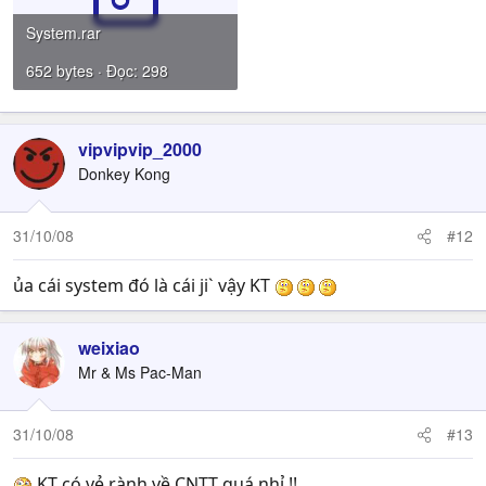
System.rar
652 bytes · Đọc: 298
vipvipvip_2000
Donkey Kong
31/10/08
#12
ủa cái system đó là cái ji` vậy KT
weixiao
Mr & Ms Pac-Man
31/10/08
#13
KT có vẻ rành về CNTT quá nhỉ !!