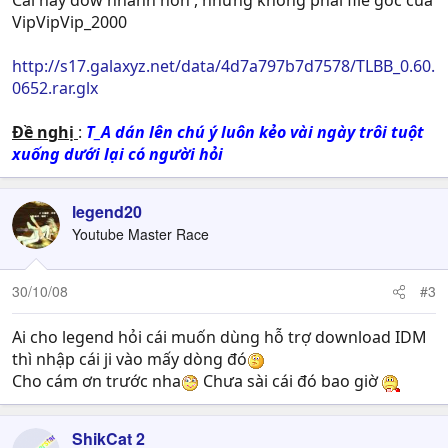
Cái này dow nhanh hơn , nhưng không phải file gốc của
VipVipVip_2000
http://s17.galaxyz.net/data/4d7a797b7d7578/TLBB_0.60.
0652.rar.glx
Đề nghị
:
T_A dán lên chú ý luôn kẻo vài ngày trôi tuột
xuống dưới lại có người hỏi
legend20
Youtube Master Race
30/10/08
#3
Ai cho legend hỏi cái muốn dùng hỗ trợ download IDM
thì nhập cái ji vào mấy dòng đó
Cho cám ơn trước nha
Chưa sài cái đó bao giờ
ShikCat 2