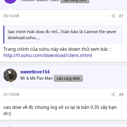
30/10/08
#7
Sao mình hok dow đc nhỉ...Toàn báo là Cannot file sever
dowload.sohu....
Trang chính của sohu này vào down thử xem bác :
http://tl.sohu.com/download/client.shtml
sweetlove154
Mr & Ms Pac-Man
Lão Làng GVN
31/10/08
#8
sao dow về đc nhưng log vô sv lại là bản 0.35 vậy bạn
ơi::(