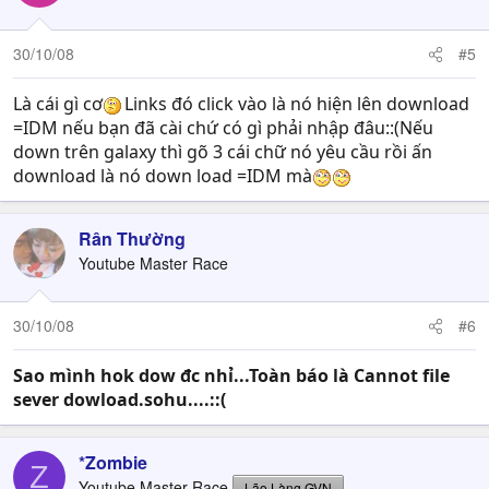
30/10/08
#5
Là cái gì cơ
Links đó click vào là nó hiện lên download
=IDM nếu bạn đã cài chứ có gì phải nhập đâu::(Nếu
down trên galaxy thì gõ 3 cái chữ nó yêu cầu rồi ấn
download là nó down load =IDM mà
Rân Thường
Youtube Master Race
30/10/08
#6
Sao mình hok dow đc nhỉ...Toàn báo là Cannot file
sever dowload.sohu....::(
*Zombie
Z
Youtube Master Race
Lão Làng GVN