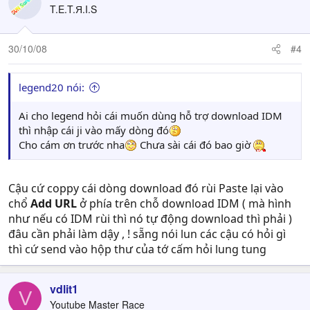
T.E.T.Я.I.S
30/10/08
#4
legend20 nói:
Ai cho legend hỏi cái muốn dùng hỗ trợ download IDM
thì nhập cái ji vào mấy dòng đó
Cho cám ơn trước nha
Chưa sài cái đó bao giờ
Cậu cứ coppy cái dòng download đó rùi Paste lại vào
chổ
Add URL
ở phía trên chỗ download IDM ( mà hình
như nếu có IDM rùi thì nó tự động download thì phải )
đâu cần phải làm dậy , ! sẵng nói lun các cậu có hỏi gì
thì cứ send vào hộp thư của tớ cấm hỏi lung tung
vdlit1
V
Youtube Master Race