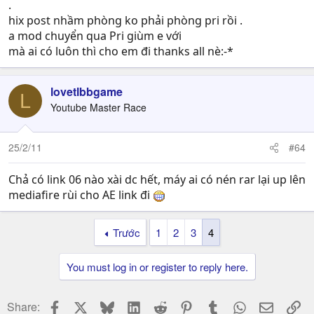
.
hix post nhầm phòng ko phải phòng pri rồi .
a mod chuyển qua Pri giùm e với
mà ai có luôn thì cho em đi thanks all nè:-*
lovetlbbgame
L
Youtube Master Race
25/2/11
#64
Chả có link 06 nào xài dc hết, máy ai có nén rar lại up lên
mediafire rùi cho AE link đi
Trước
1
2
3
4
You must log in or register to reply here.
Facebook
X
Bluesky
LinkedIn
Reddit
Pinterest
Tumblr
WhatsApp
Email
Li
Share: