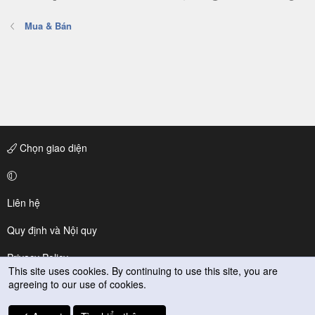
Mua & Bán
Chọn giao diện
Liên hệ
Quy định và Nội quy
Privacy Policy
This site uses cookies. By continuing to use this site, you are
agreeing to our use of cookies.
Trợ giúp
R