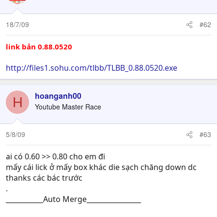
18/7/09
#62
link bản 0.88.0520
http://files1.sohu.com/tlbb/TLBB_0.88.0520.exe
hoanganh00
H
Youtube Master Race
5/8/09
#63
ai có 0.60 >> 0.80 cho em đi
mấy cái lick ở mấy box khác die sạch chăng down dc
thanks các bác trước
.
___________Auto Merge________________