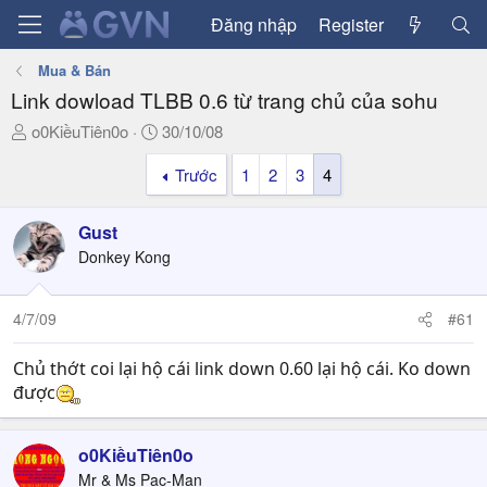
Đăng nhập
Register
Mua & Bán
Link dowload TLBB 0.6 từ trang chủ của sohu
T
N
o0KiềuTiên0o
30/10/08
h
g
Trước
1
2
3
4
r
à
e
y
a
g
Gust
d
ử
Donkey Kong
s
i
t
a
4/7/09
#61
r
t
Chủ thớt coi lại hộ cái link down 0.60 lại hộ cái. Ko down
e
được
r
o0KiềuTiên0o
Mr & Ms Pac-Man