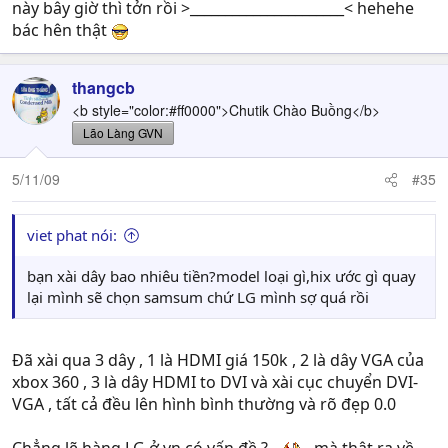
này bây giờ thì tởn rồi >______________________< hehehe
bác hên thật
thangcb
<b style="color:#ff0000">Chutik Chào Buồng</b>
Lão Làng GVN
5/11/09
#35
viet phat nói:
bạn xài dây bao nhiêu tiền?model loại gì,hix ước gì quay
lại mình sẽ chọn samsum chứ LG mình sợ quá rồi
Đã xài qua 3 dây , 1 là HDMI giá 150k , 2 là dây VGA của
xbox 360 , 3 là dây HDMI to DVI và xài cục chuyển DVI-
VGA , tất cả đều lên hình bình thường và rõ đẹp 0.0