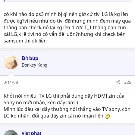
có khi nào do ps3 mình bị gì nên giờ cứ tivi LG là kg lên
được kg?vì nếu như do tivi đi!nhưng mình đem máy qua
thằng bạn check,nó lại kg lên được T_T,thằng bạn cũn
xài LG,k lẽ tivi nó có vẩn đề luôn?nhưng khi check bên
samsum thì ok liền
Bít búp
Donkey Kong
3/11/09
#22
Khỏi nói nhiều, TV LG thì phải dùng dây HDMI zin của
Sony nó mới nhận, kén dây lắm :(
Mình lúc đầu xài dây thường nói thẳng vào TV sony, còn
LG ko nhận, đổi qua dây zin cái nó nhận liền
viet phat