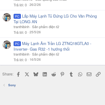
26/2/26
Trả lời
0
Lắp Máy Lạnh Tủ Đứng LG Cho Văn Phòng
PC
Tại LONG AN
tranthibinh
Sản phẩm điện tử
25/5/26
Trả lời
0
Máy Lạnh Âm Trần LG ZTNQ18GTLA0 -
PC
Inverter- Gas R32 -1 hướng thổi
tranthibinh
Sản phẩm điện tử
16/5/26
Trả lời
0
Facebook
X
Bluesky
LinkedIn
Reddit
Pinterest
Tumblr
WhatsApp
Email
Li
Share:
Sony