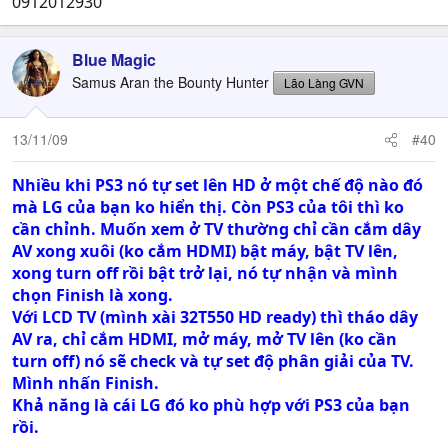
0912012930
signal,
Mình nghe người ta nói khả năng do tivi kén dây,vậy thì
vô lý,vì trước đó mình vẫn chơi được bt mà và mình đã
Blue Magic
thay sợi dây xịn khác,điều lạ là tại sao tivi thằng bạn
Samus Aran the Bounty Hunter
Lão Làng GVN
mình vẫn k kết nối được?(nó cũng xài LG)kg lẽ ps3 có 1
lỗi chơi 1 thời gian là sẽ kg kết nối hdmi được nữa?mình
nghe nói là phải lấy dây av vào chỉnh lại này nọ,vậy thì
13/11/09
#40
chỉnh ở đâu?mình vào chỗ hdmi chỉnh thì nó đen thui
màn hình sau đó lại trở về ps3...thật sự rất mệt!mình
Nhiều khi PS3 nó tự set lên HD ở một chế độ nào đó
nghe nói ps3 rất bền,nhưng mới mua chưa được 4 tháng
mà LG của bạn ko hiển thị. Còn PS3 của tôi thì ko
thì lại bị vậy
.anh em giúp mình :),mình đang rất băng
cần chỉnh. Muốn xem ở TV thường chỉ cần cắm dây
khoăng k biết làm sao
AV xong xuôi (ko cắm HDMI) bật máy, bật TV lên,
_xin mod đừng khóa bài lại với lý do vào bên kỹ thuật
xong turn off rồi bật trở lại, nó tự nhận và mình
hỏi,thú thật hỏi 2 tuần này kg thấy 1 giải pháp tốt,mình
chọn Finish là xong.
nghĩ đây có lẻ là 1 lỗi của ps3,nên xin lập topic để anh
Với LCD TV (mình xài 32T550 HD ready) thì tháo dây
em giúp nhau,mình đã gửi thư xin mod mở bải viết cũ
AV ra, chỉ cắm HDMI, mở máy, mở TV lên (ko cần
của mình nhưng vẫn k thấy hồi âm,nên mình xin phép
turn off) nó sẽ check và tự set độ phân giải của TV.
mạo mụi lập 1 topic:)khi giải quyết xong mod muốn
Mình nhấn Finish.
khóa muốn ban acc mình cũng được :(.....thanks
Khả năng là cái LG đó ko phù hợp với PS3 của bạn
rồi.