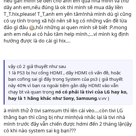
nếu gần mình sẽ đến chở anh em qua nhà mình và thử
dây anh em,nếu đúng là ok thì mình sẽ mua dây liền
T_T.hix,please! T_T,anh em yên tâm!nhà mình dù gì cũng
có uy tính trong xã hội nên sẽ kg có những vấn đề lừa
đảo gì đâu
,hỏi những ai quen mình sẽ biết :P.mong
anh em nếu ai có hảo tâm help mình.;...vì mình kg định
hướng được là do cái gì hix....
vậy có 2 giả thuyết như sau
1 là PS3 bị hư cổng HDMI , dây HDMI có vấn đề, hoặc
bạn cofing sai gì đấy trong System của ps3 ( giả thuyết
này 40% vì bạn ra ngoài tiệm gắn dây HDMI vào vẫn
chạy bt và quan trọng
nó có phải là tivi của LG hay ko,
hay là 1 hãng khác như Sony, Samsung
.v.vv )
à mình thử ở tivi samsum thì lên cái vèo....còn tivi LG
thằng bạn thì cũng bị như mình(và nhắc lại là tivi nhà
mình trước đây vẫn chiến được hdmi đến 2 tháng lận)ậy
có khi nào system sai kg bạn???