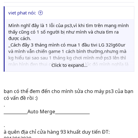
viet phat nói:
Mình nghĩ đây là 1 lỗi của ps3,vì khi tìm trên mạng mình
thấy cũng có 1 số người bị như mình và chưa tìm ra
được cách.
_Cách đây 3 tháng mình có mua 1 đầu tivi LG 32lg60ur
và mình vẫn chiến game 1 cách bình thường,nhưng mà
kg hiểu tại sao sau 1 tháng kg chơi mình mở ps3 lên thì
màn hình đen thui cứ báo no signal,lúc đó mình nghĩa là
Click to expand...
dây hư,sau đó mình đem máy và sợi dây qua nhà thằng
bạn(nó xài LG 42'),nhà nó thì lại kiểm tra sợi dây lên
được...mà ps3 kg lên,mình nghĩ ps3 bị hư nên đem ra
tiệm check thử,thì bất ngờ hơn là sợi dây và ps3 đều
bạn có thể đem đến cho mình sửa cho máy ps3 của bạn
lên,ở ngoài tiệm họ xài tivi samsum,mình nghĩ do công
có vấn đề rồi :)
hdmi hư nên gọi dt thợ đến,khi thợ đến thì họ đã thay
.
cho mình main mới và check hdmi trên đầu đĩa HD lại lên
___________Auto Merge________________
ok,mình sợ do sợi dây lõm(250k),hên sao mình có quen
1 ông anh chơi rất là tốt,và ổng cho mình mượi sợi dây
.
xịn(550k),về nhà vẫn mở kg lên ps3,làm đủ mọi cách
à quên địa chỉ cửa hàng 93 khuất duy tiến ĐT:
như là giữ nút nguồn 10s v...v,tình hình vẫn như thế no