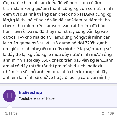
đỏ,trước khi mình làm kiểu đó vô hdmi còn có âm
thanh,làm xong giờ âm thanh cũng kg còn có nữa,mình
đem tivi qua nhà thằng bạn check nó xai LG!và cũng kg
lên,kg lẽ tivi nó cũng có vấn đề sao?đem ra tiệm thì họ
check cho mình trên samsum vào cái 1,mình đã bảo
hành tivi rồi!và nó đã thay main,thay xong vẫn kg vào
đượcT_T=>khó mà do tivi lắm,đúng hông?cái mình cần
là chiến game ps3 tại vì 1 số game nó đòi 720!hix,anh
em giúp mình nhé,nếu do dây mình sẽ kg sợ!nhưng sơ
là dây đó lại kg vào,kg lẽ mua dây nữa?mình mượn ông
anh mình 1 sợi dây 550k,check trên ps3 vẫn kg lên....anh
em ai có dây thì tốt tốt thì pm mình địa chỉ hoặc dt
nhé,mình sẽ chở anh em qua nhà,check xong sợi dây
anh em là mình sẽ chở về hoặc đi uống cafe với mình:)
htcliveshop
H
Youtube Master Race
13/11/09
#39