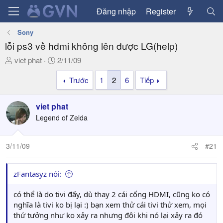
Đăng nhập
Register
Sony
lỗi ps3 về hdmi không lên được LG(help)
T
N
viet phat
2/11/09
h
g
Trước
1
2
6
Tiếp
r
à
e
y
a
g
viet phat
d
ử
Legend of Zelda
s
i
t
a
3/11/09
#21
r
t
zFantasyz nói:
e
r
có thể là do tivi đấy, dù thay 2 cái cổng HDMI, cũng ko có
nghĩa là tivi ko bị lại :) bạn xem thử cái tivi thử xem, mọi
thứ tưởng như ko xảy ra nhưng đôi khi nó lại xảy ra đó