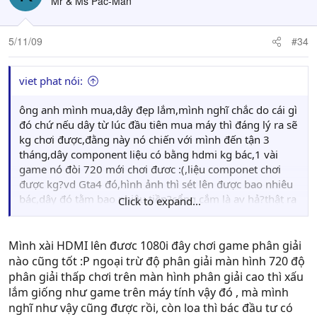
Mr & Ms Pac-Man
5/11/09
#34
viet phat nói:
ông anh mình mua,dây đẹp lắm,mình nghĩ chắc do cái gì
đó chứ nếu dây từ lúc đầu tiên mua máy thì đáng lý ra sẽ
kg chơi được,đằng này nó chiến với mình đến tận 3
tháng,dây component liệu có bằng hdmi kg bác,1 vài
game nó đòi 720 mới chơi đươc :(,liệu componet chơi
được kg?vd Gta4 đó,hình ảnh thì sét lên được bao nhiêu
bác,dây đó tằm bao nhiêu tiền?cổng cắm là av hả?thật ra
Click to expand...
tức 1 cái là nhà mình có trang bị 1 dàn loa riêng cho
ps3,nếu kg xài được dây hdmi thì sẽ khó mà xài loa...mà
bác biết đó...âm thanh loa riêng thì sướng lắm T_T
Mình xài HDMI lên đươc 1080i đây chơi game phân giải
nào cũng tốt :P ngoại trừ độ phân giải màn hình 720 độ
phân giải thấp chơi trên màn hình phân giải cao thì xấu
lắm giống như game trên máy tính vậy đó , mà mình
nghĩ như vậy cũng được rồi, còn loa thì bác đầu tư có