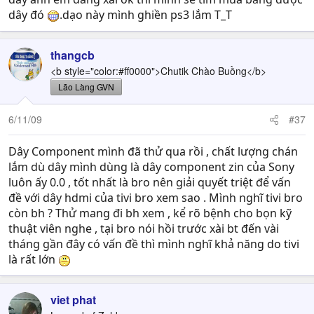
dây đó
.dạo này mình ghiền ps3 lắm T_T
thangcb
<b style="color:#ff0000">Chutik Chào Buồng</b>
Lão Làng GVN
6/11/09
#37
Dây Component mình đã thử qua rồi , chất lượng chán
lắm dù dây mình dùng là dây component zin của Sony
luôn ấy 0.0 , tốt nhất là bro nên giải quyết triệt để vấn
đề với dây hdmi của tivi bro xem sao . Mình nghĩ tivi bro
còn bh ? Thử mang đi bh xem , kể rõ bệnh cho bọn kỹ
thuật viên nghe , tại bro nói hồi trước xài bt đến vài
tháng gần đây có vấn đề thì mình nghĩ khả năng do tivi
là rất lớn
viet phat