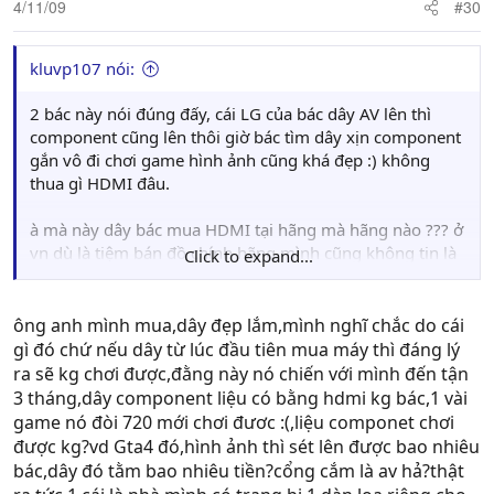
4/11/09
#30
kluvp107 nói:
2 bác này nói đúng đấy, cái LG của bác dây AV lên thì
component cũng lên thôi giờ bác tìm dây xịn component
gắn vô đi chơi game hình ảnh cũng khá đẹp :) không
thua gì HDMI đâu.
à mà này dây bác mua HDMI tại hãng mà hãng nào ??? ở
vn dù là tiệm bán đồ chính hãng mình cũng không tin là
Click to expand...
nó bán dây chính hãng xịn cho bác 550k đâu dây HDMI
rẻ nhất của bufalo cũng tầm 50 USD một dây, đắt nhất
tầm 1000 USD mạ vàng nguyên chất dây 550k lại xịn mà
ông anh mình mua,dây đẹp lắm,mình nghĩ chắc do cái
cắm LG không vô thì bó tay rồi
gì đó chứ nếu dây từ lúc đầu tiên mua máy thì đáng lý
ra sẽ kg chơi được,đằng này nó chiến với mình đến tận
3 tháng,dây component liệu có bằng hdmi kg bác,1 vài
game nó đòi 720 mới chơi đươc :(,liệu componet chơi
được kg?vd Gta4 đó,hình ảnh thì sét lên được bao nhiêu
bác,dây đó tằm bao nhiêu tiền?cổng cắm là av hả?thật