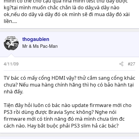
mình có thể chở cậu qua nhà mình test thử dây được
kg?tại mình muốn chắc chắn là do dây,và dây nào
ok,nếu do dây và dây đó ok mình sẽ đi mua dây đó xài
liền....
thogaubien
Mr & Ms Pac-Man
4/11/09
#27
TV bác có mấy cổng HDMI vậy? thử cắm sang cổng khác
chưa? Nếu mua hàng chính hãng thì họ có bảo hành tại
nhà đấy.
Tiện đây hỏi luôn có bác nào update firmware mới cho
PS3 rồi dùng được Bravia Sync không? Nghe nói
firmware mới có tính năng đó mà mình chưa tìm đc
cách nào. Hay bắt buộc phải PS3 slim hả các bác?