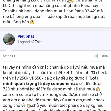
Chẳng lẽ hàng LG ở vn có vấn đề ?
, mà thật ra về
LCD thì nghĩ nên mua hãng của nhật như Pana hay
Toshiba ok hơn , đang tính mua 1 con Pana 32-42' mà
mẹ bả lèng èng quá -.- , bảo sắp đi roài mua làm gì nữa
mất công bán
viet phat
Legend of Zelda
5/11/09
#36
tại vậy nè!mình cần chắc chắn là do dây,vì nếu mua mà
kg phải do dây thì chắc tức chết!kẹt 1 cái mình đã check
trên dây 250k và 550k cả 2 dây đều kg được T_T,
cái
mình quan trọng là dây component
có sét lên được
720 như hdmi kg đó??nếu được mình sẽ thử mua
,anh em có ai ở tp hcm không?nếu được mình sẽ chở
anh em qua nhà để mượn dây của anh em,mình check
xong chở về
,chủ yếu muốn biết phải do dây kg!nếu
dây anh em đang xài ok thì mình sẽ tìm mua bằng được