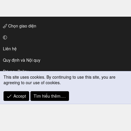
Chọn giao diện
Liên hệ
Quy định và Nội quy
Privacy Policy
This site uses cookies. By continuing to use this site, you are
agreeing to our use of cookies.
Trợ giúp
R
Accept
Tìm hiểu thêm.…
S
S