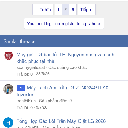
Trước
1
2
6
Tiếp
You must log in or register to reply here.
Similar threads
Máy giặt LG báo lỗi TE: Nguyên nhân và cách
khắc phục tại nhà
suâmygiatsalat
Các quảng cáo khác
28/5/26
Trả lời
0
Máy Lạnh Âm Trần LG ZTNQ24GTLA0 -
PC
Inverter-
tranthibinh
Sản phẩm điện tử
3/7/26
Trả lời
0
Tổng Hợp Các Lỗi Trên Máy Giặt LG 2026
hoan130918
Các quảng cáo khác