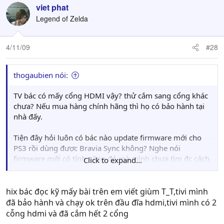
viet phat
Legend of Zelda
4/11/09
#28
thogaubien nói:
TV bác có mấy cổng HDMI vậy? thử cắm sang cổng khác
chưa? Nếu mua hàng chính hãng thì họ có bảo hành tại
nhà đấy.
Tiện đây hỏi luôn có bác nào update firmware mới cho
PS3 rồi dùng được Bravia Sync không? Nghe nói
firmware mới có tính năng đó mà mình chưa tìm đc cách
Click to expand...
nào. Hay bắt buộc phải PS3 slim hả các bác?
hix bác đọc kỹ mấy bài trên em viết giùm T_T,tivi mình
đã bảo hành và chạy ok trên đầu đĩa hdmi,tivi mình có 2
cỗng hdmi và đã cắm hết 2 cổng