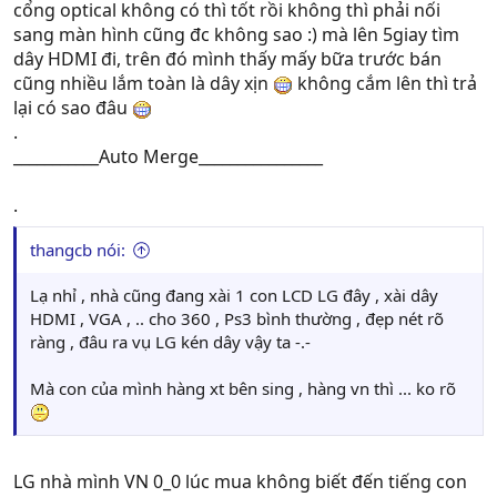
cổng optical không có thì tốt rồi không thì phải nối
sang màn hình cũng đc không sao :) mà lên 5giay tìm
dây HDMI đi, trên đó mình thấy mấy bữa trước bán
cũng nhiều lắm toàn là dây xịn
không cắm lên thì trả
lại có sao đâu
.
___________Auto Merge________________
.
thangcb nói:
Lạ nhỉ , nhà cũng đang xài 1 con LCD LG đây , xài dây
HDMI , VGA , .. cho 360 , Ps3 bình thường , đẹp nét rõ
ràng , đâu ra vụ LG kén dây vậy ta -.-
Mà con của mình hàng xt bên sing , hàng vn thì ... ko rõ
LG nhà mình VN 0_0 lúc mua không biết đến tiếng con