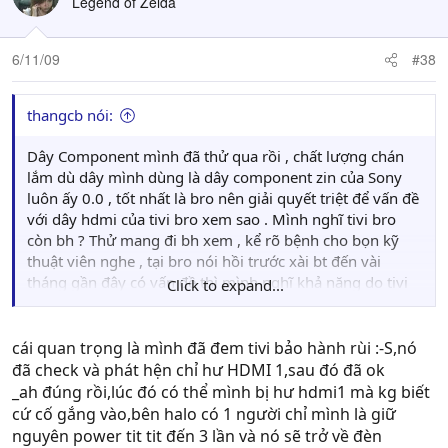
Legend of Zelda
6/11/09
#38
thangcb nói:
Dây Component mình đã thử qua rồi , chất lượng chán
lắm dù dây mình dùng là dây component zin của Sony
luôn ấy 0.0 , tốt nhất là bro nên giải quyết triệt để vấn đề
với dây hdmi của tivi bro xem sao . Mình nghĩ tivi bro
còn bh ? Thử mang đi bh xem , kể rõ bệnh cho bọn kỹ
thuật viên nghe , tại bro nói hồi trước xài bt đến vài
tháng gần đây có vấn đề thì mình nghĩ khả năng do tivi
Click to expand...
là rất lớn
cái quan trọng là mình đã đem tivi bảo hành rùi :-S,nó
đã check và phát hện chỉ hư HDMI 1,sau đó đã ok
_ah đúng rồi,lúc đó có thể mình bị hư hdmi1 mà kg biết
cứ cố gắng vào,bên halo có 1 người chỉ mình là giữ
nguyên power tit tit đến 3 lần và nó sẽ trở về đèn