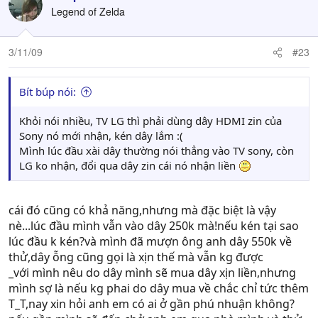
Legend of Zelda
3/11/09
#23
Bít búp nói:
Khỏi nói nhiều, TV LG thì phải dùng dây HDMI zin của
Sony nó mới nhận, kén dây lắm :(
Mình lúc đầu xài dây thường nói thẳng vào TV sony, còn
LG ko nhận, đổi qua dây zin cái nó nhận liền
cái đó cũng có khả năng,nhưng mà đặc biệt là vậy
nè...lúc đầu mình vẫn vào dây 250k mà!nếu kén tại sao
lúc đầu k kén?và mình đã mượn ông anh dây 550k về
thử,dây ỗng cũng gọi là xịn thế mà vẫn kg được
_với mình nêu do dây mình sẽ mua dây xịn liền,nhưng
mình sợ là nếu kg phai do dây mua về chắc chỉ tức thêm
T_T,nay xin hỏi anh em có ai ở gần phú nhuận không?