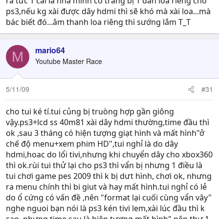
ra tức 1 cái là nhà mình có trang bị 1 dàn loa riêng cho
ps3,nếu kg xài được dây hdmi thì sẽ khó mà xài loa...mà
bác biết đó...âm thanh loa riêng thì sướng lắm T_T
mario64
M
Youtube Master Race
5/11/09
#31
cho tui ké tí.tui củng bị truòng hợp gần giông
vậy.ps3+lcd ss 40m81 xài dây hdmi thường,time đầu thì
ok ,sau 3 tháng có hiện tượng giạt hình và mất hình"ở
chế độ menu+xem phim HD",tui nghỉ là do dây
hdmi,hoac do lổi tivi,nhưng khi chuyển dây cho xbox360
thì ok.rùi tui thử lại cho ps3 thì vẩn bị nhưng 1 điều là
tui chơi game pes 2009 thì k bị dưt hình, chơi ok, nhưng
ra menu chính thì bi giut và hay mất hình.tui nghỉ có lẻ
do ổ cứng có vấn đề ,nên "format lại cuối cùng vẩn vây"
nghe nguoi bạn nói là ps3 kén tivi lem,xài lúc đầu thì k