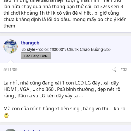
sao, nhưng time sau là hiện tượng mất hình" nên thư 1
lần nửa chạy qua nhà thang bạn thử cái lcd 32ss seri 3
thì chơi khoảng 1h thì k có vấn đè vì hết . bi giờ củng
chưa khẳng định là lổi do đâu.. mong mấy bo cho ý kiến
thêm
thangcb
<b style="color:#ff0000">Chutik Chào Buồng</b>
Lão Làng GVN
5/11/09
#32
Lạ nhỉ , nhà cũng đang xài 1 con LCD LG đây , xài dây
HDMI , VGA , .. cho 360 , Ps3 bình thường , đẹp nét rõ
ràng , đâu ra vụ LG kén dây vậy ta -.-
Mà con của mình hàng xt bên sing , hàng vn thì ... ko rõ