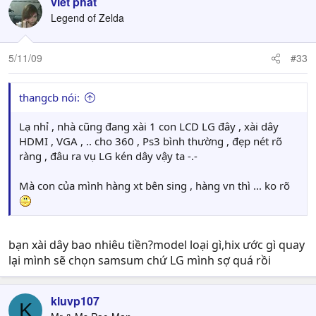
viet phat
Legend of Zelda
5/11/09
#33
thangcb nói:
Lạ nhỉ , nhà cũng đang xài 1 con LCD LG đây , xài dây
HDMI , VGA , .. cho 360 , Ps3 bình thường , đẹp nét rõ
ràng , đâu ra vụ LG kén dây vậy ta -.-
Mà con của mình hàng xt bên sing , hàng vn thì ... ko rõ
bạn xài dây bao nhiêu tiền?model loại gì,hix ước gì quay
lại mình sẽ chọn samsum chứ LG mình sợ quá rồi
kluvp107
K