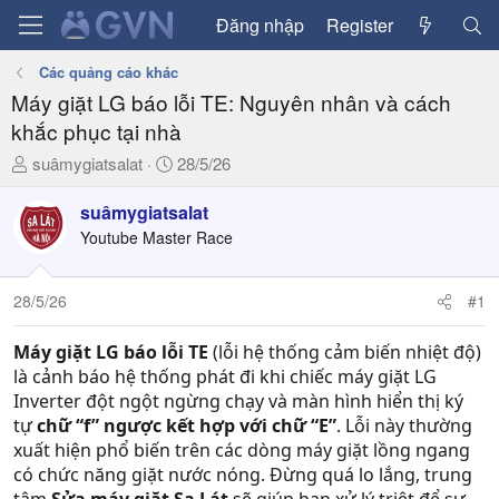
Đăng nhập
Register
Các quảng cáo khác
Máy giặt LG báo lỗi TE: Nguyên nhân và cách
khắc phục tại nhà
T
N
suâmygiatsalat
28/5/26
h
g
r
à
suâmygiatsalat
e
y
Youtube Master Race
a
g
d
ử
28/5/26
#1
s
i
t
a
Máy giặt LG báo lỗi TE
(lỗi hệ thống cảm biến nhiệt độ)
r
là cảnh báo hệ thống phát đi khi chiếc máy giặt LG
t
Inverter đột ngột ngừng chạy và màn hình hiển thị ký
e
tự
chữ “f” ngược kết hợp với chữ “E”
. Lỗi này thường
r
xuất hiện phổ biến trên các dòng máy giặt lồng ngang
có chức năng giặt nước nóng. Đừng quá lo lắng, trung