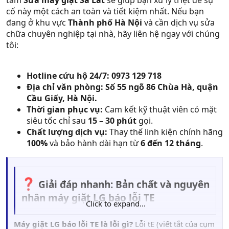
tâm
Sửa máy giặt Sa Lát
sẽ giúp bạn xử lý triệt để sự
cố này một cách an toàn và tiết kiệm nhất. Nếu bạn
đang ở khu vực
Thành phố Hà Nội
và cần dịch vụ sửa
chữa chuyên nghiệp tại nhà, hãy liên hệ ngay với chúng
tôi:
Hotline cứu hộ 24/7:
0973 129 718
Địa chỉ văn phòng:
Số 55 ngõ 86 Chùa Hà, quận
Cầu Giấy, Hà Nội.
Thời gian phục vụ:
Cam kết kỹ thuật viên có mặt
siêu tốc chỉ sau
15 – 30 phút
gọi.
Chất lượng dịch vụ:
Thay thế linh kiện chính hãng
100%
và bảo hành dài hạn từ
6 đến 12 tháng
.
Giải đáp nhanh: Bản chất và nguyên
nhân máy giặt LG báo lỗi TE​
Click to expand...
Máy giặt LG báo lỗi TE là lỗi gì?
Lỗi tE (viết tắt của cụm