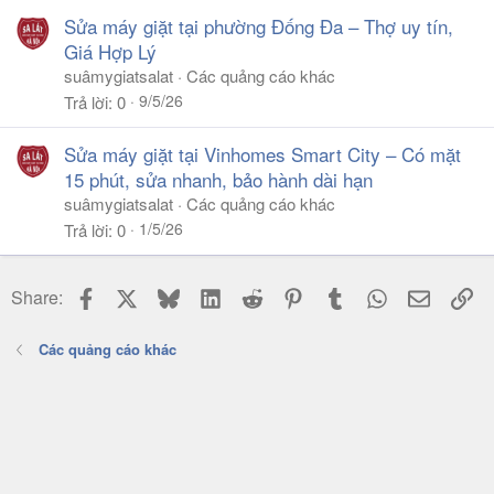
Sửa máy giặt tại phường Đống Đa – Thợ uy tín,
Giá Hợp Lý
suâmygiatsalat
Các quảng cáo khác
9/5/26
Trả lời
0
Sửa máy giặt tại Vinhomes Smart City – Có mặt
15 phút, sửa nhanh, bảo hành dài hạn
suâmygiatsalat
Các quảng cáo khác
1/5/26
Trả lời
0
Facebook
X
Bluesky
LinkedIn
Reddit
Pinterest
Tumblr
WhatsApp
Email
Li
Share:
Các quảng cáo khác