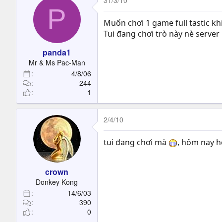
31/3/10
P
Muốn chơi 1 game full tastic khi
Tui đang chơi trò này nè server 
panda1
Mr & Ms Pac-Man
4/8/06
244
1
2/4/10
tui đang chơi mà
, hôm nay h
crown
Donkey Kong
14/6/03
390
0