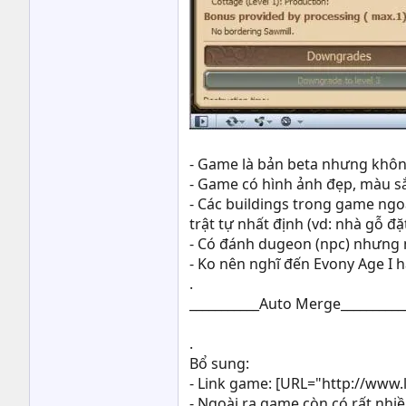
- Game là bản beta nhưng không
- Game có hình ảnh đẹp, màu sắ
- Các buildings trong game ngoà
trật tự nhất định (vd: nhà gỗ đ
- Có đánh dugeon (npc) nhưng 
- Ko nên nghĩ đến Evony Age I 
.
___________Auto Merge__________
.
Bổ sung:
- Link game: [URL="http://www.
- Ngoài ra game còn có rất nhi