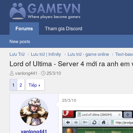
Forums
Tham gia Discord
New posts
Lưu Trữ
Lưu trữ | Infinity
Lưu trữ - game online
Text-bas
Lord of Ultima - Server 4 mới ra anh em
T
N
vanlong441
25/3/10
h
g
1
2
Tiếp
r
à
e
y
a
g
25/3/10
d
ử
s
i
t
a
r
vanlong441