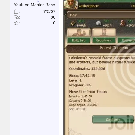
t
Youtube Master Race
e
7/5/07
r
80
0