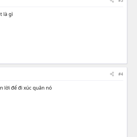
#3
 là gì
#4
n lời để đi xúc quân nó