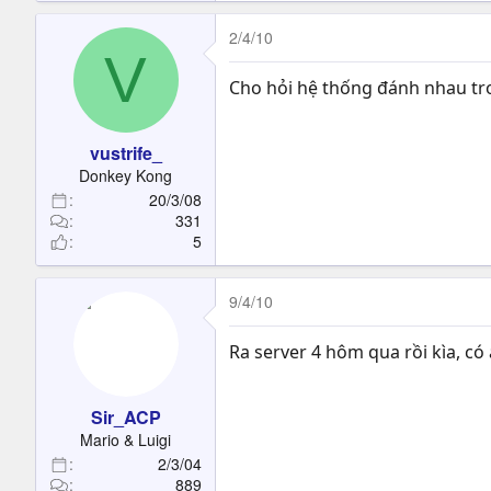
2/4/10
V
Cho hỏi hệ thống đánh nhau tro
vustrife_
Donkey Kong
20/3/08
331
5
9/4/10
Ra server 4 hôm qua rồi kìa, có 
Sir_ACP
Mario & Luigi
2/3/04
889