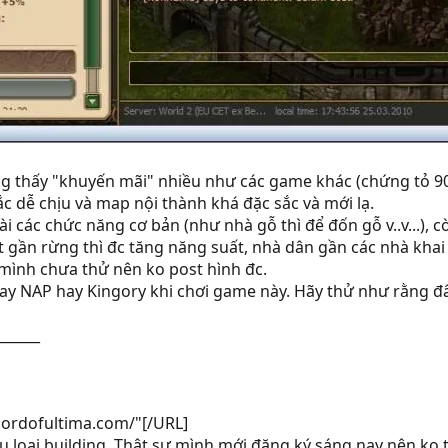
 thấy "khuyến mãi" nhiều như các game khác (chứng tỏ 90%
c dễ chịu và map nội thành khá đặc sắc và mới lạ.
i các chức năng cơ bản (như nhà gỗ thì để đốn gỗ v..v...),
ặt gần rừng thì đc tăng năng suất, nhà dân gần các nhà khai
mình chưa thử nên ko post hình đc.
hay NAP hay Kingory khi chơi game này. Hãy thử như rằng đâ
______
lordofultima.com/"[/URL]
ều loại building. Thật sự mình mới đăng ký sáng nay nên ko