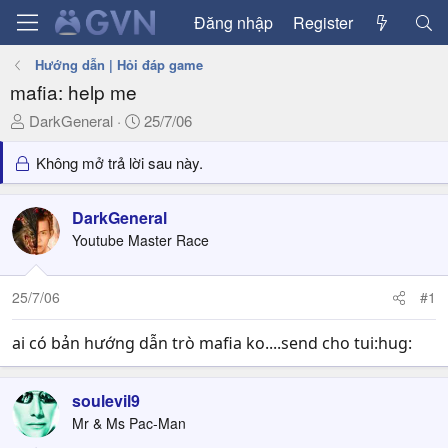
Đăng nhập
Register
Hướng dẫn | Hỏi đáp game
mafia: help me
T
N
DarkGeneral
25/7/06
h
g
r
à
Không mở trả lời sau này.
e
y
a
g
DarkGeneral
d
ử
Youtube Master Race
s
i
t
a
25/7/06
#1
r
t
ai có bản hướng dẫn trò mafia ko....send cho tui:hug:
e
r
soulevil9
Mr & Ms Pac-Man