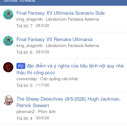
Final Fantasy XV Ultimania Scenario Side
king_dragontb
Libratorium Fantasia Aeterna
28/3/26
Trả lời
7
Final Fantasy VII Remake Ultimania
king_dragontb
Libratorium Fantasia Aeterna
29/3/26
Trả lời
6
đặc điểm và ý nghĩa của tiêu lệnh nội quy nhà
PC
C
thầu thi công pccc
csevendap
Các quảng cáo khác
11/7/26
Trả lời
0
The Sheep Detectives (8/5/2026) Hugh Jackman,
Patrick Stewart
pikeman2
Phim ảnh
30/6/26
Trả lời
4