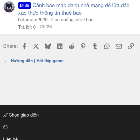
Cảnh báo mạo danh nhà mạng để lừa đảo
Multi
xác thực thông tin thuê bao
betamam2020
Các quảng cáo khác
7/5/26
Trả lời
0
Facebook
X
Bluesky
LinkedIn
Reddit
Pinterest
Tumblr
WhatsApp
Email
Li
Share:
Hướng dẫn | Hỏi đáp game
Chọn giao diện
Liên hệ