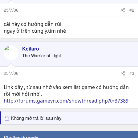
25/7/06
#2
cái này có hướng dẫn rùi
ngay ở trên cùng ý,tìm nhé
Keitaro
The Warrior of Light
25/7/06
#3
Link đây , từ sau nhớ vào xem list game có hướng dẫn
rồi mới hỏi nhớ .
http://forums.gamevn.com/showthread.php?t=37389
Không mở trả lời sau này.
Similar threads