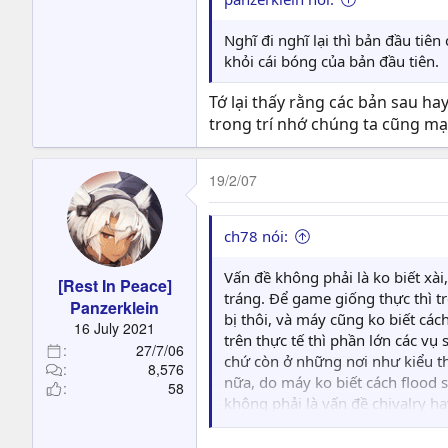
Nghĩ đi nghĩ lại thì bản đầu ti
khỏi cái bóng của bản đầu tiên.
Tớ lại thấy rằng các bản sau ha
trong trí nhớ chúng ta cũng mạ
19/2/07
ch78 nói:
Vấn đề không phải là ko biết xài
[Rest In Peace]
tráng. Để game giống thực thì t
Panzerklein
bị thôi, và máy cũng ko biết cá
16 July 2021
trên thực tế thì phần lớn các v
27/7/06
chứ còn ở những nơi như kiểu th
8,576
nữa, do máy ko biết cách flood 
58
không phải là vấn đề chivalry ha
nữa, tuy nhiên đó là đối với mì
Assassin cũng thế, sát thủ ám s