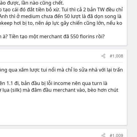
vào được, lần nào cũng chết.
tạo cái đó đắt tiền bỏ xừ. Tui thì cả 2 bản TW đều chỉ
i Anh thì ở medium chưa đến 50 lượt là đã dọn song là
pkeep hơi bị to, nên áp lực gây chiến cũng lớn, nếu ko
 à? Tiền tạo một merchant đã 550 florins rồi?
#1,008
ng qua xâm lược tui nổi mà chỉ lo sửa nhà với lại trấn
n 1.1 đi, bản đầu bị lỗi income nên qua turn là
tơ lụa (silk) mà đâm đầu merchant vào, bèo hơn chút
#1,009