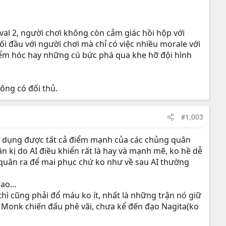
 thủ nhiều sao thì cả vua lẫn crown prince lên đĩa dễ
 lâu rồi.
val 2, người chơi không còn cảm giác hồi hộp với
ũng phê hơn các lần sau, ấn tượng lưu lại trong trí nhớ
ối đầu với người chơi mà chỉ có việc nhiều morale với
iểm hóc hay những cú bức phá qua khe hỡ đội hình
ông có đối thủ.
#1,003
tận dụng được tất cả điểm mạnh của các chủng quân
n kị do AI điều khiển rất là hay và mạnh mẽ, ko hề dễ
ia quân ra để mai phục chứ ko như về sau AI thường
ao...
hì cũng phải đổ máu ko ít, nhất là những trận nó giữ
Monk chiến đấu phê vãi, chưa kể đến đạo Nagita(ko