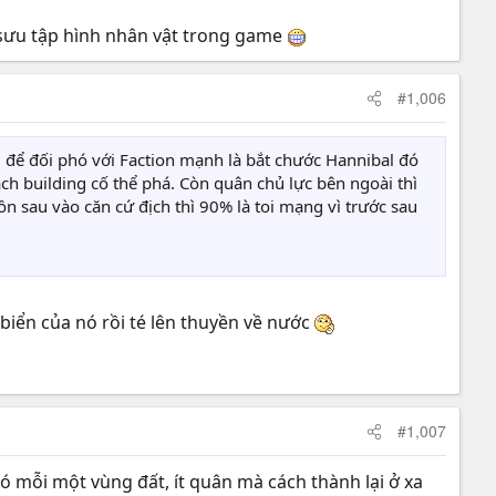
ch sưu tập hình nhân vật trong game
#1,006
i để đối phó với Faction mạnh là bắt chước Hannibal đó
ch building cố thể phá. Còn quân chủ lực bên ngoài thì
n sau vào căn cứ địch thì 90% là toi mạng vì trước sau
iển của nó rồi té lên thuyền về nước
#1,007
ó mỗi một vùng đất, ít quân mà cách thành lại ở xa