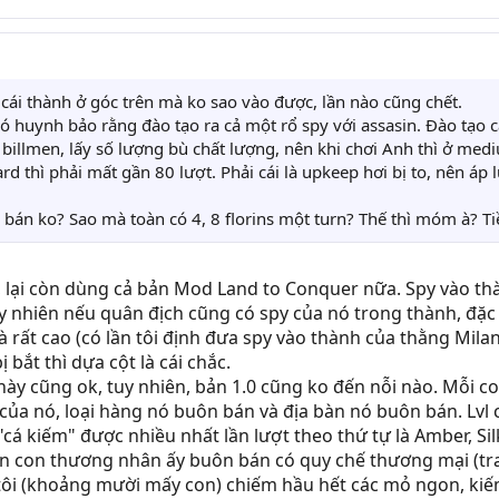
 cái thành ở góc trên mà ko sao vào được, lần nào cũng chết.
ó huynh bảo rằng đào tạo ra cả một rổ spy với assasin. Đào tạo cá
cả billmen, lấy số lượng bù chất lượng, nên khi chơi Anh thì ở m
ard thì phải mất gần 80 lượt. Phải cái là upkeep hơi bị to, nên áp 
bán ko? Sao mà toàn có 4, 8 florins một turn? Thế thì móm à? Ti
i, lại còn dùng cả bản Mod Land to Conquer nữa. Spy vào thà
 nhiên nếu quân địch cũng có spy của nó trong thành, đặc biệ
hể là rất cao (có lần tôi định đưa spy vào thành của thằng Mi
 bắt thì dựa cột là cái chắc.
này cũng ok, tuy nhiên, bản 1.0 cũng ko đến nỗi nào. Mỗi 
l của nó, loại hàng nó buôn bán và địa bàn nó buôn bán. Lvl
á kiếm" được nhiều nhất lần lượt theo thứ tự là Amber, Silk,
 con thương nhân ấy buôn bán có quy chế thương mại (trad
tôi (khoảng mười mấy con) chiếm hầu hết các mỏ ngon, kiế