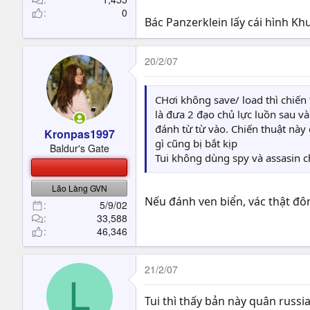
0
Bác Panzerklein lấy cái hình Kh
20/2/07
CHơi không save/ load thì chiến 
là đưa 2 đạo chủ lực luồn sau và
đánh từ từ vào. Chiến thuật này
Kronpas1997
gì cũng bị bắt kịp
Baldur's Gate
Tui không dùng spy và assasin ch
Lão Làng GVN
Nếu đánh ven biển, vác thật đô
5/9/02
33,588
46,346
21/2/07
L
Tui thì thấy bản này quân russi