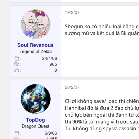
19/2/07
Shogun ko có nhiều loại bằng 
sương mù và kết quả là 5k quân
Soul Revanous
Legend of Zelda
24/4/06
965
9
20/2/07
CHơi không save/ load thì chiến
Hannibal đó là đưa 2 đạo chủ l
chủ lực bên ngoài thì đánh từ 
TopDog
thì 90% là toi mạng vì trước sau
Dragon Quest
Tui không dùng spy và assasin c
6/9/06
1,455