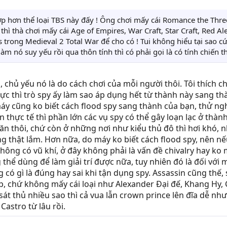
ợp hơn thể loại TBS này đấy ! Ông chơi mấy cái Romance the Three
hì thà chơi mấy cái Age of Empires, War Craft, Star Craft, Red A
 trong Medieval 2 Total War để cho có ! Tui không hiểu tại sao cứ 
làm nó suy yếu rồi qua thôn tính thì có phải gọi là có tính chiến 
i, chủ yếu nó là do cách chơi của mỗi người thôi. Tôi thích 
c thì trò spy ấy làm sao áp dụng hết từ thành này sang t
 máy cũng ko biết cách flood spy sang thành của bạn, thử n
n thực tế thì phần lớn các vụ spy có thể gây loạn lạc ở th
 thôi, chứ còn ở những nơi như kiểu thủ đô thì hơi khó, nh
ng thật lắm. Hơn nữa, do máy ko biết cách flood spy, nên nế
hông có vũ khí, ở đây không phải là vấn đề chivalry hay ko m
 thể dùng để làm giải trí được nữa, tuy nhiên đó là đối vớ
ó gì là đúng hay sai khi tận dụng spy. Assassin cũng thế, s
, chứ không mấy cái loại như Alexander Đại đế, Khang Hy, C
át thủ nhiều sao thì cả vua lẫn crown prince lên đĩa dễ như
Castro từ lâu rồi.