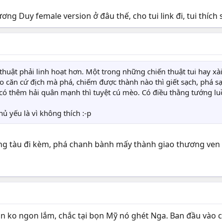
ương Duy female version ở đâu thế, cho tui link đi, tui thí
thuật phải linh hoạt hơn. Một trong những chiến thuật tui hay xà
o căn cứ địch mà phá, chiếm được thành nào thì giết sạch, phá sạ
 có thêm hải quân mạnh thì tuyệt cú mèo. Có điều thằng tướng luồ
ủ yếu là vì không thích :-p
ng tàu đi kèm, phá chanh bành mấy thành giao thương ven b
an ko ngon lắm, chắc tại bọn Mỹ nó ghét Nga. Ban đầu vào c