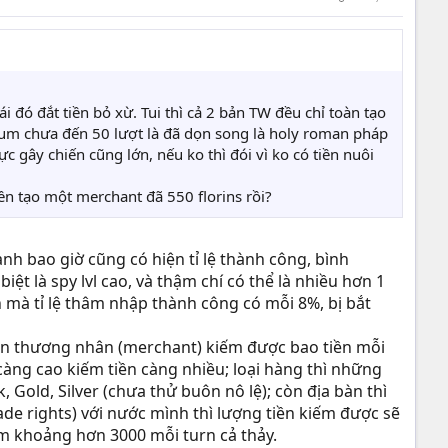
i đó đắt tiền bỏ xừ. Tui thì cả 2 bản TW đều chỉ toàn tạo
edium chưa đến 50 lượt là đã dọn song là holy roman pháp
lực gây chiến cũng lớn, nếu ko thì đói vì ko có tiền nuôi
ền tạo một merchant đã 550 florins rồi?
nh bao giờ cũng có hiện tỉ lệ thành công, bình
t là spy lvl cao, và thậm chí có thể là nhiều hơn 1
lan mà tỉ lệ thâm nhập thành công có mỗi 8%, bị bắt
con thương nhân (merchant) kiếm được bao tiền mỗi
 càng cao kiếm tiền càng nhiều; loại hàng thì những
 Gold, Silver (chưa thử buôn nô lệ); còn địa bàn thì
e rights) với nước mình thì lượng tiền kiếm được sẽ
m khoảng hơn 3000 mỗi turn cả thảy.