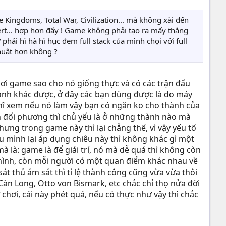
 Kingdoms, Total War, Civilization... mà không xài đến
lert... hợp hơn đấy ! Game không phải tạo ra mấy thằng
phải hì hà hì hục đem full stack của mình chọi với full
thuật hơn không ?
chơi game sao cho nó giống thực và có các trận đấu
hành khác được, ở đây các bạn dùng được là do máy
ghĩ xem nếu nó làm vậy bạn có ngăn ko cho thành của
ành đối phương thì chủ yếu là ở những thành nào mà
ưng trong game này thì lại chẳng thế, vì vậy yếu tố
u mình lại áp dụng chiêu này thì không khác gì một
à là: game là để giải trí, nó mà dễ quá thì không còn
i mình, còn mỗi người có một quan điểm khác nhau về
át thủ ám sát thì tỉ lệ thành công cũng vừa vừa thôi
àn Long, Otto von Bismark, etc chắc chỉ thọ nửa đời
 chơi, cái này phét quá, nếu có thực như vậy thì chắc