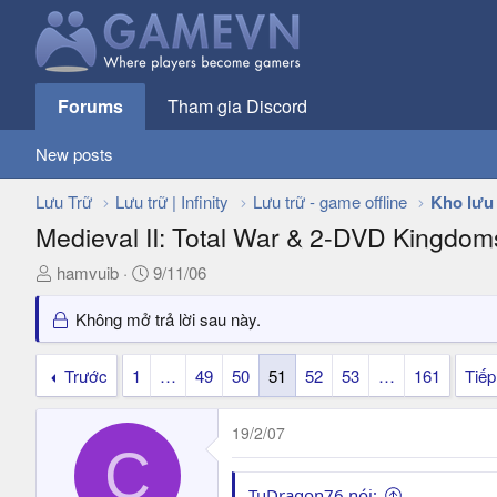
Forums
Tham gia Discord
New posts
Lưu Trữ
Lưu trữ | Infinity
Lưu trữ - game offline
Kho lưu
Medieval II: Total War & 2-DVD Kingdo
T
N
hamvuib
9/11/06
h
g
r
à
Không mở trả lời sau này.
e
y
a
g
Trước
1
…
49
50
51
52
53
…
161
Tiếp
d
ử
s
i
19/2/07
t
C
a
r
TuDragon76 nói: