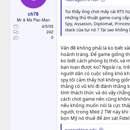
t
e
Tui thấy ông chơi mấy cái RTS h
ch78
r
những thủ thuật game cung cấp t
Mr & Ms Pac-Man
Spy, Assassin, Diplomat, Princess
4/5/05
stack của tụi nó ? Tại sao không 
242
0
Vấn đề không phải là ko biết xà
hoành tráng. Để game giống thự
ko biết cách phòng bị thôi, và
bạn loạn được ko? Ngoài ra, trê
người dân có cuộc sống khó khăn
spy tôi cảm thấy hơi không giố
thằng có vũ khí đi đánh thằng k
tính thách thức và do vậy chẳng
cách chơi game nên cũng không c
nếu không muốn nói là cực thấp
người, trong Med 2 TW này khi s
bọn Mỹ nó thuê để ám sát Fidel 
panzerklein nói: