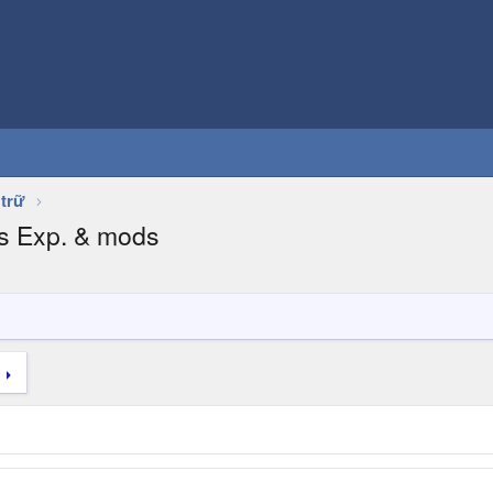
 trữ
ms Exp. & mods