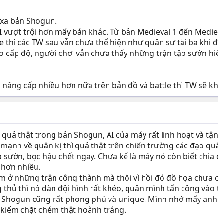
mark, etc chắc chỉ thọ nửa đời người, trong Med 2 TW này khi sát
có thực như vậy thì chắc bọn Mỹ nó thuê để ám sát Fidel Castro từ
 xa bản Shogun.
AI vượt trội hơn mấy bản khác. Từ bản Medieval 1 đến Medie
 hơn bản đầu tiên. Vấn đề là cảm giác của "lần đầu tiên" bao giờ c
e thì các TW sau vẫn chưa thể hiện như quân sư tài ba khi đ
 nên nhiều người cho rằng bản đầu tiên hay hơn.
o cấp độ, người chơi vẫn chưa thấy những trận tập sườn h
 nâng cấp nhiều hơn nữa trên bản đồ và battle thì TW sẽ kh
ì quả thật trong bản Shogun, AI của máy rất linh hoạt và 
mạnh về quân kị thì quả thật trên chiến trường các đạo quâ
tập sườn, bọc hậu chết ngay. Chưa kể là máy nó còn biết ch
 hơn nhiều.
 ở những trận công thành mà thôi vì hồi đó đồ họa chưa c
hủ thì nó dàn đội hình rất khéo, quân mình tấn công vào t
g Shogun cũng rất phong phú và unique. Mình nhớ mấy anh 
 kiếm chặt chém thật hoành tráng.