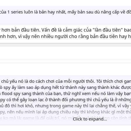
ên của 1 series luôn là bản hay nhất, mấy bản sau dù nâng cấp về
y hơn bản đầu tiên. Vấn đề là cảm giác của "lần đầu tiên" ba
nh hơn, vì vậy nên nhiều người cho rằng bản đầu tiên hay 
, chủ yếu nó là do cách chơi của mỗi người thôi. Tôi thích chơi 
rò spy ấy làm sao áp dụng hết từ thành này sang thành khác đượ
ch flood spy sang thành của bạn, thử nghĩ xem nếu nó làm vậy bạ
ụ spy có thể gây loạn lạc ở thành đối phương thì chủ yếu là ở nh
ủ đô thì hơi khó, nhưng trong game này thì lại chẳng thế, vì vậy
spy, nên nếu mình lại áp dụng chiêu này thì không khác gì một th
y ko mà là: game là để giải trí, nó mà dễ quá thì không còn tính 
Click to expand...
nh, còn mỗi người có một quan điểm khác nhau về cách chơi game 
át thì tỉ lệ thành công cũng vừa vừa thôi nếu không muốn nói là 