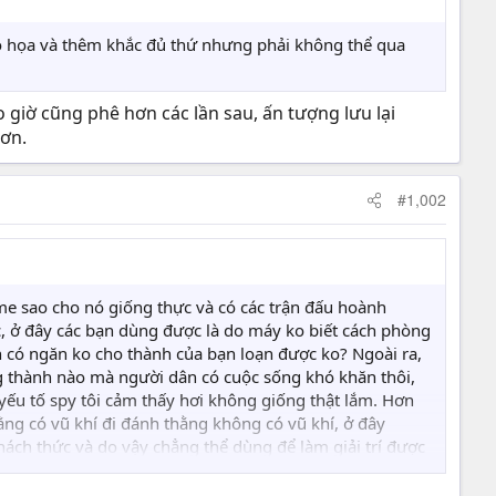
 đồ họa và thêm khắc đủ thứ nhưng phải không thể qua
o giờ cũng phê hơn các lần sau, ấn tượng lưu lại
hơn.
#1,002
game sao cho nó giống thực và có các trận đấu hoành
c, ở đây các bạn dùng được là do máy ko biết cách phòng
n có ngăn ko cho thành của bạn loạn được ko? Ngoài ra,
ững thành nào mà người dân có cuộc sống khó khăn thôi,
 yếu tố spy tôi cảm thấy hơi không giống thật lắm. Hơn
ằng có vũ khí đi đánh thằng không có vũ khí, ở đây
thách thức và do vậy chẳng thể dùng để làm giải trí được
nên cũng không có gì là đúng hay sai khi tận dụng spy.
cực thấp, chứ không mấy cái loại như Alexander Đại đế,