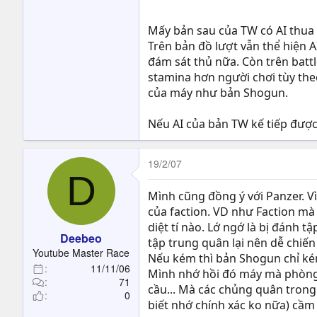
Khang Hy, Càn Long, Otto von Bis
như chơi, cái này phét quá, nếu 
Mấy bản sau của TW có AI thua
Trên bản đồ lượt vẫn thể hiện 
Tớ lại thấy rằng các bản sau hay
đám sát thủ nữa. Còn trên battl
chúng ta cũng mạnh hơn, vì vậy
stamina hơn người chơi tùy the
của máy như bản Shogun.
Nếu AI của bản TW kế tiếp được
19/2/07
D
Mình cũng đồng ý với Panzer. V
của faction. VD như Faction mà 
diệt tí nào. Lớ ngớ là bị đánh 
Deebeo
tập trung quân lại nên dễ chiến
Youtube Master Race
Nếu kém thì bản Shogun chỉ kém
11/11/06
Mình nhớ hồi đó máy mà phòng t
71
cầu... Mà các chủng quân tron
0
biết nhớ chính xác ko nữa) cầm