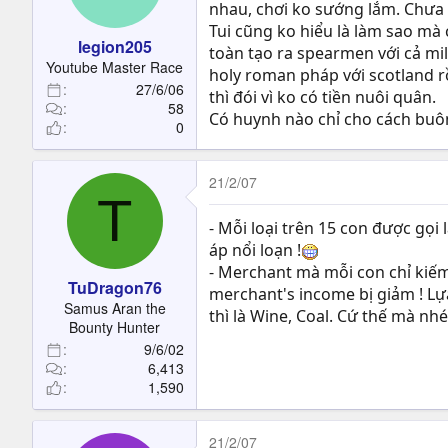
nhau, chơi ko sướng lắm. Chưa 
Tui cũng ko hiểu là làm sao mà 
legion205
toàn tạo ra spearmen với cả mil
Youtube Master Race
holy roman pháp với scotland rồi
27/6/06
thì đói vì ko có tiền nuôi quân.
58
Có huynh nào chỉ cho cách buôn
0
21/2/07
T
- Mỗi loại trên 15 con được gọi
áp nổi loạn !
- Merchant mà mỗi con chỉ kiếm 
TuDragon76
merchant's income bị giảm ! Lựa
Samus Aran the
thì là Wine, Coal. Cứ thế mà nhét
Bounty Hunter
9/6/02
6,413
1,590
21/2/07