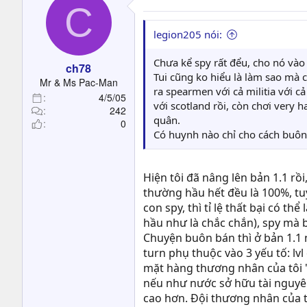
C
legion205 nói:
Chưa kể spy rất đểu, cho nó vào
ch78
Tui cũng ko hiểu là làm sao mà c
Mr & Ms Pac-Man
ra spearmen với cả militia với 
4/5/05
với scotland rồi, còn chơi very h
242
quân.
0
Có huynh nào chỉ cho cách buôn 
Hiện tôi đã nâng lên bản 1.1 rồ
thường hầu hết đều là 100%, tuy
con spy, thì tỉ lệ thất bại có t
hầu như là chắc chắn), spy mà bị
Chuyện buôn bán thì ở bản 1.1 
turn phụ thuộc vào 3 yếu tố: lv
mặt hàng thương nhân của tôi "c
nếu như nước sở hữu tài nguyên
cao hơn. Đội thương nhân của 