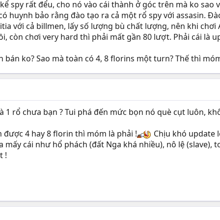
kể spy rất đểu, cho nó vào cái thành ở góc trên mà ko sao 
có huynh bảo rằng đào tạo ra cả một rổ spy với assasin. Đào 
itia với cả billmen, lấy số lượng bù chất lượng, nên khi chơ
, còn chơi very hard thì phải mất gần 80 lượt. Phải cái là u
 bán ko? Sao mà toàn có 4, 8 florins một turn? Thế thì móm
 là 1 rổ chưa bạn ? Tui phá đến mức bọn nó què cụt luôn, khô
được 4 hay 8 florin thì móm là phải !
Chịu khó update lê
 mấy cái như hổ phách (đất Nga khá nhiều), nô lệ (slave), 
 !