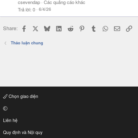
csevendap
Các quảng cáo khác
6/4/26
Trả lời
0
Facebook
X
Bluesky
LinkedIn
Reddit
Pinterest
Tumblr
WhatsApp
Email
Li
Share:
Thảo luận chung
Chọn giao diện
Liên hệ
Quy định và Nội quy