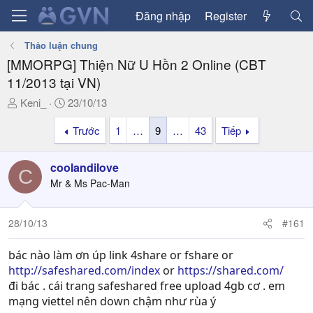
Đăng nhập
Register
Thảo luận chung
[MMORPG] Thiện Nữ U Hồn 2 Online (CBT
11/2013 tại VN)
T
N
Keni_
23/10/13
h
g
Trước
1
…
9
…
43
Tiếp
r
à
e
y
a
g
coolandilove
C
d
ử
Mr & Ms Pac-Man
s
i
t
a
28/10/13
#161
r
t
bác nào làm ơn úp link 4share or fshare or
e
http://safeshared.com/index
or
https://shared.com/
r
đi bác . cái trang safeshared free upload 4gb cơ . em
mạng viettel nên down chậm như rùa ý