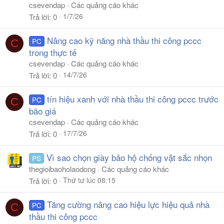
csevendap
Các quảng cáo khác
1/7/26
Trả lời
0
Nâng cao kỹ năng nhà thầu thi công pccc
PC
C
trong thực tế
csevendap
Các quảng cáo khác
14/7/26
Trả lời
0
tín hiệu xanh với nhà thầu thi công pccc trước
PC
C
bão giá
csevendap
Các quảng cáo khác
17/7/26
Trả lời
0
Vì sao chọn giày bảo hộ chống vật sắc nhọn
PS
thegioibaoholaodong
Các quảng cáo khác
Thứ tư lúc 08:15
Trả lời
0
Tăng cường nâng cao hiệu lực hiệu quả nhà
PC
C
thầu thi công pccc