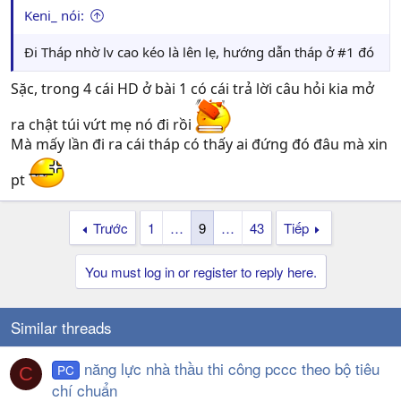
Keni_ nói:
Đi Tháp nhờ lv cao kéo là lên lẹ, hướng dẫn tháp ở #1 đó
Sặc, trong 4 cái HD ở bài 1 có cái trả lời câu hỏi kia mở
ra chật túi vứt mẹ nó đi rồi
Mà mấy lần đi ra cái tháp có thấy ai đứng đó đâu mà xin
pt
Trước
1
…
9
…
43
Tiếp
You must log in or register to reply here.
Similar threads
năng lực nhà thầu thi công pccc theo bộ tiêu
PC
C
chí chuẩn