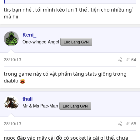
tks bạn nhé . tối mình kéo lun 1 thể . tiện cho nhiều ng`
mà hii
Keni_
One-winged Angel
Lão Làng GVN
28/10/13
#164
trong game này có vật phẩm tăng stats giống trong
diablo
thali
Mr & Ms Pac-Man
Lão Làng GVN
28/10/13
#165
ngọc đập vào mấy cái đồ có socket là cái gì thế, chưa