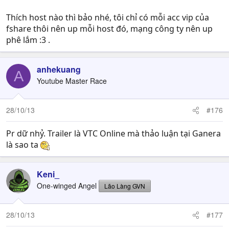
Thích host nào thì bảo nhé, tôi chỉ có mỗi acc vip của
fshare thôi nên up mỗi host đó, mạng công ty nên up
phê lắm :3 .
anhekuang
A
Youtube Master Race
28/10/13
#176
Pr dữ nhỷ. Trailer là VTC Online mà thảo luận tại Ganera
là sao ta
Keni_
One-winged Angel
Lão Làng GVN
28/10/13
#177