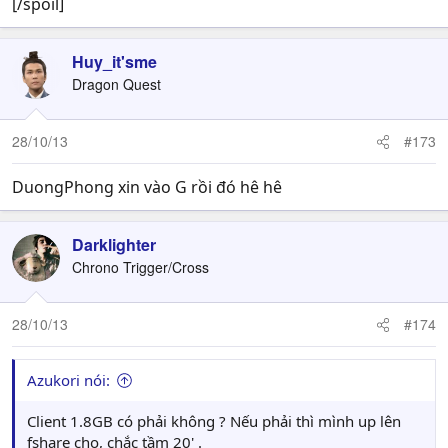
[/spoil]
Huy_it'sme
Dragon Quest
28/10/13
#173
DuongPhong xin vào G rồi đó hê hê
Darklighter
Chrono Trigger/Cross
28/10/13
#174
Azukori nói:
Client 1.8GB có phải không ? Nếu phải thì mình up lên
fshare cho, chắc tầm 20' .