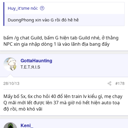
Huy_it'sme nói:
DuongPhong xin vào G rồi đó hê hê
bấm /g chat Guild, bấm G hiện tab Guild nhé, ở thằng
NPC xin gia nhập dòng 1 là vào lãnh địa bang đấy
GottaHaunting
T.E.T.Я.I.S
28/10/13
#178
Mấy bố 5x, 6x cho hỏi 40 đổ lên train lv kiểu gì, mẹ chạy
Q mãi mới lết được lên 37 mà giờ nó hết hiện auto toạ
độ rồi, mò khó vãi
Keni_