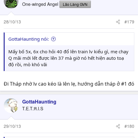
One-winged Angel
Lão Làng GVN
28/10/13
#179
GottaHaunting nói:
Mấy bố 5x, 6x cho hỏi 40 đổ lên train lv kiểu gì, mẹ chạy
Q mãi mới lết được lên 37 mà giờ nó hết hiện auto toạ
độ rồi, mò khó vãi
Đi Tháp nhờ lv cao kéo là lên lẹ, hướng dẫn tháp ở #1 đó
GottaHaunting
T.E.T.Я.I.S
29/10/13
#180