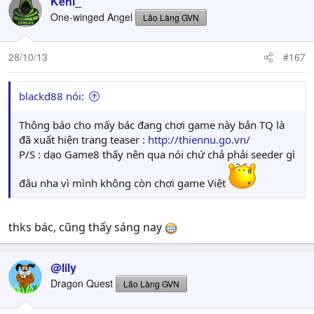
Keni_
One-winged Angel
Lão Làng GVN
28/10/13
#167
blackd88 nói:
Thông báo cho mấy bác đang chơi game này bản TQ là
đã xuất hiện trang teaser :
http://thiennu.go.vn/
P/S : dạo Game8 thấy nên qua nói chứ chả phải seeder gì
đâu nha vì mình không còn chơi game Việt
thks bác, cũng thấy sáng nay
@lily
Dragon Quest
Lão Làng GVN