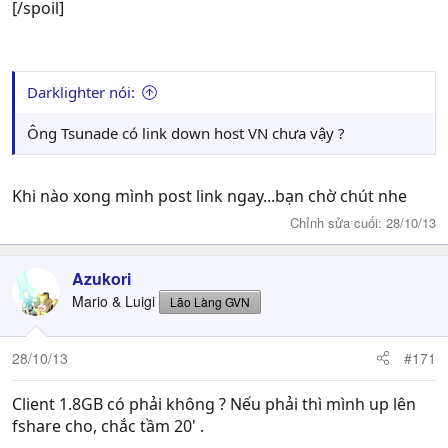
[/spoil]
Darklighter nói:
Ông Tsunade có link down host VN chưa vậy ?
Khi nào xong mình post link ngay...bạn chờ chút nhe
Chỉnh sửa cuối:
28/10/13
Azukori
Mario & Luigi
Lão Làng GVN
28/10/13
#171
Client 1.8GB có phải không ? Nếu phải thì mình up lên
fshare cho, chắc tầm 20' .