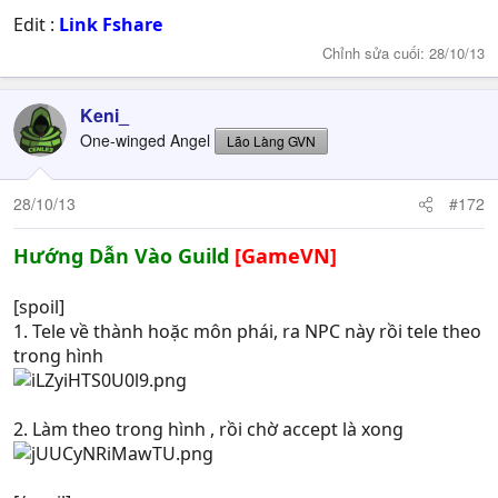
Edit :
Link Fshare
Chỉnh sửa cuối:
28/10/13
Keni_
One-winged Angel
Lão Làng GVN
28/10/13
#172
Hướng Dẫn Vào Guild
[GameVN]
[spoil]
1. Tele về thành hoặc môn phái, ra NPC này rồi tele theo
trong hình
2. Làm theo trong hình , rồi chờ accept là xong