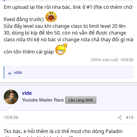
Em upload lại file rồi nha bác, link ở #1 (file có thêm chữ
fixed đằng trước)
Sửa đẩy level sau khi change class bị limit level 20 lên
30, dùng bí kíp để lên 50, còn nó vẫn để được change
class nữa thì kệ nó bác vì change nữa chả thay đổi gì mà
còn tốn thêm cái giáp
Chỉnh sửa cuối:
10/6/26
vide
R
e
a
c
vide
t
Youtube Master Race
Lão Làng GVN
i
o
n
10/6/26
#19
s
:
Tks bác, e hỏi thêm là có thể mod cho dòng Paladin