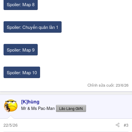
Spoiler:
Map 8
Spoiler:
Chuyển quân lần 1
Spoiler:
Map 9
Spoiler:
Map 10
Chỉnh sửa cuối:
23/6/26
[K]hùng
Mr & Ms Pac-Man
Lão Làng GVN
22/5/26
#3