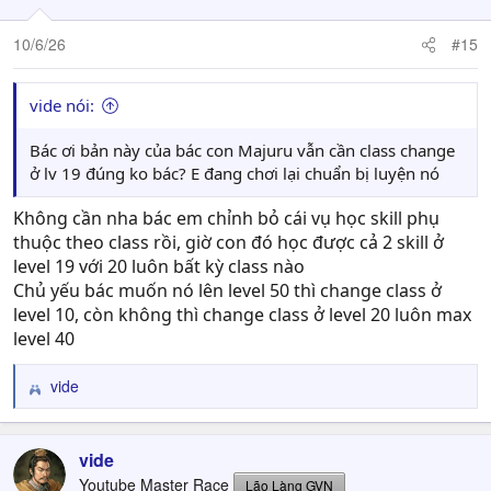
10/6/26
#15
vide nói:
Bác ơi bản này của bác con Majuru vẫn cần class change
ở lv 19 đúng ko bác? E đang chơi lại chuẩn bị luyện nó
Không cần nha bác em chỉnh bỏ cái vụ học skill phụ
thuộc theo class rồi, giờ con đó học được cả 2 skill ở
level 19 với 20 luôn bất kỳ class nào
Chủ yếu bác muốn nó lên level 50 thì change class ở
level 10, còn không thì change class ở level 20 luôn max
level 40
vide
R
e
a
c
vide
t
Youtube Master Race
Lão Làng GVN