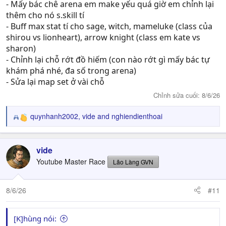
- Mấy bác chê arena em make yếu quá giờ em chỉnh lại
thêm cho nó s.skill tí
- Buff max stat tí cho sage, witch, mameluke (class của
shirou vs lionheart), arrow knight (class em kate vs
sharon)
- Chỉnh lại chỗ rớt đồ hiếm (con nào rớt gì mấy bác tự
khám phá nhé, đa số trong arena)
- Sửa lại map set ở vài chỗ
Chỉnh sửa cuối:
8/6/26
quynhanh2002
,
vide
and
nghiendienthoai
R
e
a
c
vide
t
Youtube Master Race
Lão Làng GVN
i
o
n
8/6/26
#11
s
:
[K]hùng nói: