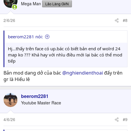
Mega Man
Lão Làng GVN
2/6/26
#8
beerom2281 nói:
Hj...thấy trên face có up.bác có biết bản end of wolrd 24
map ko ??? Khá hay với nhìu điều mới lại bác có thể mod
tiếp
Bản mod dang dở của bác
@nghiendienthoai
đấy trên
gr là Hiếu lê
beerom2281
Youtube Master Race
4/6/26
#9