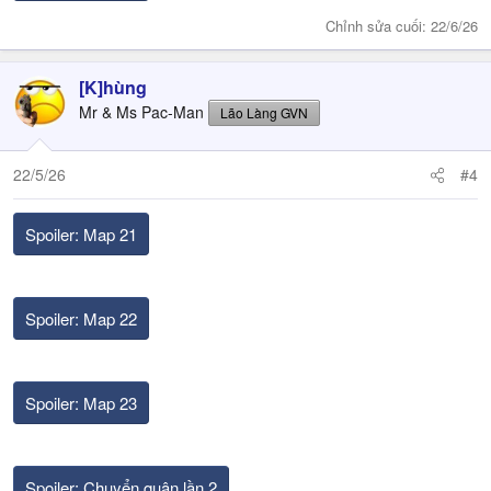
Chỉnh sửa cuối:
22/6/26
[K]hùng
Mr & Ms Pac-Man
Lão Làng GVN
22/5/26
#4
Spoiler:
Map 21
Spoiler:
Map 22
Spoiler:
Map 23
Spoiler:
Chuyển quân lần 2