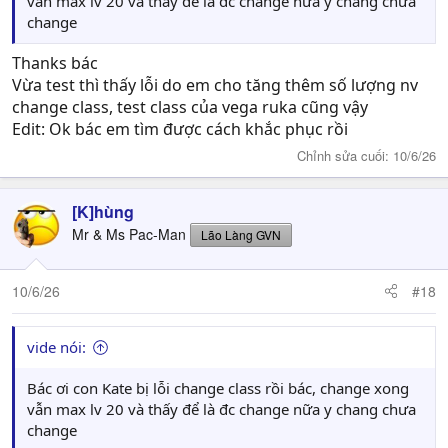
vẫn max lv 20 và thấy để là đc change nữa y chang chưa
change
Thanks bác
Vừa test thì thấy lỗi do em cho tăng thêm số lượng nv
change class, test class của vega ruka cũng vậy
Edit: Ok bác em tìm được cách khắc phục rồi
Chỉnh sửa cuối:
10/6/26
[K]hùng
Mr & Ms Pac-Man
Lão Làng GVN
10/6/26
#18
vide nói:
Bác ơi con Kate bị lỗi change class rồi bác, change xong
vẫn max lv 20 và thấy để là đc change nữa y chang chưa
change