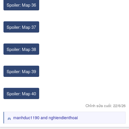
Spoiler:
Map 36
Spoiler:
Map 37
Spoiler:
Map 38
Spoiler:
Map 39
Spoiler:
Map 40
Chỉnh sửa cuối:
22/6/26
manhduc1190
and
nghiendienthoai
R
e