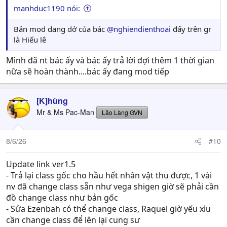
manhduc1190 nói:
Bản mod dang dở của bác
@nghiendienthoai
đấy trên gr
là Hiếu lê
Mình đã nt bác ấy và bác ấy trả lời đợi thêm 1 thời gian
nữa sẽ hoàn thành....bác ấy đang mod tiếp
[K]hùng
Mr & Ms Pac-Man
Lão Làng GVN
8/6/26
#10
Update link ver1.5
- Trả lại class gốc cho hầu hết nhân vật thu được, 1 vài
nv đã change class sẵn như vega shigen giờ sẽ phải cần
đồ change class như bản gốc
- Sửa Ezenbah có thể change class, Raquel giờ yếu xìu
cần change class để lên lại cung sư