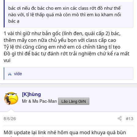
bác ơi nếu đc bác cho em xin các class rớt đồ như thế
nào với, tỉ lệ thấp quá mà còn mò thì em ko kham nổi
bác ạ
1 vài thì giữ như bản gốc (lính đen, quái cấp 2) bác,
thêm mấy con nữa chủ yếu bọn với class cấp cao
Tỷ lệ thì cũng cũng em nhớ em có chỉnh tăng tí tẹo
Đồ gì thì để bác tự đánh rớt trải nghiệm chứ kể ra mất
vui
vide
R
e
a
c
[K]hùng
t
Mr & Ms Pac-Man
Lão Làng GVN
i
o
n
8/6/26
#13
s
:
Mới update lại link nhé hôm qua mod khuya quá bùn