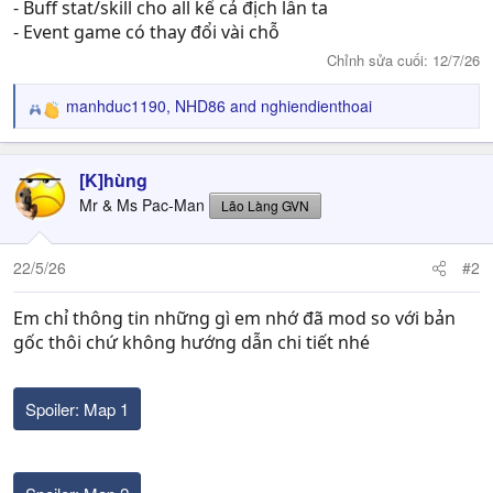
- Buff stat/skill cho all kể cả địch lẫn ta
- Event game có thay đổi vài chỗ
Chỉnh sửa cuối:
12/7/26
manhduc1190
,
NHD86
and
nghiendienthoai
R
e
a
c
[K]hùng
t
Mr & Ms Pac-Man
Lão Làng GVN
i
o
n
22/5/26
#2
s
:
Em chỉ thông tin những gì em nhớ đã mod so với bản
gốc thôi chứ không hướng dẫn chi tiết nhé
Spoiler:
Map 1