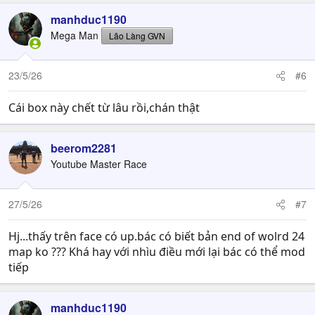
a
c
manhduc1190
t
Mega Man
Lão Làng GVN
i
o
n
23/5/26
#6
s
:
Cái box này chết từ lâu rồi,chán thật
beerom2281
Youtube Master Race
27/5/26
#7
Hj...thấy trên face có up.bác có biết bản end of wolrd 24
map ko ??? Khá hay với nhìu điều mới lại bác có thể mod
tiếp
manhduc1190