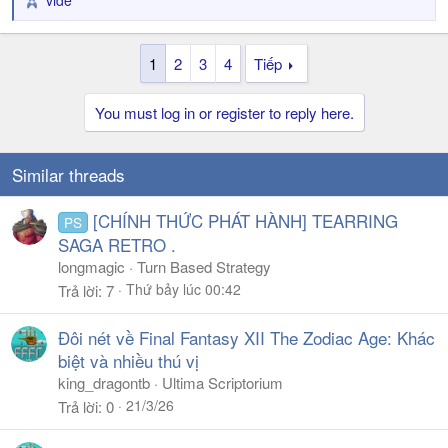
vide
R
e
a
1
2
3
4
Tiếp
c
t
i
You must log in or register to reply here.
o
n
s
Similar threads
:
[CHÍNH THỨC PHÁT HÀNH] TEARRING
PS
SAGA RETRO .
longmagic
Turn Based Strategy
Thứ bảy lúc 00:42
Trả lời
7
Đôi nét về Final Fantasy XII The Zodiac Age: Khác
biệt và nhiều thú vị
king_dragontb
Ultima Scriptorium
21/3/26
Trả lời
0