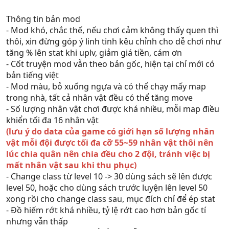
Thông tin bản mod
- Mod khó, chắc thế, nếu chơi cảm không thấy quen thì
thôi, xin đừng góp ý linh tinh kêu chỉnh cho dễ chơi như
tăng % lên stat khi uplv, giảm giá tiền, cám ơn
- Cốt truyện mod vẫn theo bản gốc, hiện tại chỉ mới có
bản tiếng việt
- Mod màu, bỏ xuống ngựa và có thể chạy mấy map
trong nhà, tất cả nhân vật đều có thể tăng move
- Số lượng nhân vật chơi được khá nhiều, mỗi map điều
khiển tối đa 16 nhân vật
(lưu ý do data của game có giới hạn số lượng nhân
vật mỗi đội được tối đa cỡ 55~59 nhân vật thôi nên
lúc chia quân nên chia đều cho 2 đội, tránh việc bị
mất nhân vật sau khi thu phục)
- Change class từ level 10 -> 30 dùng sách sẽ lên được
level 50, hoặc cho dùng sách trước luyện lên level 50
xong rồi cho change class sau, mục đích chỉ để ép stat
- Đồ hiếm rớt khá nhiều, tỷ lệ rớt cao hơn bản gốc tí
nhưng vẫn thấp