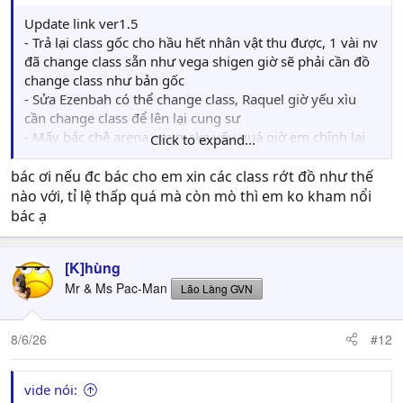
Update link ver1.5
- Trả lại class gốc cho hầu hết nhân vật thu được, 1 vài nv
đã change class sẵn như vega shigen giờ sẽ phải cần đồ
change class như bản gốc
- Sửa Ezenbah có thể change class, Raquel giờ yếu xìu
cần change class để lên lại cung sư
- Mấy bác chê arena em make yếu quá giờ em chỉnh lại
Click to expand...
thêm cho nó s.skill tí
- Buff max stat tí cho sage, witch, mameluke (class của
bác ơi nếu đc bác cho em xin các class rớt đồ như thế
shirou vs lionheart), arrow knight (class em kate vs
nào với, tỉ lệ thấp quá mà còn mò thì em ko kham nổi
sharon)
bác ạ
- Chỉnh lại chỗ rớt đồ hiếm (con nào rớt gì mấy bác tự
khám phá nhé, đa số trong arena)
[K]hùng
- Sửa lại map set ở vài chỗ
Mr & Ms Pac-Man
Lão Làng GVN
8/6/26
#12
vide nói: