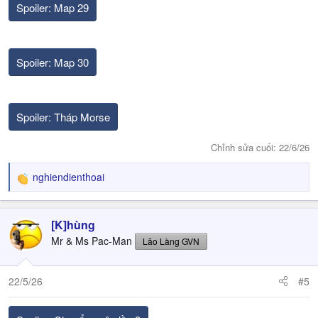
Spoiler:
Map 29
Spoiler:
Map 30
Spoiler:
Tháp Morse
Chỉnh sửa cuối:
22/6/26
nghiendienthoai
R
e
a
c
[K]hùng
t
Mr & Ms Pac-Man
Lão Làng GVN
i
o
n
22/5/26
#5
s
: