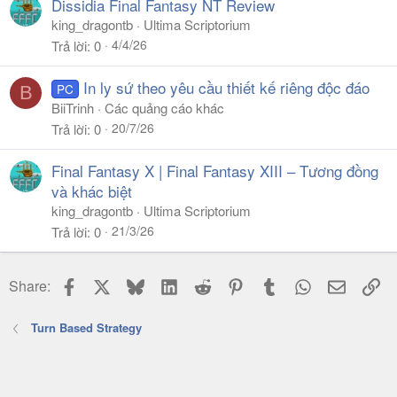
Dissidia Final Fantasy NT Review
king_dragontb
Ultima Scriptorium
4/4/26
Trả lời
0
In ly sứ theo yêu cầu thiết kế riêng độc đáo
PC
B
BiiTrinh
Các quảng cáo khác
20/7/26
Trả lời
0
Final Fantasy X | Final Fantasy XIII – Tương đồng
và khác biệt
king_dragontb
Ultima Scriptorium
21/3/26
Trả lời
0
Facebook
X
Bluesky
LinkedIn
Reddit
Pinterest
Tumblr
WhatsApp
Email
Li
Share:
Turn Based Strategy