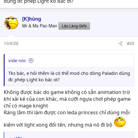
dùng đc phép Light ko bác ơi?
[K]hùng
Mr & Ms Pac-Man
Lão Làng GVN
10/6/26
#20
vide nói:
Tks bác, e hỏi thêm là có thể mod cho dòng Paladin dùng
đc phép Light ko bác ơi?
Không được bác do game không có sẵn animation trừ
khi xài ké của con khác, mà cưỡi ngựa chơi phép game
chỉ có mage knight
Ráng lắm thì làm được con leda princess chỉ dùng mỗi
kiếm với light xong đổi tên, nhưng mà nó đi bộ