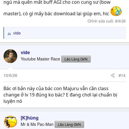
ngủ mà quên mất buff AGI cho con cung sư (bow
master), có gì mấy bác download lại giúp em, hic
Chỉnh sửa cuối:
8/6/26
vide
R
e
a
c
vide
t
Youtube Master Race
Lão Làng GVN
i
o
n
10/6/26
#14
s
:
Bác ơi bản này của bác con Majuru vẫn cần class
change ở lv 19 đúng ko bác? E đang chơi lại chuẩn bị
luyện nó
[K]hùng
Mr & Ms Pac-Man
Lão Làng GVN