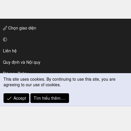
Chọn giao diện
Liên hệ
Quy định và Nội quy
Privacy Policy
This site uses cookies. By continuing to use this site, you are
agreeing to our use of cookies.
Trợ giúp
R
Accept
Tìm hiểu thêm.…
S
S