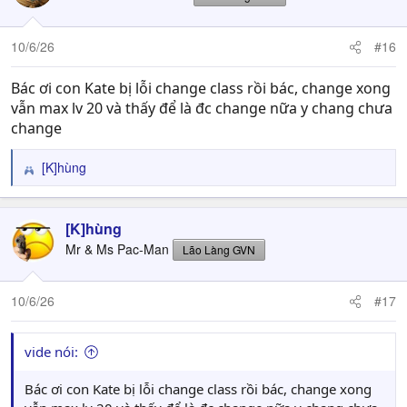
i
o
n
10/6/26
#16
s
:
Bác ơi con Kate bị lỗi change class rồi bác, change xong
vẫn max lv 20 và thấy để là đc change nữa y chang chưa
change
[K]hùng
R
e
a
c
[K]hùng
t
Mr & Ms Pac-Man
Lão Làng GVN
i
o
n
10/6/26
#17
s
:
vide nói:
Bác ơi con Kate bị lỗi change class rồi bác, change xong