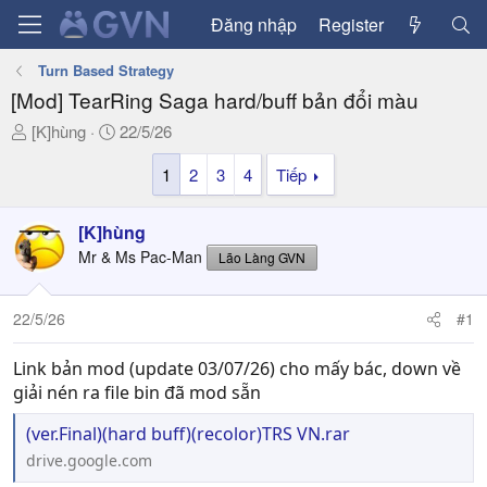
Đăng nhập
Register
Turn Based Strategy
[Mod] TearRing Saga hard/buff bản đổi màu
T
N
[K]hùng
22/5/26
h
g
1
2
3
4
Tiếp
r
à
e
y
a
g
[K]hùng
d
ử
Mr & Ms Pac-Man
Lão Làng GVN
s
i
t
a
22/5/26
#1
r
t
Link bản mod (update 03/07/26) cho mấy bác, down về
e
giải nén ra file bin đã mod sẵn
r
(ver.Final)(hard buff)(recolor)TRS VN.rar
drive.google.com