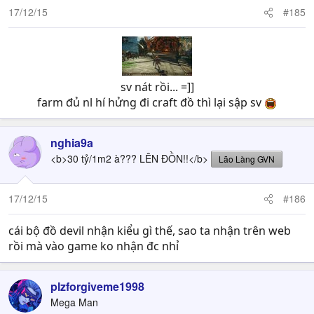
17/12/15
#185
sv nát rồi... =]]
farm đủ nl hí hửng đi craft đồ thì lại sập sv
nghia9a
<b>30 tỷ/1m2 à??? LÊN ĐỒN!!</b>
Lão Làng GVN
17/12/15
#186
cái bộ đồ devil nhận kiểu gì thế, sao ta nhận trên web
rồi mà vào game ko nhận đc nhỉ
plzforgiveme1998
Mega Man