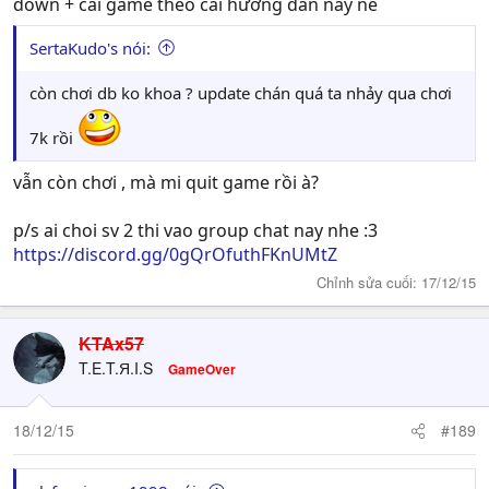
down + cài game theo cái hướng dẫn này nè
SertaKudo's nói:
còn chơi db ko khoa ? update chán quá ta nhảy qua chơi
7k rồi
vẫn còn chơi , mà mi quit game rồi à?
p/s ai choi sv 2 thi vao group chat nay nhe :3
https://discord.gg/0gQrOfuthFKnUMtZ
Chỉnh sửa cuối:
17/12/15
KTAx57
T.E.T.Я.I.S
GameOver
18/12/15
#189