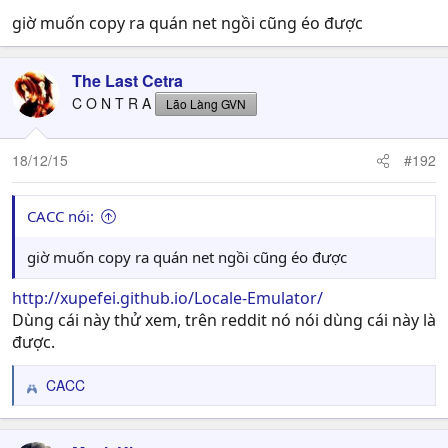
giờ muốn copy ra quán net ngồi cũng éo được
The Last Cetra
C O N T R A
Lão Làng GVN
18/12/15
#192
CACC nói:
giờ muốn copy ra quán net ngồi cũng éo được
http://xupefei.github.io/Locale-Emulator/
Dùng cái này thử xem, trên reddit nó nói dùng cái này là
được.
CACC
R
e
a