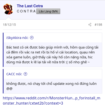
The Last Cetra
C O N T R A
Lão Làng GVN
18/12/15
#198
iSkyAkira nói:
Bác test có ok được báo giúp mình với, hôm qua cũng tải
cả đêm rồi vác ra net rồi bị hố vì cái location, quạu nên
xóa game luôn, giờ thấy cái này hố còn nặng nữa, hic
dùng mà được k lẽ lại tải về nữa trời :( số nhọ ghê ~
CACC nói:
không được, nó chạy tới chổ update xong nó đứng luôn
@@
https://www.reddit.com/r/MonsterHun...p_forinstall_m
onster_hunter/cxtwt2b?context=3