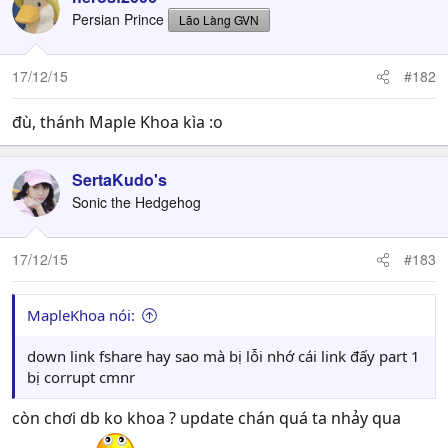
Persian Prince
Lão Làng GVN
17/12/15
#182
đù, thánh Maple Khoa kìa :o
SertaKudo's
Sonic the Hedgehog
17/12/15
#183
MapleKhoa nói:
down link fshare hay sao mà bị lỗi nhớ cái link đấy part 1
bị corrupt cmnr
còn chơi db ko khoa ? update chán quá ta nhảy qua