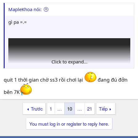
MapleKhoa nói:
gì pa =.=
Click to expand...
quit 1 thời gian chờ ss3 rồi chơi lại
đang đú đởn
bên 7K
Trước
1
…
10
…
21
Tiếp
down + cài game theo cái hướng dẫn này nè
vẫn còn chơi , mà mi quit game rồi à?
You must log in or register to reply here.
p/s ai choi sv 2 thi vao group chat nay nhe :3