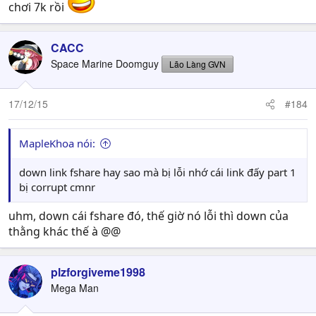
chơi 7k rồi
CACC
Space Marine Doomguy
Lão Làng GVN
17/12/15
#184
MapleKhoa nói:
down link fshare hay sao mà bị lỗi nhớ cái link đấy part 1
bị corrupt cmnr
uhm, down cái fshare đó, thế giờ nó lỗi thì down của
thằng khác thế à @@
plzforgiveme1998
Mega Man