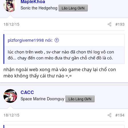
c
MapleKhoa
t
Sonic the Hedgehog
Lão Làng GVN
i
o
n
18/12/15
#193
s
:
plzforgiveme1998 nói:
lúc chọn trên web , sv-char nào đã chọn thì log vô con
đó... chạy đến con mèo đưa thư gần chỗ chế đồ là có.
nhận ngoài web xong mà vào game chạy lại chổ con
mèo không thấy cái thư nào =,=
CACC
Space Marine Doomguy
Lão Làng GVN
18/12/15
#194