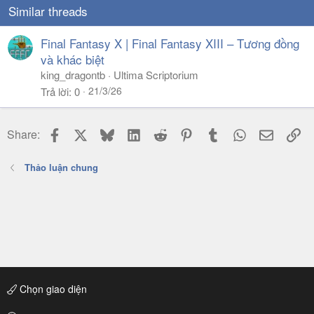
Similar threads
https://discord.gg/0gQrOfuthFKnUMtZ
Final Fantasy X | Final Fantasy XIII – Tương đồng
và khác biệt
king_dragontb
Ultima Scriptorium
21/3/26
Trả lời
0
Facebook
X
Bluesky
LinkedIn
Reddit
Pinterest
Tumblr
WhatsApp
Email
Li
Share:
Thảo luận chung
Chọn giao diện