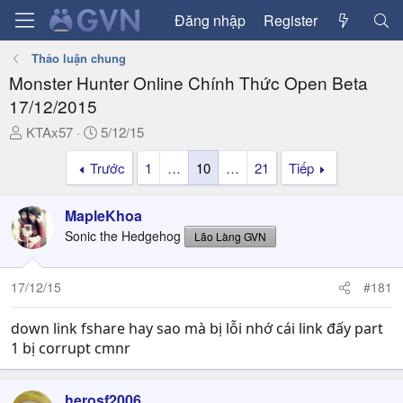
Đăng nhập
Register
Thảo luận chung
Monster Hunter Online Chính Thức Open Beta
17/12/2015
T
N
KTAx57
5/12/15
h
g
Trước
1
…
10
…
21
Tiếp
r
à
e
y
a
g
MapleKhoa
d
ử
Sonic the Hedgehog
Lão Làng GVN
s
i
t
a
17/12/15
#181
r
t
down link fshare hay sao mà bị lỗi nhớ cái link đấy part
e
1 bị corrupt cmnr
r
herosf2006