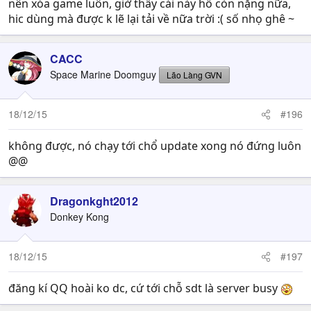
nên xóa game luôn, giờ thấy cái này hố còn nặng nữa,
hic dùng mà được k lẽ lại tải về nữa trời :( số nhọ ghê ~
CACC
Space Marine Doomguy
Lão Làng GVN
18/12/15
#196
không được, nó chạy tới chổ update xong nó đứng luôn
@@
Dragonkght2012
Donkey Kong
18/12/15
#197
đăng kí QQ hoài ko dc, cứ tới chỗ sdt là server busy