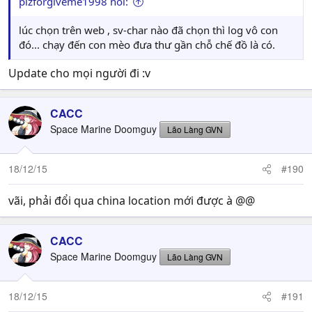
plzforgiveme1998 nói:
lúc chọn trên web , sv-char nào đã chọn thì log vô con
đó... chạy đến con mèo đưa thư gần chỗ chế đồ là có.
Update cho mọi người đi :v
CACC
Space Marine Doomguy
Lão Làng GVN
18/12/15
#190
vãi, phải đổi qua china location mới được à @@
CACC
Space Marine Doomguy
Lão Làng GVN
18/12/15
#191