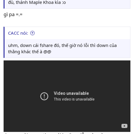
đù, thánh Maple Khoa kìa :o
gì pa =.=
CACC nói:
uhm, down cái fshare đó, thế giờ nó lỗi thì down của
thằng khác thế à @@