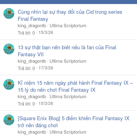
n
s
Cùng nhìn lại sự thay đổi của Cid trong series
:
Final Fantasy
king_dragontb
Ultima Scriptorium
15/3/26
Trả lời
0
13 sự thật bạn nên biết nếu là fan của Final
Fantasy VII
king_dragontb
Ultima Scriptorium
17/3/26
Trả lời
0
Kỉ niệm 15 năm ngày phát hành Final Fantasy IX –
15 lý do nên chơi Final Fantasy IX
king_dragontb
Ultima Scriptorium
15/3/26
Trả lời
0
[Square Enix Blog] 5 điểm khiến Final Fantasy IX
trở nên đáng chơi
king_dragontb
Ultima Scriptorium