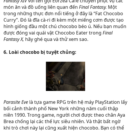
Fantasy XIV
với tên gọi Eorzea Cafe chuyên phục vụ các
món ăn và đồ uống liên quan đến
Final Fantasy.
Một
trong những thực đơn nổi tiếng ở đây là “Fat Chocobo
Curry”. Đó là đĩa cà-ri đi kèm một miếng cơm được tạo
hình giống đầu một chú chocobo béo ú. Nếu bạn muốn
được đóng vai quái vật Chocobo Eater trong
Final
Fantasy X,
hãy ghé qua và thử xem sao.
6. Loài chocobo bị tuyệt chủng:
Parasite Eve
là tựa game RPG trên hệ máy PlayStation lấy
bối cảnh thành phố New York những năm cuối thập
niên 1990. Trong game, người chơi được theo chân Aya
Brea chống lại các thế lực siêu nhiên. Và thật bất ngờ
khi trò chơi này lại cũng xuất hiện chocobo. Bạn có thể