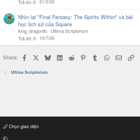
21/3/26
Trả lời
0
Nhìn lại "Final Fantasy: The Spirits Within" và bài
học lịch sử của Square
king_dragontb
Ultima Scriptorium
10/7/26
Trả lời
0
Facebook
X
Bluesky
LinkedIn
Reddit
Pinterest
Tumblr
WhatsApp
Email
Li
Share:
Ultima Scriptorium
Chọn giao diện