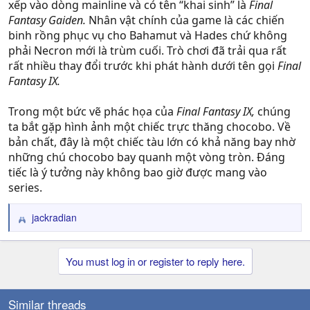
xếp vào dòng mainline và có tên “khai sinh” là
Final
Fantasy Gaiden.
Nhân vật chính của game là các chiến
binh rồng phục vụ cho Bahamut và Hades chứ không
phải Necron mới là trùm cuối. Trò chơi đã trải qua rất
rất nhiều thay đổi trước khi phát hành dưới tên gọi
Final
Fantasy IX.
Trong một bức vẽ phác họa của
Final Fantasy IX,
chúng
ta bắt gặp hình ảnh một chiếc trực thăng chocobo. Về
bản chất, đây là một chiếc tàu lớn có khả năng bay nhờ
những chú chocobo bay quanh một vòng tròn. Đáng
tiếc là ý tưởng này không bao giờ được mang vào
series.
jackradian
R
e
a
You must log in or register to reply here.
c
t
i
o
Similar threads