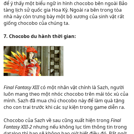
để ý thấy một biểu ngữ in hình chocobo bên ngoài Bảo
tàng lịch sử quốc gia Hoa Kỳ. Ngoài ra bên trong tòa
nhà này còn trưng bày một bộ xương của sinh vật rất
giống chocobo của chúng ta.
7. Chocobo du hành thời gian:
Final Fantasy XIII
có một nhân vật chính là Sazh, người
luôn mang theo một nhóc chocobo trên mái tóc xù của
mình. Sazh đã mua chú chocobo này để làm quà tặng
cho con trai trước khi các sự kiện trong game diễn ra.
Chocobo của Sazh về sau cũng xuất hiện trong
Final
Fantasy XIII-2
nhưng nếu không lục tìm thông tin trong
datalog thì bạn sẽ không bao giờ biết điều đó. Bất ngờ