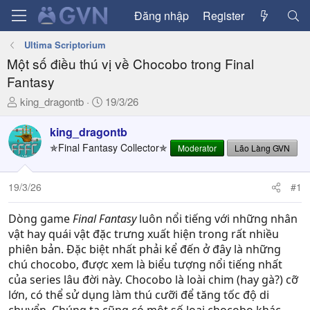
Đăng nhập
Register
Ultima Scriptorium
Một số điều thú vị về Chocobo trong Final
Fantasy
T
N
king_dragontb
19/3/26
h
g
r
à
king_dragontb
e
y
✯Final Fantasy Collector✯
Moderator
Lão Làng GVN
a
g
d
ử
19/3/26
#1
s
i
t
a
Dòng game
Final Fantasy
luôn nổi tiếng với những nhân
r
vật hay quái vật đặc trưng xuất hiện trong rất nhiều
t
phiên bản. Đặc biệt nhất phải kể đến ở đây là những
e
chú chocobo, được xem là biểu tượng nổi tiếng nhất
r
của series lâu đời này. Chocobo là loài chim (hay gà?) cỡ
lớn, có thể sử dụng làm thú cưỡi để tăng tốc độ di