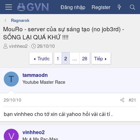
Đăng nhập
Register
Ragnarok
MouRo - server của sự sáng tạo (no job3rd) -
SỐNG LẠI QUÁ KHỨ !!!!
T
N
vinhheo2
26/10/10
h
g
Trước
1
2
…
28
Tiếp
r
à
e
y
a
g
tammaodn
T
d
ử
Youtube Master Race
s
i
t
a
29/10/10
#21
r
t
bạn vinhheo cho tớ xin cái yahoo hỏi vài cái tí .
e
r
vinhheo2
V
Mr & Ms Pac-Man