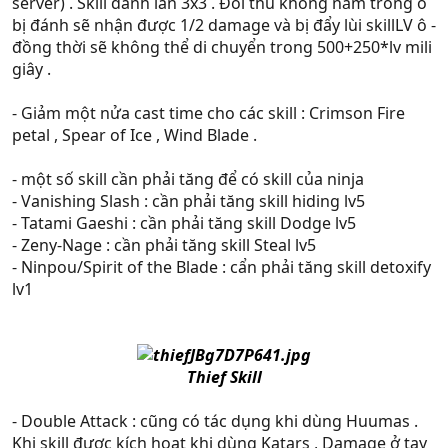
server) . Skill đánh lan 3x3 . Đối thủ không nằm trong ô
bị đánh sẽ nhận được 1/2 damage và bị đẩy lùi skillLV ô -
đồng thời sẽ không thể di chuyển trong 500+250*lv mili
giây .
- Giảm một nửa cast time cho các skill : Crimson Fire
petal , Spear of Ice , Wind Blade .
- một số skill cần phải tăng để có skill của ninja
- Vanishing Slash : cần phải tăng skill hiding lv5
- Tatami Gaeshi : cần phải tăng skill Dodge lv5
- Zeny-Nage : cần phải tăng skill Steal lv5
- Ninpou/Spirit of the Blade : cẩn phải tăng skill detoxify
lv1
Thief Skill​
- Double Attack : cũng có tác dụng khi dùng Huumas .
Khi skill được kích hoạt khi dùng Katars , Damage ở tay