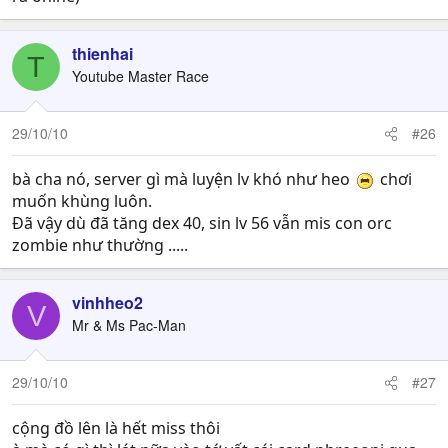
thienhai
T
Youtube Master Race
29/10/10
#26
bà cha nó, server gì mà luyện lv khó như heo
chơi
muốn khùng luôn.
Đã vậy dù đã tăng dex 40, sin lv 56 vẫn mis con orc
zombie như thường .....
vinhheo2
V
Mr & Ms Pac-Man
29/10/10
#27
cộng đồ lên là hết miss thôi