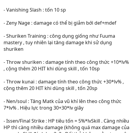
- Vanishing Slash : tốn 10 sp
- Zeny Nage : damage có thể bị giảm bới def+mdef
- Shuriken Training : công dụng giống như Fuuma
mastery , tuy nhiên lại tăng damage khi sử dụng
shuriken
- Throw shuriken : damage tính theo công thức +10*lv%
, cộng thêm 20 HIT khi dùng skill , tốn 10sp
- Throw kunai : damage tính theo công thức +30*lv% ,
cộng thêm 20 HIT khi dùng skill , tốn 20sp
- Nen/soul : Tăng Matk của vũ khí lên theo công thức
7*lv% . Hiệu lực trong 30+30*lv giây
- Issen/Final Strike : HP tiêu tốn = 5%*lvSkill . Càng nhiều
HP thì càng nhiều damage (không quá max damage của