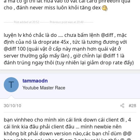
à mà có gì thì lát nữa vào tớ vất cái card phreeoni qua
cho , đánh never miss luôn khỏi tăng dex
---------- Post added at 20:52 ---------- Previous post was at 20:49 ----------
luyện lv khó chắc là do .... chưa bấm lệnh @diff , mặc
định của nó là droprate 45x , tức là tương đương với
@diff 100 (quái vật ở cấp này mạnh hơn quái vật ở
server thường gấp mấy lần) , giờ chỉnh lại @diff 1 là
đánh trúng ngay thôi (tuy nhiên lại giảm drop rate đấy)
tammaodn
T
Youtube Master Race
30/10/10
#28
bạn vinhheo cho mình xin cái link down cái client đi , 4
cái link kia đâu phải client đâu ... mình newbie nên
không bít phải down version nào,các bạn chỉ dùm @@