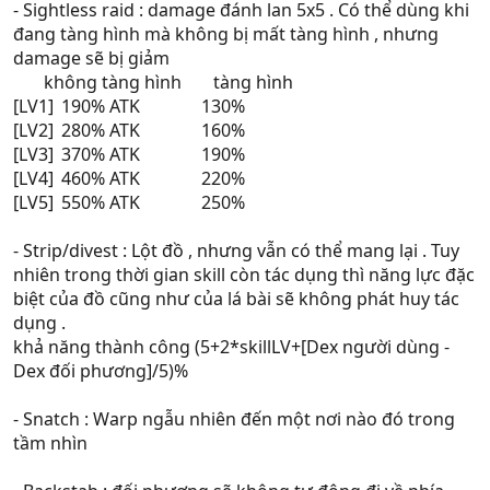
- Sightless raid : damage đánh lan 5x5 . Có thể dùng khi
đang tàng hình mà không bị mất tàng hình , nhưng
damage sẽ bị giảm
____
không tàng hình
___
tàng hình
[LV1]
_
190% ATK
________
130%
[LV2]
_
280% ATK
________
160%
[LV3]
_
370% ATK
________
190%
[LV4]
_
460% ATK
________
220%
[LV5]
_
550% ATK
________
250%
- Strip/divest : Lột đồ , nhưng vẫn có thể mang lại . Tuy
nhiên trong thời gian skill còn tác dụng thì năng lực đặc
biệt của đồ cũng như của lá bài sẽ không phát huy tác
dụng .
khả năng thành công (5+2*skillLV+[Dex người dùng -
Dex đối phương]/5)%
- Snatch : Warp ngẫu nhiên đến một nơi nào đó trong
tầm nhìn