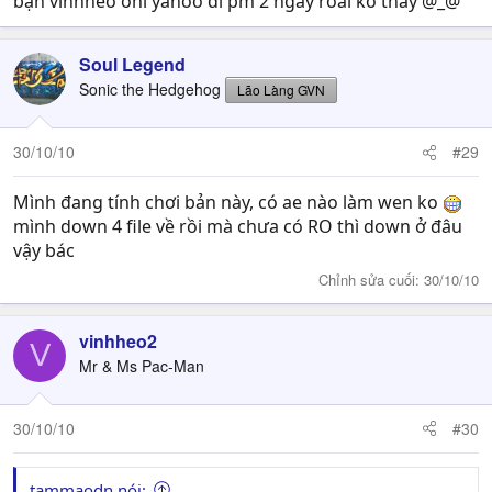
bạn vinhheo onl yahoo đi pm 2 ngày roài ko thấy @_@
Soul Legend
Sonic the Hedgehog
Lão Làng GVN
30/10/10
#29
Mình đang tính chơi bản này, có ae nào làm wen ko
mình down 4 file về rồi mà chưa có RO thì down ở đâu
vậy bác
Chỉnh sửa cuối:
30/10/10
vinhheo2
V
Mr & Ms Pac-Man
30/10/10
#30
tammaodn nói: