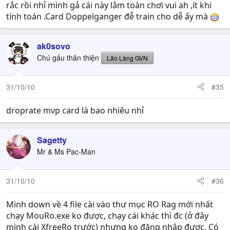
rắc rồi nhỉ mình gả cái này lắm toàn chơi vui ah ,ít khi
tính toán .Card Doppelganger đễ train cho dễ ấy mà
ak0sovo
Chú gấu thân thiện
Lão Làng GVN
31/10/10
#35
droprate mvp card là bao nhiêu nhỉ
Sagetty
Mr & Ms Pac-Man
31/10/10
#36
Mình down về 4 file cài vào thư mục RO Rag mới nhất
chạy MouRo.exe ko được, chạy cái khác thì đc (ở đây
mình cài XfreeRo trước) nhưng ko đăng nhập được. Có