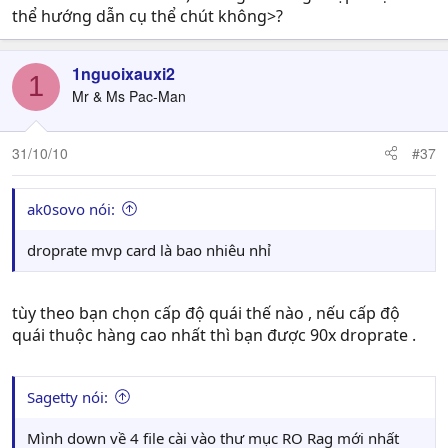
thể hướng dẫn cụ thể chút không>?
1nguoixauxi2
1
Mr & Ms Pac-Man
31/10/10
#37
ak0sovo nói:
droprate mvp card là bao nhiêu nhỉ
tùy theo bạn chọn cấp độ quái thế nào , nếu cấp độ
quái thuộc hàng cao nhất thì bạn được 90x droprate .
Sagetty nói:
Mình down về 4 file cài vào thư mục RO Rag mới nhất