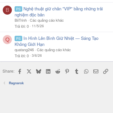
Nghệ thuật giữ chân "VIP" bằng những trải
PS
B
nghiệm độc bản
BiiTrinh
Các quảng cáo khác
11/5/26
Trả lời
0
In Hình Lên Bình Giữ Nhiệt — Sáng Tạo
PS
Q
Không Giới Hạn
quatang246
Các quảng cáo khác
3/6/26
Trả lời
0
Facebook
X
Bluesky
LinkedIn
Reddit
Pinterest
Tumblr
WhatsApp
Email
Li
Share:
Ragnarok