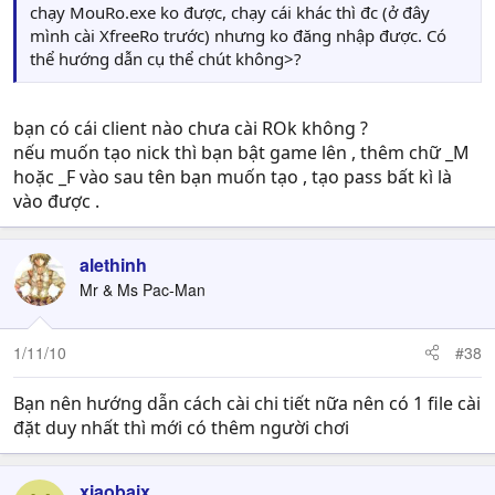
chạy MouRo.exe ko được, chạy cái khác thì đc (ở đây
mình cài XfreeRo trước) nhưng ko đăng nhập được. Có
thể hướng dẫn cụ thể chút không>?
bạn có cái client nào chưa cài ROk không ?
nếu muốn tạo nick thì bạn bật game lên , thêm chữ _M
hoặc _F vào sau tên bạn muốn tạo , tạo pass bất kì là
vào được .
alethinh
Mr & Ms Pac-Man
1/11/10
#38
Bạn nên hướng dẫn cách cài chi tiết nữa nên có 1 file cài
đặt duy nhất thì mới có thêm người chơi
xiaobaix