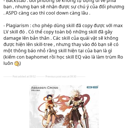
- Backstab : đối phương sẽ không tự động đi về phía
bạn , nhưng bạn sẽ nhận được sự chú ý của đối phương
. ASPD càng cao thì cool down càng lâu .
- Plagiarism : cho phép dùng skill đã copy được với max
LV skill đó . Có thể copy toàn bộ những skill đã gây
damage lên bản thân . Các skill của quái vật sẽ không
được hiện lên skill-tree , nhưng thay vào đó bạn sẽ có
một thông báo nhỏ rằng skill hiện tại của bạn là gì
(kiếm con baphomet rồi học skill EQ vào là làm trùm Ro
luôn
)
---------- Post added at 09:52 ---------- Previous post was at 09:30 ----------