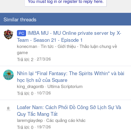
You must log in or register to reply here.
Similar threads
IMBA MU - MU Online private server by X-
PC
Team - Season 21 - Episode 1
konecman
Tin tức - Giới thiệu - Thảo luận chung về
game
27/3/26
Trả lời
2
Nhìn lại "Final Fantasy: The Spirits Within" và bài
học lịch sử của Square
king_dragontb
Ultima Scriptorium
10/7/26
Trả lời
0
Loafer Nam: Cách Phối Đồ Công Sở Lịch Sự Và
Quy Tắc Mang Tất
laremgiaydep
Các quảng cáo khác
19/7/26
Trả lời
0