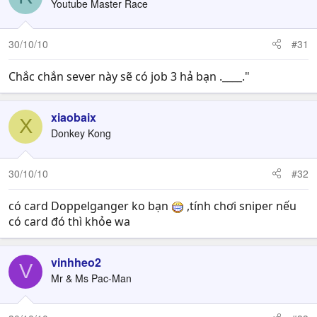
Youtube Master Race
30/10/10
#31
Chắc chắn sever này sẽ có job 3 hả bạn .____."
xiaobaix
X
Donkey Kong
30/10/10
#32
có card Doppelganger ko bạn
,tính chơi sniper nếu
có card đó thì khỏe wa
vinhheo2
V
Mr & Ms Pac-Man