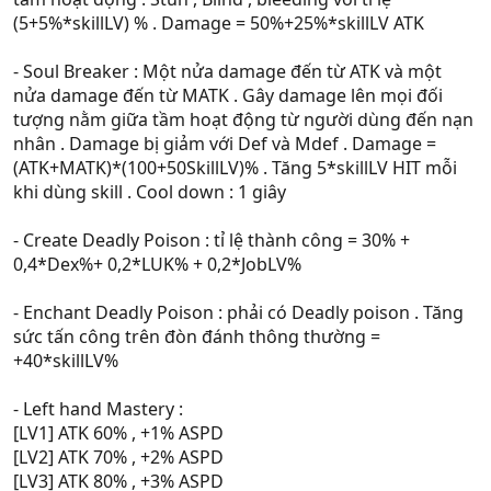
(5+5%*skillLV) % . Damage = 50%+25%*skillLV ATK
- Soul Breaker : Một nửa damage đến từ ATK và một
nửa damage đến từ MATK . Gây damage lên mọi đối
tượng nằm giữa tầm hoạt động từ người dùng đến nạn
nhân . Damage bị giảm với Def và Mdef . Damage =
(ATK+MATK)*(100+50SkillLV)% . Tăng 5*skillLV HIT mỗi
khi dùng skill . Cool down : 1 giây
- Create Deadly Poison : tỉ lệ thành công = 30% +
0,4*Dex%+ 0,2*LUK% + 0,2*JobLV%
- Enchant Deadly Poison : phải có Deadly poison . Tăng
sức tấn công trên đòn đánh thông thường =
+40*skillLV%
- Left hand Mastery :
[LV1] ATK 60% , +1% ASPD
[LV2] ATK 70% , +2% ASPD
[LV3] ATK 80% , +3% ASPD