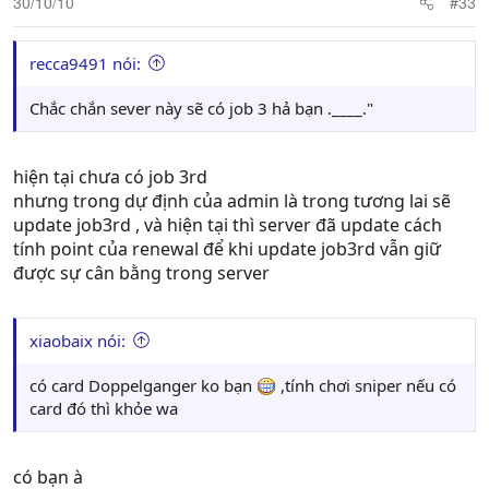
30/10/10
#33
recca9491 nói:
Chắc chắn sever này sẽ có job 3 hả bạn .____."
hiện tại chưa có job 3rd
nhưng trong dự định của admin là trong tương lai sẽ
update job3rd , và hiện tại thì server đã update cách
tính point của renewal để khi update job3rd vẫn giữ
được sự cân bằng trong server
xiaobaix nói:
có card Doppelganger ko bạn
,tính chơi sniper nếu có
card đó thì khỏe wa
có bạn à