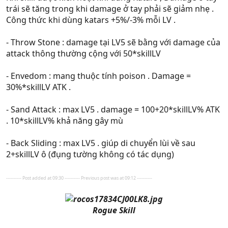
trái sẽ tăng trong khi damage ở tay phải sẽ giảm nhẹ .
Công thức khi dùng katars +5%/-3% mỗi LV .
- Throw Stone : damage tại LV5 sẽ bằng với damage của
attack thông thường cộng với 50*skillLV
- Envedom : mang thuộc tính poison . Damage =
30%*skillLV ATK .
- Sand Attack : max LV5 . damage = 100+20*skillLV% ATK
. 10*skillLV% khả năng gây mù
- Back Sliding : max LV5 . giúp di chuyển lùi về sau
2+skillLV ô (đụng tường không có tác dụng)
---------- Post added at 09:30 ---------- Previous post was at 09:12 ----------
Rogue Skill​