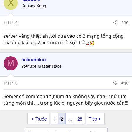
X
Donkey Kong
1/11/10
#39
server vắng thiệt ah ,tối qua vào có 3 mạng tổng cộng
mà ông kia log 2 acc nữa mới sợ chứ
miloumilou
M
Youtube Master Race
1/11/10
#40
Server có command tự lụm đồ không vậy bạn? chứ lụm
từng món thì .... trong lúc bị nguyên bầy giọt nước cắn!!!
Trước
1
2
…
28
Tiếp