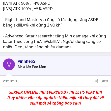
[LV4] ATK 90% , +4% ASPD
[LV5] ATK 100% , +5% ASPD
- Right hand Mastery : cũng có tác dụng tăng ASDP
bằng skillLV% khi dùng 2 vũ khí
- Advanced Katar research : tăng Min damage khi dùng
katar theo công thức 5*skillLV . Người dùng càng có
nhiều Dex , tăng càng nhiều damage .
vinhheo2
V
Mr & Ms Pac-Man
29/10/10
#23
SERVER ONLINE !!!!! EVERYBODY !!!! LET'S PLAY !!!!!
(tuy nhiên vẫn sắp update thêm một số thay đổi về
skill mới sẽ thông báo sau)