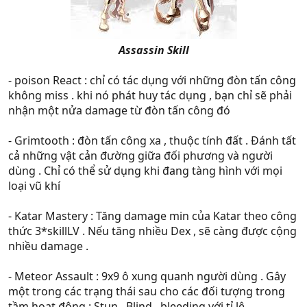
Assassin Skill​
- poison React : chỉ có tác dụng với những đòn tấn công
không miss . khi nó phát huy tác dụng , bạn chỉ sẽ phải
nhận một nửa damage từ đòn tấn công đó
- Grimtooth : đòn tấn công xa , thuộc tính đất . Đánh tất
cả những vật cản đường giữa đối phương và người
dùng . Chỉ có thể sử dụng khi đang tàng hình với mọi
loại vũ khí
- Katar Mastery : Tăng damage min của Katar theo công
thức 3*skillLV . Nếu tăng nhiều Dex , sẽ càng được cộng
nhiều damage .
- Meteor Assault : 9x9 ô xung quanh người dùng . Gây
một trong các trạng thái sau cho các đối tượng trong
tầm hoạt động : Stun , Blind , bleeding với tỉ lệ