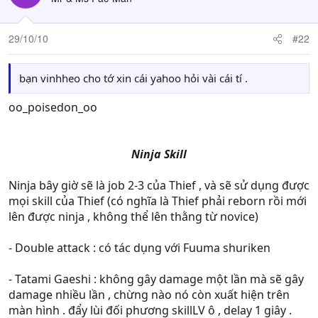
29/10/10
#22
bạn vinhheo cho tớ xin cái yahoo hỏi vài cái tí .
oo_poisedon_oo
Ninja Skill​
Ninja bây giờ sẽ là job 2-3 của Thief , và sẽ sử dụng được
mọi skill của Thief (có nghĩa là Thief phải reborn rồi mới
lên được ninja , không thể lên thằng từ novice)
- Double attack : có tác dụng với Fuuma shuriken
- Tatami Gaeshi : không gây damage một lần mà sẽ gây
damage nhiều lần , chừng nào nó còn xuất hiện trên
màn hình . đẩy lùi đối phương skillLV ô , delay 1 giây .