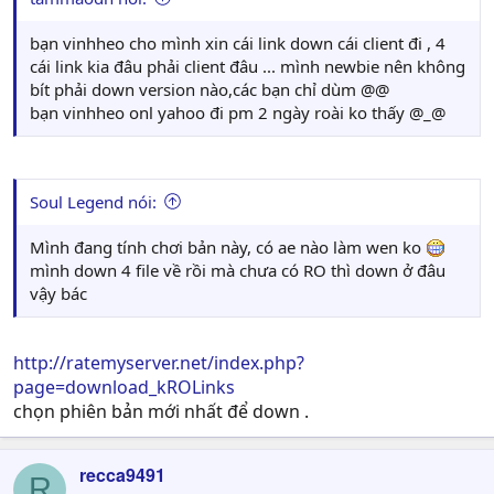
bạn vinhheo cho mình xin cái link down cái client đi , 4
cái link kia đâu phải client đâu ... mình newbie nên không
bít phải down version nào,các bạn chỉ dùm @@
bạn vinhheo onl yahoo đi pm 2 ngày roài ko thấy @_@
Soul Legend nói:
Mình đang tính chơi bản này, có ae nào làm wen ko
mình down 4 file về rồi mà chưa có RO thì down ở đâu
vậy bác
http://ratemyserver.net/index.php?
page=download_kROLinks
chọn phiên bản mới nhất để down .
recca9491
R