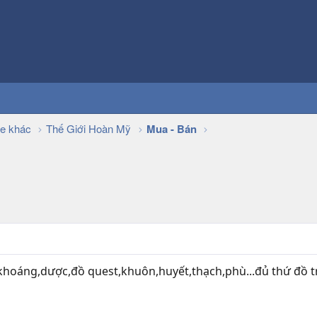
e khác
Thế Giới Hoàn Mỹ
Mua - Bán
í,khoáng,dược,đồ quest,khuôn,huyết,thạch,phù...đủ thứ đồ