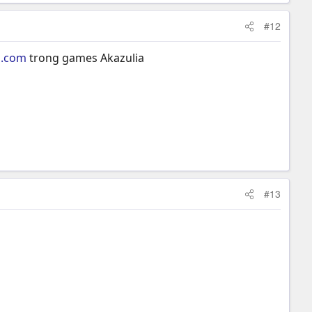
#12
o.com
trong games Akazulia
#13