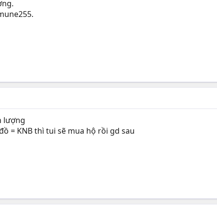
ợng.
amune255.
n lượng
ồ = KNB thì tui sẽ mua hộ rồi gd sau