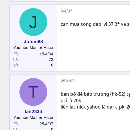
5/4/07
J
can mua song dao lvl 37 3* va 
Jutom88
Youtube Master Race
15/4/04
73
0
25/4/07
T
bán bồ đề bảo trượng (hk-52) t
giá là 70k
liên lạc nick yahoo là dark_pk_
tan2333
Youtube Master Race
25/4/07
0