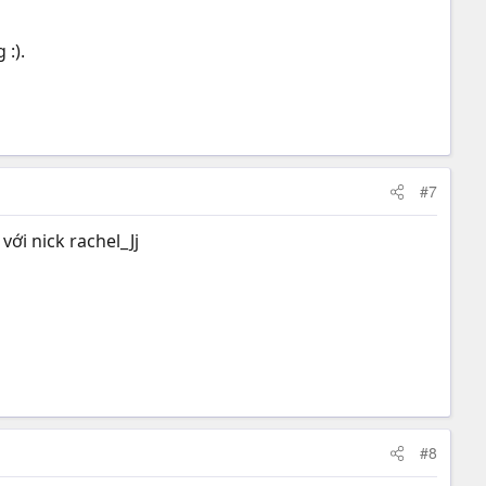
 :).
#7
với nick rachel_Jj
#8