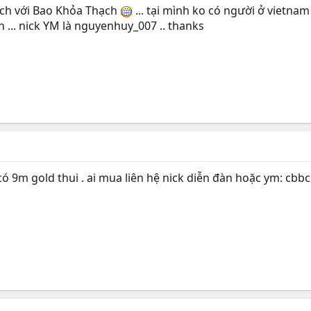
ch với Bao Khỏa Thạch
... tại mình ko có người ở vietnam
 ... nick YM là nguyenhuy_007 .. thanks
ó 9m gold thui . ai mua liên hệ nick diễn đàn hoặc ym: cbb