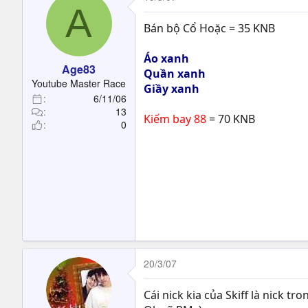
A
Bán bộ Cổ Hoặc = 35 KNB
Áo xanh
Age83
Quần xanh
Youtube Master Race
Giầy xanh
6/11/06
13
Kiếm bay 88
= 70 KNB
0
20/3/07
Cái nick kia của Skiff là nick t