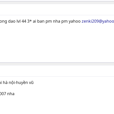
song dao lvl 44 3* ai ban pm nha pm yahoo
zenki209@yaho
ại hà nội-huyền vũ
2007 nha