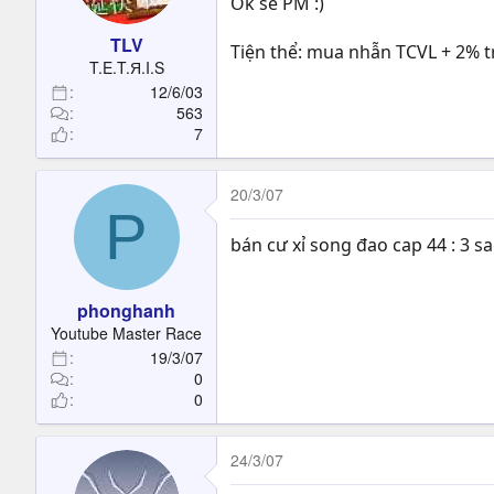
Ok sẽ PM :)
TLV
Tiện thể: mua nhẫn TCVL + 2% trí
T.E.T.Я.I.S
12/6/03
563
7
20/3/07
P
bán cư xỉ song đao cap 44 : 3 sa
phonghanh
Youtube Master Race
19/3/07
0
0
24/3/07