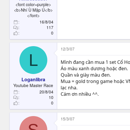
t
<font color=purple>
e
<b>Nhí Ù Mập Ú</b>
r
</font>
16/8/04
117
0
12/3/07
L
Mình đang cần mua 1 set Cổ H
Áo màu xanh dương hoặc đen.
Quần và giày màu đen.
Loganlibra
Mua = gold trong game hoặc VNĐ
Youtube Master Race
lạc nha.
20/8/04
Cám ơn nhiều ^^.
10
0
15/3/07
S