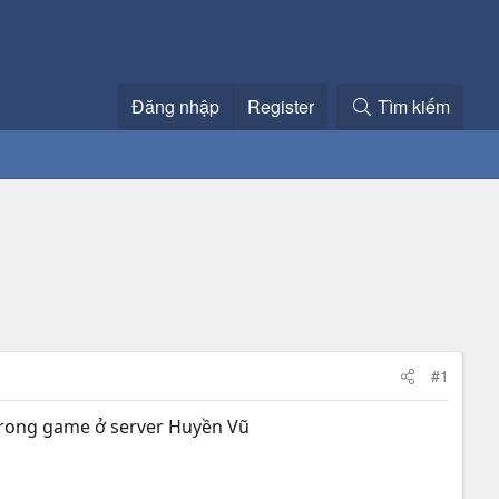
Đăng nhập
Register
Tìm kiếm
#1
 trong game ở server Huyền Vũ