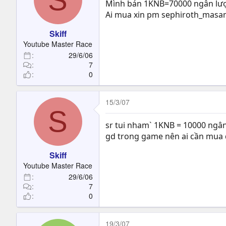
Mình bán 1KNB=70000 ngân lư
Ai mua xin pm sephiroth_mas
Skiff
Youtube Master Race
29/6/06
7
0
15/3/07
S
sr tui nham` 1KNB = 10000 ngâ
gd trong game nên ai cần mua đ
Skiff
Youtube Master Race
29/6/06
7
0
19/3/07