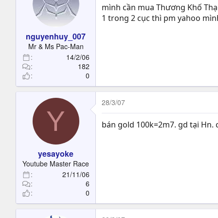
mình cần mua Thương Khố Thạ
1 trong 2 cục thì pm yahoo mình
nguyenhuy_007
Mr & Ms Pac-Man
14/2/06
182
0
28/3/07
Y
bán gold 100k=2m7. gd tại Hn. c
yesayoke
Youtube Master Race
21/11/06
6
0