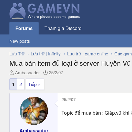
Forums
Tham gia Discord
New posts
Lưu Trữ
Lưu trữ | Infinity
Lưu trữ - game online
Các gam
Mua bán item đủ loại ở server Huyền Vũ
T
N
Ambassador
25/2/07
h
g
1
2
Tiếp
r
à
e
y
a
g
25/2/07
d
ử
s
i
Topic để mua bán : Giáp,vũ kh
t
a
r
Ambassador