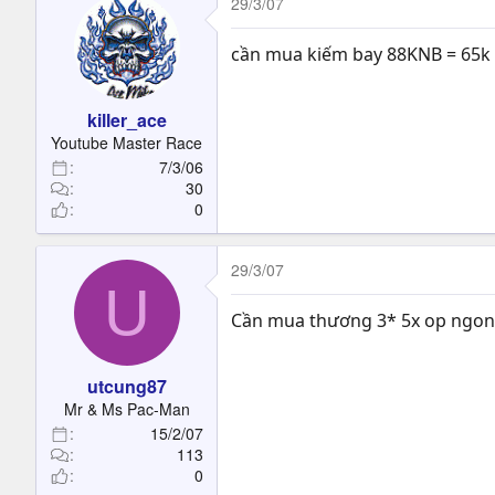
29/3/07
cần mua kiếm bay 88KNB = 65k
killer_ace
Youtube Master Race
7/3/06
30
0
29/3/07
U
Cần mua thương 3* 5x op ngon 
utcung87
Mr & Ms Pac-Man
15/2/07
113
0