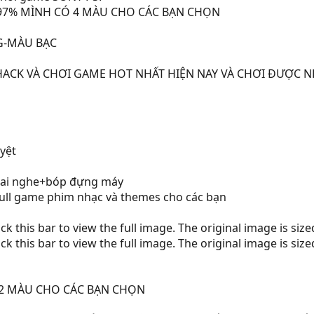
 97% MÌNH CÓ 4 MÀU CHO CÁC BẠN CHỌN
G-MÀU BẠC
Ã HACK VÀ CHƠI GAME HOT NHẤT HIỆN NAY VÀ CHƠI ĐƯỢC
yệt
tai nghe+bóp đựng máy
full game phim nhạc và themes cho các bạn
ck this bar to view the full image. The original image is siz
ck this bar to view the full image. The original image is siz
 2 MÀU CHO CÁC BẠN CHỌN