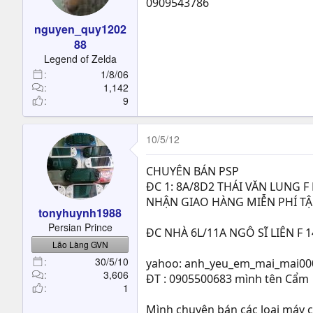
0909543786
n
s
nguyen_quy1202
:
88
Legend of Zelda
1/8/06
1,142
9
10/5/12
CHUYÊN BÁN PSP
ĐC 1: 8A/8D2 THÁI VĂN LUNG 
NHẬN GIAO HÀNG MIỄN PHÍ T
tonyhuynh1988
Persian Prince
ĐC NHÀ 6L/11A NGÔ SĨ LIÊN F
Lão Làng GVN
30/5/10
yahoo: anh_yeu_em_mai_mai00
3,606
ĐT : 0905500683 mình tên Cẩm
1
Mình chuyên bán các loại máy