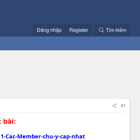
Đăng nhập
Register
Tìm kiếm
#1
 bài:
11-Cac-Member-chu-y-cap-nhat