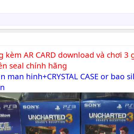
ng kèm AR CARD download và chơi 3 g
n seal chính hãng
n man hinh+CRYSTAL CASE or bao sill
en