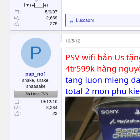
t
I ♥ (+[___]÷)
e
5/6/07
r
2,639
Luccaoni
R
275
e
a
c
10/5/12
P
t
i
PSV wifi bản Us tặ
o
n
4tr599k hàng nguyê
s
psp_no1
:
tang luon mieng da
snake, snake,
snaaaake
total 2 mon phu ki
Lão Làng GVN
19/12/10
8,284
23