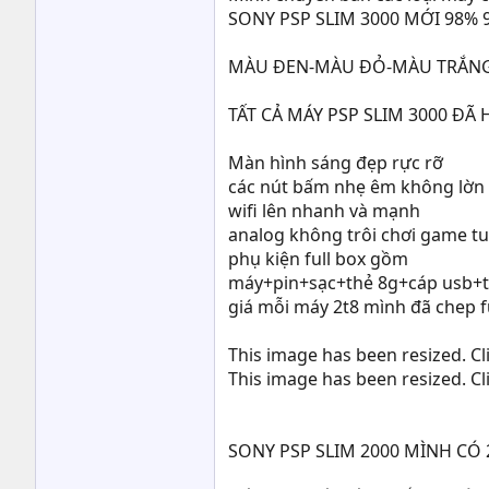
SONY PSP SLIM 3000 MỚI 98%
MÀU ĐEN-MÀU ĐỎ-MÀU TRẮN
TẤT CẢ MÁY PSP SLIM 3000 Đ
Màn hình sáng đẹp rực rỡ
các nút bấm nhẹ êm không lờn
wifi lên nhanh và mạnh
analog không trôi chơi game tu
phụ kiện full box gồm
máy+pin+sạc+thẻ 8g+cáp usb+
giá mỗi máy 2t8 mình đã chep 
This image has been resized. Cli
This image has been resized. Cli
SONY PSP SLIM 2000 MÌNH CÓ