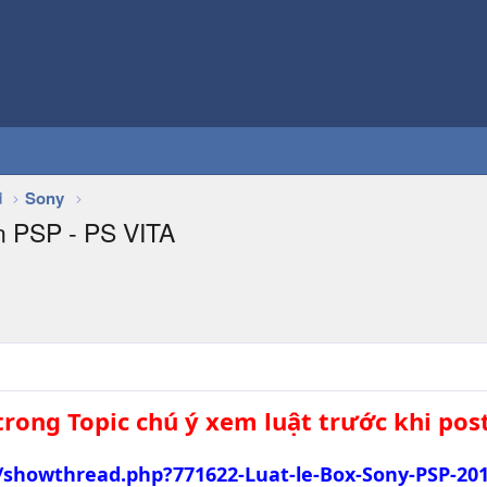
d
Sony
ện PSP - PS VITA
trong Topic chú ý xem luật trước khi post
showthread.php?771622-Luat-le-Box-Sony-PSP-20