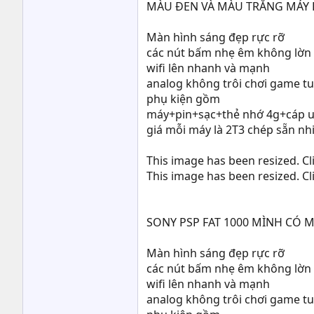
MÀU ĐEN VÀ MÀU TRẮNG MÁY P
Màn hình sáng đẹp rực rỡ
các nút bấm nhẹ êm không lờn
wifi lên nhanh và mạnh
analog không trôi chơi game tu
phụ kiện gồm
máy+pin+sạc+thẻ nhớ 4g+cáp u
giá mỗi máy là 2T3 chép sẵn nh
This image has been resized. Cli
This image has been resized. Cli
SONY PSP FAT 1000 MÌNH CÓ 
Màn hình sáng đẹp rực rỡ
các nút bấm nhẹ êm không lờn
wifi lên nhanh và mạnh
analog không trôi chơi game tu