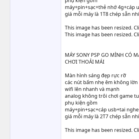
phụ kiện gồm
máy+pin+sạc+thẻ nhớ 4g+cáp u
giá mỗi máy là 1T8 chép sẵn nh
This image has been resized. Cli
This image has been resized. Cli
MÁY SONY PSP GO MÌNH CÓ M
CHƠI THOẢI MÁI
Màn hình sáng đẹp rực rỡ
các nút bấm nhẹ êm không lờn
wifi lên nhanh và mạnh
analog không trôi chơi game tu
phụ kiện gồm
máy+pin+sạc+cáp usb+tai nghe
giá mỗi máy là 2T7 chép sẵn nh
This image has been resized. Cli