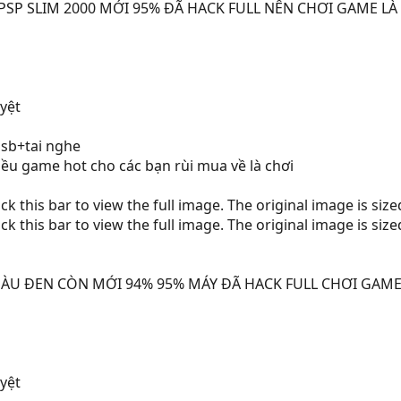
SP SLIM 2000 MỚI 95% ĐÃ HACK FULL NÊN CHƠI GAME LÀ
yệt
sb+tai nghe
iều game hot cho các bạn rùi mua về là chơi
ck this bar to view the full image. The original image is siz
ck this bar to view the full image. The original image is siz
MÀU ĐEN CÒN MỚI 94% 95% MÁY ĐÃ HACK FULL CHƠI GAME
yệt