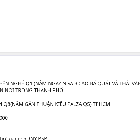
F BẾN NGHÉ Q1 (NẰM NGAY NGÃ 3 CAO BÁ QUÁT VÀ THÁI V
ẬN NƠI TRONG THÀNH PHỐ
 14 Q8(NẰM GẦN THUẬN KIỀU PALZA Q5) TPHCM
000
 chơi game SONY PSP