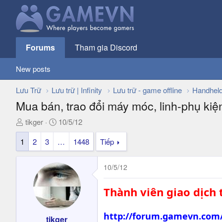
Forums
Tham gia Discord
New posts
Lưu Trữ
Lưu trữ | Infinity
Lưu trữ - game offline
Handhel
Mua bán, trao đổi máy móc, linh-phụ ki
T
N
tikger
10/5/12
h
g
1
2
3
…
1448
Tiếp
r
à
e
y
a
g
10/5/12
d
ử
s
i
Thành viên giao dịch 
t
a
r
http://forum.gamevn.com/
tikger