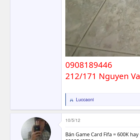
0908189446
212/171 Nguyen V
Luccaoni
R
e
a
c
10/5/12
t
i
Bán Game Card Fifa = 600K hay 
o