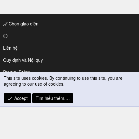
Chọn giao diện
Liên hệ
Quy định và Nội quy
Privacy Policy
This site uses cookies. By continuing to use this site, you are
agreeing to our use of cookies.
Trợ giúp
R
Accept
Tìm hiểu thêm.…
S
S