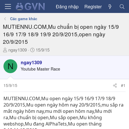
Đăng nhập
Register
Các game khác
MUTIENNU.COM,Mu chuẩn bị open ngày 15/9
16/9 17/9 18/9 19/9 20/9/2015,open ngày
20/9/2015
T
N
ngay1309
15/9/15
h
g
r
à
ngay1309
N
e
y
Youtube Master Race
a
g
d
ử
15/9/15
#1
s
i
t
a
MUTIENNU.COM,Mu open ngày 15/9 16/9 17/9 18/9
r
20/9/2015,Mu open ngày hôm nay 20/9/2015,mu sắp ra
t
mắt ngày hôm nay,mu mới open hôm nay,Mu mới
e
ra,Mu chuẩn bị open,Mu sắp open,Mu không
r
webshop,Mu đang AlPhaTets,Mu open tháng