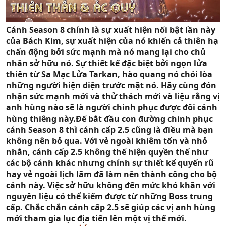
Cánh Season 8 chính là sự xuất hiện nổi bật lần này
của Bách Kim, sự xuất hiện của nó khiến cả thiên hạ
chấn động bởi sức mạnh mà nó mang lại cho chủ
nhân sở hữu nó. Sự thiết kế đặc biệt bởi ngọn lửa
thiên từ Sa Mạc Lửa Tarkan, hào quang nó chói lòa
những người hiện diện trước mặt nó. Hãy cùng đón
nhận sức mạnh mới và thử thách mới và liệu rằng vị
anh hùng nào sẽ là người chinh phục được đôi cánh
hùng thiêng này.Để bắt đầu con đường chinh phục
cánh Season 8 thì cánh cấp 2.5 cũng là điều mà bạn
không nên bỏ qua. Với vẻ ngoài khiêm tốn và nhỏ
nhắn, cánh cấp 2.5 không thể hiện quyền thế như
các bộ cánh khác nhưng chính sự thiết kế quyến rũ
hay vẻ ngoài lịch lãm đã làm nên thành công cho bộ
cánh này. Việc sở hữu không đến mức khó khăn với
nguyên liệu có thể kiếm được từ những Boss trung
cấp. Chắc chắn cánh cấp 2.5 sẽ giúp các vị anh hùng
mới tham gia lục địa tiến lên một vị thế mới.