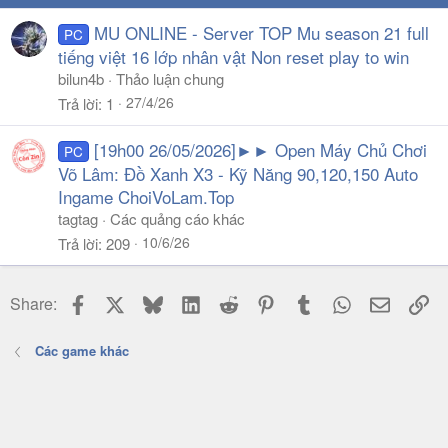
MU ONLINE - Server TOP Mu season 21 full
PC
tiếng việt 16 lớp nhân vật Non reset play to win
bilun4b
Thảo luận chung
27/4/26
Trả lời
1
[19h00 26/05/2026]►► Open Máy Chủ Chơi
PC
Võ Lâm: Đồ Xanh X3 - Kỹ Năng 90,120,150 Auto
Ingame ChoiVoLam.Top
tagtag
Các quảng cáo khác
10/6/26
Trả lời
209
Facebook
X
Bluesky
LinkedIn
Reddit
Pinterest
Tumblr
WhatsApp
Email
Li
Share:
Các game khác