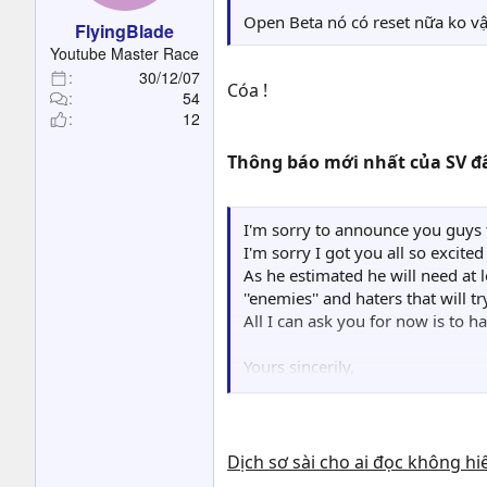
Open Beta nó có reset nữa ko v
FlyingBlade
Youtube Master Race
30/12/07
Cóa !
54
12
Thông báo mới nhất của SV đ
I'm sorry to announce you guys th
I'm sorry I got you all so excite
As he estimated he will need at 
''enemies'' and haters that will t
All I can ask you for now is to 
Yours sincerily,
Shusui.
Dịch sơ sài cho ai đọc không hiể