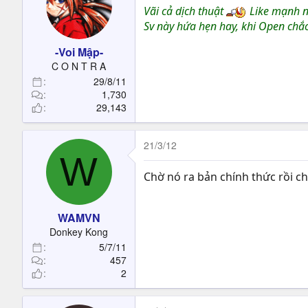
Vãi cả dịch thuật
Like mạnh 
Sv này hứa hẹn hay, khi Open chắ
-Voi Mập-
C O N T R A
29/8/11
1,730
29,143
21/3/12
W
Chờ nó ra bản chính thức rồi ch
WAMVN
Donkey Kong
5/7/11
457
2