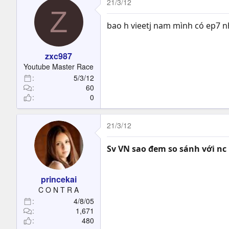
21/3/12
Z
bao h vieetj nam mình có ep7 n
zxc987
Youtube Master Race
5/3/12
60
0
21/3/12
Sv VN sao đem so sánh với nc
princekai
C O N T R A
4/8/05
1,671
480