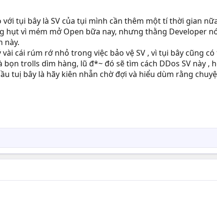
o với tụi bây là SV của tụi mình cần thêm một tí thời gian n
ng hụt vì mém mở Open bữa nay, nhưng thằng Developer nó cầ
n này.
vài cái rúm rớ nhỏ trong việc bảo vệ SV , vì tụi bây cũng có
 bọn trolls dìm hàng, lũ đ*~ đó sẽ tìm cách DDos SV này , ho
cầu tuị bây là hãy kiên nhẫn chờ đợi và hiểu dùm rằng chuy