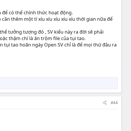
ữa để có thể chính thức hoạt động.
n thêm một tí xíu xíu xíu xíu xíu thời gian nữa để
 thể tưởng tượng đó , SV kiểu này ra đời sẽ phải
ặc thậm chí là ăn trộm file của tụi tao.
ện tụi tao hoãn ngày Open SV chỉ là để mọi thứ đâu ra
#44