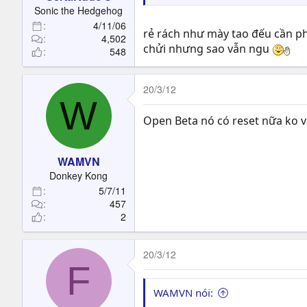
t
Sonic the Hedgehog
e
4/11/06
r
rẻ rách như mày tao đếu cần ph
4,502
chửi nhưng sao vẫn ngu
548
20/3/12
W
Open Beta nó có reset nữa ko 
WAMVN
Donkey Kong
5/7/11
457
2
20/3/12
F
WAMVN nói: