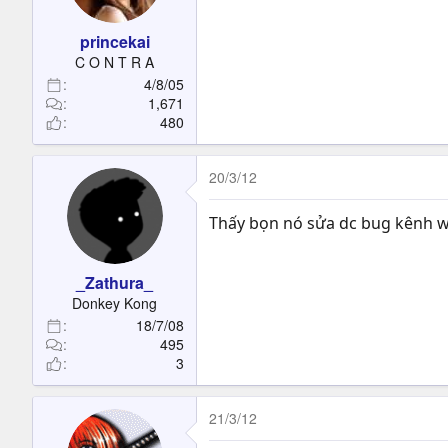
princekai
C O N T R A
4/8/05
1,671
480
20/3/12
Thấy bọn nó sửa dc bug kênh whi
_Zathura_
Donkey Kong
18/7/08
495
3
21/3/12