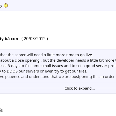
ậy
ây bà con
: ( 20/03/2012 )
at the server will need a little more time to go live.
d about a close opening , but the developer needs a little bit more
least 3 days to fix some small issues and to set a good server pro
ry to DDOS our servers or even try to get our files.
have patience and understand that we are postponing this in order 
Click to expand...
u :