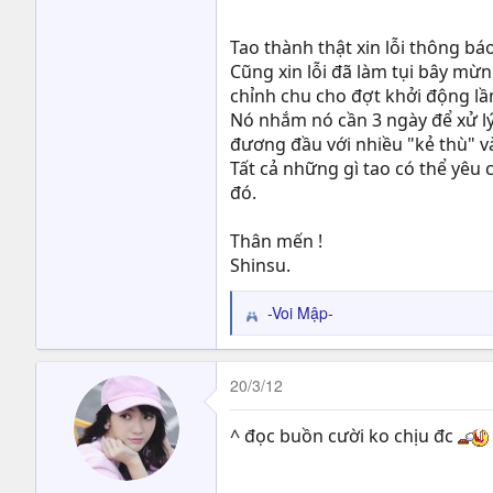
Tao thành thật xin lỗi thông bá
Cũng xin lỗi đã làm tụi bây mừ
chỉnh chu cho đợt khởi động lầ
Nó nhắm nó cần 3 ngày để xử lý 
đương đầu với nhiều "kẻ thù" và
Tất cả những gì tao có thể yêu 
đó.
Thân mến !
Shinsu.
-Voi Mập-
R
e
a
c
20/3/12
t
i
^ đọc buồn cười ko chịu đc
o
n
s