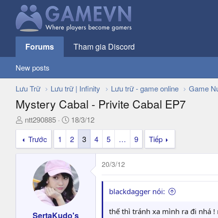
Forums
Tham gia Discord
New posts
Lưu Trữ
Lưu trữ | Infinity
Lưu trữ - game online
Game Nư
Mystery Cabal - Privite Cabal EP7
T
N
ntt290885
18/3/12
h
g
Trước
1
2
3
4
5
…
9
Tiếp
r
à
e
y
a
g
20/3/12
d
ử
s
i
t
blackdagger nói:
a
r
thế thì tránh xa mình ra đi nhá !
SertaKudo's