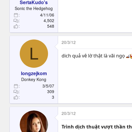
SertaKudo's
:
Sonic the Hedgehog
4/11/06
4,502
548
20/3/12
L
dich quả vê lờ thật là vãi ngọ
longzejkom
Donkey Kong
3/5/07
309
3
20/3/12
Trình dịch thuật vượt thần 