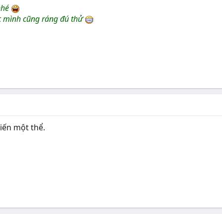
nhé
c mình cũng ráng đú thử
iến một thể.