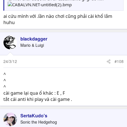
ai cứu mình với .lần nào chơi cũng phải cài khổ lắm
huhu
blackdagger
Mario & Luigi
24/3/12
#108
^
^
^
cài game lại qua ổ khác : E , F
tắt cái anti khi play và cài game .
SertaKudo's
Sonic the Hedgehog