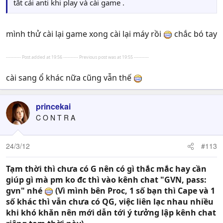
tắt cái anti khi play và cài game .
mình thử cài lại game xong cài lại máy rồi
chắc bó tay
---------- Post added at 19:56 ---------- Previous post was at 19:55 ----------
cài sang ổ khác nữa cũng vẫn thế
princekai
C O N T R A
24/3/12
#113
Tạm thời thì chưa có G nên có gì thắc mắc hay cần
giúp gì mà pm ko đc thì vào kênh chat "GVN, pass:
gvn" nhé
(Vì mình bên Proc, 1 số bạn thì Cape và 1
số khác thì vẫn chưa có QG, việc liên lạc nhau nhiều
khi khó khăn nên mới dẫn tới ý tưởng lập kênh chat