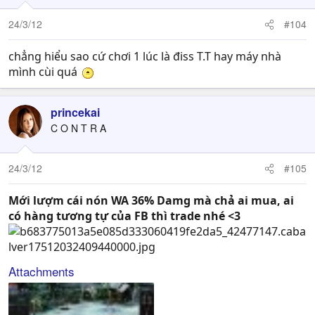
24/3/12
#104
chẳng hiểu sao cứ chơi 1 lúc là điss T.T hay máy nhà
mình cùi quá
princekai
C O N T R A
24/3/12
#105
Mới lượm cái nón WA 36% Damg mà chả ai mua, ai
có hàng tương tự của FB thì trade nhé <3
Attachments