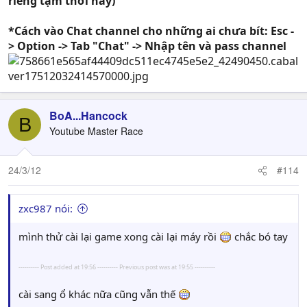
riêng tạm thời này)
*Cách vào Chat channel cho những ai chưa bít: Esc -
> Option -> Tab "Chat" -> Nhập tên và pass channel
BoA...Hancock
B
Youtube Master Race
24/3/12
#114
zxc987 nói:
mình thử cài lại game xong cài lại máy rồi
chắc bó tay
---------- Post added at 19:56 ---------- Previous post was at 19:55 ----------
cài sang ổ khác nữa cũng vẫn thế