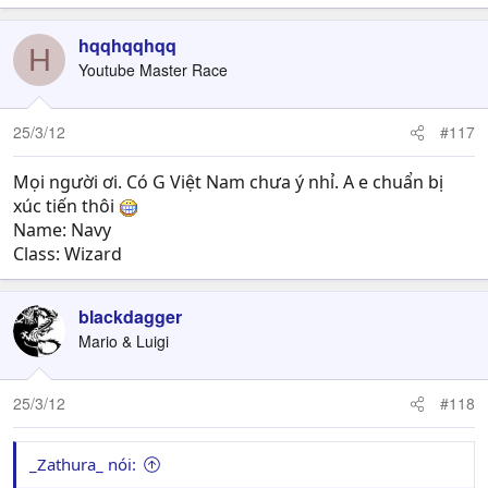
hqqhqqhqq
H
Youtube Master Race
25/3/12
#117
Mọi người ơi. Có G Việt Nam chưa ý nhỉ. A e chuẩn bị
xúc tiến thôi
Name: Navy
Class: Wizard
blackdagger
Mario & Luigi
25/3/12
#118
_Zathura_ nói: