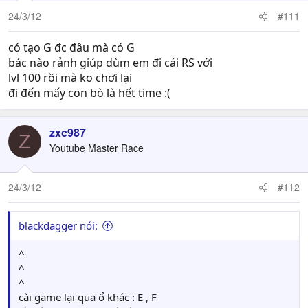
24/3/12
#111
có tạo G đc đâu mà có G
bác nào rảnh giúp dùm em đi cái RS với
lvl 100 rồi mà ko chơi lại
đi đến mấy con bò là hết time :(
zxc987
Z
Youtube Master Race
24/3/12
#112
blackdagger nói:
^
^
^
cài game lại qua ổ khác : E , F