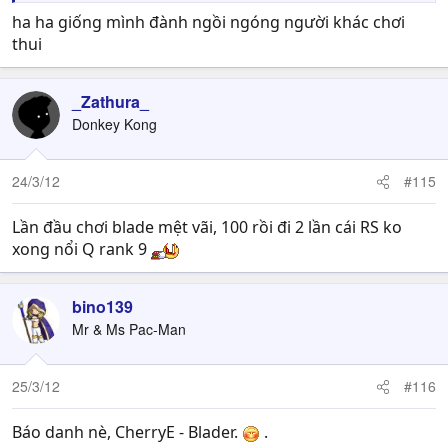
ha ha giống mình đành ngồi ngóng người khác chơi
thui
_Zathura_
Donkey Kong
24/3/12
#115
Lần đầu chơi blade mệt vãi, 100 rồi đi 2 lần cái RS ko
xong nổi Q rank 9
bino139
Mr & Ms Pac-Man
25/3/12
#116
Báo danh nè, CherryE - Blader.
.