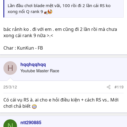
Lần đầu chơi blade mệt vãi, 100 rồi đi 2 lần cái RS ko
xong nổi Q rank 9
bác rảnh ko . đi với em . em cũng đi 2 lần rồi mà chưa
xong cái rank 9 nữa >.<
Char : KunKun - FB
hqqhqqhqq
H
Youtube Master Race
25/3/12
#119
Có cái vụ RS à. ai cho e hỏi điều kiện + cách RS vs.. Mới
chơi chả biết
ntt290885
N