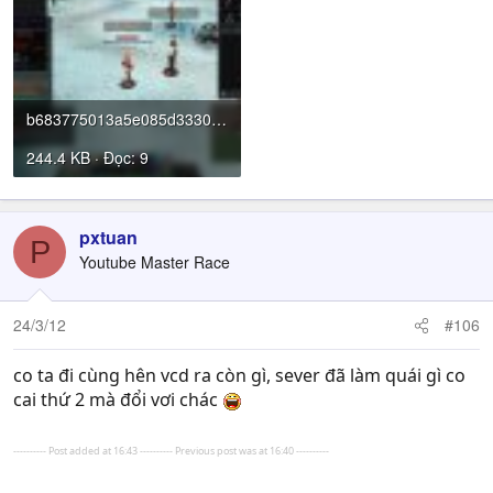
b683775013a5e085d333060419fe2da5_42477147.cabalver17512032409440000.jpg
244.4 KB · Đọc: 9
pxtuan
P
Youtube Master Race
24/3/12
#106
co ta đi cùng hên vcd ra còn gì, sever đã làm quái gì co
cai thứ 2 mà đổi vơi chác
---------- Post added at 16:43 ---------- Previous post was at 16:40 ----------