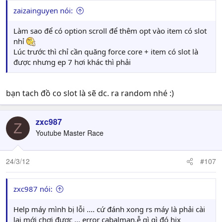
zaizainguyen nói:
Làm sao để có option scroll để thêm opt vào item có slot
nhỉ
Lúc trước thì chỉ cần quăng force core + item có slot là
được nhưng ep 7 hơi khác thì phải
bạn tach đồ co slot là sẽ dc. ra random nhé :)
zxc987
Z
Youtube Master Race
24/3/12
#107
zxc987 nói:
Help máy mình bị lỗi .... cứ đánh xong rs máy là phải cài
lại mới chơi được ... error cabalman.ễ gì gì đó hix