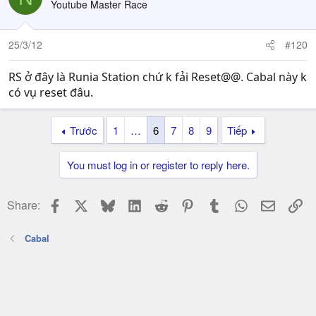
Youtube Master Race
25/3/12
#120
RS ở đây là Runia Station chứ k fải Reset@@. Cabal này k
có vụ reset đâu.
Trước
1
…
6
7
8
9
Tiếp
You must log in or register to reply here.
Facebook
X
Bluesky
LinkedIn
Reddit
Pinterest
Tumblr
WhatsApp
Email
Li
Share:
Cabal