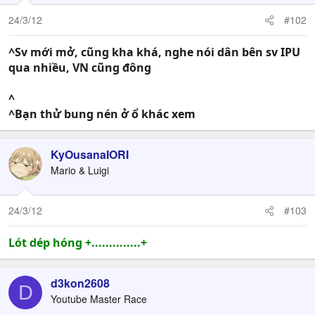
24/3/12
#102
^Sv mới mở, cũng kha khá, nghe nói dân bên sv IPU
qua nhiều, VN cũng đông
^
^Bạn thử bung nén ở ổ khác xem
KyOusanaIORI
Mario & Luigi
24/3/12
#103
Lót dép hóng +..............+
d3kon2608
D
Youtube Master Race