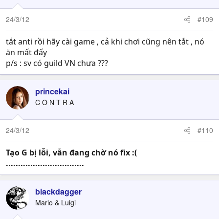
24/3/12
#109
tắt anti rồi hãy cài game , cả khi chơi cũng nên tắt , nó
ăn mất đấy
p/s : sv có guild VN chưa ???
princekai
C O N T R A
24/3/12
#110
Tạo G bị lỗi, vẫn đang chờ nó fix :(
................................
blackdagger
Mario & Luigi