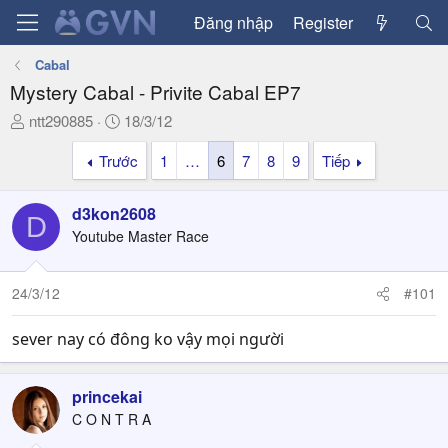
Đăng nhập
Register
Cabal
Mystery Cabal - Privite Cabal EP7
T
N
ntt290885
18/3/12
h
g
Trước
1
…
6
7
8
9
Tiếp
r
à
e
y
a
g
d3kon2608
D
d
ử
Youtube Master Race
s
i
t
a
24/3/12
#101
r
t
sever nay có đông ko vậy mọi người
e
r
princekai
C O N T R A