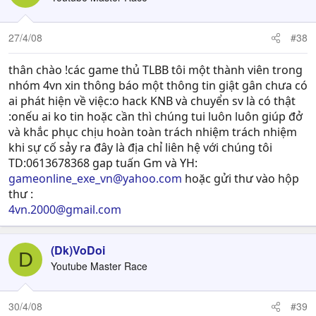
27/4/08
#38
thân chào !các game thủ TLBB tôi một thành viên trong
nhóm 4vn xin thông báo một thông tin giật gân chưa có
ai phát hiện về việc:o hack KNB và chuyển sv là có thật
:onếu ai ko tin hoặc cần thì chúng tui luôn luôn giúp đở
và khắc phục chịu hoàn toàn trách nhiệm trách nhiệm
khi sự cố sảy ra đây là địa chỉ liên hệ với chúng tôi
TD:0613678368 gap tuấn Gm và YH:
gameonline_exe_vn@yahoo.com
hoặc gửi thư vào hộp
thư :
4vn.2000@gmail.com
(Dk)VoDoi
D
Youtube Master Race
30/4/08
#39