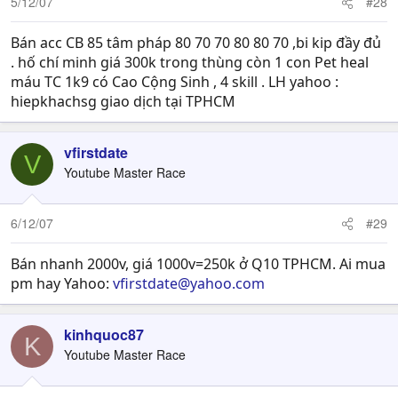
5/12/07
#28
Bán acc CB 85 tâm pháp 80 70 70 80 80 70 ,bi kip đầy đủ
. hố chí minh giá 300k trong thùng còn 1 con Pet heal
máu TC 1k9 có Cao Cộng Sinh , 4 skill . LH yahoo :
hiepkhachsg giao dịch tại TPHCM
vfirstdate
V
Youtube Master Race
6/12/07
#29
Bán nhanh 2000v, giá 1000v=250k ở Q10 TPHCM. Ai mua
pm hay Yahoo:
vfirstdate@yahoo.com
kinhquoc87
K
Youtube Master Race