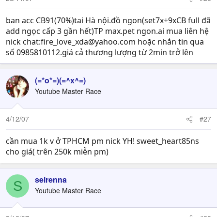
ban acc CB91(70%)tai Hà nội.đồ ngon(set7x+9xCB full đã
add ngọc cấp 3 gần hết)TP max.pet ngon.ai mua liên hệ
nick chat:
fire_love_xda@yahoo.com
hoặc nhắn tin qua
số 0985810112.giá cả thương lượng từ 2min trở lên
(=*o*=)(=^x^=)
Youtube Master Race
4/12/07
#27
cần mua 1k v ở TPHCM pm nick YH! sweet_heart85ns
cho giá( trên 250k miễn pm)
seirenna
S
Youtube Master Race