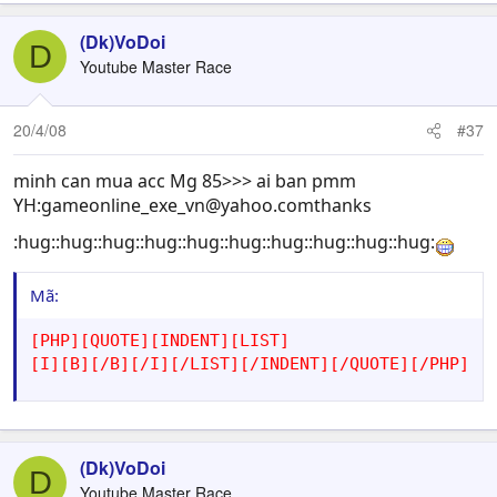
(Dk)VoDoi
D
Youtube Master Race
20/4/08
#37
minh can mua acc Mg 85>>> ai ban pmm
YH:
gameonline_exe_vn@yahoo.comthanks
:hug::hug::hug::hug::hug::hug::hug::hug::hug::hug:
Mã:
[PHP][QUOTE][INDENT][LIST]

[I][B][/B][/I][/LIST][/INDENT][/QUOTE][/PHP]
(Dk)VoDoi
D
Youtube Master Race