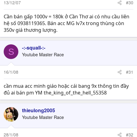
13/12/07
#30
Cần bán gấp 1000v = 180k ở Cần Thơ ai có nhu cầu liên
hệ số 0938119365. Bán acc MG lv7x trong thùng còn
350v giá thương lượng.
-:-squall-:-
S
Youtube Master Race
16/1/08
#31
cần mua acc minh giáo hoặc cái bang 9x thông tin đầy
đủ ai bán pm YM the_king_of_the_hell_55358
thieulong2005
Youtube Master Race
28/1/08
#32