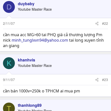
duybaby
D
Youtube Master Race
2/11/07
#22
cần mua acc MG>60 tai PHQ giá cả thương lượng Pm
nick
minh_tunglxvn94@yahoo.com
tai long xuyen tỉnh
an giang
khanhvis
K
Youtube Master Race
9/11/07
#23
cần bán 1000v=250k o TPHCM ai mua pm
thanhlong89
T
Youtube Master Race