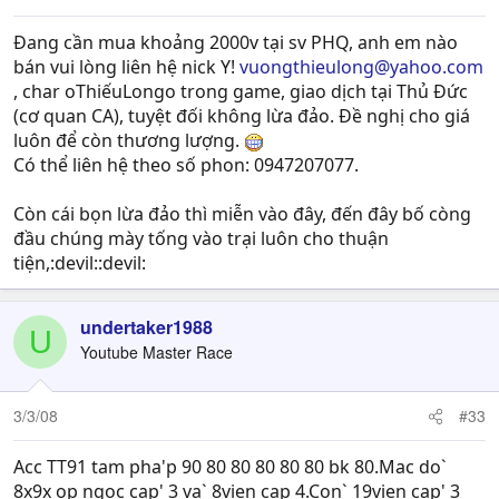
Đang cần mua khoảng 2000v tại sv PHQ, anh em nào
bán vui lòng liên hệ nick Y!
vuongthieulong@yahoo.com
, char oThiếuLongo trong game, giao dịch tại Thủ Đức
(cơ quan CA), tuyệt đối không lừa đảo. Đề nghị cho giá
luôn để còn thương lượng.
Có thể liên hệ theo số phon: 0947207077.
Còn cái bọn lừa đảo thì miễn vào đây, đến đây bố còng
đầu chúng mày tống vào trại luôn cho thuận
tiện,:devil::devil:
undertaker1988
U
Youtube Master Race
3/3/08
#33
Acc TT91 tam pha'p 90 80 80 80 80 80 bk 80.Mac do`
8x9x op ngoc cap' 3 va` 8vien cap 4.Con` 19vien cap' 3