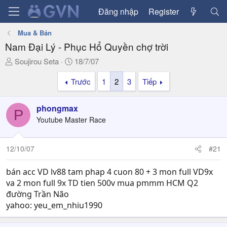
Đăng nhập
Register
Mua & Bán
Nam Đại Lý - Phục Hổ Quyền chợ trời
T
N
Soujirou Seta
18/7/07
h
g
Trước
1
2
3
Tiếp
r
à
e
y
a
g
phongmax
P
d
ử
Youtube Master Race
s
i
t
a
12/10/07
#21
r
t
bán acc VD lv88 tam phap 4 cuon 80 + 3 mon full VD9x
e
va 2 mon full 9x TD tien 500v mua pmmm HCM Q2
r
đường Trần Não
yahoo: yeu_em_nhiu1990