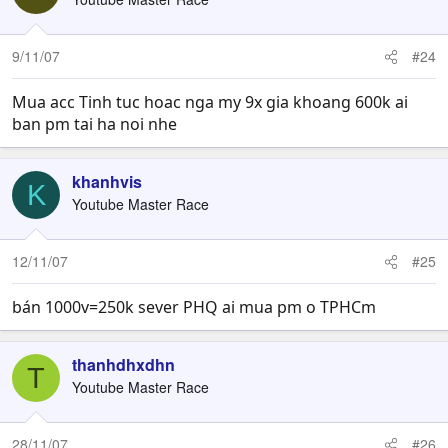
9/11/07
#24
Mua acc Tinh tuc hoac nga my 9x gia khoang 600k ai
ban pm tai ha noi nhe
khanhvis
K
Youtube Master Race
12/11/07
#25
bán 1000v=250k sever PHQ ai mua pm o TPHCm
thanhdhxdhn
T
Youtube Master Race
28/11/07
#26