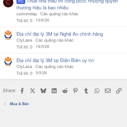
Thuế nhà thầu thi công pccc nhượng quyền
PC
C
thương hiệu là bao nhiêu
csevendap
Các quảng cáo khác
13/6/26
Trả lời
0
Địa chỉ đại lý 3M tại Nghệ An chính hãng
CtyLasa
Các quảng cáo khác
16/5/26
Trả lời
0
Địa chỉ đại lý 3M tại Điện Biên uy tín
CtyLasa
Các quảng cáo khác
5/5/26
Trả lời
0
Facebook
X
Bluesky
LinkedIn
Reddit
Pinterest
Tumblr
WhatsApp
Email
Li
Share:
Mua & Bán