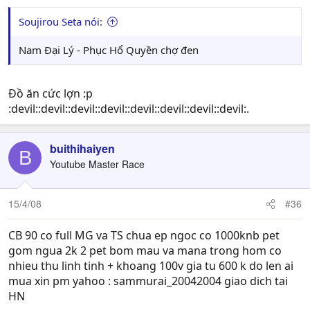
Soujirou Seta nói:
Nam Đại Lý - Phục Hổ Quyền chợ đen
Đồ ăn cức lợn :p
:devil::devil::devil::devil::devil::devil::devil::devil:.
buithihaiyen
B
Youtube Master Race
15/4/08
#36
CB 90 co full MG va TS chua ep ngoc co 1000knb pet
gom ngua 2k 2 pet bom mau va mana trong hom co
nhieu thu linh tinh + khoang 100v gia tu 600 k do len ai
mua xin pm yahoo : sammurai_20042004 giao dich tai
HN