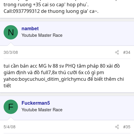
trong ruong +35 cai so cap' hop phu`.
Call:0937799312 de thuong luong gia' ca~.
nambet
N
Youtube Master Race
30/3/08
#34
tui cần bán acc MG lv 88 sv PHQ tâm pháp 80 xài đồ
giám định và đồ full7,8x thú cưỡi 6x có gì pm
yahoo:boycuchuoi_ditim_girlchymcu để biết thêm chi
tiết
Fuckerman5
F
Youtube Master Race
5/4/08
#35