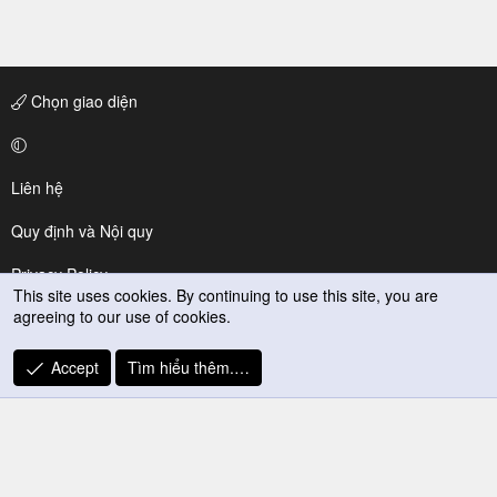
Chọn giao diện
Liên hệ
Quy định và Nội quy
Privacy Policy
This site uses cookies. By continuing to use this site, you are
agreeing to our use of cookies.
Trợ giúp
R
Accept
Tìm hiểu thêm.…
S
S