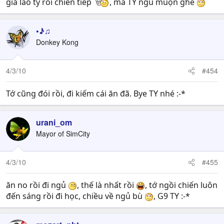
giả lao tý rồi chiến tiếp
, mà TY ngủ muộn ghê
•♪♫
Donkey Kong
4/3/10
#454
Tớ cũng đói rồi, đi kiếm cái ăn đã. Bye TY nhé :-*
urani_om
Mayor of SimCity
4/3/10
#455
ăn no rồi đi ngủ
, thế là nhất rồi
, tớ ngồi chiến luôn
đến sáng rồi đi học, chiều về ngủ bù
, G9 TY :-*