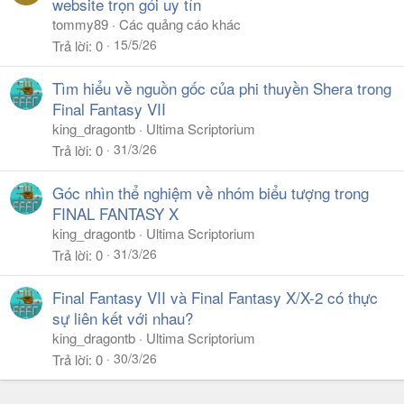
website trọn gói uy tín
tommy89
Các quảng cáo khác
15/5/26
Trả lời
0
Tìm hiểu về nguồn gốc của phi thuyền Shera trong
Final Fantasy VII
king_dragontb
Ultima Scriptorium
31/3/26
Trả lời
0
Góc nhìn thể nghiệm về nhóm biểu tượng trong
FINAL FANTASY X
king_dragontb
Ultima Scriptorium
31/3/26
Trả lời
0
Final Fantasy VII và Final Fantasy X/X-2 có thực
sự liên kết với nhau?
king_dragontb
Ultima Scriptorium
30/3/26
Trả lời
0