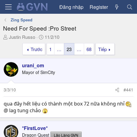
Đăng nhập
Register
Zing Speed
Need For Speed :Pro Street
T
N
Justin Russo
11/2/10
h
g
Trước
1
…
23
…
68
Tiếp
r
à
e
y
a
g
urani_om
d
ử
Mayor of SimCity
s
i
t
a
3/3/10
#441
r
t
qua đây hết liệu có thành một box 72 nữa không nhỉ
e
@ lag tung chảo
r
*FirstLove*
Dragon Quest
Lão Làng GVN