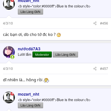
mozart_nht
<b style="color:#0000ff">Blue is the colour</b>
Lão Làng GVN
4/3/10
#456
các bạn ơi, db cho tớ đc ko ?
nướcđá7A3
Lười lắm
Moderator
Lão Làng GVN
4/3/10
#457
dĩ nhiên là... hông rồi
mozart_nht
<b style="color:#0000ff">Blue is the colour</b>
Lão Làng GVN