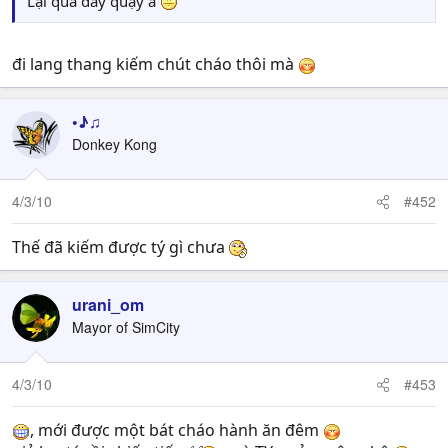
Lại qua đây quậy à
đi lang thang kiếm chút cháo thôi mà
•♪♫
Donkey Kong
4/3/10
#452
Thế đã kiếm được tý gì chưa
urani_om
Mayor of SimCity
4/3/10
#453
, mới được một bát cháo hành ăn đêm