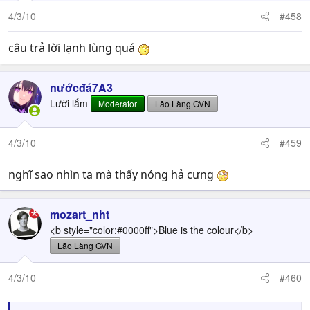
4/3/10
#458
câu trả lời lạnh lùng quá
nướcđá7A3
Lười lắm
Moderator
Lão Làng GVN
4/3/10
#459
nghĩ sao nhìn ta mà thấy nóng hả cưng
mozart_nht
<b style="color:#0000ff">Blue is the colour</b>
Lão Làng GVN
4/3/10
#460