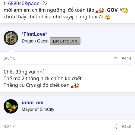
t=688040&page=22
mời anh em chiêm ngưỡng, đỏ toàn tập
,
GOV
chưa thấy chết nhiều như vâyij trong box 72
*FirstLove*
Dragon Quest
Lão Làng GVN
3/3/10
#444
Chết đông vui nhỉ
Thế mà 2 thằng nick chính ko chết
Thằng cu Crys gì đó chết oan
urani_om
Mayor of SimCity
3/3/10
#445