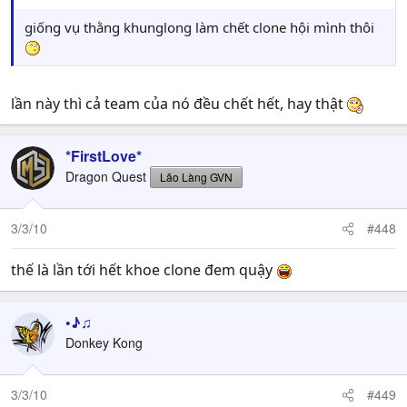
giống vụ thằng khunglong làm chết clone hội mình thôi
lần này thì cả team của nó đều chết hết, hay thật
*FirstLove*
Dragon Quest
Lão Làng GVN
3/3/10
#448
thế là lần tới hết khoe clone đem quậy
•♪♫
Donkey Kong
3/3/10
#449