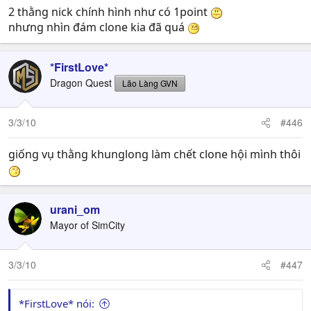
2 thằng nick chính hình như có 1point
nhưng nhìn đám clone kia đã quá
*FirstLove*
Dragon Quest
Lão Làng GVN
3/3/10
#446
giống vụ thằng khunglong làm chết clone hội mình thôi
urani_om
Mayor of SimCity
3/3/10
#447
*FirstLove* nói: