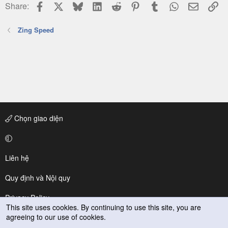
Facebook
X
Bluesky
LinkedIn
Reddit
Pinterest
Tumblr
WhatsApp
Email
Li
Share:
Zing Speed
Chọn giao diện
Liên hệ
Quy định và Nội quy
Privacy Policy
This site uses cookies. By continuing to use this site, you are
agreeing to our use of cookies.
Trợ giúp