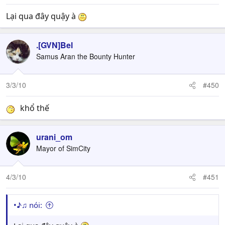
Lại qua đây quậy à
.[GVN]Bel
Samus Aran the Bounty Hunter
3/3/10
#450
khổ thế
urani_om
Mayor of SimCity
4/3/10
#451
•♪♫ nói: