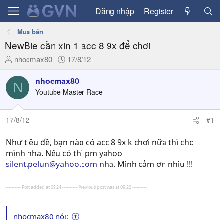
Đăng nhập
Register
Mua bán
NewBie cần xin 1 acc 8 9x để chơi
T
N
nhocmax80
17/8/12
h
g
r
à
nhocmax80
N
e
y
Youtube Master Race
a
g
d
ử
17/8/12
#1
s
i
t
a
Như tiêu đề, bạn nào có acc 8 9x k chơi nữa thì cho
r
mình nha. Nếu có thì pm yahoo
t
silent.pelun@yahoo.com
nha. Mình cảm ơn nhìu !!!
e
r
---------- Post added at 09:24 ---------- Previous post was at 09:22 ----------
nhocmax80 nói: