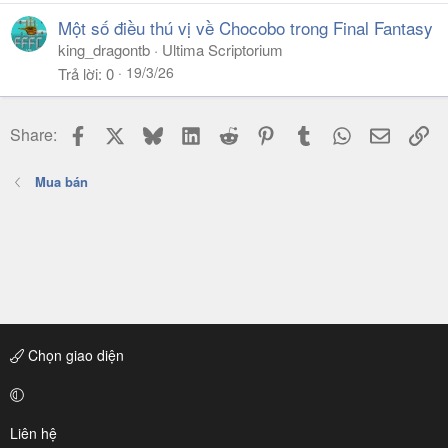
Một số điều thú vị về Chocobo trong Final Fantasy
king_dragontb
Ultima Scriptorium
19/3/26
Trả lời
0
Facebook
X
Bluesky
LinkedIn
Reddit
Pinterest
Tumblr
WhatsApp
Email
Li
Share:
Mua bán
Chọn giao diện
Liên hệ