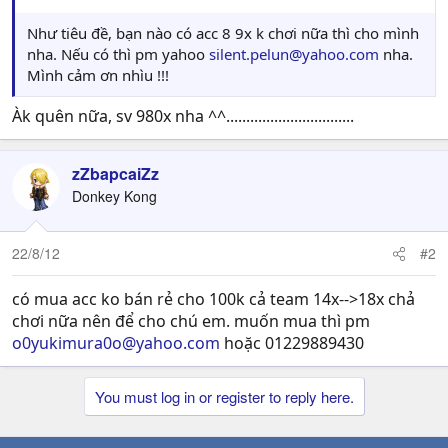
Như tiêu đề, bạn nào có acc 8 9x k chơi nữa thì cho mình
nha. Nếu có thì pm yahoo
silent.pelun@yahoo.com
nha.
Mình cảm ơn nhìu !!!
Àk quên nữa, sv 980x nha ^^................................
zZbapcaiZz
Donkey Kong
22/8/12
#2
có mua acc ko bán rẻ cho 100k cả team 14x-->18x chả
chơi nữa nên để cho chú em. muốn mua thì pm
o0yukimura0o@yahoo.com
hoặc 01229889430
You must log in or register to reply here.