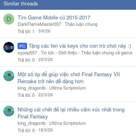
Similar threads
Tìm Game Mobile cũ 2015-2017
D
DarkFlameMaster007
Thảo luận chung
3/6/26
Trả lời
1
Tặng các fen vài keys cho con trò chơi này :)
PC
sypop557
Tin tức - Giới thiệu - Thảo luận chung về game
23/3/26
Trả lời
0
Một số tip để giúp việc chơi Final Fantasy VII
Remake trở nên dễ dàng hơn
king_dragontb
Ultima Scriptorium
22/3/26
Trả lời
0
Những cái chết để lại nhiều cảm xúc nhất trong
Final Fantasy
king_dragontb
Ultima Scriptorium
18/3/26
Trả lời
0