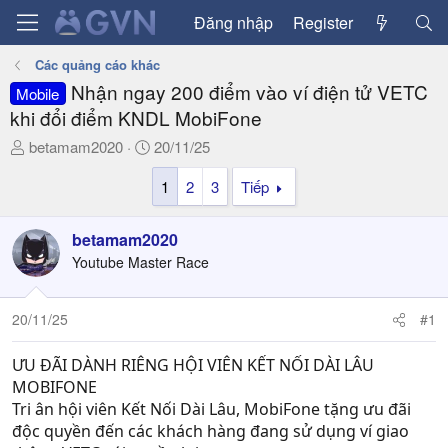
Đăng nhập
Register
Các quảng cáo khác
Nhận ngay 200 điểm vào ví điện tử VETC
Mobile
khi đổi điểm KNDL MobiFone
T
N
betamam2020
20/11/25
h
g
1
2
3
Tiếp
r
à
e
y
a
g
betamam2020
d
ử
Youtube Master Race
s
i
t
a
20/11/25
#1
r
t
ƯU ĐÃI DÀNH RIÊNG HỘI VIÊN KẾT NỐI DÀI LÂU
e
MOBIFONE
r
Tri ân hội viên Kết Nối Dài Lâu, MobiFone tặng ưu đãi
độc quyền đến các khách hàng đang sử dụng ví giao