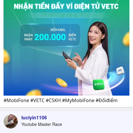
#MobiFone #VETC #CSKH #MyMobiFone #Đổiđiểm
luciyin1106
Youtube Master Race