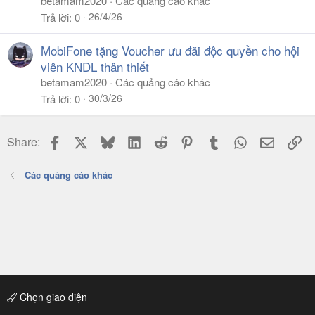
betamam2020
Các quảng cáo khác
26/4/26
Trả lời
0
MobiFone tặng Voucher ưu đãi độc quyền cho hội
viên KNDL thân thiết
betamam2020
Các quảng cáo khác
30/3/26
Trả lời
0
Facebook
X
Bluesky
LinkedIn
Reddit
Pinterest
Tumblr
WhatsApp
Email
Li
Share:
Các quảng cáo khác
Chọn giao diện