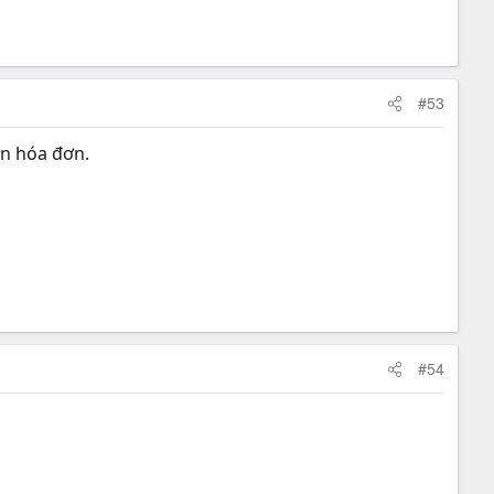
#53
án hóa đơn.
#54