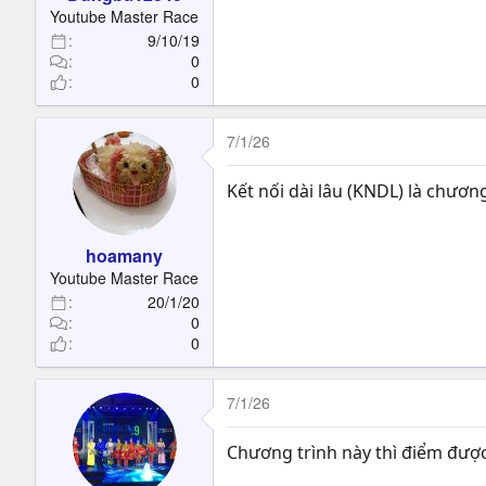
t
Youtube Master Race
e
9/10/19
r
0
0
7/1/26
Kết nối dài lâu (KNDL) là chươ
hoamany
Youtube Master Race
20/1/20
0
0
7/1/26
Chương trình này thì điểm được