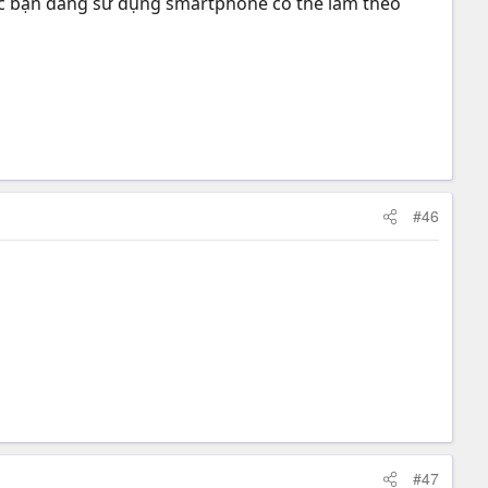
các bạn đang sử dụng smartphone có thể làm theo
#46
#47