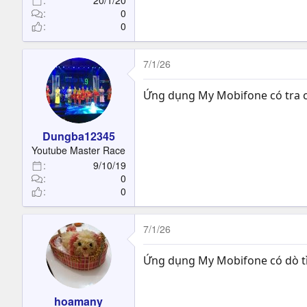
20/1/20
0
0
7/1/26
Ứng dụng My Mobifone có tra cứ
Dungba12345
Youtube Master Race
9/10/19
0
0
7/1/26
Ứng dụng My Mobifone có dò tì
hoamany