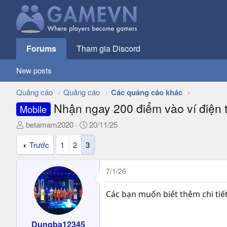
Forums
Tham gia Discord
New posts
Quảng cáo
Quảng cáo
Các quảng cáo khác
Nhận ngay 200 điểm vào ví điện
Mobile
T
N
betamam2020
20/11/25
h
g
Trước
1
2
3
r
à
e
y
a
g
7/1/26
d
ử
s
i
Các bạn muốn biết thêm chi tiết
t
a
r
Dungba12345