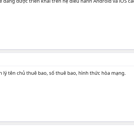
e đang được triển khai trên hệ điều hành Android và iOS 
lý tên chủ thuê bao, số thuê bao, hình thức hòa mạng.