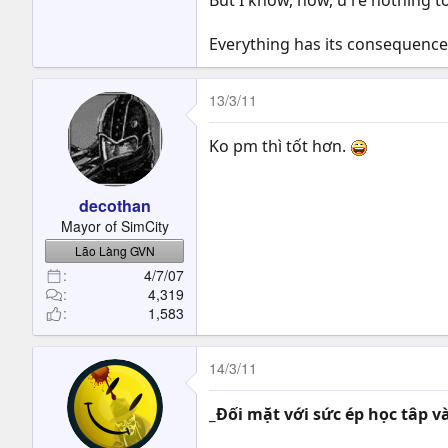
But I know, now, u re nothing to
Everything has its consequences.
13/3/11
Ko pm thì tốt hơn.
decothan
Mayor of SimCity
Lão Làng GVN
4/7/07
4,319
1,583
14/3/11
_Đối mặt với sức ép học tâp 