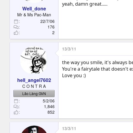
yeah, damn great.....
Well_done
Mr & Ms Pac-Man
22/7/06
176
2
13/3/11
the way you smile, it's always b
You're a fairytale that doesn't exi
Love you :)
hell_angel7602
C O N T R A
Lão Làng GVN
5/2/06
1,846
852
13/3/11