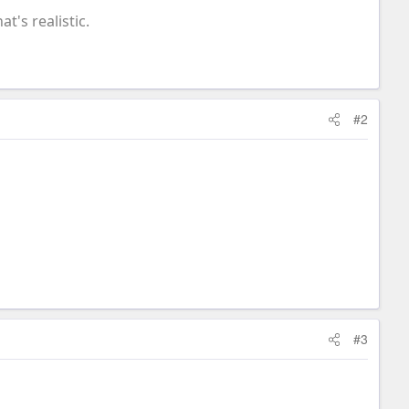
at's realistic.
#2
#3