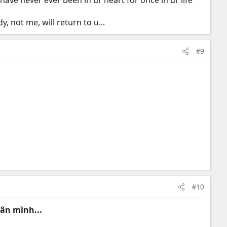
 have never ever been in ur heart for once in ur life
 not me, will return to u...
#9
#10
hân mình...