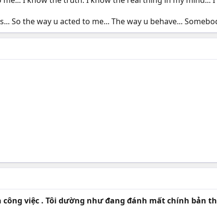
 me... I know the truth. I know the real thing in my mind... I
.. So the way u acted to me... The way u behave... Somebody,
và công việc . Tôi dường như đang đánh mất chính bản t