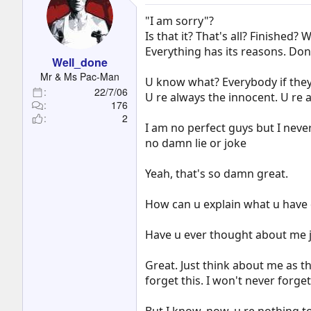
"I am sorry"?
Is that it? That's all? Finished?
Everything has its reasons. Don't
Well_done
Mr & Ms Pac-Man
U know what? Everybody if they d
22/7/06
U re always the innocent. U re a
176
2
I am no perfect guys but I never 
no damn lie or joke
Yeah, that's so damn great.
How can u explain what u have 
Have u ever thought about me ju
Great. Just think about me as th
forget this. I won't never forget t