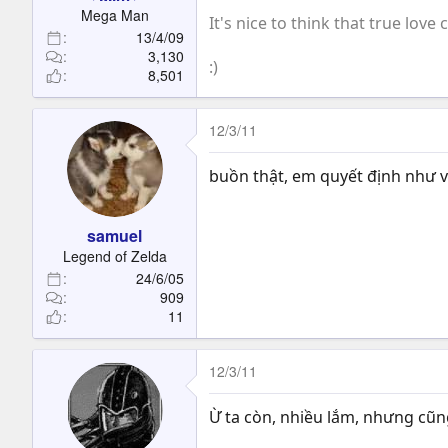
t
Mega Man
It's nice to think that true love c
e
13/4/09
r
3,130
:)
8,501
12/3/11
buồn thật, em quyết định như vậ
samuel
Legend of Zelda
24/6/05
909
11
12/3/11
Ừ ta còn, nhiều lắm, nhưng cũn