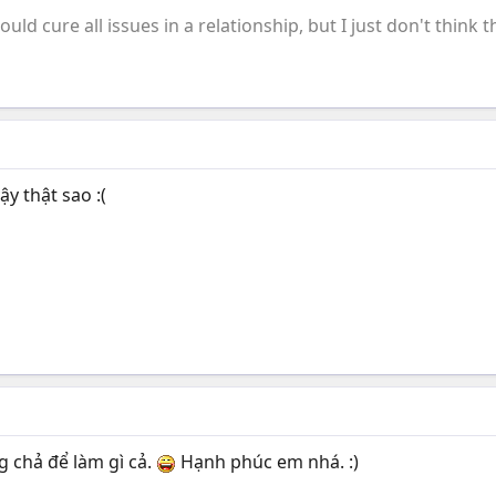
ould cure all issues in a relationship, but I just don't think th
y thật sao :(
g chả để làm gì cả.
Hạnh phúc em nhá. :)