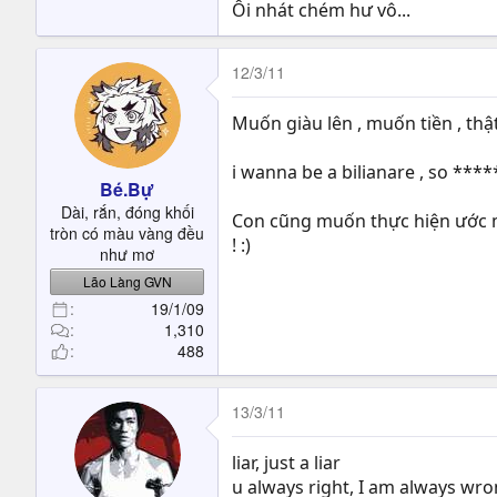
Ôi nhát chém hư vô...
12/3/11
Muốn giàu lên , muốn tiền , thậ
i wanna be a bilianare , so ****
Bé.Bự
Dài, rắn, đóng khối
Con cũng muốn thực hiện ước mơ
tròn có màu vàng đều
! :)
như mơ
Lão Làng GVN
19/1/09
1,310
488
13/3/11
liar, just a liar
u always right, I am always wron