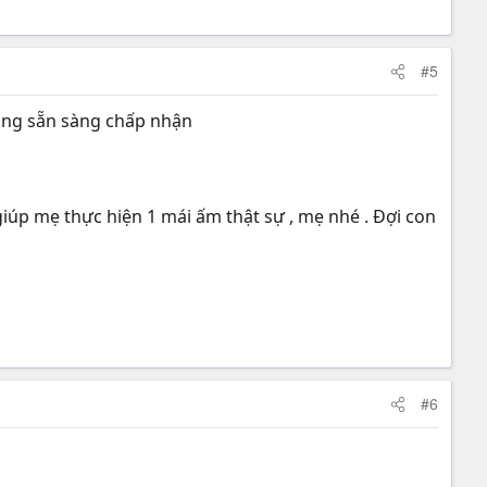
#5
 cũng sẵn sàng chấp nhận
iúp mẹ thực hiện 1 mái ấm thật sự , mẹ nhé . Đợi con
#6