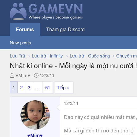
Forums
Tham gia Discord
New posts
Lưu Trữ
Lưu trữ | Infinity
Lưu trữ - Cuộc sống
Chuyên m
Nhật kí online - Mỗi ngày là một nụ cười !!
T
N
♥Mĩm♥
12/3/11
h
g
1
2
3
…
51
Tiếp
r
à
e
y
a
g
12/3/11
d
ử
s
i
Dạo này có quá nhiều mất mát ,
t
a
Mà cái gì đến thì nó đến thôi :)
r
♥Mĩm♥