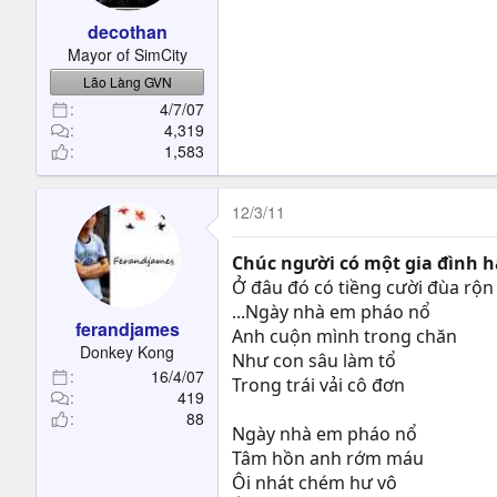
decothan
Mayor of SimCity
Lão Làng GVN
4/7/07
4,319
1,583
12/3/11
Chúc người có một gia đình h
Ở đâu đó có tiềng cười đùa rộn 
...Ngày nhà em pháo nổ
ferandjames
Anh cuộn mình trong chăn
Donkey Kong
Như con sâu làm tổ
16/4/07
Trong trái vải cô đơn
419
88
Ngày nhà em pháo nổ
Tâm hồn anh rớm máu
Ôi nhát chém hư vô