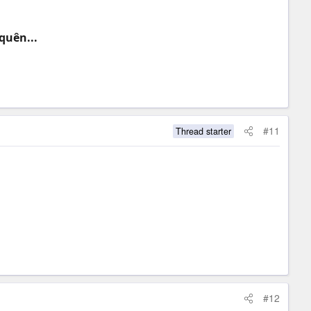
quên...
#11
Thread starter
#12