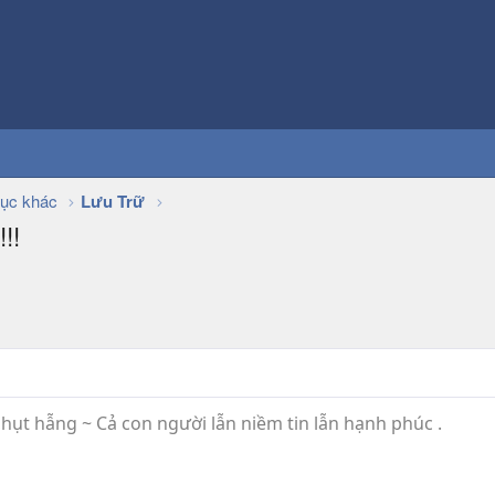
ục khác
Lưu Trữ
!!
hụt hẫng ~ Cả con người lẫn niềm tin lẫn hạnh phúc .