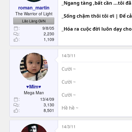
_Ngang tàng ,bất cần ...tôi đã
roman_martin
The Warrior of Light
_Sống chậm thôi tôi ơi | Để 
Lão Làng GVN
9/8/05
_Hóa ra cuộc đời luôn dạy cho
2,230
1,109
14/3/11
Cười ~
Cười ~
♥Mĩm♥
Mega Man
Cười ~
13/4/09
3,130
Hề hề ~
8,501
14/3/11