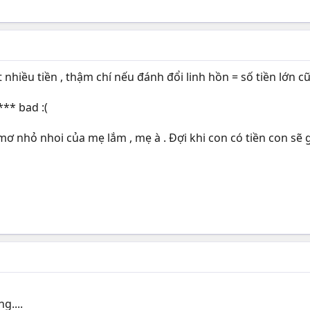
t nhiều tiền , thậm chí nếu đánh đổi linh hồn = số tiền lớn
*** bad :(
 nhỏ nhoi của mẹ lắm , mẹ à . Đợi khi con có tiền con sẽ g
g....