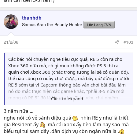
làm cần đến 3-5 năm )
thanhdh
Samus Aran the Bounty Hunter
Lão Làng GVN
21/2/06
#103
Các bác nói chuyện nghe tiêu cực quá, RE 5 còn ra cho
Xbox 360 nữa mà, có gì mua không được PS 3 thì ra
quán chơi Xbox 360 (chắc trong tương lai sẽ có quán đó),
thế nào cũng có ngày chơi được, mà bây giờ đừng mơ tới
RE 5 sớm tại vì Capcom thông báo vẫn chơi bắt đầu làm
nó do mắc thực hiện các game khác, "phải 3-5 nữa mới
mong có RE 5" đó là lời của Jun Takeuchi, chủ nhiệm
Click to expand...
nhóm làm RE 5, thôi hãy gác thương đau mà để dành
tiền tậu một cái Xbox 360 xịn về chiến Lót Palnet và Dead
3 năm nữa ...
Rising đi!
nghe nói có vẻ sành diệu quá
nhìn RE y như là triết
gia Resident ấy
.mà cái xbox ấy bèo lắm hay sao mà
biểu tụi tui sắm đây .dân dịch vụ còn ngán nữa là .