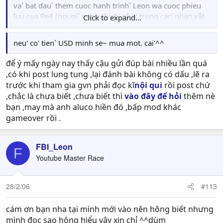
va` bat dau` them cuoc hanh trinh` Leon wa cuoc phieu
luu cua Re4 (nguoi` minh thich' nhat trong cac' nhan vật
Click to expand...
cua cac' phien ban Re) ^^
neu' co' tien` USD minh se~ mua mot. cai'^^
để ý mấy ngày nay thấy cậu gửi đúp bài nhiều lần quá
,có khi post lung tung ,lại đánh bài không có dấu ,lẽ ra
trước khi tham gia gvn phải đọc kĩ
nội qui
rồi post chứ
,chắc là chưa biết ,chưa biết thì
vào đây để hỏi
thêm nè
bạn ,may mà anh aluco hiền đó ,bấp mod khác
gameover rồi .
FBI_Leon
F
Youtube Master Race
28/2/06
#113
cám ơn bạn nha tại mình mới vào nên hông biết nhưng
mình đọc sao hông hiểu vậy xin chỉ ^^dùm