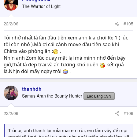
The Warrior of Light
22/2/06
#105
Tôi nhớ nhất là lần đầu tiên xem anh kia chơi Re 1 ( lúc
tôi còn nhỏ ).Mà ơi cái cảnh move đầu tiên sao khi
Chirts vào phòng ăn :
.
Nhìn anh Zom lúc quay mặt lại mà mình nhớ đến bậy
giờ,thật là đẹp trai và ấn tượng khó quên
kết quả
là.Nhịn đói mấy ngày trời
.
thanhdh
Samus Aran the Bounty Hunter
Lão Làng GVN
22/2/06
#106
Trùi ui, anh thanh lại mỉa mai em rùi, em làm vậy để mọi
người rõ thui, ba cái vụ máy này phát triển nhanh lắm, sẽ