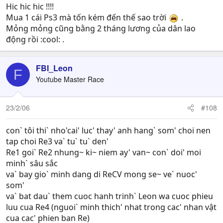
Hic hic hic !!!!
Mua 1 cái Ps3 mà tốn kém đến thế sao trời
.
Mỏng mỏng cũng bằng 2 tháng lương của dân lao
động rồi :cool: .
FBI_Leon
F
Youtube Master Race
23/2/06
#108
con` tôi thi` nho'cai' luc' thay' anh hang` som' choi nen
tap choi Re3 va` tu` tu` den'
Re1 goi` Re2 nhung~ ki~ niem ay' van~ con` doi' moi
minh` sâu sắc
va` bay gio` minh dang di ReCV mong se~ ve` nuoc'
som'
va` bat dau` them cuoc hanh trinh` Leon wa cuoc phieu
luu cua Re4 (nguoi` minh thich' nhat trong cac' nhan vật
cua cac' phien ban Re)