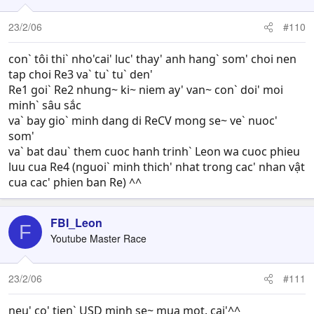
23/2/06
#110
con` tôi thi` nho'cai' luc' thay' anh hang` som' choi nen
tap choi Re3 va` tu` tu` den'
Re1 goi` Re2 nhung~ ki~ niem ay' van~ con` doi' moi
minh` sâu sắc
va` bay gio` minh dang di ReCV mong se~ ve` nuoc'
som'
va` bat dau` them cuoc hanh trinh` Leon wa cuoc phieu
luu cua Re4 (nguoi` minh thich' nhat trong cac' nhan vật
cua cac' phien ban Re) ^^
FBI_Leon
F
Youtube Master Race
23/2/06
#111
neu' co' tien` USD minh se~ mua mot. cai'^^