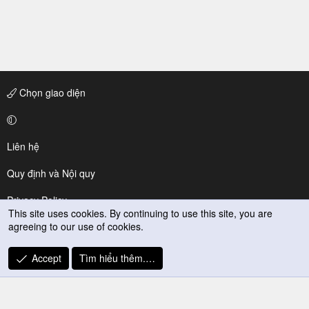
Chọn giao diện
Liên hệ
Quy định và Nội quy
Privacy Policy
This site uses cookies. By continuing to use this site, you are
agreeing to our use of cookies.
Trợ giúp
R
Accept
Tìm hiểu thêm.…
S
S