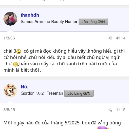
thanhdh
Samus Aran the Bounty Hunter
Lão Làng GVN
1/3/06
#114
chài 3
,có gì mà đọc không hiểu vậy ,không hiểu gì thì
cứ hỏi nhé ,chứ hỏi kiểu ấy ai đâu biết chủ ngữ vị ngữ
chứ
,bấm vào mấy cái chữ xanh trên bài truớc của
mình là biết thôi .
Nô.
Gordon "λ-2" Freeman
Lão Làng GVN
8/5/25
#115
Một ngày nào đó của tháng 5/2025: box đã vắng bóng