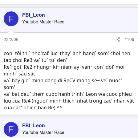
FBI_Leon
F
Youtube Master Race
23/2/06
#109
con` tôi thi` nho'cai' luc' thay' anh hang` som' choi nen
tap choi Re3 va` tu` tu` den'
Re1 goi` Re2 nhung~ ki~ niem ay' van~ con` doi' moi
minh` sâu sắc
va` bay gio` minh dang di ReCV mong se~ ve` nuoc'
som'
va` bat dau` them cuoc hanh trinh` Leon wa cuoc phieu
luu cua Re4 (nguoi` minh thich' nhat trong cac' nhan vật
cua cac' phien ban Re) ^^
FBI_Leon
F
Youtube Master Race