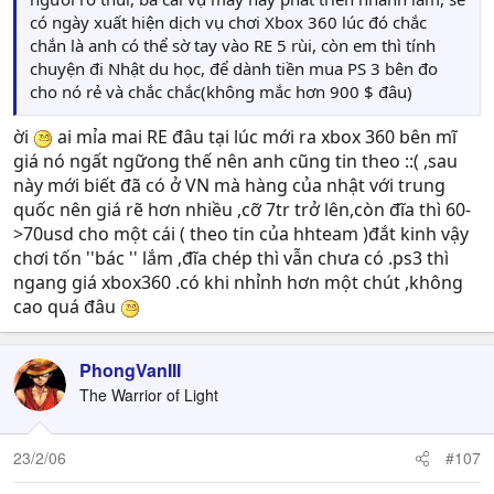
có ngày xuất hiện dịch vụ chơi Xbox 360 lúc đó chắc
chắn là anh có thể sờ tay vào RE 5 rùi, còn em thì tính
chuyện đi Nhật du học, để dành tiền mua PS 3 bên đo
cho nó rẻ và chắc chắc(không mắc hơn 900 $ đâu)
ời
ai mỉa mai RE đâu tại lúc mới ra xbox 360 bên mĩ
giá nó ngất ngữong thế nên anh cũng tin theo ::( ,sau
này mới biết đã có ở VN mà hàng của nhật với trung
quốc nên giá rẽ hơn nhiều ,cỡ 7tr trở lên,còn đĩa thì 60-
>70usd cho một cái ( theo tin của hhteam )đắt kinh vậy
chơi tốn ''bác '' lắm ,đĩa chép thì vẫn chưa có .ps3 thì
ngang giá xbox360 .có khi nhỉnh hơn một chút ,không
cao quá đâu
PhongVanIII
The Warrior of Light
23/2/06
#107