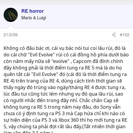
RE horror
Mario & Luigi
21/2/06
#102
Không có đâu bác ơi, cái vụ bác nói tui coi lâu rùi, đó là
do cái chữ "Evil Evolve" rùi có cái đồng hồ phía dưới báo
còn năm mấy nữa sẽ "evolve" , Capcom đã đính chính
đây không phải là thời điểm tung ra RE 5 mà là do họ
quên tắt cái "Evil Evolve" đó (cái đó là thời điểm tung ra
RE 4) trên trang của RE 4, dùng cách tính thời gian sẽ
thấy ngày đó trùng vào ngày/tháng RE 4 được tung ra,
lúc đầu tui cũng tức lém nhưng vụ đó qua lâu rùi, sao
có người nhắc đến trong đây nhỉ. Chắc chắn Cap sẽ
không tung ra RE 5 trong năm nay đâu, do Sony vẫn
chưa có ý định tung ra PS 3 mà Cap hứa chỉ khi nào có
sự hiện diện của PS 3 và Xbox 360 thì họ mới tung ra RE
5, vậy chúng ta phải đợi rất lâu đấy.(Tất nhiên thới gian