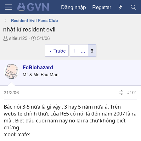
Đăng nhập
Register
Resident Evil Fans Club
nhật kí resident evil
T
N
sitieu123
5/1/06
h
g
Trước
1
…
6
r
à
e
y
a
g
FcBiohazard
d
ử
Mr & Ms Pac-Man
s
i
t
a
21/2/06
#101
r
t
Bác nói 3-5 nữa là gì vậy . 3 hay 5 năm nữa á. Trên
e
website chính thức của RE5 có nói là đến năm 2007 là ra
r
mà . Biết đâu cuối năm nay nó lại ra chứ không biết
chừng .
:cool: :cafe: