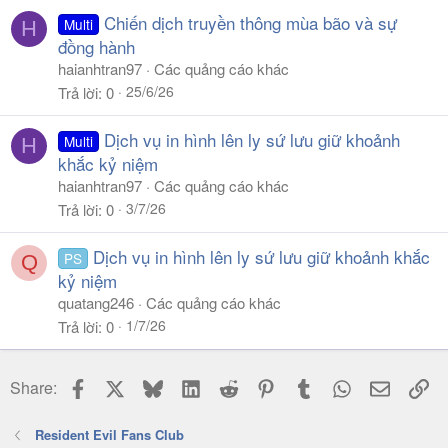
Chiến dịch truyền thông mùa bão và sự
Multi
H
đồng hành
haianhtran97
Các quảng cáo khác
25/6/26
Trả lời
0
Dịch vụ in hình lên ly sứ lưu giữ khoảnh
Multi
H
khắc kỷ niệm
haianhtran97
Các quảng cáo khác
3/7/26
Trả lời
0
Dịch vụ in hình lên ly sứ lưu giữ khoảnh khắc
PS
Q
kỷ niệm
quatang246
Các quảng cáo khác
1/7/26
Trả lời
0
Facebook
X
Bluesky
LinkedIn
Reddit
Pinterest
Tumblr
WhatsApp
Email
Li
Share:
Resident Evil Fans Club