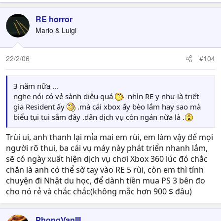
RE horror
Mario & Luigi
22/2/06
#104
3 năm nữa ...
nghe nói có vẻ sành diệu quá
nhìn RE y như là triết
gia Resident ấy
.mà cái xbox ấy bèo lắm hay sao mà
biểu tụi tui sắm đây .dân dịch vụ còn ngán nữa là .
Trùi ui, anh thanh lại mỉa mai em rùi, em làm vậy để mọi
người rõ thui, ba cái vụ máy này phát triển nhanh lắm,
sẽ có ngày xuất hiện dịch vụ chơi Xbox 360 lúc đó chắc
chắn là anh có thể sờ tay vào RE 5 rùi, còn em thì tính
chuyện đi Nhật du học, để dành tiền mua PS 3 bên đo
cho nó rẻ và chắc chắc(không mắc hơn 900 $ đâu)
PhongVanIII