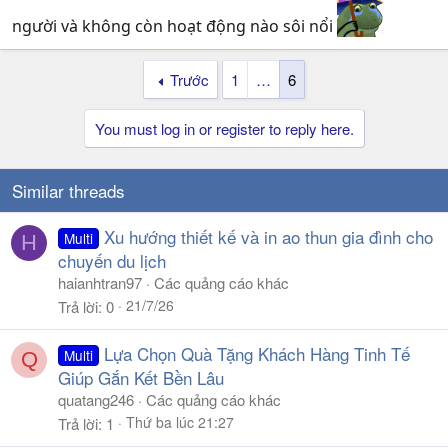
người và không còn hoạt động nào sôi nổi
Trước
1
…
6
You must log in or register to reply here.
Similar threads
Xu hướng thiết kế và in ao thun gia đình cho
Multi
H
chuyến du lịch
haianhtran97
Các quảng cáo khác
21/7/26
Trả lời
0
Lựa Chọn Quà Tặng Khách Hàng Tinh Tế
Multi
Q
Giúp Gắn Kết Bền Lâu
quatang246
Các quảng cáo khác
Thứ ba lúc 21:27
Trả lời
1