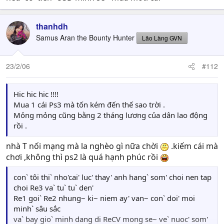
thanhdh
Samus Aran the Bounty Hunter
Lão Làng GVN
23/2/06
#112
Hic hic hic !!!!
Mua 1 cái Ps3 mà tốn kém đến thế sao trời .
Mỏng mỏng cũng bằng 2 tháng lương của dân lao động
rồi .
nhà T nối mạng mà la nghèo gì nữa chời
.kiếm cái mà
chơi ,không thì ps2 là quá hạnh phúc rồi
con` tôi thi` nho'cai' luc' thay' anh hang` som' choi nen tap
choi Re3 va` tu` tu` den'
Re1 goi` Re2 nhung~ ki~ niem ay' van~ con` doi' moi
minh` sâu sắc
va` bay gio` minh dang di ReCV mong se~ ve` nuoc' som'