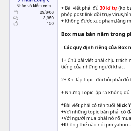
t
Nhào vô kiếm cơm
+ Bài viết phải đủ
30 kí tự
(ko b
e
29/6/06
r
phép post link đồi trụy virus,hình
3,950
+ Không được xúc phạm,lăng mạ
150
Box mua bán nằm trong ph
-
Các quy định riêng của Box 
1+ Chủ bài viết phải chịu trác
tiếng của những người khác.
2+ Khi lập topic đòi hỏi phải đủ 
+ Những Topic lập ra không đủ 
*Bài viết phải có tên tuổi
Nick 
+Với những topic bán phải có đ
+Với người mua phải nó rõ mua đồ
+Không thể nào nói pm yahoo - ca