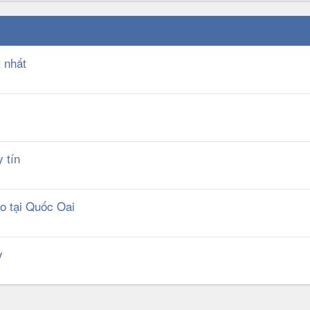
t nhất
 tín
o tại Quốc Oai
y
k