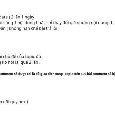
date ) 2 lần 1 ngày
i cùng 1 nội dung hoăc chỉ thay đổi giá nhưng nội dung thì
án ( không hạn chế bài trả lời )
i chủ đề của topic đó
 ko hỏi lại quá 2 lần .
comment sẽ được coi là đã giao dich xong , topic trên 300 bài comment sẽ bị
m nội quy box )