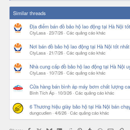
Similar threads
Địa điểm bán đồ bảo hộ lao động tại Hà Nội tố
CtyLasa
23/7/26
Các quảng cáo khác
Nơi bán đồ bảo hộ lao động tại Hà Nội tốt nhất
CtyLasa
21/7/26
Các quảng cáo khác
Nhà cung cấp đồ bảo hộ lao động tại Hà Nội uy
CtyLasa
10/7/26
Các quảng cáo khác
Cửa hàng bán bình áp máy bơm chất lượng ca
Bình Tích Áp
10/3/26
Các quảng cáo khác
6 Thương hiệu giày bảo hộ tại Hà Nội bán chạ
dungcudien
4/6/26
Các quảng cáo khác
Facebook
X
Bluesky
LinkedIn
Reddit
Pinterest
Tumblr
WhatsApp
Email
Lin