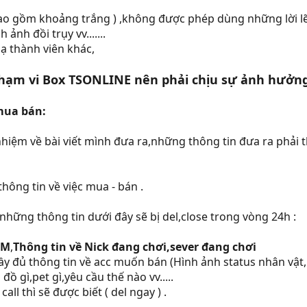
ao gồm khoảng trắng ) ,không được phép dùng những lời lẽ
 ảnh đồi trụy vv.......
 thành viên khác,
ạm vi Box TSONLINE nên phải chịu sự ảnh hưởng
mua bán:
h nhiệm về bài viết mình đưa ra,những thông tin đưa ra phả
thông tin về việc mua - bán .
những thông tin dưới đây sẽ bị del,close trong vòng 24h :
YM
,
Thông tin về Nick đang chơi,sever đang chơi
ầy đủ thông tin về acc muốn bán (Hình ảnh status nhân vật
 gì,pet gì,yêu cầu thế nào vv.....
ll thì sẽ được biết ( del ngay ) .