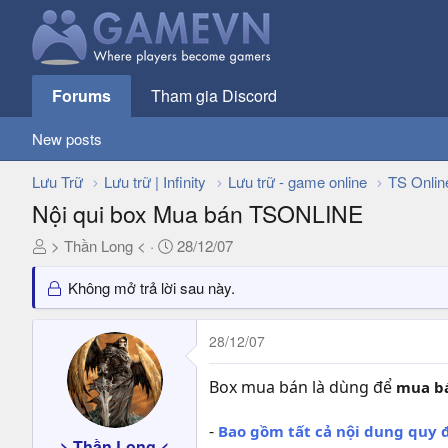
Forums
Tham gia Discord
New posts
Lưu Trữ
Lưu trữ | Infinity
Lưu trữ - game online
TS Onlin
Nội qui box Mua bán TSONLINE
T
N
> Thần Long <
28/12/07
h
g
r
à
Không mở trả lời sau này.
e
y
a
g
28/12/07
d
ử
s
i
Box mua bán là dùng để
mua b
t
a
-
Bao gồm tất cả nội dung quy 
r
> Thần Long <