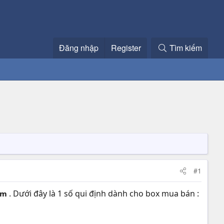
Đăng nhập
Register
Tìm kiếm
#1
. Dưới đây là 1 số qui định dành cho box mua bán :
am