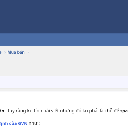
e
Mua bán
, tuy rằng ko tính bài viết nhưng đó ko phải là chỗ để
án
sp
như :
định của GVN