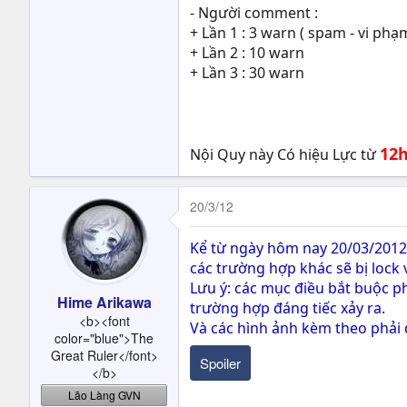
- Người comment :
+ Lần 1 : 3 warn ( spam - vi phạ
+ Lần 2 : 10 warn
+ Lần 3 : 30 warn
12h
Nội Quy này Có hiệu Lực từ
20/3/12
Kể từ ngày hôm nay 20/03/2012 
các trường hợp khác sẽ bị lock 
Lưu ý: các mục điều bắt buộc p
Hime Arikawa
trường hợp đáng tiếc xảy ra.
<b><font
Và các hình ảnh kèm theo phải 
color="blue">The
Great Ruler</font>
Spoiler
</b>
Lão Làng GVN