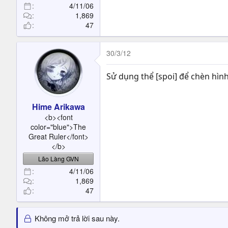
4/11/06
1,869
47
30/3/12
Sử dụng thể [spoi] để chèn hìn
Hime Arikawa
<b><font
color="blue">The
Great Ruler</font>
</b>
Lão Làng GVN
4/11/06
1,869
47
Không mở trả lời sau này.