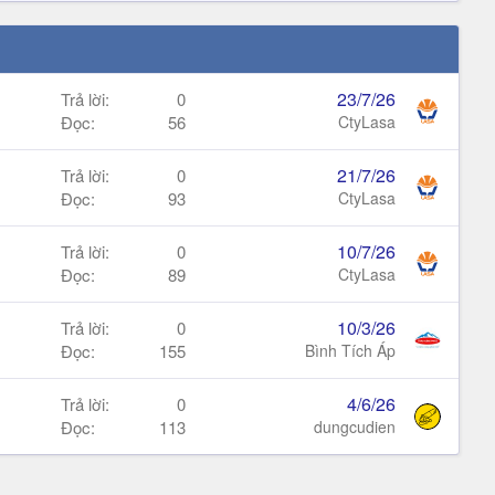
23/7/26
Trả lời
0
Đọc
56
CtyLasa
21/7/26
Trả lời
0
Đọc
93
CtyLasa
10/7/26
Trả lời
0
Đọc
89
CtyLasa
10/3/26
Trả lời
0
Đọc
155
Bình Tích Áp
4/6/26
Trả lời
0
Đọc
113
dungcudien