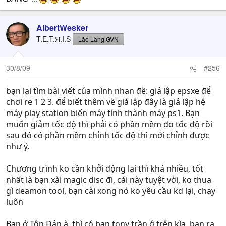
AlbertWesker
T.E.T.Я.I.S
Lão Làng GVN
30/8/09
#256
bạn lại tìm bài viết của mình nhan đề: giả lập epsxe để
chơi re 1 2 3. để biết thêm về giả lập đây là giả lập hệ
máy play station biến máy tính thành máy ps1. Bạn
muốn giảm tốc độ thì phải có phần mềm đo tốc độ rồi
sau đó có phần mềm chỉnh tốc độ thì mới chỉnh được
như ý.
Chương trình ko cần khởi động lại thì khá nhiều, tốt
nhất là bạn xài magic disc đi, cái này tuyệt vời, ko thua
gì deamon tool, bạn cài xong nó ko yêu cầu kd lại, chạy
luôn
Bạn ở Tôn Đản à, thì có bạn tony trần ở trên kìa, bạn ra