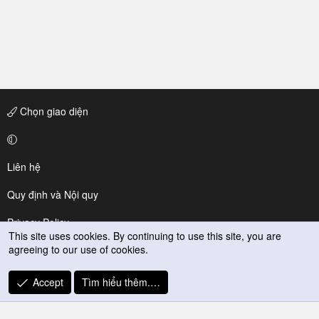
Chọn giao diện
Liên hệ
Quy định và Nội quy
Privacy Policy
This site uses cookies. By continuing to use this site, you are
agreeing to our use of cookies.
Trợ giúp
R
Accept
Tìm hiểu thêm.…
S
S