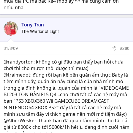
mua đĩa PC mà bác Re4 mod ấy ^^ mà cũng cám ơn
nhìu nha
Tony Tran
The Warrior of Light
31/8/09
#260
@randyorton: không có gì đâu bạn thấy bạn hỏi chưa
chơi thì cho mượn thôi được thì mua:)
@traimedot: đúng rồi bạn kế bên quán ẩm thực Baby là
tiệm mình đấy, quán ăn này cũng là của nhà mình mở
trong gia đình không à...quán của mình là "VIDEOGAME
BI 203 TÔN ĐẢN F15 Q4...cho chơi tất cả các hệ máy mà
bạn "PS3 XBOX360 Wii GAMECUBE DREAMCAST
NINTENDO64 XBOX PS2" đây là tất cả các hệ máy mà
mình sưu tầm đấy vì thích game nên mới mở tiệm đấy:)
@AlberWesker: thank bạn đã quan tâm mình cho tất cả
giá từ 8000k cho tới 5000k/1h hết:)...đang định cuối năm