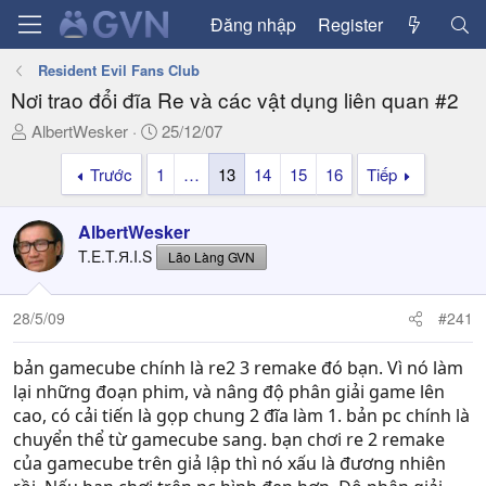
Đăng nhập
Register
Resident Evil Fans Club
Nơi trao đổi đĩa Re và các vật dụng liên quan #2
T
N
AlbertWesker
25/12/07
h
g
Trước
1
…
13
14
15
16
Tiếp
r
à
e
y
a
g
AlbertWesker
d
ử
T.E.T.Я.I.S
Lão Làng GVN
s
i
t
a
28/5/09
#241
r
t
bản gamecube chính là re2 3 remake đó bạn. Vì nó làm
e
lại những đoạn phim, và nâng độ phân giải game lên
r
cao, có cải tiến là gọp chung 2 đĩa làm 1. bản pc chính là
chuyển thể từ gamecube sang. bạn chơi re 2 remake
của gamecube trên giả lập thì nó xấu là đương nhiên