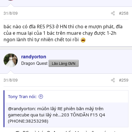
31/8/09
#258
bác nào có đĩa RE5 PS3 ở HN thì cho e mượn phát, đĩa
của e mua lại của 1 bác trên muare chạy được 1-2h
ngon lành thì tự nhiên chết toi rồi
randyorton
Dragon Quest
Lão Làng GVN
31/8/09
#259
Tony Tran nói:
@randyorton: múôn lâý RE phiên bãn mâý trên
gamecube qua tui lâý nè...203 TÔNDÃN F15 Q4
(PHONE:38253298)