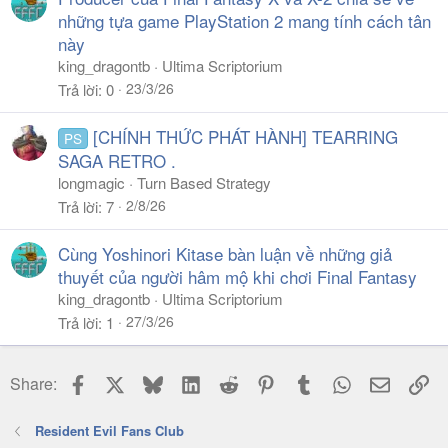
những tựa game PlayStation 2 mang tính cách tân
này
king_dragontb
Ultima Scriptorium
23/3/26
Trả lời
0
[CHÍNH THỨC PHÁT HÀNH] TEARRING
PS
SAGA RETRO .
longmagic
Turn Based Strategy
2/8/26
Trả lời
7
Cùng Yoshinori Kitase bàn luận về những giả
thuyết của người hâm mộ khi chơi Final Fantasy
king_dragontb
Ultima Scriptorium
27/3/26
Trả lời
1
Facebook
X
Bluesky
LinkedIn
Reddit
Pinterest
Tumblr
WhatsApp
Email
Li
Share:
Resident Evil Fans Club