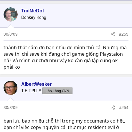
TraiMeDot
Donkey Kong
30/8/09
#253
thành thật cảm ơn bạn nhìu để mình thử cái Nhưng mà
save thì chỉ save khi đang chơi game giống Playstaion
hả? Và mình cứ chơi như vậy ko cần giả lập cũng ok
phải ko
AlbertWesker
T.E.T.Я.I.S
Lão Làng GVN
30/8/09
#254
bạn lưu bao nhiêu chỗ thì trong my documents có hết,
bạn chỉ việc copy nguyên cái thư mục resident evil ở