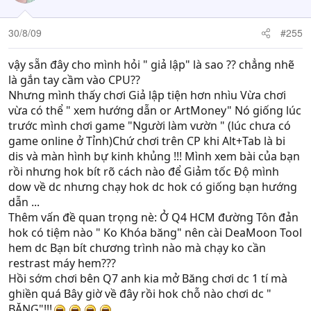
30/8/09
#255
vậy sẵn đây cho mình hỏi " giả lập" là sao ?? chẳng nhẽ
là gắn tay cầm vào CPU??
Nhưng mình thấy chơi Giả lập tiện hơn nhìu Vừa chơi
vừa có thể " xem hướng dẫn or ArtMoney" Nó giống lúc
trước mình chơi game "Người làm vườn " (lúc chưa có
game online ở Tỉnh)Chứ chơi trên CP khi Alt+Tab là bi
dis và màn hình bự kinh khủng !!! Mình xem bài của bạn
rồi nhưng hok bít rõ cách nào để Giảm tốc Độ mình
dow về dc nhưng chạy hok dc hok có giống bạn hướng
dẫn ...
Thêm vấn đề quan trọng nè: Ở Q4 HCM đường Tôn đản
hok có tiệm nào " Ko Khóa băng" nên cài DeaMoon Tool
hem dc Bạn bít chương trình nào mà chạy ko cần
restrast máy hem???
Hồi sớm chơi bên Q7 anh kia mở Băng chơi dc 1 tí mà
ghiền quá Bây giờ về đây rồi hok chỗ nào chơi dc "
BĂNG"!!!