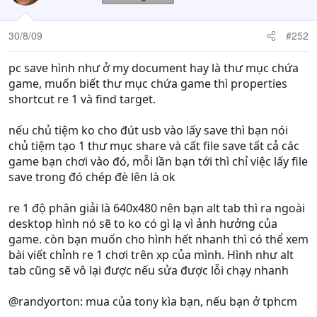
30/8/09
#252
pc save hình như ở my document hay là thư mục chứa
game, muốn biết thư mục chứa game thì properties
shortcut re 1 và find target.
nếu chủ tiệm ko cho đút usb vào lấy save thì bạn nói
chủ tiệm tạo 1 thư mục share và cất file save tất cả các
game bạn chơi vào đó, mỗi lần bạn tới thì chỉ việc lấy file
save trong đó chép đè lên là ok
re 1 độ phân giải là 640x480 nên bạn alt tab thì ra ngoài
desktop hình nó sẽ to ko có gì lạ vì ảnh hưởng của
game. còn bạn muốn cho hình hết nhanh thì có thể xem
bài viết chỉnh re 1 chơi trên xp của mình. Hình như alt
tab cũng sẽ vô lại được nếu sửa được lỗi chạy nhanh
@randyorton: mua của tony kìa bạn, nếu bạn ở tphcm