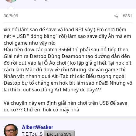
30/8/09
#251
xin hỏi làm sao để save và load RE1 vậy ( Em chơi tiệm
nét = USB " đóng băng" rồi) làm sao save đây Àh mà em
chơi game như vậy nè:
Đầu tiên dow các patch 356M thì phải sau đó tiếp theo
Giải nén ra Destop Dùng Deamoon tạo đường dẫn đến
đó rồi out Vào lại Ổ Ảo chơi ( ko lập giả gì hết Tại hok bít
cách làm Mặc dù dow về rồi) Nhưng khi vào game thì
Nhân vật nhanh quá Alt+Tab thì các Biểu tượng ngoài
Destop bự tổ chảng em hok bít làm sao nữa!!! Nhưng vô
lại thì bị out sao dùng Art Money dc đây???
Và chuyện này em định giải nén chơi trên USB để save
dc ko??? Chứ em hok có máy nhà
AlbertWesker
T.E.T.Я.I.S
Lão Làng GVN