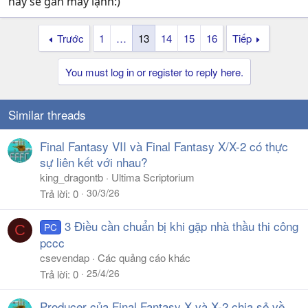
này sẽ gắn máy lạnh:)
Trước
1
…
13
14
15
16
Tiếp
You must log in or register to reply here.
Similar threads
Final Fantasy VII và Final Fantasy X/X-2 có thực
sự liên kết với nhau?
king_dragontb
Ultima Scriptorium
30/3/26
Trả lời
0
3 Điều cần chuẩn bị khi gặp nhà thầu thi công
PC
C
pccc
csevendap
Các quảng cáo khác
25/4/26
Trả lời
0
Producer của Final Fantasy X và X-2 chia sẻ về