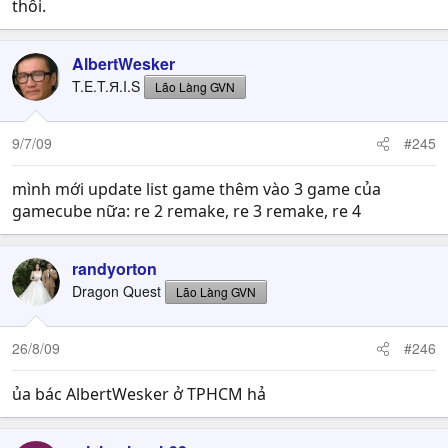
thôi.
AlbertWesker
T.E.T.Я.I.S
Lão Làng GVN
9/7/09
#245
mình mới update list game thêm vào 3 game của
gamecube nữa: re 2 remake, re 3 remake, re 4
randyorton
Dragon Quest
Lão Làng GVN
26/8/09
#246
ủa bác AlbertWesker ở TPHCM hả