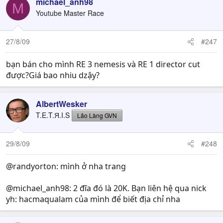
michael_anh98
M
Youtube Master Race
27/8/09
#247
bạn bán cho mình RE 3 nemesis và RE 1 director cut
được?Giá bao nhiu dzậy?
AlbertWesker
T.E.T.Я.I.S
Lão Làng GVN
29/8/09
#248
@randyorton: mình ở nha trang
@michael_anh98: 2 đĩa đó là 20K. Bạn liên hệ qua nick
yh: hacmaqualam của mình để biết địa chỉ nha