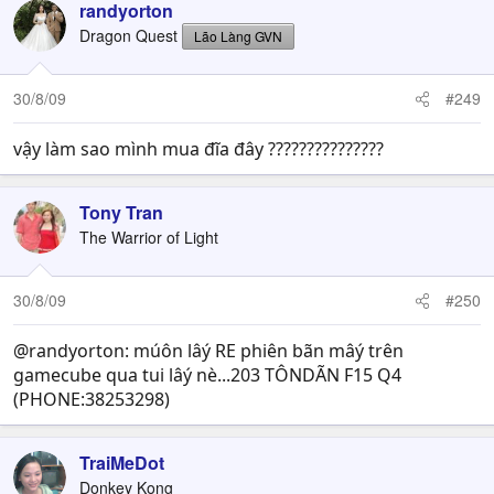
randyorton
Dragon Quest
Lão Làng GVN
30/8/09
#249
vậy làm sao mình mua đĩa đây ???????????????
Tony Tran
The Warrior of Light
30/8/09
#250
@randyorton: múôn lâý RE phiên bãn mâý trên
gamecube qua tui lâý nè...203 TÔNDÃN F15 Q4
(PHONE:38253298)
TraiMeDot
Donkey Kong