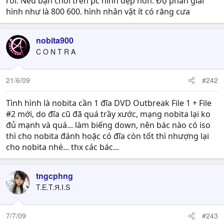
rồi. Nếu bạn chơi trên pc hình đẹp hơn. Độ phân giải
hình như là 800 600. hình nhân vật ít có răng cưa
nobita900
C O N T R A
21/6/09
#242
Tình hình là nobita cần 1 đĩa DVD Outbreak File 1 + File
#2 mới, do đĩa cũ đã quá trầy xước, mạng nobita lại ko
đủ mạnh và quá... làm biếng down, nên bác nào có iso
thì cho nobita đánh hoặc có đĩa còn tốt thì nhượng lại
cho nobita nhé... thx các bác...
tngcphng
T.E.T.Я.I.S
7/7/09
#243