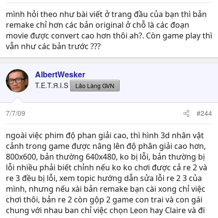
mình hỏi theo như bài viết ở trang đầu của bạn thì bản
remake chỉ hơn các bản original ở chỗ là các đoạn
movie được convert cao hơn thôi ah?. Còn game play thì
vẫn như các bản trước ???
AlbertWesker
T.E.T.Я.I.S
Lão Làng GVN
7/7/09
#244
ngoài việc phim độ phan giải cao, thì hình 3d nhân vật
cảnh trong game được nâng lên độ phân giải cao hơn,
800x600, bản thường 640x480, ko bị lỗi, bản thường bị
lỗi nhiều phải biết chỉnh nếu ko ko chơi được cả re 2 và
re 3 đều bị lỗi, xem topic hướng dẫn sửa lỗi re 2 3 của
mình, nhưng nếu xài bản remake bạn cài xong chỉ việc
chơi thôi, bản re 2 còn gộp 2 game con trai và con gái
chung với nhau ban chỉ việc chọn Leon hay Claire và đi