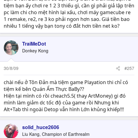
tiệm bạn ấy chơi re 1 2 3 thiếu gì, cần gì phải giả lập trên
pc làm chi cho mệt hình lại xấu, chơi máy gamecube re
1 remake, re2, re 3 ko phải ngon hơn sao. Giá tiền bao
nhiêu 1 tiếng vậy bạn tony có đắt hơn tiền net ko?
TraiMeDot
Donkey Kong
30/8/09
#257
chài nếu ở Tôn Đản mà tiệm game Playation thi chỉ có
tiệm kế bên Quán Ẩm Thực BaBy??
Hiện tại mình có rồi cheach5.5( thay ArtMoney) gi đó
mình làm giảm dc tốc độ của game rồi Nhưng khi
Alt+Tab thì ngoài Detop vẫn hình Lớn khủng khiếp!!!
solid_huce2606
Liu Kang, Champion of Earthrealm