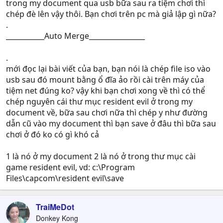
trong my document qua usb bữa sau ra tiệm chơi thì
chép đè lên vậy thôi. Bạn chơi trên pc mà giả lập gì nữa?
.
___________Auto Merge________________
.
mới đọc lại bài viết của bạn, bạn nói là chép file iso vào
usb sau đó mount bằng ổ đĩa ảo rồi cài trên máy của
tiệm net đúng ko? vậy khi bạn chơi xong về thì có thể
chép nguyên cái thư mục resident evil ở trong my
document về, bữa sau chơi nữa thì chép y như đường
dẫn cũ vào my document thì bạn save ở đâu thì bữa sau
chơi ở đó ko có gì khó cả
1 là nó ở my document 2 là nó ở trong thư mục cài
game resident evil, vd: c:\Program
Files\capcom\resident evil\save
TraiMeDot
Donkey Kong