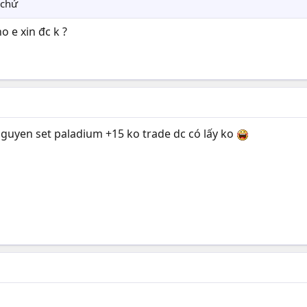
 chứ
o e xin đc k ?
 nguyen set paladium +15 ko trade dc có lấy ko