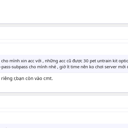
o cho mình xin acc với , những acc cũ được 30 pet untrain kit op
d-pass-subpass cho mình nhé , giờ ít time nên ko chơi server mới 
 riêng r,bạn còn vào cmt.