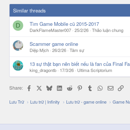
Similar threads
Tìm Game Mobile cũ 2015-2017
D
DarkFlameMaster007
25/2/26
Thảo luận chung
Scammer game online
Diệp Mịch
26/2/26
Tâm sự
13 sự thật bạn nên biết nếu là fan của Final Fa
king_dragontb
17/3/26
Ultima Scriptorium
Facebook
X
Bluesky
LinkedIn
Reddit
Pinterest
Tumblr
WhatsApp
Email
Lin
Share:
Lưu Trữ
Lưu trữ | Infinity
Lưu trữ - game online
Game Nư