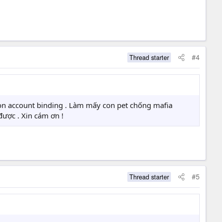
#4
Thread starter
tion account binding . Làm mấy con pet chống mafia
được . Xin cám ơn !
#5
Thread starter