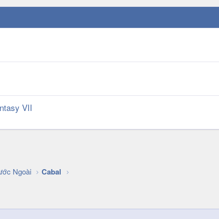
ntasy VII
k
ớc Ngoài
Cabal