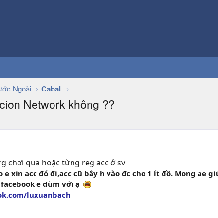
ớc Ngoài
Cabal
incion Network không ??
ừg chơi qua hoặc từng reg acc ở sv
o e xin acc đó đi,acc cũ bây h vào đc cho 1 ít đồ. Mong ae giú
nb facebook e dùm với ạ
ok.com/luxuanbach