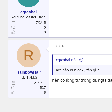
cqtcabal
Youtube Master Race
17/3/15
0
0
11/1/16
R
cqtcabal nói:
acc nào bị block , tên gì ?
RainbowHair
T.E.T.Я.I.S
nên có lòng tự trọng đi, ngta đã
21/1/11
537
8