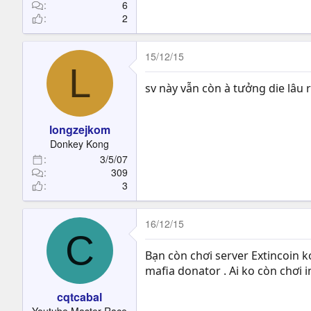
t
6
2
e
r
15/12/15
L
sv này vẫn còn à tưởng die lâu 
longzejkom
Donkey Kong
3/5/07
309
3
16/12/15
C
Bạn còn chơi server Extincoin k
mafia donator . Ai ko còn chơi 
cqtcabal