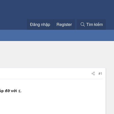
Đăng nhập
Register
Tìm kiếm
#1
p đỡ với :(.