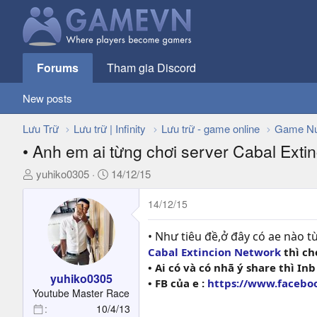
Forums
Tham gia Discord
New posts
Lưu Trữ
Lưu trữ | Infinity
Lưu trữ - game online
Game Nư
• Anh em ai từng chơi server Cabal Ext
T
N
yuhiko0305
14/12/15
h
g
r
à
14/12/15
e
y
a
g
• Như tiêu đề,ở đây có ae nào t
d
ử
Cabal Extincion Network
thì ch
s
i
• Ai có và có nhã ý share thì I
t
yuhiko0305
• FB của e :
https://www.facebo
a
Youtube Master Race
r
10/4/13