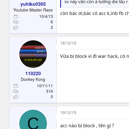
sv này vẫn còn à tưởng die lâu r
yuhiko0305
Youtube Master Race
còn bác ơi,bác có acc k,inb fb ch
10/4/13
6
2
18/12/15
Vừa bị block vì đi war hack, có
110220
Donkey Kong
10/11/11
316
0
19/12/15
C
acc nào bị block , tên gì ?