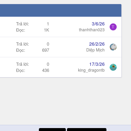
3/6/26
Trả lời
1
T
Đọc
1K
thanhthan023
26/2/26
Trả lời
0
Đọc
697
Diệp Mịch
17/3/26
Trả lời
0
Đọc
436
king_dragontb