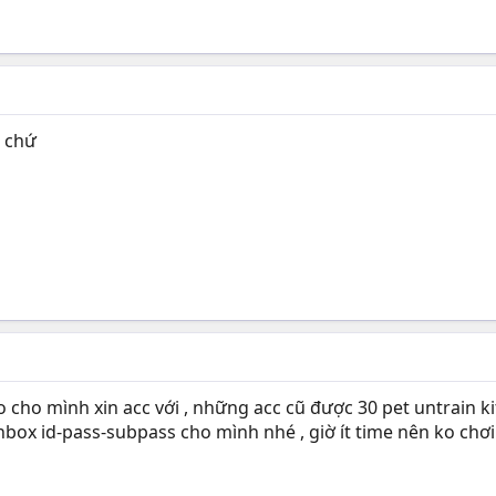
r chứ
o cho mình xin acc với , những acc cũ được 30 pet untrain 
inbox id-pass-subpass cho mình nhé , giờ ít time nên ko chơi