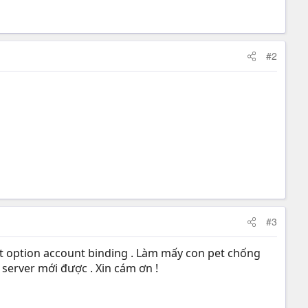
#2
#3
kit option account binding . Làm mấy con pet chống
 server mới được . Xin cám ơn !