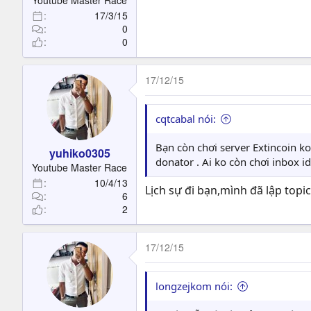
Youtube Master Race
17/3/15
0
0
17/12/15
cqtcabal nói:
Bạn còn chơi server Extincoin k
yuhiko0305
donator . Ai ko còn chơi inbox i
Youtube Master Race
10/4/13
Lịch sự đi bạn,mình đã lập topic
6
2
17/12/15
longzejkom nói: