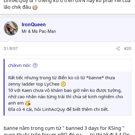
LinhAcQuy la 1 thèng ku ở trên GVN này ko phải YM của
lão chik đâu
IronQueen
Mr & Ms Pac-Man
31/8/07
#20
chikvn nói:
Rất tiếc nhưng trong từ điển ko có từ *banne* thưa
zenny ladder top LyChee
Tớ với Kaen chưa vô khám bao giờ nên ko được tường,
nhờ cao nhân nào từng trải thì chia sẻ kinh nghiệm cho
anh em
Đĩa có 4 cái, hỏi LinhAcQuy để biết thêm chi tiết.
banne nằm trong cụm từ " banned 3 days for KSing "
quen thuộc trên forum pRO đó pa ..... tù thì tớ đi 3 4 lần