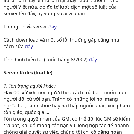
Số là hôm nay lên forum lại thấy report thêm 1 cha
người Việt nữa, do đó tớ lược dịch một số luật của
server lên đây, hy vọng ko ai vi phạm.
Thông tin về server
đây
Cách download và một số lỗi thường gặp cũng như
cách sửa
đây
Tình hình hiện tại (cuối tháng 8/2007)
đây
Server Rules (luật lệ)
1. Tôn trọng người khác :
Hãy đối xử với mọi người theo cách mà bạn muốn mọi
người đối xử với bạn. Tránh có những lời nói mang
nghĩa tục, cạnh khóe hay hạ thấp người khác, xúc phạm
tôn giáo, quốc gia ...
Tôn trọng quyền hạn của GM, có thể đôi lúc GM sẽ kiểm
tra bot, khi đó mong các bạn vui lòng hợp tác để nhanh
chóng giải quyết sự việc, chúng tôi chỉ cố gắng hoàn