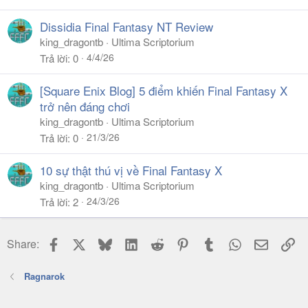
Dissidia Final Fantasy NT Review
king_dragontb
Ultima Scriptorium
4/4/26
Trả lời
0
[Square Enix Blog] 5 điểm khiến Final Fantasy X
trở nên đáng chơi
king_dragontb
Ultima Scriptorium
21/3/26
Trả lời
0
10 sự thật thú vị về Final Fantasy X
king_dragontb
Ultima Scriptorium
24/3/26
Trả lời
2
Facebook
X
Bluesky
LinkedIn
Reddit
Pinterest
Tumblr
WhatsApp
Email
Li
Share:
Ragnarok