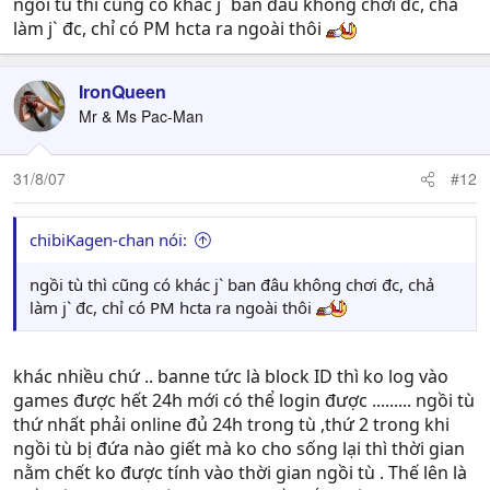
ngồi tù thì cũng có khác j` ban đâu không chơi đc, chả
làm j` đc, chỉ có PM hcta ra ngoài thôi
IronQueen
Mr & Ms Pac-Man
31/8/07
#12
chibiKagen-chan nói:
ngồi tù thì cũng có khác j` ban đâu không chơi đc, chả
làm j` đc, chỉ có PM hcta ra ngoài thôi
khác nhiều chứ .. banne tức là block ID thì ko log vào
games được hết 24h mới có thể login được ......... ngồi tù
thứ nhất phải online đủ 24h trong tù ,thứ 2 trong khi
ngồi tù bị đứa nào giết mà ko cho sống lại thì thời gian
nằm chết ko được tính vào thời gian ngồi tù . Thế lên là