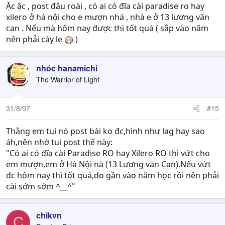
Ặc ặc , post đâu roài , có ai có đĩa cài paradise ro hay
xilero ở hà nội cho e mượn nhá , nhà e ở 13 lương văn
can . Nếu mà hôm nay được thì tốt quá ( sắp vào năm
nên phải cày lẹ
)
nhóc hanamichi
The Warrior of Light
31/8/07
#15
Thằng em tui nó post bài ko đc,hình như lag hay sao
áh,nên nhờ tui post thế này:
"Có ai có đĩa cài Paradise RO hay Xilero RO thì vứt cho
em mượn,em ở Hà Nội nà (13 Lương văn Can).Nếu vứt
đc hôm nay thì tốt quá,do gần vào năm học rồi nên phải
cài sớm sớm ^__^"
chikvn
C