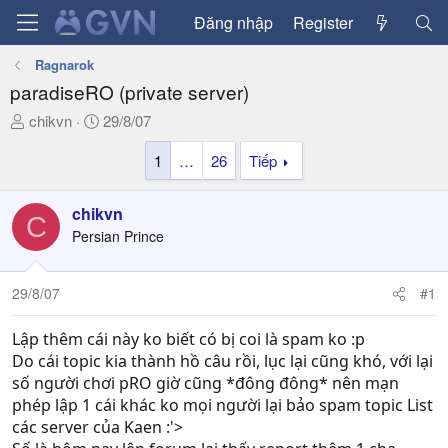
Đăng nhập
Register
Ragnarok
paradiseRO (private server)
T
N
chikvn
29/8/07
h
g
1
…
26
Tiếp
r
à
e
y
a
g
chikvn
C
d
ử
Persian Prince
s
i
t
a
29/8/07
#1
r
t
Lập thêm cái này ko biết có bị coi là spam ko :p
e
Do cái topic kia thành hồ câu rồi, lục lại cũng khó, với lại
r
số người chơi pRO giờ cũng *đông đông* nên mạn
phép lập 1 cái khác ko mọi người lại bảo spam topic List
các server của Kaen :'>