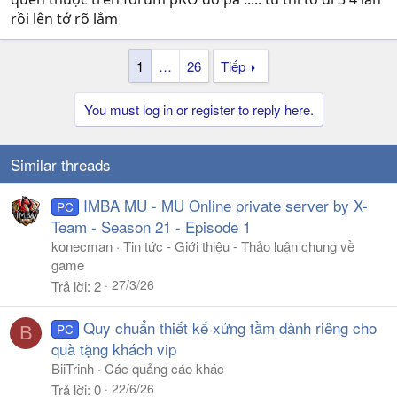
rồi lên tớ rõ lắm
1
…
26
Tiếp
You must log in or register to reply here.
Similar threads
IMBA MU - MU Online private server by X-
PC
Team - Season 21 - Episode 1
konecman
Tin tức - Giới thiệu - Thảo luận chung về
game
27/3/26
Trả lời
2
Quy chuẩn thiết kế xứng tầm dành riêng cho
PC
B
quà tặng khách vip
BiiTrinh
Các quảng cáo khác
22/6/26
Trả lời
0