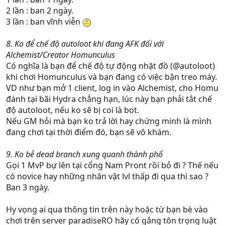
2 lần : ban 2 ngày.
3 lần : ban vĩnh viễn
8. Ko để chế độ autoloot khi đang AFK đối với
Alchemist/Creator Homunculus
Có nghĩa là bạn để chế độ tự động nhặt đồ (@autoloot)
khi chơi Homunculus và bạn đang có việc bận treo máy.
VD như bạn mở 1 client, log in vào Alchemist, cho Homu
đánh tại bãi Hydra chẳng hạn, lúc này bạn phải tắt chế
độ autoloot, nếu ko sẽ bị coi là bot.
Nếu GM hỏi mà bạn ko trả lời hay chứng minh là mình
đang chơi tại thời điểm đó, bạn sẽ vô khám.
9. Ko bẻ dead branch xung quanh thành phố
Gọi 1 MvP bự lên tại cổng Nam Pront rồi bỏ đi ? Thế nếu
có novice hay những nhân vật lvl thấp đi qua thì sao ?
Ban 3 ngày.
Hy vọng ai qua thông tin trên này hoặc từ bạn bè vào
chơi trên server paradiseRO hãy cố gắng tôn trọng luật