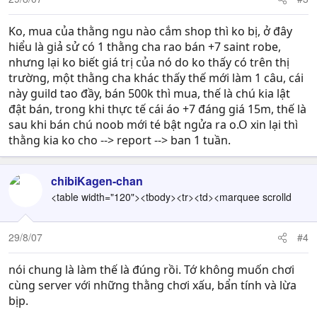
Ko, mua của thằng ngu nào cắm shop thì ko bị, ở đây
hiểu là giả sử có 1 thằng cha rao bán +7 saint robe,
nhưng lại ko biết giá trị của nó do ko thấy có trên thị
trường, một thằng cha khác thấy thế mới làm 1 câu, cái
này guild tao đầy, bán 500k thì mua, thế là chú kia lật
đật bán, trong khi thực tế cái áo +7 đáng giá 15m, thế là
sau khi bán chú noob mới té bật ngửa ra o.O xin lại thì
thằng kia ko cho --> report --> ban 1 tuần.
chibiKagen-chan
<table width="120"><tbody><tr><td><marquee scrolld
29/8/07
#4
nói chung là làm thế là đúng rồi. Tớ không muốn chơi
cùng server với những thằng chơi xấu, bẩn tính và lừa
bịp.