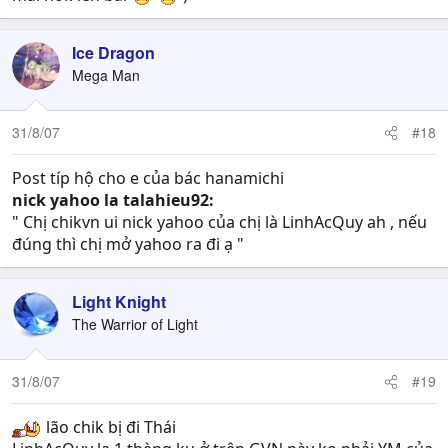
Ice Dragon
Mega Man
31/8/07
#18
Post típ hộ cho e của bác hanamichi
nick yahoo la talahieu92:
" Chị chikvn ui nick yahoo của chị là LinhAcQuy ah , nếu
đúng thì chị mở yahoo ra đi ạ "
Light Knight
The Warrior of Light
31/8/07
#19
lão chik bị đi Thái