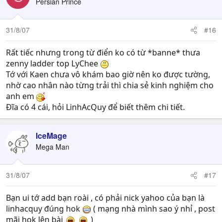
Persian Prince
31/8/07
#16
Rất tiếc nhưng trong từ điển ko có từ *banne* thưa
zenny ladder top LyChee
Tớ với Kaen chưa vô khám bao giờ nên ko được tường,
nhờ cao nhân nào từng trải thì chia sẻ kinh nghiệm cho
anh em
Đĩa có 4 cái, hỏi LinhAcQuy để biết thêm chi tiết.
IceMage
Mega Man
31/8/07
#17
Bạn ui tớ add bạn roài , có phải nick yahoo của bạn là
linhacquy đúng hok
( mạng nhà mình sao ý nhỉ , post
mãi hok lên bài
)