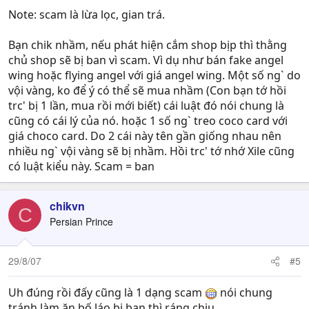
Note: scam là lừa lọc, gian trá.
Bạn chik nhầm, nếu phát hiện cắm shop bịp thì thằng
chủ shop sẽ bị ban vì scam. Vì dụ như bán fake angel
wing hoặc flying angel với giá angel wing. Một số ng` do
vội vàng, ko để ý có thể sẽ mua nhầm (Con bạn tớ hồi
trc' bị 1 lần, mua rồi mới biết) cái luật đó nói chung là
cũng có cái lý của nó. hoặc 1 số ng` treo coco card với
giá choco card. Do 2 cái này tên gần giống nhau nên
nhiều ng` vội vàng sẽ bị nhầm. Hồi trc' tớ nhớ Xile cũng
có luật kiểu này. Scam = ban
chikvn
C
Persian Prince
29/8/07
#5
Uh đúng rồi đấy cũng là 1 dạng scam
nói chung
tránh làm ăn bố láo bị ban thì ráng chịu.