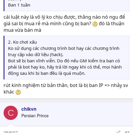
Ban 1 tuần
cái luật này là vô lý ko chịu được, thằng nào nó ngu để
giá sai bị mua rẻ mà mình cũng bị ban?
đó là thuận
mua vừa bán mà
2. Ko chơi xấu
Ko sử dụng các chương trình bot hay các chương trình
truy cập vào dữ liệu (hack).
Bot sẽ bị ban vĩnh viễn. Do đó nếu GM kiểm tra bạn có
phải là bot hay ko, hãy trả lời ngay khi có thể, mọi hành
động sau khi bị ban đều là quá muộn.
rút kinh nghiệm từ bản thân, bot là bị ban IP => nhảy sv
khác
chikvn
C
Persian Prince
29/8/07
#3