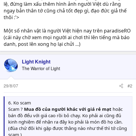
lệ, đừng làm xấu thêm hình ảnh người Việt dù rằng
ngay bản thân tớ cũng chả tốt đẹp gì, đạo đức giả thế
thôi :'>
Một số nhân vật là người Việt hiện nay trên paradiseRO
(cái này chờ xem mọi người ai chơi thì lên tiếng mà báo
danh, post lên xong họ lại chửi ...)
Light Knight
The Warrior of Light
29/8/07
#2
6. Ko scam
Scam ?
Mua đồ của người khác với giá rẻ mạt
hoặc
bán đồ đểu với giá cao rồi bỏ chạy. Ko phải ai cũng đủ
kinh nghiệm để nhận ra đây ko phải là món đồ họ cần.
(đùa chứ đôi khi gặp được thằng nào như thế thì tớ cũng
scam )