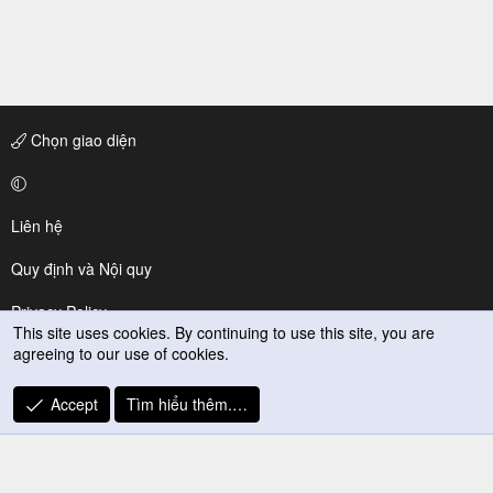
Chọn giao diện
Liên hệ
Quy định và Nội quy
Privacy Policy
This site uses cookies. By continuing to use this site, you are
agreeing to our use of cookies.
Trợ giúp
R
Accept
Tìm hiểu thêm.…
S
S