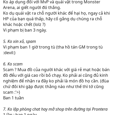
Ko áp dụng đối với MvP và quái vật trong Monster
Arena, ai giết người đó thắng.
Ko dụ quái vật ra chỗ người khác để hại họ, ngay cả khi
HP của bạn quá thấp, hãy cố gắng dụ chúng ra chỗ
khác hoặc chết (lolz ?)
Vi phạm bị ban 3 ngày.
5. Ko xin xỏ, spam
Vi phạm ban 1 giờ trong tù (tha hồ tán GM trong tù
:devil:)
6. Ko scam
Scam ? Mua đồ của người khác với giá rẻ mạt hoặc bán
đồ đểu với giá cao rồi bỏ chạy. Ko phải ai cũng đủ kinh
nghiệm để nhận ra đây ko phải là món đồ họ cần. (đùa
chứ đôi khi gặp được thằng nào như thế thì tớ cũng
scam :'>)
Ban 1 tuần
7. Ko lập phòng chat hay mở shop trên đường tại Prontera
1 lần : ban 1 ngày.