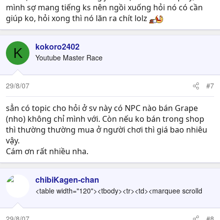
mình sợ mang tiếng ks nên ngồi xuống hỏi nó có cần
giúp ko, hỏi xong thì nó lăn ra chít lolz
kokoro2402
K
Youtube Master Race
29/8/07
#7
sẳn có topic cho hỏi ở sv này có NPC nào bán Grape
(nho) không chỉ mình với. Còn nếu ko bán trong shop
thì thường thường mua ở người chơi thì giá bao nhiêu
vậy.
Cám ơn rất nhiều nha.
chibiKagen-chan
<table width="120"><tbody><tr><td><marquee scrolld
29/8/07
#8