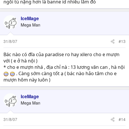
ngồi tù nặng hơn là banne id nhiều lắm đó
IceMage
Mega Man
31/8/07
#13
Bác nào có đĩa của paradise ro hay xilero cho e mượn
với ( e ở hà nội )
* cho e mượn nhá , địa chỉ nà : 13 lương văn can , hà nội
. Càng sớm càng tốt ạ ( bác nào hảo tâm cho e
mượn hôm này luôn )
IceMage
Mega Man
31/8/07
#14