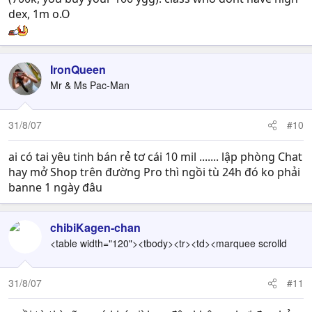
dex, 1m o.O
IronQueen
Mr & Ms Pac-Man
31/8/07
#10
ai có tai yêu tinh bán rẻ tơ cái 10 mil ....... lập phòng Chat
hay mở Shop trên đường Pro thì ngồi tù 24h đó ko phải
banne 1 ngày đâu
chibiKagen-chan
<table width="120"><tbody><tr><td><marquee scrolld
31/8/07
#11