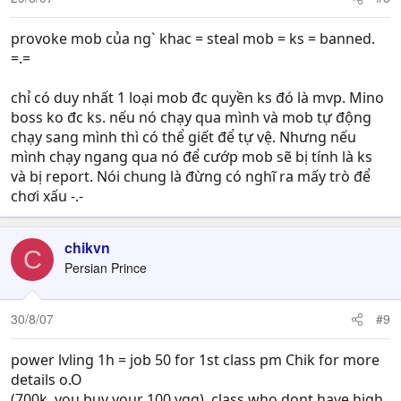
provoke mob của ng` khac = steal mob = ks = banned.
=.=
chỉ có duy nhất 1 loại mob đc quyền ks đó là mvp. Mino
boss ko đc ks. nếu nó chạy qua mình và mob tự động
chạy sang mình thì có thể giết để tự vệ. Nhưng nếu
mình chạy ngang qua nó để cướp mob sẽ bị tính là ks
và bị report. Nói chung là đừng có nghĩ ra mấy trò để
chơi xấu -.-
chikvn
C
Persian Prince
30/8/07
#9
power lvling 1h = job 50 for 1st class pm Chik for more
details o.O
(700k, you buy your 100 ygg). class who dont have high