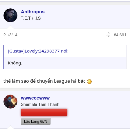
Anthropos
T.E.T.Я.I.S
21/3/14
#4,691
[Gustav]Lovely;24298377 nói:
Không.
thế làm sao để chuyển League hả bác
wwweeewww
Shemale Tam Thánh
Lão Làng GVN