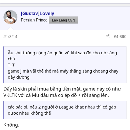
[Gustav]Lovely
Persian Prince
Lão Làng GVN
21/3/14
#4,690
Ầu shit tưởng cộng áo quần vũ khí sao đó cho nó sáng
chứ
T_T
game j mà vãi thế thế mà mấy thằng sáng choang chạy
đầy đường
Đấy là skin phải mua bằng tiền mặt, game này có như
VKLTK với cả Mu đâu mà có ép đồ + rồi sáng lên.
các bác ơi, nếu 2 người ở League khác nhau thì có gặp
được nhau không thế
Không.