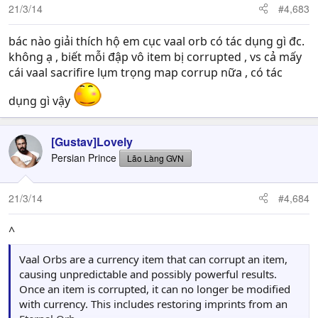
21/3/14
#4,683
bác nào giải thích hộ em cục vaal orb có tác dụng gì đc.
không ạ , biết mỗi đập vô item bị corrupted , vs cả mấy
cái vaal sacrifire lụm trọng map corrup nữa , có tác
dụng gì vậy
[Gustav]Lovely
Persian Prince
Lão Làng GVN
21/3/14
#4,684
^
Vaal Orbs are a currency item that can corrupt an item,
causing unpredictable and possibly powerful results.
Once an item is corrupted, it can no longer be modified
with currency. This includes restoring imprints from an