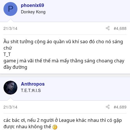
phoenix69
P
Donkey Kong
21/3/14
#4,688
Ầu shit tưởng cộng áo quần vũ khí sao đó cho nó sáng
chứ
T_T
game j mà vãi thế thế mà mấy thằng sáng choang chạy
đầy đường
Anthropos
T.E.T.Я.I.S
21/3/14
#4,689
các bác ơi, nếu 2 người ở League khác nhau thì có gặp
được nhau không thế