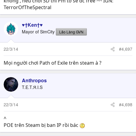
không , nếu chơi SD thì Pm tớ sẽ dc free ^^ IGN:
TerrorOfTheSpectral
♥†Ken†♥
Mayor of SimCity
Lão Làng GVN
22/3/14
#4,697
Mọi người chơi Path of Exile trên steam à ?
Anthropos
T.E.T.Я.I.S
22/3/14
#4,698
^
POE trên Steam bị ban IP rồi bác