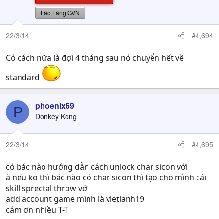
Lão Làng GVN
22/3/14
#4,694
Có cách nữa là đợi 4 tháng sau nó chuyển hết về
standard
phoenix69
P
Donkey Kong
22/3/14
#4,695
có bác nào hướng dẫn cách unlock char sicon với
à nếu ko thì bác nào có char sicon thì tạo cho mình cái
skill sprectal throw với
add account game mình là vietlanh19
cám ơn nhiều T-T