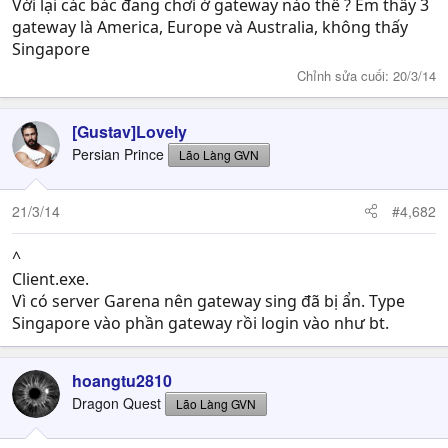
Với lại các bác đang chơi ở gateway nào thế ? Em thấy 3
gateway là America, Europe và Australia, không thấy
Singapore
Chỉnh sửa cuối:
20/3/14
[Gustav]Lovely
Persian Prince
Lão Làng GVN
21/3/14
#4,682
^
Client.exe.
Vì có server Garena nên gateway sing đã bị ẩn. Type
Singapore vào phần gateway rồi login vào như bt.
hoangtu2810
Dragon Quest
Lão Làng GVN