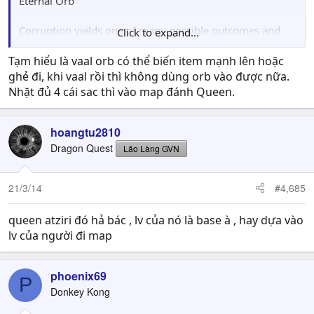
Eternal Orb
Corruption yields one of many possible outcomes and
Click to expand...
has different effects depending on what type of item it is.
Corruption is currently the only way to obtain white
Tạm hiểu là vaal orb có thể biến item mạnh lên hoặc
sockets, certain implicit modifiers, skill gems with level
ghẻ đi, khi vaal rồi thì không dùng orb vào được nữa.
or quality higher than 20, maps with eight mods, and
Nhặt đủ 4 cái sac thì vào map đánh Queen.
various other exotic item states.
Corruption may as well change the rarity, sockets, and
hoangtu2810
links of an item, as well as downgrade unique item to the
rare one with the same base type. So as stated in the
Dragon Quest
Lão Làng GVN
patch notes, they should be used with caution on
expensive items.
21/3/14
#4,685
When using Vaal Orbs on a Strongbox some or all of the
items within the Strongbox will become corrupted.
queen atziri đó hả bác , lv của nó là base à , hay dựa vào
lv của người đi map
phoenix69
P
Donkey Kong