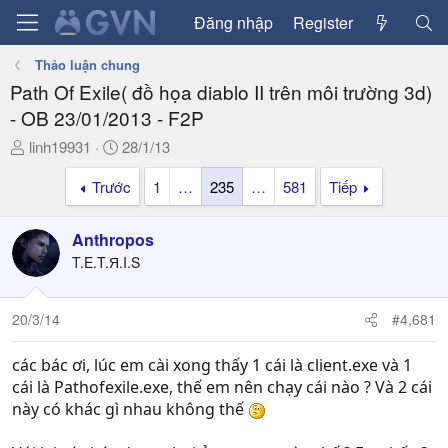
Đăng nhập
Register
Thảo luận chung
Path Of Exile( đồ họa diablo II trên môi trường 3d)
- OB 23/01/2013 - F2P
T
N
linh19931
28/1/13
h
g
Trước
1
…
235
…
581
Tiếp
r
à
e
y
a
g
Anthropos
d
ử
T.E.T.Я.I.S
s
i
t
a
20/3/14
#4,681
r
t
các bác ơi, lúc em cài xong thấy 1 cái là client.exe và 1
e
cái là Pathofexile.exe, thế em nên chạy cái nào ? Và 2 cái
r
này có khác gì nhau không thế