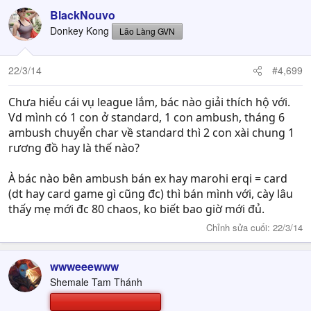
BlackNouvo
Donkey Kong
Lão Làng GVN
22/3/14
#4,699
Chưa hiểu cái vụ league lắm, bác nào giải thích hộ với.
Vd mình có 1 con ở standard, 1 con ambush, tháng 6
ambush chuyển char về standard thì 2 con xài chung 1
rương đồ hay là thế nào?
À bác nào bên ambush bán ex hay marohi erqi = card
(dt hay card game gì cũng đc) thì bán mình với, cày lâu
thấy mẹ mới đc 80 chaos, ko biết bao giờ mới đủ.
Chỉnh sửa cuối:
22/3/14
wwweeewww
Shemale Tam Thánh