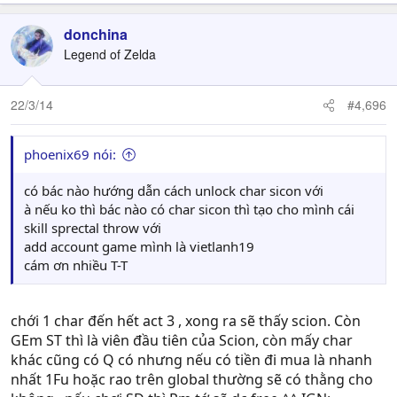
donchina
Legend of Zelda
22/3/14
#4,696
phoenix69 nói:
có bác nào hướng dẫn cách unlock char sicon với
à nếu ko thì bác nào có char sicon thì tạo cho mình cái
skill sprectal throw với
add account game mình là vietlanh19
cám ơn nhiều T-T
chới 1 char đến hết act 3 , xong ra sẽ thấy scion. Còn
GEm ST thì là viên đầu tiên của Scion, còn mấy char
khác cũng có Q có nhưng nếu có tiền đi mua là nhanh
nhất 1Fu hoặc rao trên global thường sẽ có thằng cho