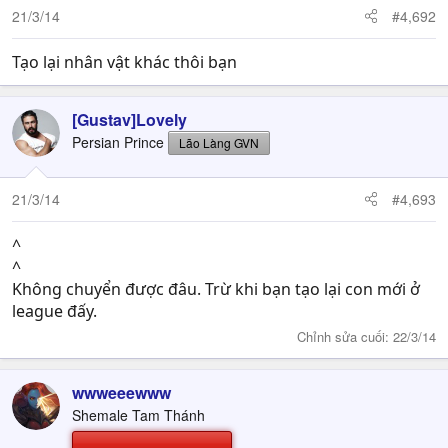
21/3/14
#4,692
Tạo lại nhân vật khác thôi bạn
[Gustav]Lovely
Persian Prince
Lão Làng GVN
21/3/14
#4,693
^
^
Không chuyển được đâu. Trừ khi bạn tạo lại con mới ở
league đấy.
Chỉnh sửa cuối:
22/3/14
wwweeewww
Shemale Tam Thánh