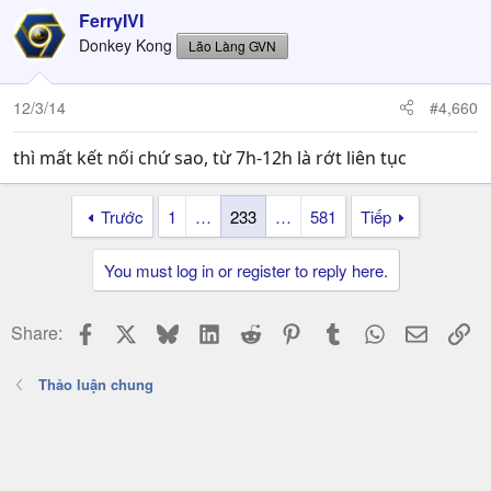
FerryIVI
Donkey Kong
Lão Làng GVN
12/3/14
#4,660
thì mất kết nối chứ sao, từ 7h-12h là rớt liên tục
Trước
1
…
233
…
581
Tiếp
You must log in or register to reply here.
Facebook
X
Bluesky
LinkedIn
Reddit
Pinterest
Tumblr
WhatsApp
Email
Li
Share:
Thảo luận chung