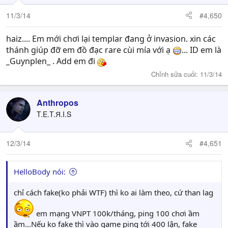
11/3/14
#4,650
haiz.... Em mới chơi lại templar đang ở invasion. xin các
thánh giúp đỡ em đồ đạc rare cùi mía với ạ
... ID em là
_Guynplen_ . Add em đi
Chỉnh sửa cuối:
11/3/14
Anthropos
T.E.T.Я.I.S
12/3/14
#4,651
HelloBody nói:
chỉ cách fake(ko phải WTF) thì ko ai làm theo, cứ than lag
em mạng VNPT 100k/tháng, ping 100 chơi ầm
ầm...Nếu ko fake thì vào game ping tới 400 lận, fake