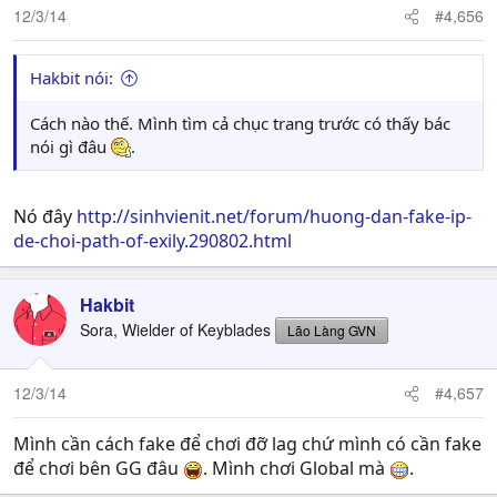
12/3/14
#4,656
Hakbit nói:
Cách nào thế. Mình tìm cả chục trang trước có thấy bác
nói gì đâu
.
Nó đây
http://sinhvienit.net/forum/huong-dan-fake-ip-
de-choi-path-of-exily.290802.html
Hakbit
Sora, Wielder of Keyblades
Lão Làng GVN
12/3/14
#4,657
Mình cần cách fake để chơi đỡ lag chứ mình có cần fake
để chơi bên GG đâu
. Mình chơi Global mà
.