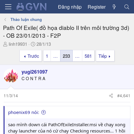
Đăng nhập
Register
Thảo luận chung
Path Of Exile( đồ họa diablo II trên môi trường 3d)
- OB 23/01/2013 - F2P
T
N
linh19931
28/1/13
h
g
Trước
1
…
233
…
581
Tiếp
r
à
e
y
a
g
yugi261097
d
ử
C O N T R A
s
i
t
a
11/3/14
#4,641
r
t
phoenix69 nói:
e
r
sao mình down cái PathOfExileInstaller.msi về chạy xong
chạy launcher của nó cứ chạy Checking resources... 1 hồi