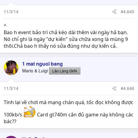
11/3/14
#4,645
^
Bao h event bảo trì chả kéo dài thêm vài ngày hả bạn.
Nó chỉ ghi là ngày "dự kiến" sửa chữa xong là mùng 9
thôi.Chả bao h thấy nó sửa đúng như dự kiến cả.
1 mat nguoi bang
Mario & Luigi
Lão Làng GVN
11/3/14
#4,646
Tính lại về chơi mà mạng chán quá, tốc đọc không được
100kb/s
Card gt740m cân đủ game này không các
bác??