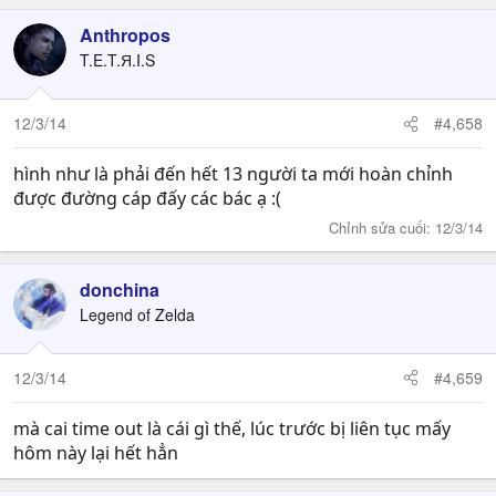
Anthropos
T.E.T.Я.I.S
12/3/14
#4,658
hình như là phải đến hết 13 người ta mới hoàn chỉnh
được đường cáp đấy các bác ạ :(
Chỉnh sửa cuối:
12/3/14
donchina
Legend of Zelda
12/3/14
#4,659
mà cai time out là cái gì thế, lúc trước bị liên tục mấy
hôm này lại hết hẳn