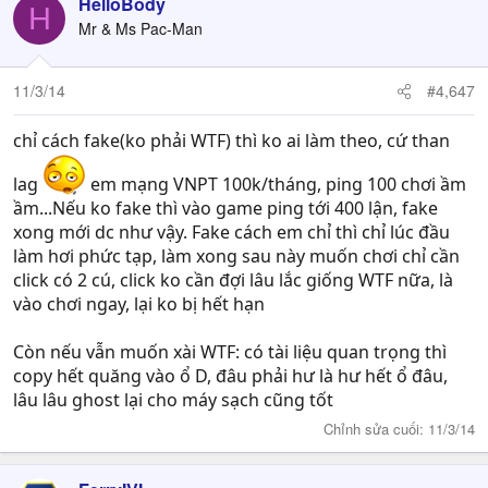
HelloBody
H
Mr & Ms Pac-Man
11/3/14
#4,647
chỉ cách fake(ko phải WTF) thì ko ai làm theo, cứ than
lag
em mạng VNPT 100k/tháng, ping 100 chơi ầm
ầm...Nếu ko fake thì vào game ping tới 400 lận, fake
xong mới dc như vậy. Fake cách em chỉ thì chỉ lúc đầu
làm hơi phức tạp, làm xong sau này muốn chơi chỉ cần
click có 2 cú, click ko cần đợi lâu lắc giống WTF nữa, là
vào chơi ngay, lại ko bị hết hạn
Còn nếu vẫn muốn xài WTF: có tài liệu quan trọng thì
copy hết quăng vào ổ D, đâu phải hư là hư hết ổ đâu,
lâu lâu ghost lại cho máy sạch cũng tốt
Chỉnh sửa cuối:
11/3/14