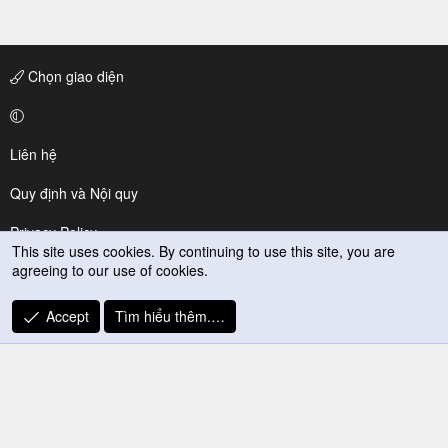
Chọn giao diện
Liên hệ
Quy định và Nội quy
Privacy Policy
This site uses cookies. By continuing to use this site, you are
agreeing to our use of cookies.
Trợ giúp
R
Accept
Tìm hiểu thêm.…
S
S