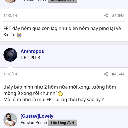
11/3/14
#4,643
FPT đây hôm qua còn lag như điên hôm nay ping lại về
8x rồi
.
Anthropos
T.E.T.Я.I.S
11/3/14
#4,644
thấy bảo hình như 2 hôm nữa mới xong, tưởng hôm
mồng 9 xong rồi chứ nhỉ
Mà hình như là mỗi FPT bị lag thôi hay sao ấy ?
[Gustav]Lovely
Persian Prince
Lão Làng GVN