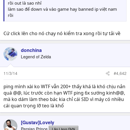
rồi out là sao nhỉ
làm sao để down và vào game hay banned ip việt nam
rồi
Cứ click lên cho nó chạy nó kiểm tra xong rồi tự tải về
donchina
Legend of Zelda
11/3/14
#4,642
ping mình xài ko WTF vẫn 200+ thấy khá là khó chịu nản
quá @@, lúc trước còn hạn WTF ping 6x sướng kinh@@,
mà ko dám làm theo bác kia chỉ cái SID vì máy có nhiều
cái quan trọng lỡ teo là khổ
[Gustav]Lovely
Persian Prince
Lão Làng GVN