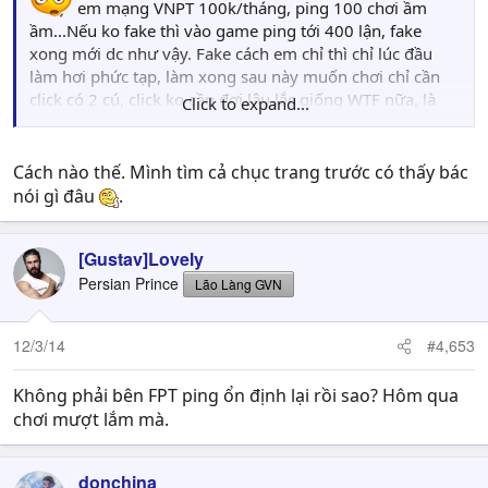
em mạng VNPT 100k/tháng, ping 100 chơi ầm
ầm...Nếu ko fake thì vào game ping tới 400 lận, fake
xong mới dc như vậy. Fake cách em chỉ thì chỉ lúc đầu
làm hơi phức tạp, làm xong sau này muốn chơi chỉ cần
click có 2 cú, click ko cần đợi lâu lắc giống WTF nữa, là
Click to expand...
vào chơi ngay, lại ko bị hết hạn
Còn nếu vẫn muốn xài WTF: có tài liệu quan trọng thì
Cách nào thế. Mình tìm cả chục trang trước có thấy bác
copy hết quăng vào ổ D, đâu phải hư là hư hết ổ đâu, lâu
nói gì đâu
.
lâu ghost lại cho máy sạch cũng tốt
[Gustav]Lovely
Persian Prince
Lão Làng GVN
12/3/14
#4,653
Không phải bên FPT ping ổn định lại rồi sao? Hôm qua
chơi mượt lắm mà.
donchina