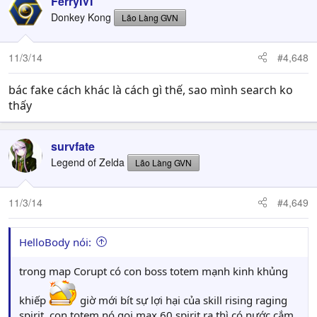
FerryIVI
Donkey Kong
Lão Làng GVN
11/3/14
#4,648
bác fake cách khác là cách gì thế, sao mình search ko
thấy
survfate
Legend of Zelda
Lão Làng GVN
11/3/14
#4,649
HelloBody nói:
trong map Corupt có con boss totem mạnh kinh khủng
khiếp
giờ mới bít sự lợi hại của skill rising raging
spirit, con totem nó gọi max 60 spirit ra thì có nước cắm