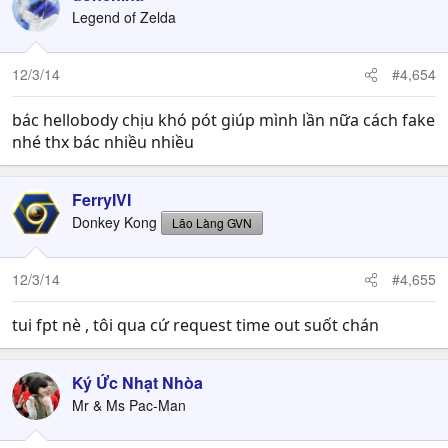
Legend of Zelda
12/3/14
#4,654
bác hellobody chịu khó pót giúp mình lần nữa cách fake
nhé thx bác nhiều nhiều
FerryIVI
Donkey Kong
Lão Làng GVN
12/3/14
#4,655
tui fpt nè , tôi qua cứ request time out suốt chán
Ký Ức Nhạt Nhòa
Mr & Ms Pac-Man