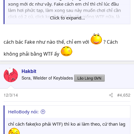
xong mới dc như vậy. Fake cách em chỉ thì chỉ lúc đầu
làm hơi phức tạp, làm xong sau này muốn chơi chỉ cần
click có 2 cú, click ko cần đợi lâu lắc giống WTF nữa, là
Click to expand...
vào chơi ngay, lại ko bị hết hạn
Còn nếu vẫn muốn xài WTF: có tài liệu quan trọng thì
cách bác Fake như nào thế, chỉ em với
copy hết quăng vào ổ D, đâu phải hư là hư hết ổ đâu, lâu
? Cách
lâu ghost lại cho máy sạch cũng tốt
không phải bằng WTF ấy
Hakbit
Sora, Wielder of Keyblades
Lão Làng GVN
12/3/14
#4,652
HelloBody nói:
chỉ cách fake(ko phải WTF) thì ko ai làm theo, cứ than lag