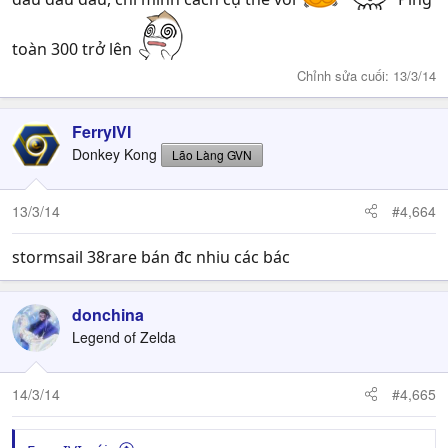
toàn 300 trở lên
Chỉnh sửa cuối:
13/3/14
FerryIVI
Donkey Kong
Lão Làng GVN
13/3/14
#4,664
stormsail 38rare bán đc nhiu các bác
donchina
Legend of Zelda
14/3/14
#4,665