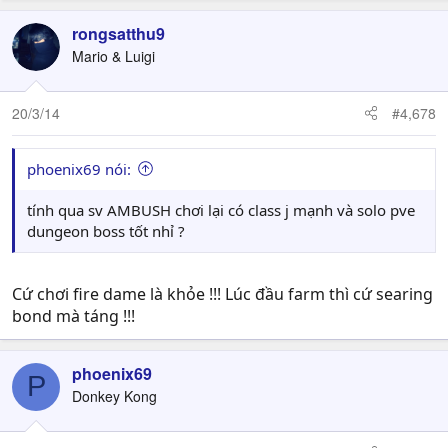
rongsatthu9
Mario & Luigi
20/3/14
#4,678
phoenix69 nói:
tính qua sv AMBUSH chơi lại có class j mạnh và solo pve
dungeon boss tốt nhỉ ?
Cứ chơi fire dame là khỏe !!! Lúc đầu farm thì cứ searing
bond mà táng !!!
phoenix69
P
Donkey Kong