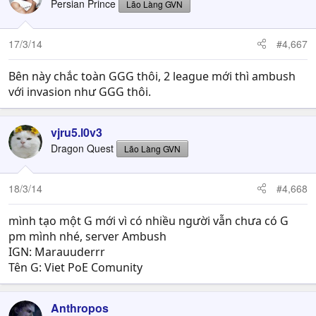
Persian Prince
Lão Làng GVN
17/3/14
#4,667
Bên này chắc toàn GGG thôi, 2 league mới thì ambush
với invasion như GGG thôi.
vjru5.l0v3
Dragon Quest
Lão Làng GVN
18/3/14
#4,668
mình tạo một G mới vì có nhiều người vẫn chưa có G
pm mình nhé, server Ambush
IGN: Marauuderrr
Tên G: Viet PoE Comunity
Anthropos