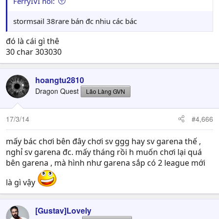
FerryIVI nói:
stormsail 38rare bán đc nhiu các bác
đó là cái gì thê
30 char 303030
hoangtu2810
Dragon Quest
Lão Làng GVN
17/3/14
#4,666
mấy bác chơi bên đây chơi sv ggg hay sv garena thế ,
nghỉ sv garena đc. mấy tháng rồi h muốn chơi lại quá
bên garena , mà hình như garena sắp có 2 league mới
là gì vậy
[Gustav]Lovely