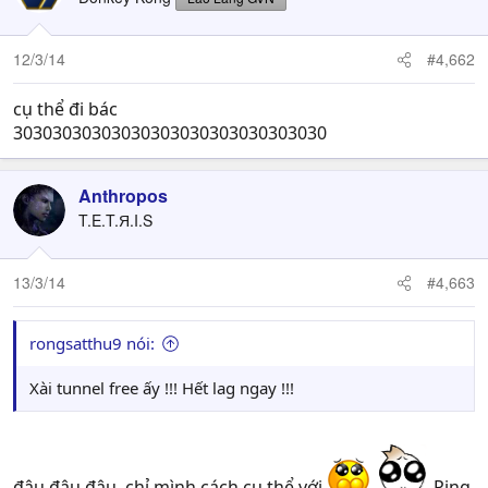
12/3/14
#4,662
cụ thể đi bác
30303030303030303030303030303030
Anthropos
T.E.T.Я.I.S
13/3/14
#4,663
rongsatthu9 nói:
Xài tunnel free ấy !!! Hết lag ngay !!!
đâu đâu đâu, chỉ mình cách cụ thể với
Ping