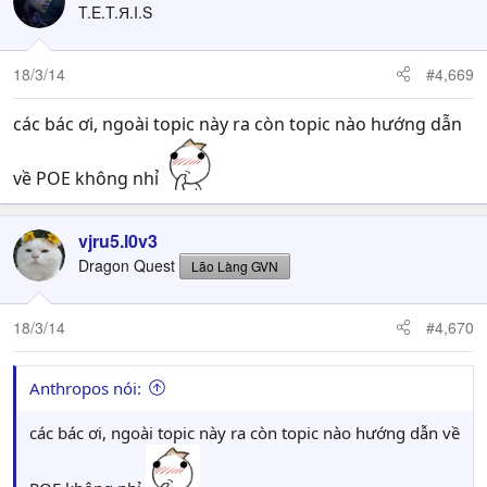
T.E.T.Я.I.S
18/3/14
#4,669
các bác ơi, ngoài topic này ra còn topic nào hướng dẫn
về POE không nhỉ
vjru5.l0v3
Dragon Quest
Lão Làng GVN
18/3/14
#4,670
Anthropos nói:
các bác ơi, ngoài topic này ra còn topic nào hướng dẫn về