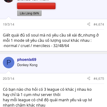
Lão Làng GVN
19/3/14
#4,674
Giết quái đủ số soul mà nó yêu cầu sẽ xài đc,nhưng ở
mỗi 1 mode sẽ yêu cầu số lượng soul khác nhau :
-normal / cruel / merciless - 32/48/64
phoenix69
P
Donkey Kong
20/3/14
#4,675
Có bạn nào cho hỏi có 3 league có khác j nhau ko
hay chỉ là 1 cụm như server thôi
hay mỗi league có chế độ quái mạnh yếu và up lvl
nhanh chậm khác nhau