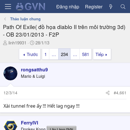
Đăng nhập
Register
Thảo luận chung
Path Of Exile( đồ họa diablo II trên môi trường 3d)
- OB 23/01/2013 - F2P
T
N
linh19931
28/1/13
h
g
Trước
1
…
234
…
581
Tiếp
r
à
e
y
a
g
rongsatthu9
d
ử
Mario & Luigi
s
i
t
a
12/3/14
#4,661
r
t
Xài tunnel free ấy !!! Hết lag ngay !!!
e
r
FerryIVI
Donkey Kong
Lão Làng GVN