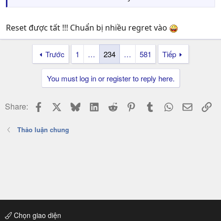
Reset được tất !!! Chuẩn bị nhiều regret vào
Trước
1
…
234
…
581
Tiếp
You must log in or register to reply here.
Facebook
X
Bluesky
LinkedIn
Reddit
Pinterest
Tumblr
WhatsApp
Email
Li
Share:
Thảo luận chung
Chọn giao diện