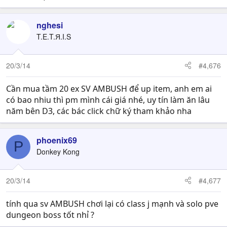
nghesi
T.E.T.Я.I.S
20/3/14
#4,676
Cần mua tầm 20 ex SV AMBUSH để up item, anh em ai
có bao nhiu thì pm mình cái giá nhé, uy tín làm ăn lâu
năm bên D3, các bác click chữ ký tham khảo nha
phoenix69
P
Donkey Kong
20/3/14
#4,677
tính qua sv AMBUSH chơi lại có class j mạnh và solo pve
dungeon boss tốt nhỉ ?