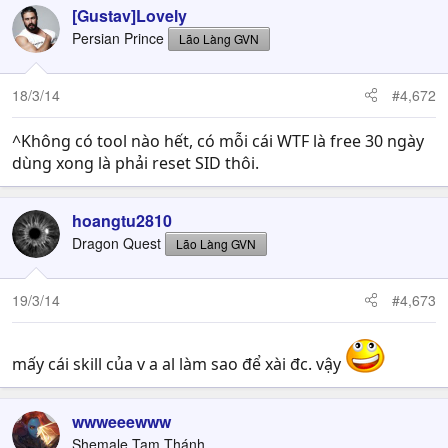
[Gustav]Lovely
Persian Prince
Lão Làng GVN
18/3/14
#4,672
^Không có tool nào hết, có mỗi cái WTF là free 30 ngày
dùng xong là phải reset SID thôi.
hoangtu2810
Dragon Quest
Lão Làng GVN
19/3/14
#4,673
mấy cái skill của v a al làm sao để xài đc. vậy
wwweeewww
Shemale Tam Thánh