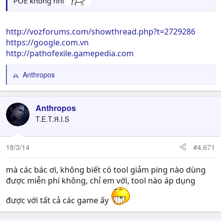
POE không nhỉ
http://vozforums.com/showthread.php?t=2729286
https://google.com.vn
http://pathofexile.gamepedia.com
Anthropos
R
e
a
c
Anthropos
t
T.E.T.Я.I.S
i
o
n
18/3/14
#4,671
s
:
mà các bác ơi, không biết có tool giảm ping nào dùng
được miễn phí không, chỉ em với, tool nào áp dụng
được với tất cả các game ấy