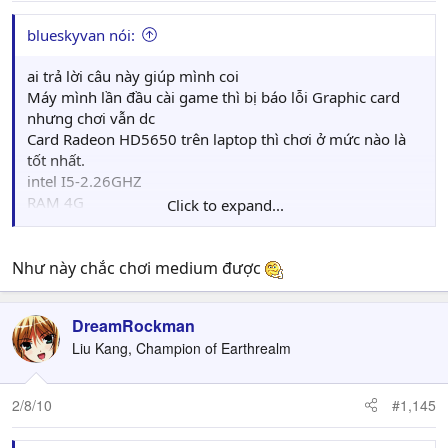
blueskyvan nói:
ai trả lời câu này giúp mình coi
Máy mình lần đầu cài game thì bị báo lỗi Graphic card
nhưng chơi vẫn dc
Card Radeon HD5650 trên laptop thì chơi ở mức nào là
tốt nhất.
intel I5-2.26GHZ
RAM 4G
Click to expand...
Win7 64bit
Như này chắc chơi medium được
DreamRockman
Liu Kang, Champion of Earthrealm
2/8/10
#1,145