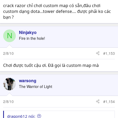
crack razor chỉ chơi custom map có sẵn,đâu chơi
custom dạng dota...tower defense.... được phải ko các
bạn ?
Ninjakyo
N
Fire in the hole!
2/8/10
#1,153
Chơi được tuốt cậu ơi. Đã gọi là custom map mà
warsong
The Warrior of Light
2/8/10
#1,154
dragon612 nói: