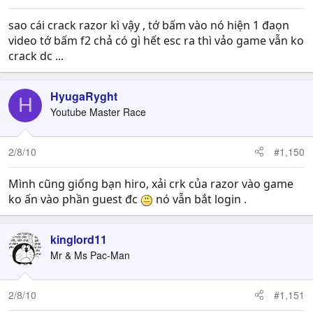
sao cái crack razor kì vậy , tớ bấm vào nó hiện 1 đaọn
video tớ bấm f2 chả có gì hết esc ra thì vảo game vẫn ko
crack dc ...
HyugaRyght
H
Youtube Master Race
2/8/10
#1,150
Mình cũng giống bạn hiro, xải crk của razor vào game
ko ấn vào phần guest đc
nó vẫn bắt login .
kinglord11
Mr & Ms Pac-Man
2/8/10
#1,151