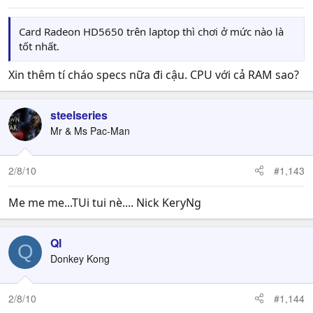
Card Radeon HD5650 trên laptop thì chơi ở mức nào là
tốt nhất.
Xin thêm tí cháo specs nữa đi cậu. CPU với cả RAM sao?
steelseries
Mr & Ms Pac-Man
2/8/10
#1,143
Me me me...TUi tui nè.... Nick KeryNg
Ql
Q
Donkey Kong
2/8/10
#1,144