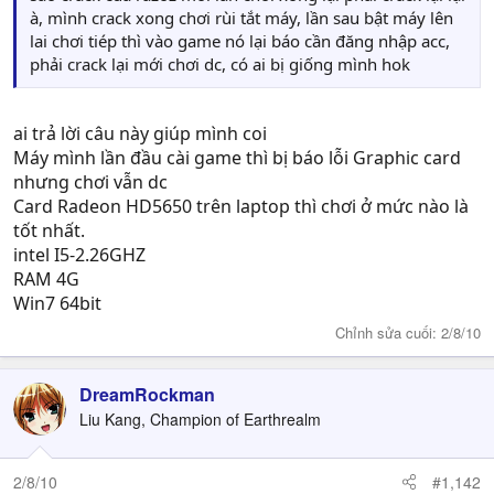
à, mình crack xong chơi rùi tắt máy, lần sau bật máy lên
lai chơi tiép thì vào game nó lại báo cần đăng nhập acc,
phải crack lại mới chơi dc, có ai bị giống mình hok
ai trả lời câu này giúp mình coi
Máy mình lần đầu cài game thì bị báo lỗi Graphic card
nhưng chơi vẫn dc
Card Radeon HD5650 trên laptop thì chơi ở mức nào là
tốt nhất.
intel I5-2.26GHZ
RAM 4G
Win7 64bit
Chỉnh sửa cuối:
2/8/10
DreamRockman
Liu Kang, Champion of Earthrealm
2/8/10
#1,142