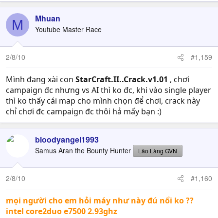
Mhuan
M
Youtube Master Race
2/8/10
#1,159
Mình đang xài con
StarCraft.II..Crack.v1.01
, chơi
campaign đc nhưng vs AI thì ko đc, khi vào single player
thì ko thấy cái map cho mình chọn để chơi, crack này
chỉ chơi đc campaign đc thôi hả mấy bạn :)
bloodyangel1993
Samus Aran the Bounty Hunter
Lão Làng GVN
2/8/10
#1,160
mọi người cho em hỏi máy như này đú nổi ko ??
intel core2duo e7500 2.93ghz