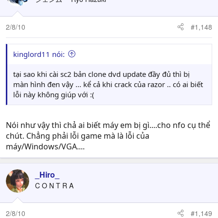
2/8/10
#1,148
kinglord11 nói:
tại sao khi cài sc2 bản clone dvd update đầy đủ thì bị
màn hình đen vậy ... kể cả khi crack của razor .. có ai biết
lỗi này không giúp với :(
Nói như vậy thì chả ai biết máy em bị gì....cho nfo cụ thể
chút. Chẳng phải lỗi game mà là lỗi của
máy/Windows/VGA....
_Hiro_
C O N T R A
2/8/10
#1,149