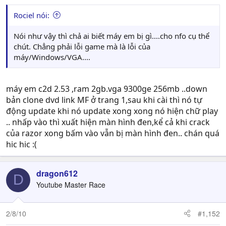
Rociel nói:
Nói như vậy thì chả ai biết máy em bị gì....cho nfo cụ thể
chút. Chẳng phải lỗi game mà là lỗi của
máy/Windows/VGA....
máy em c2d 2.53 ,ram 2gb.vga 9300ge 256mb ..down
bản clone dvd link MF ở trang 1,sau khi cài thì nó tự
động update khi nó update xong xong nó hiện chữ play
.. nhấp vào thì xuất hiện màn hình đen,kể cả khi crack
của razor xong bấm vào vẫn bị màn hình đen.. chán quá
hic hic :(
dragon612
D
Youtube Master Race
2/8/10
#1,152