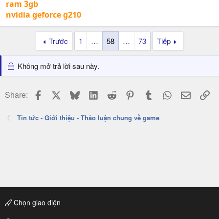
ram 3gb
nvidia geforce g210
Trước
1
…
58
…
73
Tiếp
Không mở trả lời sau này.
Facebook
X
Bluesky
LinkedIn
Reddit
Pinterest
Tumblr
WhatsApp
Email
Li
Share:
Tin tức - Giới thiệu - Thảo luận chung về game
Chọn giao diện