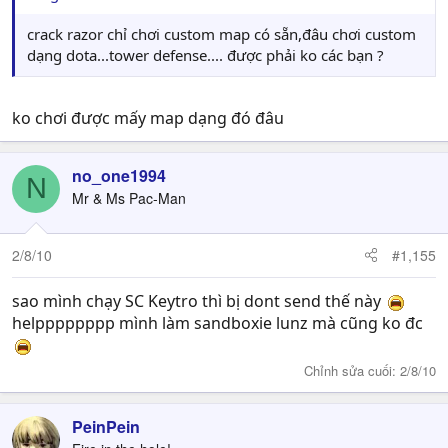
crack razor chỉ chơi custom map có sẵn,đâu chơi custom
dạng dota...tower defense.... được phải ko các bạn ?
ko chơi được mấy map dạng đó đâu
no_one1994
N
Mr & Ms Pac-Man
2/8/10
#1,155
sao mình chạy SC Keytro thì bị dont send thế này
helpppppppp mình làm sandboxie lunz mà cũng ko đc
Chỉnh sửa cuối:
2/8/10
PeinPein