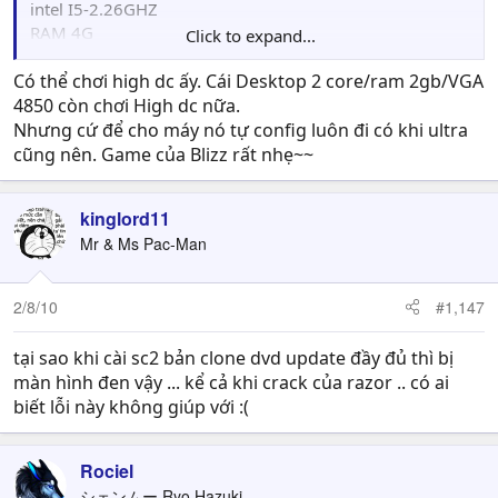
intel I5-2.26GHZ
RAM 4G
Click to expand...
Win7 64bit
Có thể chơi high dc ấy. Cái Desktop 2 core/ram 2gb/VGA
4850 còn chơi High dc nữa.
Nhưng cứ để cho máy nó tự config luôn đi có khi ultra
cũng nên. Game của Blizz rất nhẹ~~
kinglord11
Mr & Ms Pac-Man
2/8/10
#1,147
tại sao khi cài sc2 bản clone dvd update đầy đủ thì bị
màn hình đen vậy ... kể cả khi crack của razor .. có ai
biết lỗi này không giúp với :(
Rociel
シェンムー Ryo Hazuki