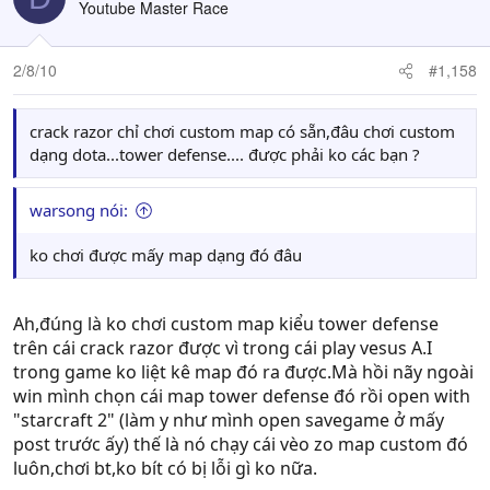
Youtube Master Race
2/8/10
#1,158
crack razor chỉ chơi custom map có sẵn,đâu chơi custom
dạng dota...tower defense.... được phải ko các bạn ?
warsong nói:
ko chơi được mấy map dạng đó đâu
Ah,đúng là ko chơi custom map kiểu tower defense
trên cái crack razor được vì trong cái play vesus A.I
trong game ko liệt kê map đó ra được.Mà hồi nãy ngoài
win mình chọn cái map tower defense đó rồi open with
"starcraft 2" (làm y như mình open savegame ở mấy
post trước ấy) thế là nó chạy cái vèo zo map custom đó
luôn,chơi bt,ko bít có bị lỗi gì ko nữa.