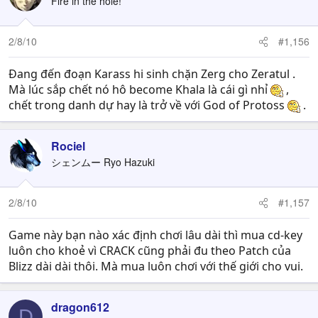
Fire in the hole!
2/8/10
#1,156
Đang đến đoạn Karass hi sinh chặn Zerg cho Zeratul .
Mà lúc sắp chết nó hô become Khala là cái gì nhỉ
,
chết trong danh dự hay là trở về với God of Protoss
.
Rociel
シェンムー Ryo Hazuki
2/8/10
#1,157
Game này bạn nào xác định chơi lâu dài thì mua cd-key
luôn cho khoẻ vì CRACK cũng phải đu theo Patch của
Blizz dài dài thôi. Mà mua luôn chơi với thế giới cho vui.
dragon612
D