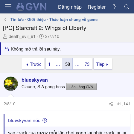
Đăng nhập
Register
Tin tức - Giới thiệu - Thảo luận chung về game
[PC] Starcraft 2: Wings of Liberty
T
N
death_evil_91
27/7/10
h
g
r
à
Không mở trả lời sau này.
e
y
a
g
Trước
1
…
58
…
73
Tiếp
d
ử
s
i
blueskyvan
t
a
Claude, S.A gang boss
Lão Làng GVN
r
t
2/8/10
#1,141
e
r
blueskyvan nói:
sao crack của razoz mỗi lần chơi xong lại phải crack lại lại