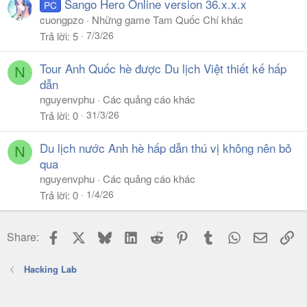
Sango Hero Online version 36.x.x.x
PC
cuongpzo
Những game Tam Quốc Chí khác
7/3/26
Trả lời
5
Tour Anh Quốc hè được Du lịch Việt thiết kế hấp
N
dẫn
nguyenvphu
Các quảng cáo khác
31/3/26
Trả lời
0
Du lịch nước Anh hè hấp dẫn thú vị không nên bỏ
N
qua
nguyenvphu
Các quảng cáo khác
1/4/26
Trả lời
0
Facebook
X
Bluesky
LinkedIn
Reddit
Pinterest
Tumblr
WhatsApp
Email
Li
Share:
Hacking Lab