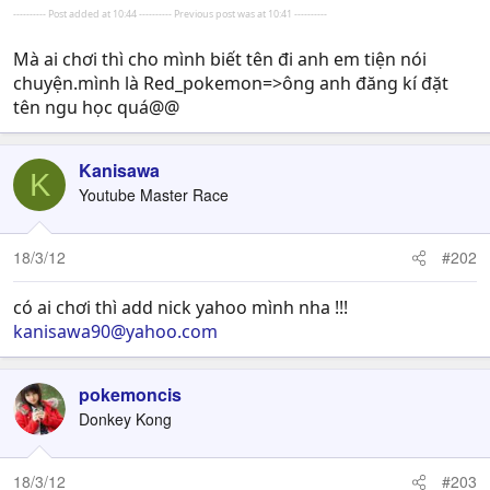
---------- Post added at 10:44 ---------- Previous post was at 10:41 ----------
Mà ai chơi thì cho mình biết tên đi anh em tiện nói
chuyện.mình là Red_pokemon=>ông anh đăng kí đặt
tên ngu học quá@@
Kanisawa
K
Youtube Master Race
18/3/12
#202
có ai chơi thì add nick yahoo mình nha !!!
kanisawa90@yahoo.com
pokemoncis
Donkey Kong
18/3/12
#203