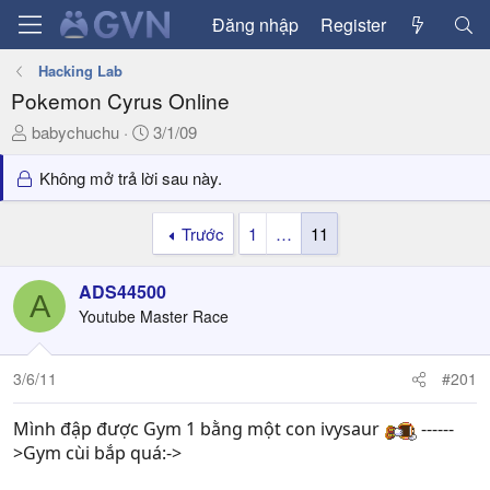
Đăng nhập
Register
Hacking Lab
Pokemon Cyrus Online
T
N
babychuchu
3/1/09
h
g
r
à
Không mở trả lời sau này.
e
y
a
g
Trước
1
…
11
d
ử
s
i
ADS44500
t
A
a
Youtube Master Race
r
t
3/6/11
#201
e
r
Mình đập được Gym 1 bằng một con ivysaur
------
>Gym cùi bắp quá:->