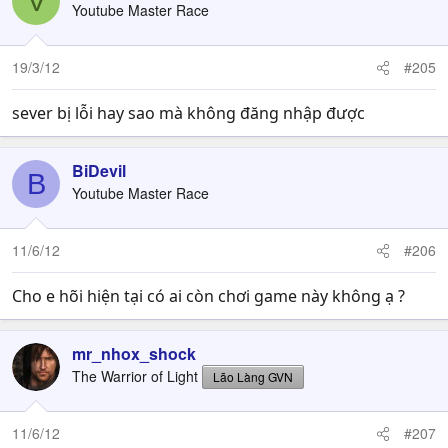
V
Youtube Master Race
19/3/12
#205
sever bị lỗi hay sao mà không đăng nhập được
BiDevil
B
Youtube Master Race
11/6/12
#206
Cho e hõi hiện tại có ai còn chơi game này không ạ ?
mr_nhox_shock
The Warrior of Light
Lão Làng GVN
11/6/12
#207