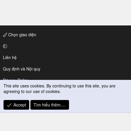
Chọn giao diện
Liên hệ
Quy định và Nội quy
Privacy Policy
This site uses cookies. By continuing to use this site, you are
agreeing to our use of cookies.
Trợ giúp
R
Accept
Tìm hiểu thêm.…
S
S