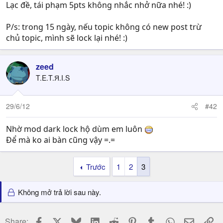
Lạc đề, tái phạm 5pts không nhắc nhở nữa nhé! :)
P/s: trong 15 ngày, nếu topic không có new post trừ
chủ topic, mình sẽ lock lại nhé! :)
zeed
T.E.T.Я.I.S
29/6/12
#42
Nhờ mod dark lock hộ dùm em luôn
Để mà ko ai bàn cũng vậy =.=
Trước
1
2
3
Không mở trả lời sau này.
Facebook
X
Bluesky
LinkedIn
Reddit
Pinterest
Tumblr
WhatsApp
Email
Li
Share: