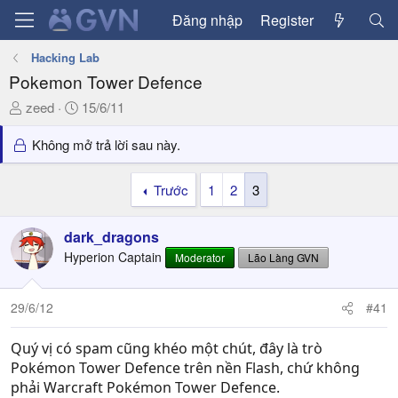
Đăng nhập
Register
Hacking Lab
Pokemon Tower Defence
T
N
zeed
15/6/11
h
g
r
à
Không mở trả lời sau này.
e
y
a
g
Trước
1
2
3
d
ử
s
i
dark_dragons
t
a
Hyperion Captain
Moderator
Lão Làng GVN
r
t
29/6/12
#41
e
r
Quý vị có spam cũng khéo một chút, đây là trò
Pokémon Tower Defence trên nền Flash, chứ không
phải Warcraft Pokémon Tower Defence.