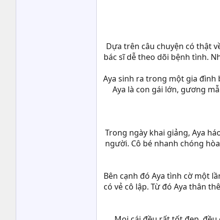
Dựa trên câu chuyện có thật về
bác sĩ dễ theo dõi bệnh tình. 
Aya sinh ra trong một gia đình
Aya là con gái lớn, gương mẫu
Trong ngày khai giảng, Aya há
người. Cô bé nhanh chóng hòa 
Bên cạnh đó Aya tình cờ một lầ
có vẻ cô lập. Từ đó Aya thân th
Mọi cái đều rất tốt đẹp, đều