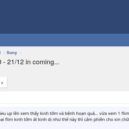
d
Sony
- 21/12 in coming...
ieu up lên xem thấy kinh tởm và bệnh hoạn quá... vừa xem 1 fli
ại flim kinh tởm át kinh dị như thế này thì cảm phiền cho xin ch