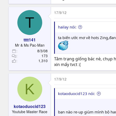
17/9/12
T
hailay nói:
ta biến ước mơ về hots Zing,đa
tttt141
Mr & Ms Pac-Man
8/3/08
173
Tâm trạng giống bác nè, chụp h
1,310
xin mấy tvct :(
17/9/12
K
kotaoduocid123 nói:
kotaoduocid123
Youtube Master Race
bạn nào re-up giùm mình bộ har