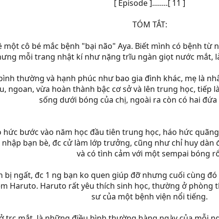
[ Episode ]........[ 11 ]
TÓM TẮT:
 một cô bé mắc bệnh "bại não" Aya. Biết mình có bệnh từ nă
Nhưng mỗi trang nhật kí như nặng trĩu ngàn giọt nước mắt,
 bình thường và hạnh phúc như bao gia đình khác, mẹ là nh
, ngoan, vừa hoàn thành bậc cơ sở và lên trung học, tiếp là 
sống dưới bóng của chị, ngoài ra còn có hai đứa
o hức bước vào năm học đầu tiên trung học, háo hức quãng t
nhập bạn bè, đc cử làm lớp trưởng, cũng như chỉ huy dàn đồ
và có tình cảm với một sempai bóng rổ
n bị ngất, đc 1 ng bạn ko quen giúp đỡ nhưng cuối cùng đó 
êm Haruto. Haruto rất yêu thích sinh học, thường ở phòng thí
sư của một bệnh viện nổi tiếng.
 ở trc mắt, là những điều bình thường hàng ngày của mỗi ng.