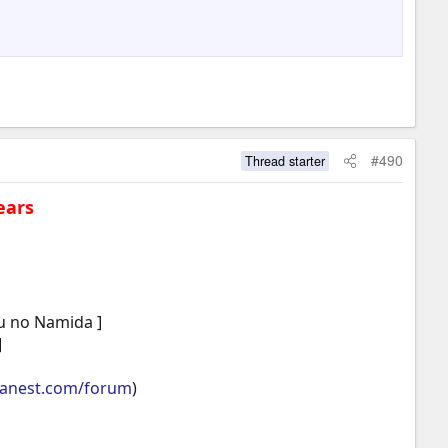
#490
Thread starter
ears
oru no Namida ]
]
panest.com/forum
)