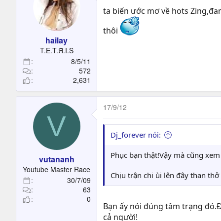
ta biến ước mơ về hots Zing,đ
thôi
hailay
T.E.T.Я.I.S
8/5/11
572
2,631
17/9/12
V
Dj_forever nói:
Phục bạn thật!Vậy mà cũng xem 
vutananh
Youtube Master Race
Chịu trận chi ùi lên đây than th
30/7/09
63
0
Bạn ấy nói đúng tâm trạng đó.
cả người!