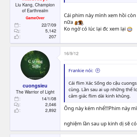
t
Liu Kang, Champion
e
of Earthrealm
r
Cái phim này mình xem hồi còn
GameOver
nữa
22/7/09
Ko ngờ có lúc lại đc xem lại
5,142
207
16/9/12
Frankie nói:
Cái flim Xác Sống do cậu cuongs
cuongsieu
cùng. Lần sau ai up những thể lo
The Warrior of Light
cảm giác flim dài kinh khủng.
14/1/08
2,046
Ông này kém nhể!!!Phim này mìn
2,892
nghiệm lần sau up kinh dị sẽ c