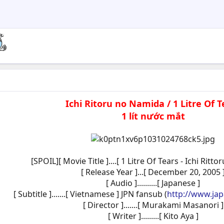
Ichi Ritoru no Namida / 1 Litre Of T
1 lít nước mắt
[SPOIL][ Movie Title ]....[ 1 Litre Of Tears - Ichi Ritt
[ Release Year ]...[ December 20, 2005 
[ Audio ]..........[ Japanese ]
[ Subtitle ].......[ Vietnamese ] JPN fansub (
http://www.ja
[ Director ].......[ Murakami Masanori ]
[ Writer ].........[ Kito Aya ]