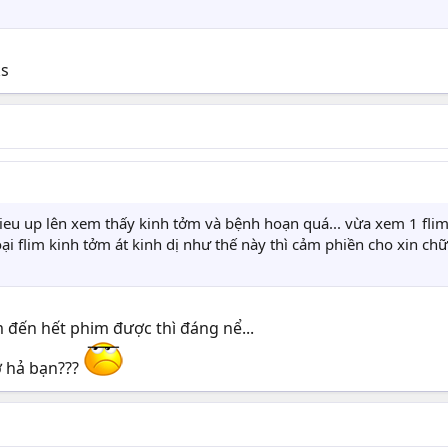
ks
ieu up lên xem thấy kinh tởm và bệnh hoạn quá... vừa xem 1 fli
ại flim kinh tởm át kinh dị như thế này thì cảm phiền cho xin ch
đến hết phim được thì đáng nể...
hở hả bạn???