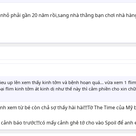
 nhỏ phải gần 20 năm rồi,sang nhà thằng bạn chơi nhà hà
ieu up lên xem thấy kinh tởm và bệnh hoạn quá... vừa xem 1 fli
ại flim kinh tởm át kinh dị như thế này thì cảm phiền cho xin ch
h xem từ bé còn chả sợ thấy hài hài!!!Tờ The Time của Mỹ bì
ó cảnh báo trước!!!có mấy cảnh ghê tớ cho vào Spoil để anh