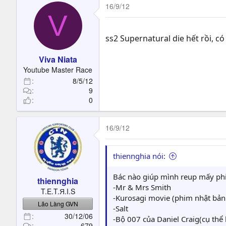
16/9/12
V
ss2 Supernatural die hết rồi, c
Viva Niata
Youtube Master Race
8/5/12
9
0
16/9/12
thiennghia nói:
Bác nào giúp mình reup mấy phi
thiennghia
-Mr & Mrs Smith
T.E.T.Я.I.S
-Kurosagi movie (phim nhật bản 
Lão Làng GVN
-Salt
30/12/06
-Bộ 007 của Daniel Craig(cụ thể 
679