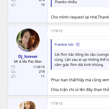
Thanks nhiều
10
Cho mình request lại nhé.Than
17/9/12
Frankie nói:
Cái flim Xác Sống do cậu cuongs
Dj_forever
cùng. Lần sau ai up những thể lo
Mr & Ms Pac-Man
cảm giác flim dài kinh khủng.
11/8/10
218
11
Phục bạn thật!Vậy mà cũng xem 
Chịu trận chi ùi lên đây than t
17/9/12