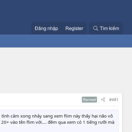
Đăng nhập
Register
Tìm kiếm
#481
Banned
m tình cảm xong nhảy sang xem flim này thấy hại não vô
ữ 20+ vào tên flim với.... đêm qua xem có 1 tiếng rưỡi mà