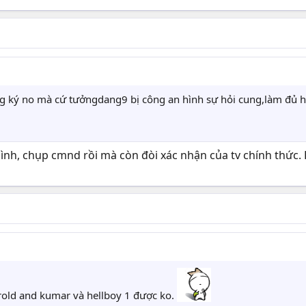
ng ký no mà cứ tưởngdang9 bị công an hình sự hỏi cung,làm đủ h
ình, chụp cmnd rồi mà còn đòi xác nhận của tv chính thức. 
old and kumar và hellboy 1 được ko.