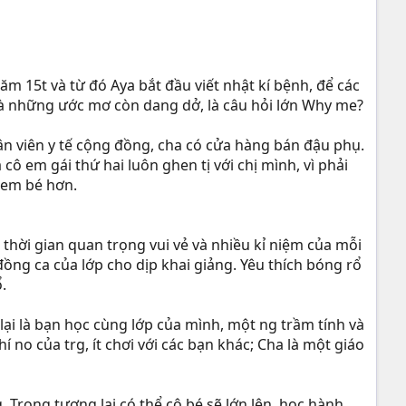
m 15t và từ đó Aya bắt đầu viết nhật kí bệnh, để các
 là những ước mơ còn dang dở, là câu hỏi lớn Why me?
ân viên y tế cộng đồng, cha có cửa hàng bán đậu phụ.
cô em gái thứ hai luôn ghen tị với chị mình, vì phải
 em bé hơn.
hời gian quan trọng vui vẻ và nhiều kỉ niệm của mỗi
ng ca của lớp cho dịp khai giảng. Yêu thích bóng rổ
.
lại là bạn học cùng lớp của mình, một ng trầm tính và
 no của trg, ít chơi với các bạn khác; Cha là một giáo
 Trong tương lai có thể cô bé sẽ lớn lên, học hành