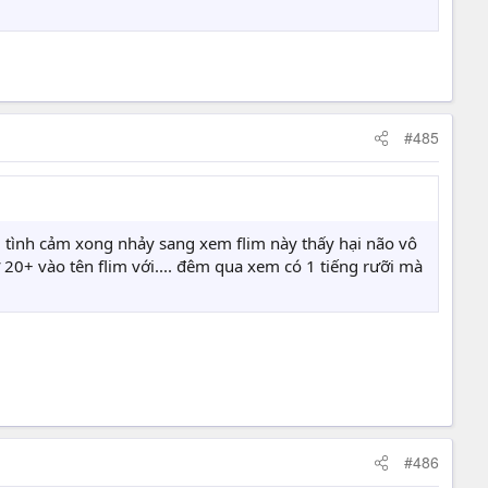
#485
m tình cảm xong nhảy sang xem flim này thấy hại não vô
ữ 20+ vào tên flim với.... đêm qua xem có 1 tiếng rưỡi mà
#486