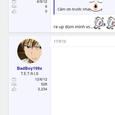
6/9/12
6
Cảm ơn trước nha
0
re up dùm mình vs...
17/9/12
BadBoy199x
T.E.T.Я.I.S
12/6/12
528
2,234