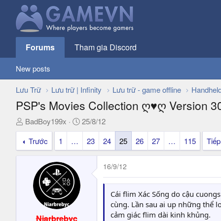
Forums
Tham gia Discord
New posts
Lưu Trữ
Lưu trữ | Infinity
Lưu trữ - game offline
Handhel
PSP's Movies Collection ღ♥ღ Version 30 
T
N
BadBoy199x
25/8/12
h
g
Trước
1
…
23
24
25
26
27
…
115
Tiếp
r
à
e
y
a
g
16/9/12
d
ử
s
i
t
Cái flim Xác Sống do cậu cuongs
a
cùng. Lần sau ai up những thể lo
r
cảm giác flim dài kinh khủng.
Niarbrebyc