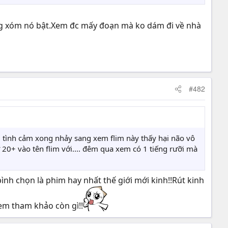
ng xóm nó bật.Xem đc mấy đoạn mà ko dám đi về nhà
#482
m tình cảm xong nhảy sang xem flim này thấy hại não vô
ữ 20+ vào tên flim với.... đêm qua xem có 1 tiếng rưỡi mà
nh chọn là phim hay nhất thế giới mới kinh!!Rút kinh
 em tham khảo còn gì!!