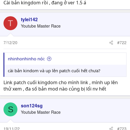
Cài bản kingdom rồi , đang ở ver 1.5 á
tylei142
T
Youtube Master Race
7/12/20
#722
nhinhonhinho nói:
cài bản kindom và up lên patch cuối hết chưa?
Link patch cuối kingdom cho mình link , mình up lên
thử xem , đa số bản mod nào củng bị lổi nv hết
son124sg
S
Youtube Master Race
19/11/22
#723