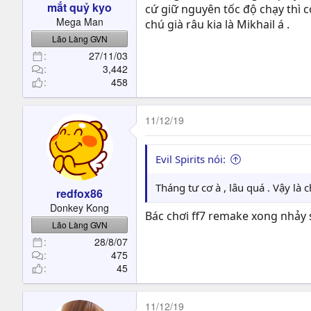
mắt quỷ kyo
cứ giữ nguyên tốc độ chạy thì 
Mega Man
chú già râu kia là Mikhail á .
Lão Làng GVN
27/11/03
3,442
458
11/12/19
Evil Spirits nói:
Tháng tư cơ à , lâu quá . Vậy là
redfox86
Donkey Kong
Bác chơi ff7 remake xong nhảy 
Lão Làng GVN
28/8/07
475
45
11/12/19