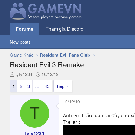
Forums
Tham gia Discord
New posts
Game Khác
Resident Evil Fans Club
Resident Evil 3 Remake
T
N
tyty1234
10/12/19
h
g
1
2
3
…
43
Tiếp
r
à
e
y
a
g
10/12/19
d
ử
T
s
i
Anh em thảo luận tại đây cho x
t
Trailer :
a
r
tyty1234