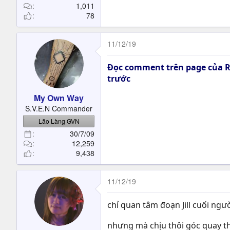
1,011
78
11/12/19
Đọc comment trên page của RE
trước
My Own Way
S.V.E.N Commander
Lão Làng GVN
30/7/09
12,259
9,438
11/12/19
chỉ quan tâm đoạn Jill cuối ngườ
nhưng mà chịu thôi góc quay th