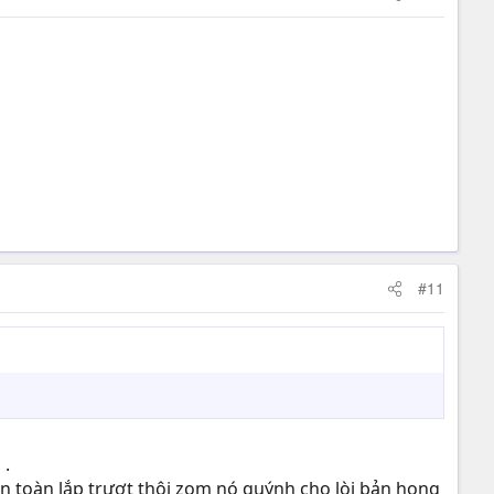
#11
 .
ạn toàn lắp trượt thôi zom nó quýnh cho lòi bản họng