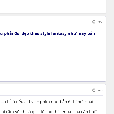
#7
cứ phải đòi đẹp theo style fantasy như mấy bản
#8
.. chỉ là nếu active = phím như bản 6 thì hơi nhạt .
i cầm vũ khí là gì .. dù sao thì senpai chả cần buff