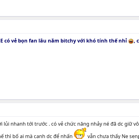
 có vẻ bọn fan lâu năm bitchy với khó tính thế nhỉ
, 
i lủi nhanh tới trước . có vẻ chức năng nhảy né đã dc giữ vô .
ế thì bố ai mà canh dc để nhấn
vẫn chưa thấy Ne senpa