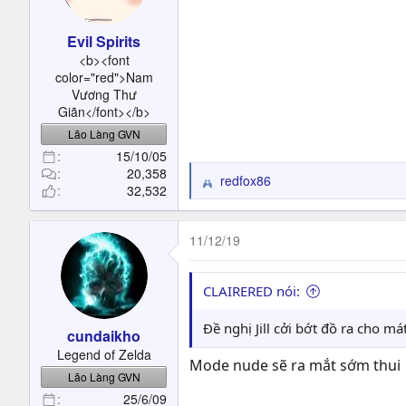
Evil Spirits
<b><font
color="red">Nam
Vương Thư
Giãn</font></b>
Lão Làng GVN
15/10/05
20,358
redfox86
R
32,532
e
a
c
11/12/19
t
i
o
CLAIRERED nói:
n
s
Đề nghị Jill cởi bớt đồ ra cho má
cundaikho
:
Legend of Zelda
Mode nude sẽ ra mắt sớm thui
Lão Làng GVN
25/6/09