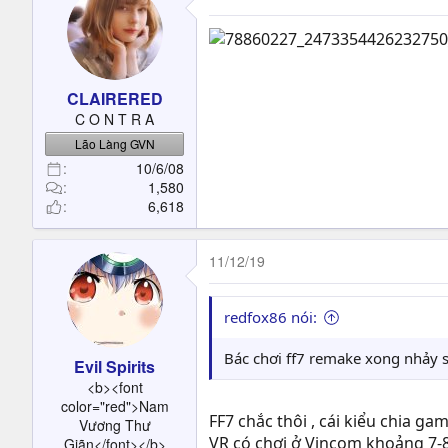
CLAIRERED
C O N T R A
Lão Làng GVN
10/6/08
1,580
6,618
11/12/19
redfox86 nói:
Bác chơi ff7 remake xong nhảy s
Evil Spirits
<b><font
color="red">Nam
FF7 chắc thôi , cái kiểu chia ga
Vương Thư
VR có chơi ở Vincom khoảng 7-8 lâ
Giãn</font></b>