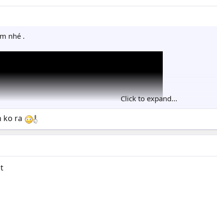
ôm nhé .
Click to expand...
n ko ra
t