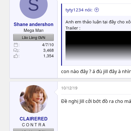
S
i
o
tyty1234 nói:
n
s
Anh em thảo luận tại đây cho x
Shane andershon
:
Trailer :
Mega Man
Lão Làng GVN
4/7/10
3,468
1,354
con nào đây ? á đù jill đây à nhì
10/12/19
Đề nghị Jill cởi bớt đồ ra cho má
CLAIRERED
C O N T R A
Vài tấm hình về Re3 Remake