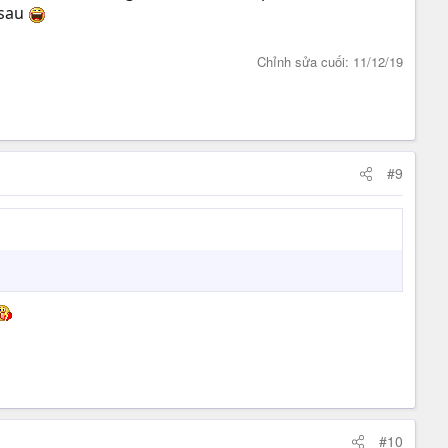
 sau
Chỉnh sửa cuối:
11/12/19
#9
#10