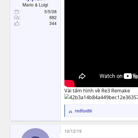
t
Mario & Luigi
e
5/5/08
r
882
344
Vài tấm hình về Re3 Remake
redfox86
R
e
a
c
10/12/19
t