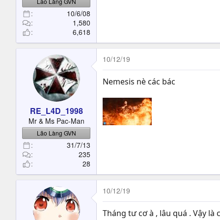
Lão Làng GVN
10/6/08
1,580
6,618
10/12/19
Nemesis nè các bác
RE_L4D_1998
Mr & Ms Pac-Man
Lão Làng GVN
31/7/13
235
28
10/12/19
Tháng tư cơ à , lâu quá . Vậy là