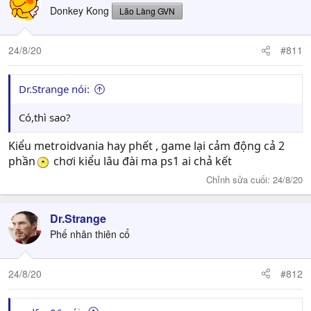
Donkey Kong
Lão Làng GVN
24/8/20
#811
Dr.Strange nói:
Có,thì sao?
Kiểu metroidvania hay phết , game lại cảm động cả 2
phần
chơi kiểu lâu đài ma ps1 ai chả kết
Chỉnh sửa cuối:
24/8/20
Dr.Strange
Phế nhân thiên cổ
24/8/20
#812