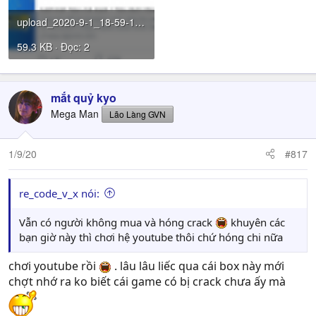
upload_2020-9-1_18-59-18.png
59.3 KB · Đọc: 2
mắt quỷ kyo
Mega Man
Lão Làng GVN
1/9/20
#817
re_code_v_x nói:
Vẫn có người không mua và hóng crack
khuyên các
bạn giờ này thì chơi hệ youtube thôi chứ hóng chi nữa
chơi youtube rồi
. lâu lâu liếc qua cái box này mới
chợt nhớ ra ko biết cái game có bị crack chưa ấy mà