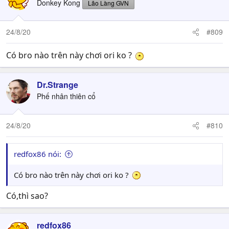
Donkey Kong
Lão Làng GVN
i
o
n
24/8/20
#809
s
:
Có bro nào trên này chơi ori ko ?
Dr.Strange
Phế nhân thiên cổ
24/8/20
#810
redfox86 nói:
Có bro nào trên này chơi ori ko ?
Có,thì sao?
redfox86