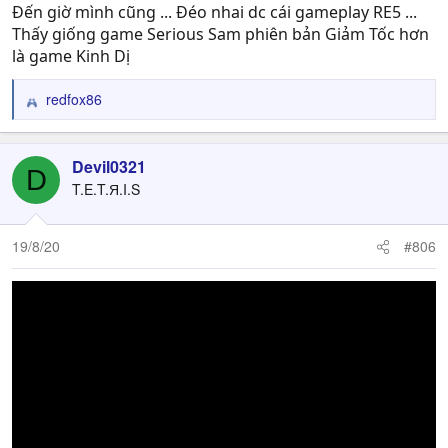
Đến giờ mình cũng ... Đéo nhai dc cái gameplay RE5 ...
Thấy giống game Serious Sam phiên bản Giảm Tốc hơn
là game Kinh Dị
redfox86
R
e
a
c
Devil0321
D
t
T.E.T.Я.I.S
i
o
n
19/8/20
#806
s
: