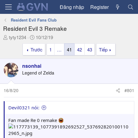
Đăng nhập
Register
Resident Evil Fans Club
Resident Evil 3 Remake
T
N
tyty1234
10/12/19
h
g
Trước
1
…
41
42
43
Tiếp
r
à
e
y
a
g
nsonhai
d
ử
Legend of Zelda
s
i
t
a
16/8/20
#801
r
t
Devil0321 nói:
e
r
Fan made Re 0 remake