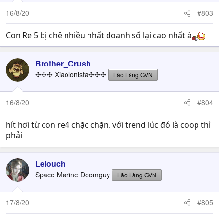
o
n
16/8/20
#803
s
:
Con Re 5 bị chê nhiều nhất doanh số lại cao nhất à
Brother_Crush
✣✣✣ Xiaolonista✣✣✣
Lão Làng GVN
16/8/20
#804
hít hơi từ con re4 chặc chặn, với trend lúc đó là coop thì
phải
Lelouch
Space Marine Doomguy
Lão Làng GVN
17/8/20
#805