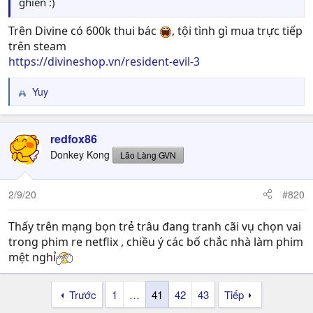
ghiền :)
Trên Divine có 600k thui bác
, tội tình gì mua trực tiếp
trên steam
https://divineshop.vn/resident-evil-3
Yuy
R
e
a
c
redfox86
t
Donkey Kong
Lão Làng GVN
i
o
n
2/9/20
#820
s
:
Thấy trên mạng bọn trẻ trâu đang tranh cãi vụ chọn vai
trong phim re netflix , chiều ý các bố chắc nhà làm phim
mệt nghỉ
Trước
1
…
41
42
43
Tiếp