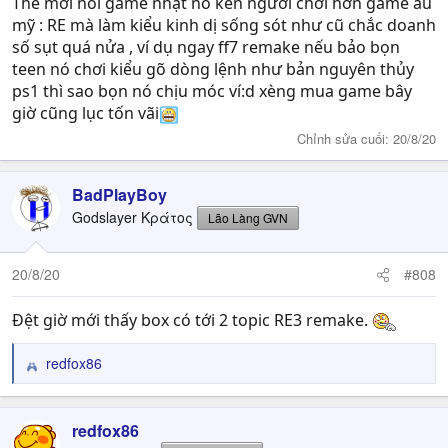
Thế mới nói game nhật nó kén người chơi hơn game âu
mỹ : RE mà làm kiểu kinh dị sống sót như cũ chắc doanh
số sụt quá nửa , ví dụ ngay ff7 remake nếu bảo bọn
teen nó chơi kiểu gõ dòng lệnh như bản nguyên thủy
ps1 thì sao bọn nó chịu móc ví:d xèng mua game bây
giờ cũng lục tốn vãi
Chỉnh sửa cuối:
20/8/20
BadPlayBoy
Godslayer Κράτος
Lão Làng GVN
20/8/20
#808
Đệt giờ mới thấy box có tới 2 topic RE3 remake.
redfox86
R
e
a
c
redfox86
t