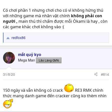
Có chơi phần 1 nhưng chơi cho có vì không hứng thú
với những game mà nhân vật chính
không phải con
người ,
main thú thì chấm được mỗi Òkami là hay , còn
các game khác chơi không vào :(
redfox86
R
e
a
c
mắt quỷ kyo
t
Mega Man
Lão Làng GVN
i
o
n
31/8/20
#814
s
:
150 ngày và vẫn không có crack
RE3 RMK chính
thức mang danh game đến cracker cũng ko thèm nhìn