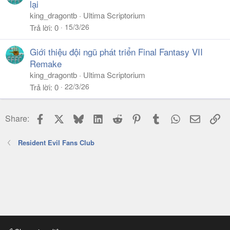
lại
king_dragontb
Ultima Scriptorium
15/3/26
Trả lời
0
Giới thiệu đội ngũ phát triển Final Fantasy VII
Remake
king_dragontb
Ultima Scriptorium
22/3/26
Trả lời
0
Facebook
X
Bluesky
LinkedIn
Reddit
Pinterest
Tumblr
WhatsApp
Email
Li
Share:
Resident Evil Fans Club