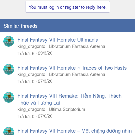
You must log in or register to reply here.
Similar threads
Final Fantasy VII Remake Ultimania
king_dragontb
Libratorium Fantasia Aeterna
29/3/26
Trả lời
6
Final Fantasy VII Remake ~ Traces of Two Pasts
king_dragontb
Libratorium Fantasia Aeterna
27/3/26
Trả lời
0
Final Fantasy VIII Remake: Tiềm Năng, Thách
Thức và Tương Lai
king_dragontb
Ultima Scriptorium
27/6/26
Trả lời
0
Final Fantasy VII Remake – Một chặng đường nhìn