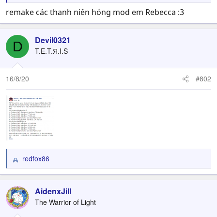
remake các thanh niên hóng mod em Rebecca :3
Devil0321
D
T.E.T.Я.I.S
16/8/20
#802
redfox86
R
e
a
c
AidenxJill
t
The Warrior of Light
i