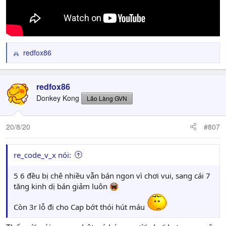
redfox86
R
e
a
c
redfox86
t
Donkey Kong
Lão Làng GVN
i
o
n
20/8/20
#807
s
:
re_code_v_x nói:
5 6 đều bị chê nhiều vẫn bán ngon vì chơi vui, sang cái 7
tăng kinh dị bán giảm luôn
Còn 3r lỗ đi cho Cap bớt thói hút máu