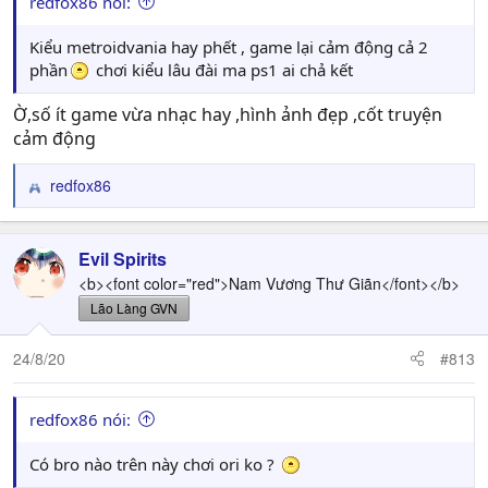
redfox86 nói:
Kiểu metroidvania hay phết , game lại cảm động cả 2
phần
chơi kiểu lâu đài ma ps1 ai chả kết
Ờ,số ít game vừa nhạc hay ,hình ảnh đẹp ,cốt truyện
cảm động
redfox86
R
e
a
c
Evil Spirits
t
<b><font color="red">Nam Vương Thư Giãn</font></b>
i
Lão Làng GVN
o
n
24/8/20
#813
s
:
redfox86 nói:
Có bro nào trên này chơi ori ko ?