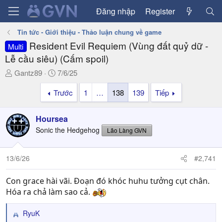
Đăng nhập
Register
Tin tức - Giới thiệu - Thảo luận chung về game
Resident Evil Requiem (Vùng đất quỷ dữ -
Multi
Lễ cầu siêu) (Cấm spoil)
T
N
Gantz89
7/6/25
h
g
Trước
1
…
138
139
Tiếp
r
à
e
y
a
g
Hoursea
d
ử
Sonic the Hedgehog
Lão Làng GVN
s
i
t
a
13/6/26
#2,741
r
t
Con grace hài vãi. Đoạn đó khóc huhu tưởng cụt chân.
e
Hóa ra chả làm sao cả.
r
RyuK
R