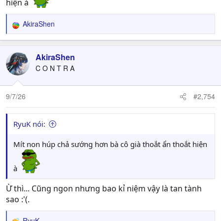
hiện à
AkiraShen
R
e
a
c
AkiraShen
t
C O N T R A
i
o
n
9/7/26
#2,754
s
:
RyuK nói:
Mít non húp chả sướng hơn bà cô già thoắt ẩn thoắt hiện
à
Ừ thì... Cũng ngon nhưng bao kỉ niệm vậy là tan tành
sao :'(.
RyuK