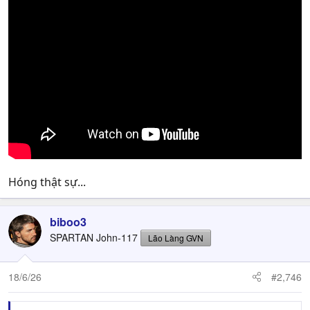
Hóng thật sự...
biboo3
SPARTAN John-117
Lão Làng GVN
18/6/26
#2,746