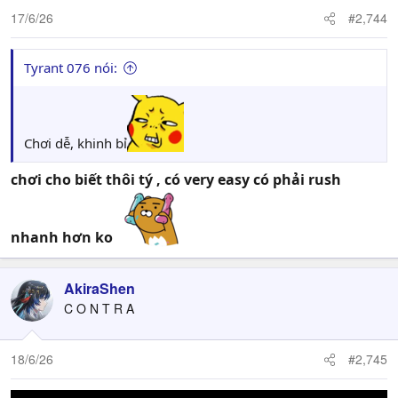
17/6/26
#2,744
Tyrant 076 nói:
Chơi dễ, khinh bỉ
chơi cho biết thôi tý , có very easy có phải rush
nhanh hơn ko
AkiraShen
C O N T R A
18/6/26
#2,745