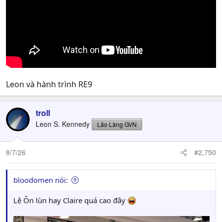
Leon và hành trình RE9
troll
Leon S. Kennedy
Lão Làng GVN
8/7/26
#2,750
bloodomen nói:
Lệ Ôn lùn hay Claire quá cao đây