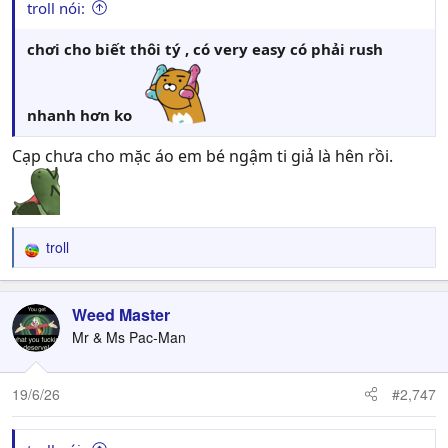
troll nói:
chơi cho biết thôi tý , có very easy có phải rush
nhanh hơn ko
Cạp chưa cho mặc áo em bé ngậm ti giả là hên rồi.
troll
R
e
a
c
Weed Master
t
Mr & Ms Pac-Man
i
o
n
19/6/26
#2,747
s
: