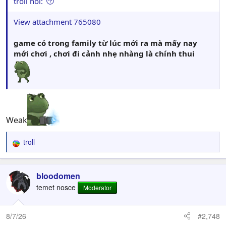
troll nói:
View attachment 765080
game có trong family từ lúc mới ra mà mấy nay
mới chơi , chơi đi cảnh nhẹ nhàng là chính thui
Weak
troll
R
e
a
c
bloodomen
t
temet nosce
Moderator
i
o
n
8/7/26
#2,748
s