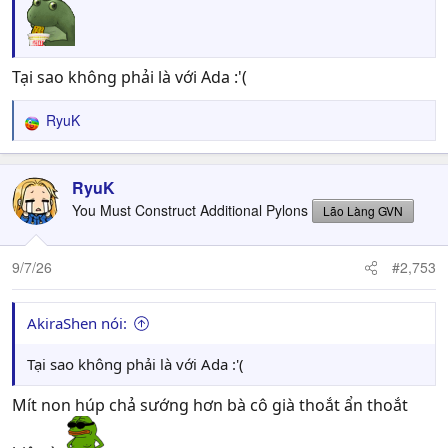
Tại sao không phải là với Ada :'(
RyuK
R
e
a
c
RyuK
t
You Must Construct Additional Pylons
Lão Làng GVN
i
o
n
9/7/26
#2,753
s
:
AkiraShen nói:
Tại sao không phải là với Ada :'(
Mít non húp chả sướng hơn bà cô già thoắt ẩn thoắt