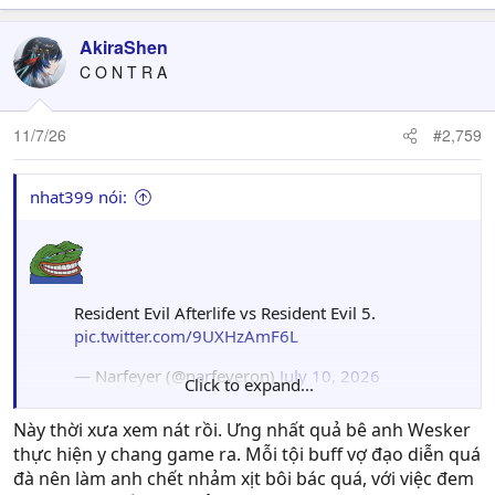
AkiraShen
C O N T R A
11/7/26
#2,759
nhat399 nói:
Resident Evil Afterlife vs Resident Evil 5.
pic.twitter.com/9UXHzAmF6L
— Narfeyer (@narfeyeron)
July 10, 2026
Click to expand...
Này thời xưa xem nát rồi. Ưng nhất quả bê anh Wesker
thực hiện y chang game ra. Mỗi tội buff vợ đạo diễn quá
đà nên làm anh chết nhảm xịt bôi bác quá, với việc đem