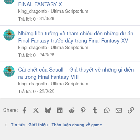
FINAL FANTASY X
king_dragontb
Ultima Scriptorium
31/3/26
Trả lời
0
Những liên tưởng và tham chiếu đến những dự án
Final Fantasy trước đây trong Final Fantasy XV
king_dragontb
Ultima Scriptorium
24/3/26
Trả lời
0
Cái chết của Squall – Giả thuyết về những gì diễn
ra trong Final Fantasy VIII
king_dragontb
Ultima Scriptorium
29/3/26
Trả lời
0
Facebook
X
Bluesky
LinkedIn
Reddit
Pinterest
Tumblr
WhatsApp
Email
Li
Share:
Tin tức - Giới thiệu - Thảo luận chung về game