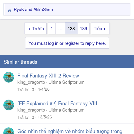
RyuK
and
AkiraShen
R
e
a
Trước
1
…
138
139
Tiếp
c
t
i
You must log in or register to reply here.
o
n
s
Similar threads
:
Final Fantasy XIII-2 Review
king_dragontb
Ultima Scriptorium
4/4/26
Trả lời
0
[FF Explained #2] Final Fantasy VIII
king_dragontb
Ultima Scriptorium
13/5/26
Trả lời
0
Góc nhìn thể nghiệm về nhóm biểu tượng trong