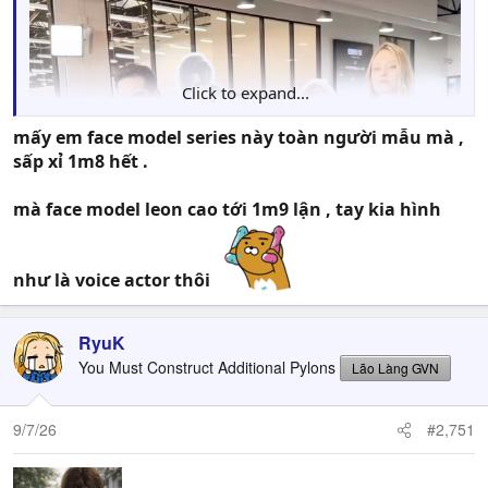
Click to expand...
mấy em face model series này toàn người mẫu mà ,
sấp xỉ 1m8 hết .
mà face model leon cao tới 1m9 lận , tay kia hình
như là voice actor thôi
RyuK
You Must Construct Additional Pylons
Lão Làng GVN
9/7/26
#2,751