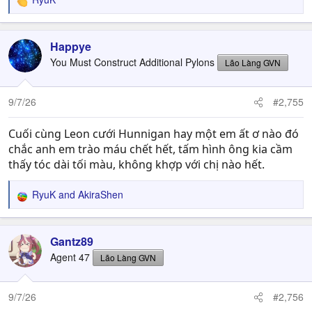
R
e
a
c
Happye
t
You Must Construct Additional Pylons
Lão Làng GVN
i
o
n
9/7/26
#2,755
s
:
Cuối cùng Leon cưới Hunnigan hay một em ất ơ nào đó
chắc anh em trào máu chết hết, tấm hình ông kia cầm
thấy tóc dài tối màu, không khợp với chị nào hết.
RyuK
and
AkiraShen
R
e
a
c
Gantz89
t
Agent 47
Lão Làng GVN
i
o
n
9/7/26
#2,756
s