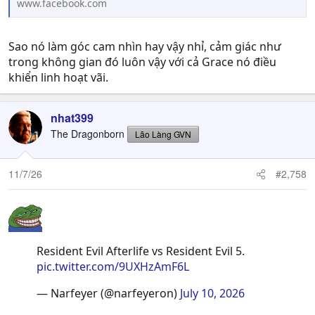
www.facebook.com
Sao nó làm góc cam nhìn hay vậy nhỉ, cảm giác như
trong không gian đó luôn vậy với cả Grace nó điều
khiển linh hoạt vãi.
nhat399
The Dragonborn
Lão Làng GVN
11/7/26
#2,758
Resident Evil Afterlife vs Resident Evil 5.
pic.twitter.com/9UXHzAmF6L
— Narfeyer (@narfeyeron)
July 10, 2026