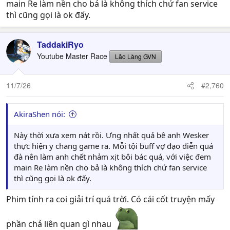
main Re làm nền cho bả là không thích chứ fan service
thì cũng gọi là ok đấy.
TaddakiRyo
Youtube Master Race
Lão Làng GVN
11/7/26
#2,760
AkiraShen nói:
Này thời xưa xem nát rồi. Ưng nhất quả bê anh Wesker
thực hiện y chang game ra. Mỗi tội buff vợ đạo diễn quá
đà nên làm anh chết nhảm xịt bôi bác quá, với việc đem
main Re làm nền cho bả là không thích chứ fan service
thì cũng gọi là ok đấy.
Phim tính ra coi giải trí quá trời. Có cái cốt truyện mấy
phần chả liên quan gì nhau