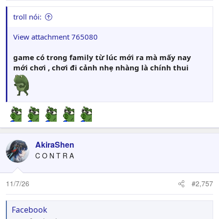
:
troll nói:
View attachment 765080
game có trong family từ lúc mới ra mà mấy nay
mới chơi , chơi đi cảnh nhẹ nhàng là chính thui
AkiraShen
C O N T R A
11/7/26
#2,757
Facebook