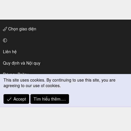
Chọn giao diện
Liên hệ
Quy định và Nội quy
Privacy Policy
This site uses cookies. By continuing to use this site, you are
agreeing to our use of cookies.
Trợ giúp
R
Accept
Tìm hiểu thêm.…
S
S