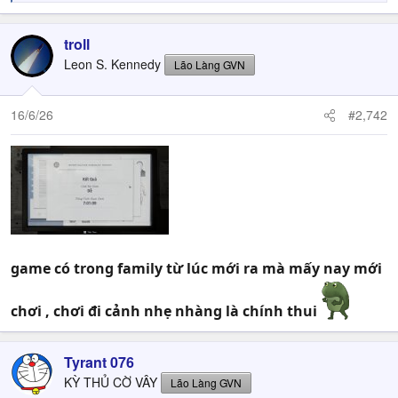
e
a
c
troll
t
Leon S. Kennedy
Lão Làng GVN
i
o
n
16/6/26
#2,742
s
:
game có trong family từ lúc mới ra mà mấy nay mới
chơi , chơi đi cảnh nhẹ nhàng là chính thui
Tyrant 076
KỲ THỦ CỜ VÂY
Lão Làng GVN