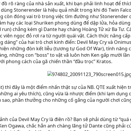
đồ rõ ràng của nhà sản xuất, khi bạn phải linh hoạt để thíc
 dùng Stonerender là hiệu quả nhất trong khi đó Twin Falco
g còn đóng vai trò trong việc tìm đường như Stonerender 
ám hay các loại Shuriken phong dùng để dập lửa, hỏa dùng
ll run) chẳng kém gì Dante hay chàng Hoàng Tử xứ Ba Tư. Cá
ác viên ngọc đỏ rơi ra từ người quái vật. Cách thức nâng cấp
 dáng” của hai trò chơi kinh điển: Devil May Cry và Onimus
hiện những đòn kết liễu (tương tự God Of War), tính năng 
ng, những con “boss” to vật vã luôn hơn Ken gấp mười lần
ới phong cách của gã chiến thần “đầu trọc” Kratos.
) thì đây là một điểm nhấn thật sự của NB. QTE xuất hiện t
những ai yêu thích), cũng vừa là nhược điểm (khi lạm dụng q
Dẫu sao, phần thưởng cho những cố gắng của người chơi cũ
nh của Devil May Cry là điên rồ? Bạn sẽ phải dùng từ “quá 
n Ogawa, chắc hẳn anh chàng lãng tử Dante cũng phải cúi đ