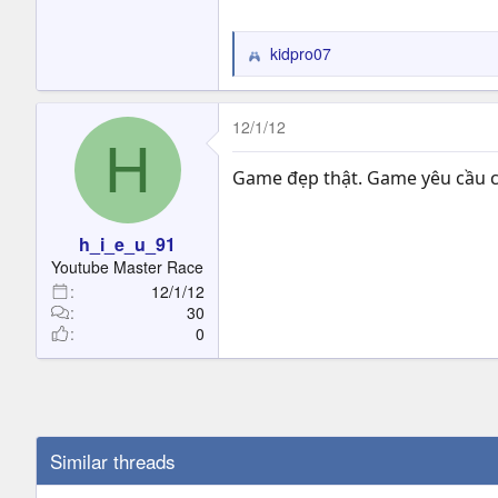
kidpro07
R
e
a
c
12/1/12
H
t
i
Game đẹp thật. Game yêu cầu cấ
o
n
s
h_i_e_u_91
:
Youtube Master Race
12/1/12
30
0
Similar threads