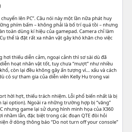
 chuyển lên PC”. Câu nói này một lần nữa phát huy
hững phím bấm – không phải là bố trí quá tồi – nhưng
oàn toàn dùng kí hiệu của gamepad. Camera chỉ làm
ụ thể là đặt rất xa nhân vật gây khó khăn cho việc
ơi thiếu diễn cảm, ngoại cảnh thì sơ sài dù đã
 diễn hoạt nhân vật tốt, tuy chưa “mượt” như nhiều
 khổ, còn lại đều không gây ấn tượng vì… xấu và cách
ù có sự tham gia của diễn viên Kelly Hu trong vai
rt hời hợt, thiếu trách nhiệm. Lỗi phổ biến nhất là bị
h lại option). Ngoài ra những trường hợp bị “văng”
 PC nhưng game lại sử dụng hình minh họa của X360
ơi nhầm lẫn, đặc biệt trong các đoạn QTE đòi hỏi
iện ở dòng thông báo “Do not turn off your console”