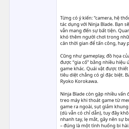
Từng có ý kiến: “camera, hệ th
tác dụng với Ninja Blade. Bạn s
vẫn mang đến sự bất tiện. Qua
khó thêm người chơi trong nhữn
căn thời gian để tấn công, hay 
Cũng như gameplay, đồ họa của 
được “gia cố” bằng nhiều hiệu 
game khác. Quái vật được thiết
tiêu diệt chẳng có gì đặc biệt.
Ryoko Korokawa.
Ninja Blade còn gặp nhiều vấn đ
treo máy khi thoát game từ menu
game ra ngoài, sụt giảm khung 
(dù vẫn có chỉ dẫn), tuy đây k
nhanh tay, lẹ mắt, gây nên sự 
– đúng là một tình huống bi hài