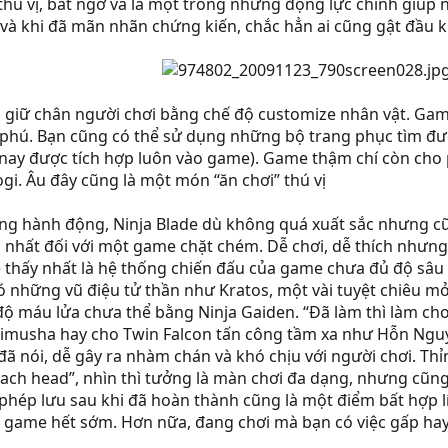
hú vị, bất ngờ và là một trong những động lực chính giúp ng
o và khi đã mãn nhãn chứng kiến, chắc hẳn ai cũng gật đầu 
giữ chân người chơi bằng chế độ customize nhân vật. Game
phú. Bạn cũng có thể sử dụng những bộ trang phục tìm đư
nay được tích hợp luôn vào game). Game thậm chí còn cho 
gi. Âu đây cũng là một món “ăn chơi” thú vị
ng hành động, Ninja Blade dù không quá xuất sắc nhưng cũn
ng nhất đối với một game chặt chém. Dễ chơi, dễ thích nh
ễ thấy nhất là hệ thống chiến đấu của game chưa đủ độ sâ
ó những vũ điệu tử thần như Kratos, một vài tuyệt chiêu m
ộ máu lửa chưa thể bằng Ninja Gaiden. “Đã làm thì làm cho
nimusha hay cho Twin Falcon tấn công tầm xa như Hỗn Nguy
đã nói, dễ gây ra nhàm chán và khó chịu với người chơi. T
h head”, nhìn thì tưởng là màn chơi đa dạng, nhưng cũng ch
phép lưu sau khi đã hoàn thành cũng là một điểm bất hợp lí
àm game hết sớm. Hơn nữa, đang chơi mà bạn có việc gấp ha