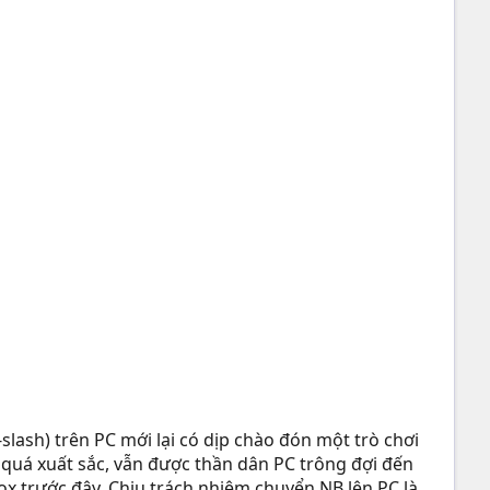
-slash) trên PC mới lại có dịp chào đón một trò chơi
ải quá xuất sắc, vẫn được thần dân PC trông đợi đến
ox trước đây. Chịu trách nhiệm chuyển NB lên PC là