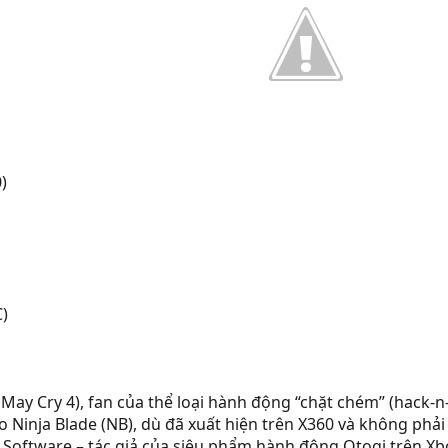
)
C)
l May Cry 4), fan của thể loại hành động “chặt chém” (hack-n
sao Ninja Blade (NB), dù đã xuất hiện trên X360 và không ph
m Software – tác giả của siêu phẩm hành động Otogi trên Xb