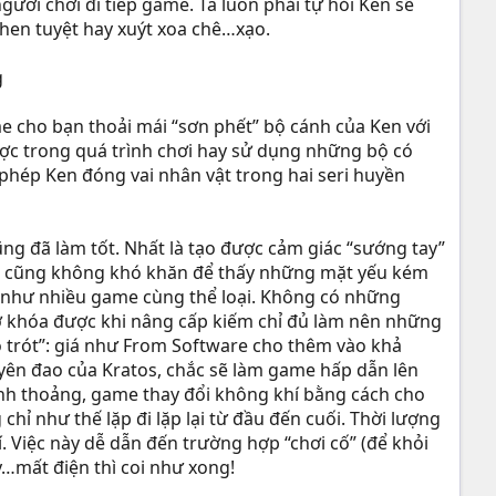
ười chơi đi tiếp game. Ta luôn phải tự hỏi Ken sẽ
khen tuyệt hay xuýt xoa chê…xạo.
 cho bạn thoải mái “sơn phết” bộ cánh của Ken với
ợc trong quá trình chơi hay sử dụng những bộ có
phép Ken đóng vai nhân vật trong hai seri huyền
g đã làm tốt. Nhất là tạo được cảm giác “sướng tay”
ưng cũng không khó khăn để thấy những mặt yếu kém
u như nhiều game cùng thể loại. Không có những
ở khóa được khi nâng cấp kiếm chỉ đủ làm nên những
 trót”: giá như From Software cho thêm vào khả
ên đao của Kratos, chắc sẽ làm game hấp dẫn lên
hỉnh thoảng, game thay đổi không khí bằng cách cho
ỉ như thế lặp đi lặp lại từ đầu đến cuối. Thời lượng
. Việc này dễ dẫn đến trường hợp “chơi cố” (để khỏi
y…mất điện thì coi như xong!