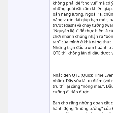
không phải để “cho vui” mà có ý 
những quái vật cầm khiên giáp,
bắn năng lượng. Ngoài ra, chún
năng vươn dài giúp bạn móc, b
trượt (dash) và chạy tường (wa
“Nguyên liệu” để thực hiện là c
chơi nhanh chóng nhận ra “bóng
tạp” của mình ở khả năng thực 
Những trận đấu trùm hoành trá
QTE thì không lẫn đi đâu được v
Nhắc đến QTE (Quick Time Event
nhấn). Đây vừa là ưu điểm (với 
tru thì lại càng “nóng máu”. 
cưỡng đi tiếp được.
Bạn cho rằng những đoạn cắt cả
hành động “không tưởng” của Ke