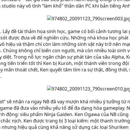
à studio này vô tình “làm khổ” thần dân PC khi bản tiếng A
 Lấy đề tài thảm họa sinh học, game có bối cảnh tương lai 
sót được đưa về để nghiên cứu. Những nhà khoa học phát hiệ
u vô hiệu và thậm chí còn làm những sinh vật này trở nên m
p. Chúng không chỉ biến con người, mà còn nhiều loài sinh 
diệt. Trong nỗ lực ngăn chặn sự phát tán của sâu Alpha, 
ang tiến triển tốt thì Ken bị Kuroh, một thành viên trong đ
y mắn thoát chết, Ken quyết tâm tìm ra sự thật, đồng thời, 
.
ơi” sẽ nhận ra ngay NB đã vay mượn khá nhiều ý tưởng từ 
game đã đưa vào nhiều yếu tố để đa dạng hóa gameplay. Ng
 hành động: siêu phẩm Ninja Gaiden. Ken Ogawa của NB cũng
chắc nịch. Ken được trang bị 3 loại kiếm: một thanh trường
nhưng hiệu quả cùng khả năng sử dụng các loại Shuriken yế