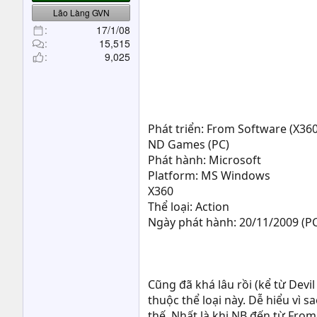
t
Lão Làng GVN
e
17/1/08
r
15,515
9,025
Phát triển: From Software (X360
ND Games (PC)
Phát hành: Microsoft
Platform: MS Windows
X360
Thể loại: Action
Ngày phát hành: 20/11/2009 (P
Cũng đã khá lâu rồi (kể từ Devi
thuộc thể loại này. Dễ hiểu vì 
thế. Nhất là khi NB đến từ Fro