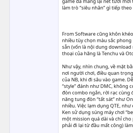
game đã mang lại nét tươi mới t
làm trò “siêu nhân” gì tiếp the
From Software cũng khôn khéo 
nhiều tùy chọn màu sắc phong 
sẵn (vốn là nội dung download 
thoại của hãng là Tenchu và Oto
Như vậy, nhìn chung, về mặt bằ
nơi người chơi, điều quan trọ
của NB, khi đi sâu vào game. D
“style” đánh như DMC, không c
đòn combo ngắn, rời rạc cùng đ
năng tung đòn “tất sát” như O
nhiều. Việc lạm dụng QTE, như 
Ken sử dụng súng máy chơi “beac
một mission quá dài và chỉ cho 
phải đi lại từ đầu mất công) l