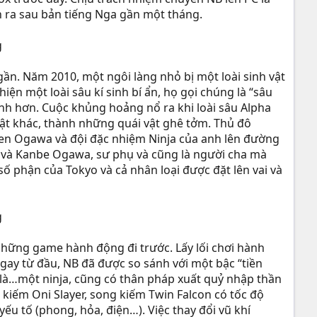
nh ra sau bản tiếng Nga gần một tháng.
gần. Năm 2010, một ngôi làng nhỏ bị một loài sinh vật
n một loài sâu kí sinh bí ẩn, họ gọi chúng là “sâu
ạnh hơn. Cuộc khủng hoảng nổ ra khi loài sâu Alpha
vật khác, thành những quái vật ghê tởm. Thủ đô
Ken Ogawa và đội đặc nhiệm Ninja của anh lên đường
ội và Kanbe Ogawa, sư phụ và cũng là người cha mà
số phận của Tokyo và cả nhân loại được đặt lên vai và
những game hành động đi trước. Lấy lối chơi hành
ay từ đầu, NB đã được so sánh với một bậc “tiền
 là…một ninja, cũng có thân pháp xuất quỷ nhập thần
 kiếm Oni Slayer, song kiếm Twin Falcon có tốc độ
u tố (phong, hỏa, điện…). Việc thay đổi vũ khí