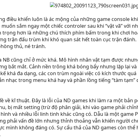
ống điều khiển luôn là ác mộng của những game console khi
ẽ muốn sắm ngay một chiếc controler sau khi “vật vã” với n
n trọng hơn là những chú thích phím bấm trong khi chơi h
g trận đấu trùm khi khó quan sát hết toàn cục trận đánh. C
phòng thủ, né tránh.
NB cũng chỉ ở mức khá. Mô hình nhân vật tạm được nhưng h
ứng bắt mắt. Cảnh nền trông khá bóng bẩy nhưng lặp lại và
 kế khá đa dạng, các con trùm ngoài việc có kích thước quá
 Bản nhạc trong menu khá hay và phần lồng tiếng “tàm tạm” d
ề về kĩ thuật. Đây là lỗi của ND games khi làm ra một bản po
, bị mất setting (trừ độ phân giải, khi vào game phải chỉn
hình và nhiều lỗi linh tinh khác cũng có. Dẫu là một game
hông phải vấn đề lớn nhưng thỉnh thoảng vẫn khiến người ch
bực mình không đáng có. Sự cẩu thả của ND games còn thể h
.