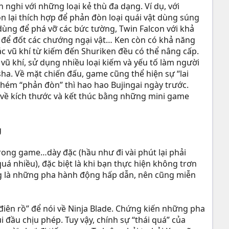
h nghi với những loại kẻ thù đa dạng. Ví dụ, với
n lại thích hợp để phản đòn loại quái vật dùng súng
dùng để phá vỡ các bức tường, Twin Falcon với khả
 để đốt các chướng ngại vật… Ken còn có khả năng
c vũ khí từ kiếm đến Shuriken đều có thể nâng cấp.
 vũ khí, sử dụng nhiều loại kiếm và yếu tố làm người
ha. Về mặt chiến đấu, game cũng thể hiện sự “lai
chém “phản đòn” thì hao hao Bujingai ngày trước.
 về kích thước và kết thúc bằng những mini game
rong game…dày đặc (hầu như đi vài phút lại phải
uá nhiều), đặc biệt là khi bạn thực hiện không trơn
ng là những pha hành động hấp dẫn, nên cũng miễn
điên rồ” để nói về Ninja Blade. Chứng kiến những pha
ầu chịu phép. Tuy vậy, chính sự “thái quá” của