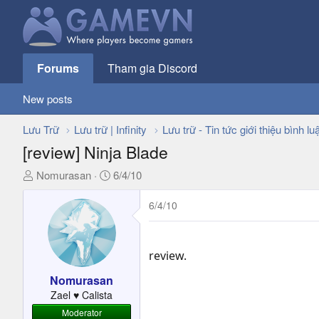
Forums
Tham gia Discord
New posts
Lưu Trữ
Lưu trữ | Infinity
Lưu trữ - Tin tức giới thiệu bình lu
[review] Ninja Blade
T
N
Nomurasan
6/4/10
h
g
r
à
6/4/10
e
y
a
g
d
ử
review.
s
i
t
Nomurasan
a
Zael ♥ Calista
r
Moderator